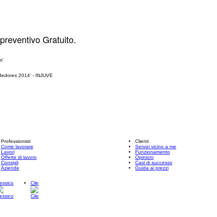
 preventivo Gratuito.
Professionisti
Clienti
Come lavorare
Servizi vicino a me
Lavori
Funzionamento
Offerte di lavoro
Opinioni
Consigli
Casi di successo
Aziende
Guida ai prezzi
essico
Cile