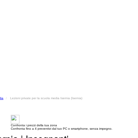
dia
Lezioni private per la scuola media Isernia (Isernia)
Confronta i prezzi della tua zona
Confronta fino a 4 preventivi dal tuo PC o smartphone, senza impegno.