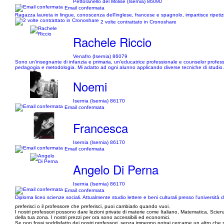
Pettoranello del Molise (Isernia) 86090
Email confermata
Ragazza laureta in lingue, conoscenza dell'inglese, francese e spagnolo, impartisce ripetizio
2 volte contrattato in Cronoshare
Rachele Riccio
Venafro (Isernia) 86079
Sono un'insegnante di infanzia e primaria, un'educatrice professionale e counselor professi
pedagogia e metodologia. Mi adatto ad ogni alunno applicando diverse tecniche di studio. Mi 
Noemi
Isernia (Isernia) 86170
Email confermata
Francesca
Isernia (Isernia) 86170
Email confermata
Angelo Di Perna
Isernia (Isernia) 86170
Email confermata
Diploma liceo scienze sociali. Attualmente studio lettere e beni culturali presso l'università d
preferisci o il professore che preferisci, puoi cambiarlo quando vuoi.
I nostri professori possono dare lezioni private di materie come Italiano, Matematica, Scien
della tua zona. I nostri prezzi per ora sono accessibili ed economici.
Se non fossi soddisfatto dei nostri professori, senza impegno potrai cercarne un altro che si 