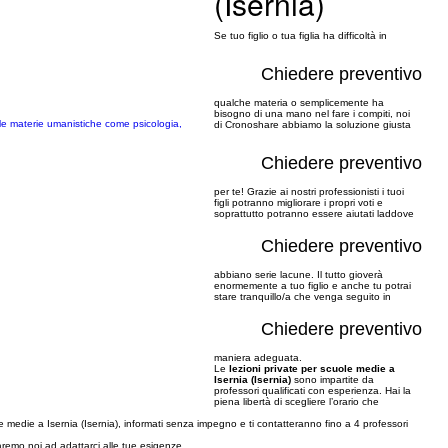
(Isernia)
Se tuo figlio o tua figlia ha difficoltà in
Chiedere preventivo
qualche materia o semplicemente ha
bisogno di una mano nel fare i compiti, noi
 le materie umanistiche come psicologia,
di Cronoshare abbiamo la soluzione giusta
Chiedere preventivo
per te! Grazie ai nostri professionisti i tuoi
figli potranno migliorare i propri voti e
soprattutto potranno essere aiutati laddove
Chiedere preventivo
abbiano serie lacune. Il tutto gioverà
enormemente a tuo figlio e anche tu potrai
stare tranquillo/a che venga seguito in
Chiedere preventivo
maniera adeguata.
Le
lezioni private per scuole medie a
Isernia (Isernia)
sono impartite da
professori qualificati con esperienza. Hai la
piena libertà di scegliere l’orario che
e medie a Isernia (Isernia), informati senza impegno e ti contatteranno fino a 4 professori
saremo noi ad adattarci alle tue esigenze.