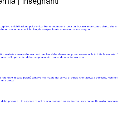
rnia | Insegnanti
itive e riabilitazione psicologica. Ho frequentato a roma un tirocinio in un centro clinico che si
ogiche e comportamentali. Inoltre, da sempre fornisco assistenza e sostegno...
ico materie umanistiche ma per i bambini delle elementari posso essere utile in tutte le materie. 
Sono molto paziente, dolce, responsabile. Studio da remoto, ma avrò...
o fare tutto in casa poiché aiutavo mia madre nei servizi di pulizie che faceva a domicilio. Non 
r una prova.
a di tre persone. Ho esperienza nel campo essendo cresciuta con i miei nonni. Ho molta pazienz