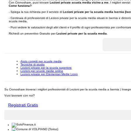
Con Cronoshare, puoi trovare
Lezioni private scuola media vicino a me
. I migliori servizi
Come funziona?
- Spiega la tua richiesta per il servizio di
Lezioni private per la scuola media Isernia (Iser
- Centinaia di professionisti di Lezioni private per la scuola media situati in Isernia e dint
scuola media.
- Puoi vedere le valutazioni degli altri clienti e il profilo di ogni professionista per confronta
Richiedi un preventivo Gratuito per
Lezioni private per la scuola media
.
Aiuto compiti per scuole medie
Tecniche di studio
Lezioni private per la scuola superiore
Lezioni per scuole medie online
Lezioni private per Elementari Medie Liceo
Su Cronoshare troverai i migliori professionisti di Lezioni per la scuola media a Isernia | Inseg
Vuoi lavorare con noi?
Registrati Gratis