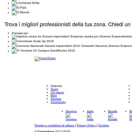
Trova i migliori professionisti della tua zona. Chiedi un
Premiati per
Azienda
Team
Chi siamo
Blog
Stampa
Community
Spagna
Italia
Brasile
M
Termini e condizioni di utilizzo
|
Privacy Policy
|
Cookies
©
Cronoshare
2012-2026