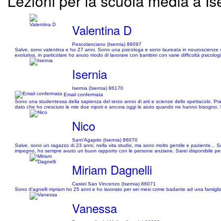
Lezioni per la scuola media a Ise
Valentina D
Pescolanciano (Isernia) 86097
Salve, sono valentina e ho 27 anni. Sono una psicologa e sono laureata in neuroscienze cogn
evolutiva, in particolare ho avuto modo di lavorare con bambini con varie difficoltà psicol
Isernia
Isernia (Isernia) 86170
Email confermata
Sono una studentessa della sapienza del terzo anno di arti e scienze dello spettacolo. Prat
dato che ho cresciuto le mie due nipoti e ancora oggi le aiuto quando ne hanno bisogno. 
Nico
Sant'Agapito (Isernia) 86070
Salve, sono un ragazzo di 23 anni, nella vita studio, ma sono molto gentile e paziente... S
impegno, ho sempre avuto un buon rapporto con le persone anziane. Sarei disponibile pe
Miriam Dagnelli
Castel San Vincenzo (Isernia) 86071
Sono d'agnelli myriam ho 25 anni e ho lavorato per sei mesi come badante ad una famigli
Vanessa