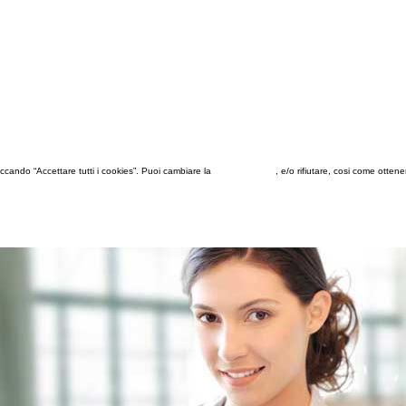
 cliccando “Accettare tutti i cookies”. Puoi cambiare la
configurazione
, e/o rifiutare, cosi come otten