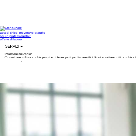
accedi
chiedi preventivo gratuito
sei un professionista?
offerte di lavoro
SERVIZI
Informani sui cookie
Cronoshare utilizza cookie propri e di terze parti per fini analitici. Puoi accettare tutti i cookie
informazioni
.