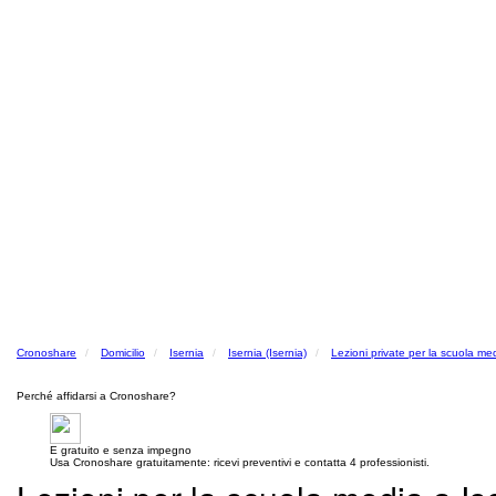
Cronoshare
Domicilio
Isernia
Isernia (Isernia)
Lezioni private per la scuola me
Perché affidarsi a Cronoshare?
E gratuito e senza impegno
Usa Cronoshare gratuitamente: ricevi preventivi e contatta 4 professionisti.