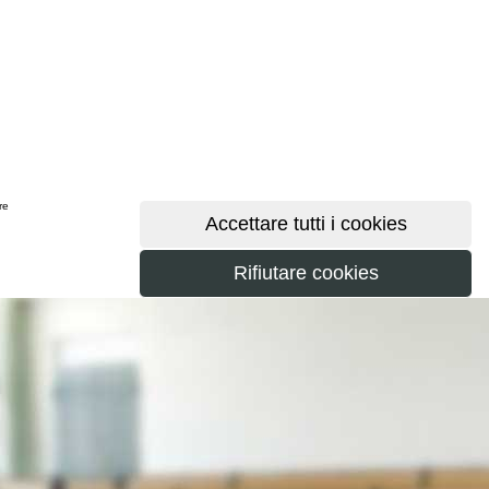
ere
maggiori