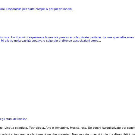
ni. Disponibile per aiuto compiti a per prezzi modici.
onista. Ho 4 anni di esperienza lavorativa presso scuole private paritarie. Le mie specialitá sono
diletto nella vastitá creativa e culturale di diverse associazioni come...
egli studi del molise
ze, Lingua straniera, Tecnologia, Arte e immagine, Musica, ecc. Se cerchi lezioni private per scuol
adatti ai tuoi orari o alla formazione che preferisci. Non importa dove vivi o la tua disponibilità, 