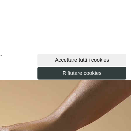
ere
maggiori