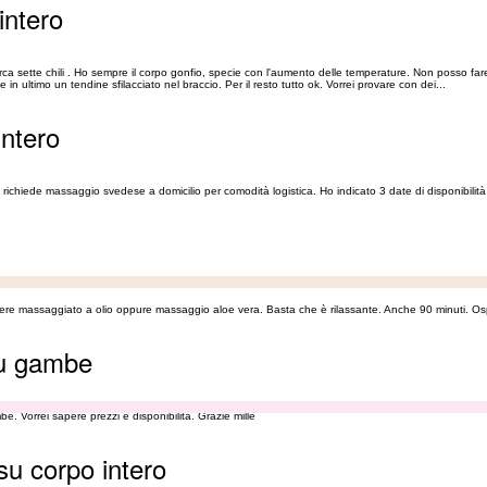
intero
sette chili . Ho sempre il corpo gonfio, specie con l'aumento delle temperature. Non posso fare 
 ultimo un tendine sfilacciato nel braccio. Per il resto tutto ok. Vorrei provare con dei...
intero
richiede massaggio svedese a domicilio per comodità logistica. Ho indicato 3 date di disponibilità
ere massaggiato a olio oppure massaggio aloe vera. Basta che è rilassante. Anche 90 minuti. Os
su gambe
. Vorrei sapere prezzi e disponibilità. Grazie mille
su corpo intero