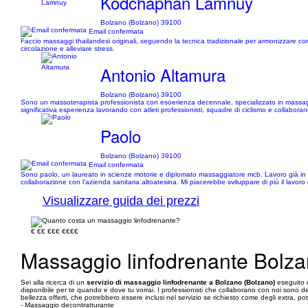
Kodchaphan Lamnuy
Bolzano (Bolzano) 39100
Email confermata
Faccio massaggi thailandesi originali, seguendo la tecnica tradizionale per armonizzare cor
circolazione e alleviare stress.
Antonio Altamura
Bolzano (Bolzano) 39100
Sono un massoterapista professionista con esoerienza decennale, specializzato in massaggi 
significativa esperienza lavorando con atleti professionisti, squadre di ciclismo e collaborando
Paolo
Bolzano (Bolzano) 39100
Email confermata
Sono paolo, un laureato in scienze motorie e diplomato massaggiatore mcb. Lavoro già in amb
collaborazione con l'azienda sanitaria altoatesina. Mi piacerebbe sviluppare di più il lavoro 
Visualizzare guida dei prezzi
€
€€
€€€
€€€€
Massaggio linfodrenante Bolza
Sei alla ricerca di un
servizio di massaggio linfodrenante a Bolzano (Bolzano)
eseguito d
disponibile per te quando e dove tu vorrai. I professionisti che collaborano con noi sono dei ma
bellezza offerti, che potrebbero essere inclusi nel servizio se richiesto come degli extra, po
- Massaggio decontratturante