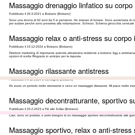
Massaggio drenaggio linfatico su corpo 
Pubblicato il 26-3-2021 a Bolzano (Bolzano)
Sono una donna di 62 anni da 5 in pensione. Ho smesso di fumare. Sono aumentata di circa 
per sudare perché sono prossima alla rottamazione. Scherzo. Schiena ginocchia cervicale e in
Massaggio relax o anti-stress su corpo 
Pubblicato il 15-12-2024 a Bolzano (Bolzano)
Direttore marketing dí importante azienda altoatesina residente a bolzano 3gg a settimana 
opzioni di scelta Ringrazio in anticipo per la risposta
Massaggio rilassante antistress
Pubblicato il 4-11-2024 a Montagna (Bolzano)
Ho avuto un periodo molto stressante e cerco un massaggio rilassante. Mi piace molto ess
Massaggio decontratturante, sportivo 
Pubblicato il 20-2-2023 a Fiè allo Sciliar (Bolzano)
Ciao, sono un podista, e avrei bisogno di un massaggio sportivo decontratturante alle gambe
Massaggio sportivo, relax o anti-stress 