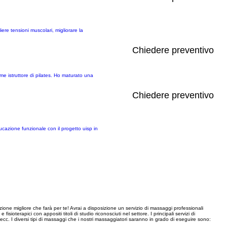
re tensioni muscolari, migliorare la
Chiedere preventivo
e istruttore di pilates. Ho maturato una
Chiedere preventivo
ucazione funzionale con il progetto uisp in
zione migliore che farà per te! Avrai a disposizione un servizio di massaggi professionali
oterapici con appositi titoli di studio riconosciuti nel settore. I principali servizi di
 ecc. I diversi tipi di massaggi che i nostri massaggiatori saranno in grado di eseguire sono: