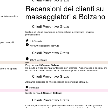
Chiedi Preventivo Gratis
Recensioni dei clienti su
massaggiatori a Bolzano
attività sportiva
Chiedi Preventivo Gratis
Migliaia di utenti si affidano a Cronoshare per trovare i migliori
professionisti
4.8/5 stelle
 per dare più
+5.000 recensioni ricevute
Chiedi Preventivo Gratis
100% verificate
EM
Emy pensa di
Carmen Selena
:
Ho avuto un'esperienza fantastica con Carmen. Appena sono entrata, mi
pito o mi sposto
ha accolta con un sorriso in un ambiente pulito e molto rilassante.
Chiedi Preventivo Gratis
Abbiamo discusso le mie necessità di ritenzione idrica e...
Verificata
NI
Nicola pensa di
Carmen Selena
:
Chiedi Preventivo Gratis
Carmen, è davvero una professionista nel suo lavoro. È una giovane