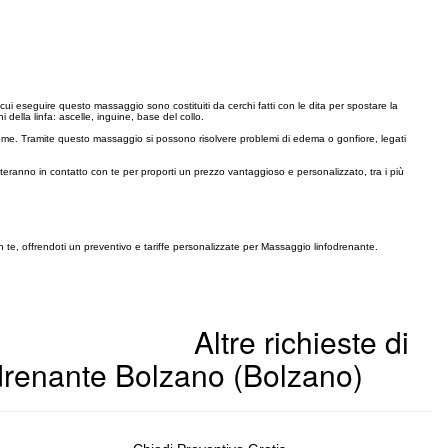
cui eseguire questo massaggio sono costituiti da cerchi fatti con le dita per spostare la
 della linfa: ascelle, inguine, base del collo.
addome. Tramite questo massaggio si possono risolvere problemi di edema o gonfiore, legati
tteranno in contatto con te per proporti un prezzo vantaggioso e personalizzato, tra i più
n te, offrendoti un preventivo e tariffe personalizzate per Massaggio linfodrenante.
Altre richieste di
drenante Bolzano (Bolzano)