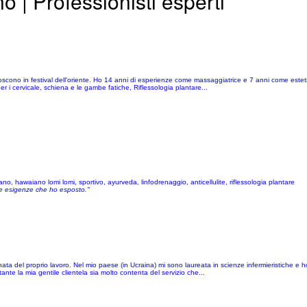
 | Professionisti esperti
scono in festival dell'oriente. Ho 14 anni di esperienze come massaggiatrice e 7 anni come esteti
per i cervicale, schiena e le gambe fatiche, Riflessologia plantare...
ano, hawaiano lomi lomi, sportivo, ayurveda, linfodrenaggio, anticellulite, riflessologia plantare
alle esigenze che ho esposto."
a del proprio lavoro. Nel mio paese (in Ucraina) mi sono laureata in scienze infermieristiche e h
nte la mia gentile clientela sia molto contenta del servizio che...