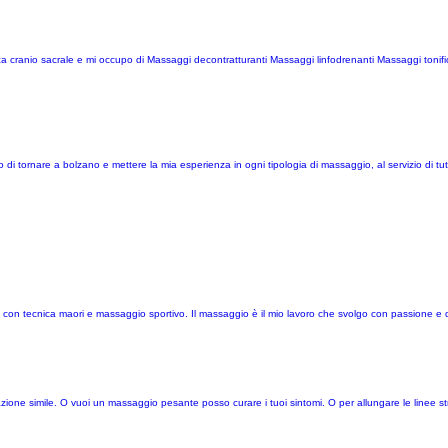
 cranio sacrale e mi occupo di Massaggi decontratturanti Massaggi linfodrenanti Massaggi tonific
i tornare a bolzano e mettere la mia esperienza in ogni tipologia di massaggio, al servizio di tutti
con tecnica maori e massaggio sportivo. Il massaggio è il mio lavoro che svolgo con passione e de
ione simile. O vuoi un massaggio pesante posso curare i tuoi sintomi. O per allungare le linee st