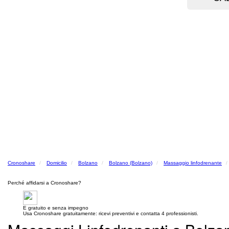
Cronoshare
Domicilio
Bolzano
Bolzano (Bolzano)
Massaggio linfodrenante
Perché affidarsi a Cronoshare?
E gratuito e senza impegno
Usa Cronoshare gratuitamente: ricevi preventivi e contatta 4 professionisti.