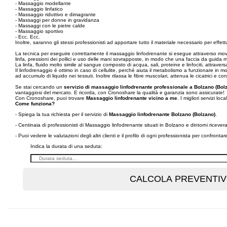
- Massaggio modellante
- Massaggio linfatico
- Massaggio riduttivo e dimagrante
- Massaggi per donne in gravidanza
- Massaggi con le pietre calde
- Massaggio sportivo
- Ecc. Ecc.
Inoltre, saranno gli stessi professionisti ad apportare tutto il materiale necessario per effett
La tecnica per eseguire correttamente il massaggio linfodrenante si esegue attraverso movime
linfa, pressioni dei pollici e uso delle mani sovrapposte, in modo che una faccia da guida men
La linfa, fluido molto simile al sangue composto di acqua, sali, proteine e linfociti, attrave
Il linfodrenaggio è ottimo in caso di cellulite, perché aiuta il metabolismo a funzionare in
ad accumulo di liquido nei tessuti. Inoltre rilassa le fibre muscolari, attenua le cicatrici e con
Se stai cercando un
servizio di massaggio linfodrenante professionale a Bolzano (Bol
vantaggiosi del mercato. E ricorda, con Cronoshare la qualità e garanzia sono assicurate!
Con Cronoshare, puoi trovare
Massaggio linfodrenante vicino a me
. I migliori servizi loca
Come funziona?
- Spiega la tua richiesta per il servizio di
Massaggio linfodrenante Bolzano (Bolzano)
.
- Centinaia di professionisti di Massaggio linfodrenante situati in Bolzano e dintorni ricev
- Puoi vedere le valutazioni degli altri clienti e il profilo di ogni professionista per confronta
Indica la durata di una seduta: