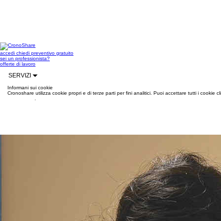
accedi
chiedi preventivo gratuito
sei un professionista?
offerte di lavoro
SERVIZI
Informani sui cookie
Cronoshare utilizza cookie propri e di terze parti per fini analitici. Puoi accettare tutti i cookie
informazioni
.