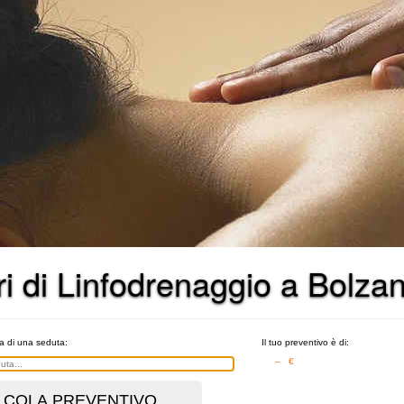
ri di Linfodrenaggio a Bolza
ta di una seduta:
Il tuo preventivo è di:
– €