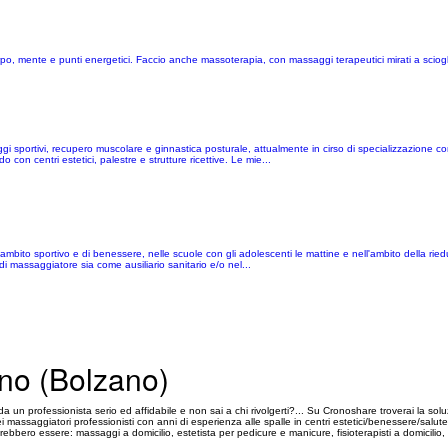
po, mente e punti energetici. Faccio anche massoterapia, con massaggi terapeutici mirati a scioglie
sportivi, recupero muscolare e ginnastica posturale, attualmente in cirso di specializzazione com
 con centri estetici, palestre e strutture ricettive. Le mie...
ito sportivo e di benessere, nelle scuole con gli adolescenti le mattine e nell'ambito della ried
di massaggiatore sia come ausiliario sanitario e/o nel...
no (Bolzano)
a un professionista serio ed affidabile e non sai a chi rivolgerti?... Su Cronoshare troverai la solu
ssaggiatori professionisti con anni di esperienza alle spalle in centri estetici/benessere/salute e fisi
trebbero essere: massaggi a domicilio, estetista per pedicure e manicure, fisioterapisti a domicilio,