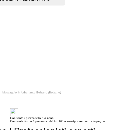
Massaggio linfodrenante Bolzano (Bolzano)
Confronta i prezzi della tua zona
Confronta fino a 4 preventivi dal tuo PC o smartphone, senza impegno.