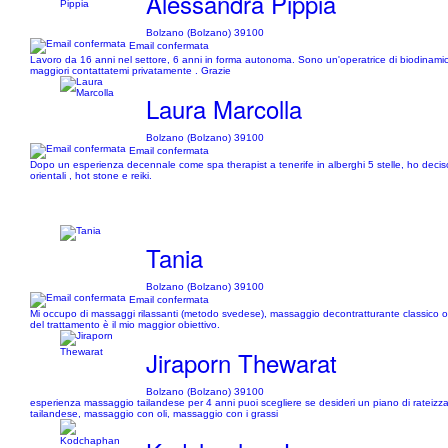
Alessandra Pippia
Bolzano (Bolzano) 39100
Email confermata
Lavoro da 16 anni nel settore, 6 anni in forma autonoma. Sono un'operatrice di biodinamica
maggiori contattatemi privatamente . Grazie
Laura Marcolla
Bolzano (Bolzano) 39100
Email confermata
Dopo un esperienza decennale come spa therapist a tenerife in alberghi 5 stelle, ho deciso d
orientali , hot stone e reiki.
Tania
Bolzano (Bolzano) 39100
Email confermata
Mi occupo di massaggi rilassanti (metodo svedese), massaggio decontratturante classico o 
del trattamento è il mio maggior obiettivo.
Jiraporn Thewarat
Bolzano (Bolzano) 39100
esperienza massaggio tailandese per 4 anni puoi scegliere se desideri un piano di rateizzaz
tailandese, massaggio con oli, massaggio con i grassi