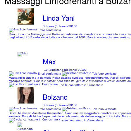
Massaggi Linfodrenanti a Bolzano
Linda Yani
Bolzano (Bolzano) 39100
Email confermata
Ciao, Sono una Massaggiatrice Balinese professionale, qualificata e riconosciuta e mi cono
degli alberghi 4-5 stelle sia in Italia sia all'estero dal 2008. Faccio massaggio, terapeutico 
Max
10 (2)
Bolzano (Bolzano) 39100
Email confermata
Telefono verificato
Massaggi in studio e a domicilio Relax classico svedese, decontratturante, thai oil, californi
Mariapia afferma:
"Pronto e solerte nella risposta, gentile e disponibile a venire incontro 
8 volte contrattato in Cronoshare
Bolzano
Bolzano (Bolzano) 39100
Email confermata
Telefono verificato
Salve! Mi chiamo Anastasiia Krasnozhon. Sono una massaggiatrice qualificata e appassionat
sanitaria. Dopodiché ho frequentato la scuola nazionale del massaggio qui in italia. Nonosta
5 volte contrattato in Cronoshare