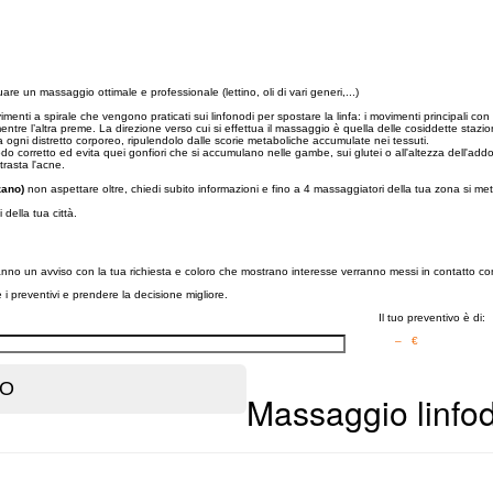
uare un massaggio ottimale e professionale (lettino, oli di vari generi,...)
nti a spirale che vengono praticati sui linfonodi per spostare la linfa: i movimenti principali con 
tre l’altra preme. La direzione verso cui si effettua il massaggio è quella delle cosiddette stazioni
rsa ogni distretto corporeo, ripulendolo dalle scorie metaboliche accumulate nei tessuti.
 modo corretto ed evita quei gonfiori che si accumulano nelle gambe, sui glutei o all'altezza dell'
trasta l'acne.
zano)
non aspettare oltre, chiedi subito informazioni e fino a 4 massaggiatori della tua zona si me
li della tua città.
eranno un avviso con la tua richiesta e coloro che mostrano interesse verranno messi in contatto co
re i preventivi e prendere la decisione migliore.
Il tuo preventivo è di:
– €
Massaggio linfo