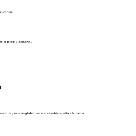
ei coprire
e in totale 3 persone .
a
sato, super consigliata! prezzi accessibili rispetto alla media