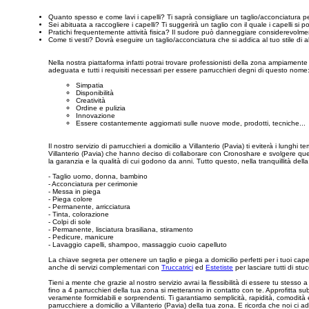
Quanto spesso e come lavi i capelli? Ti saprà consigliare un taglio/acconciatura p
Sei abituata a raccogliere i capelli? Ti suggerirà un taglio con il quale i capelli si 
Pratichi frequentemente attività fisica? Il sudore può danneggiare considerevolmen
Come ti vesti? Dovrà eseguire un taglio/acconciatura che si addica al tuo stile di 
Nella nostra piattaforma infatti potrai trovare professionisti della zona ampiamente
adeguata e tutti i requisiti necessari per essere parrucchieri degni di questo nome
Simpatia
Disponibilità
Creatività
Ordine e pulizia
Innovazione
Essere costantemente aggiornati sulle nuove mode, prodotti, tecniche...
Il nostro servizio di parrucchieri a domicilio a Villanterio (Pavia) ti eviterà i lunghi
Villanterio (Pavia) che hanno deciso di collaborare con Cronoshare e svolgere questo la
la garanzia e la qualità di cui godono da anni. Tutto questo, nella tranquillità della
- Taglio uomo, donna, bambino
- Acconciatura per cerimonie
- Messa in piega
- Piega colore
- Permanente, arricciatura
- Tinta, colorazione
- Colpi di sole
- Permanente, lisciatura brasiliana, stiramento
- Pedicure, manicure
- Lavaggio capelli, shampoo, massaggio cuoio capelluto
La chiave segreta per ottenere un taglio e piega a domicilio perfetti per i tuoi cap
anche di servizi complementari con
Truccatrici
ed
Estetiste
per lasciare tutti di st
Tieni a mente che grazie al nostro servizio avrai la flessibilità di essere tu stesso 
fino a 4 parrucchieri della tua zona si metteranno in contatto con te. Approfitta sub
veramente formidabili e sorprendenti. Ti garantiamo semplicità, rapidità, comodità e
parrucchiere a domicilio a Villanterio (Pavia) della tua zona. E ricorda che noi ci 