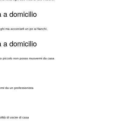
 a domicilio
ghi ma accorciarli un po ai fianchi.
 a domicilio
ino piccolo non posso muovermi da casa
armi da un professionista
ità di uscire di casa