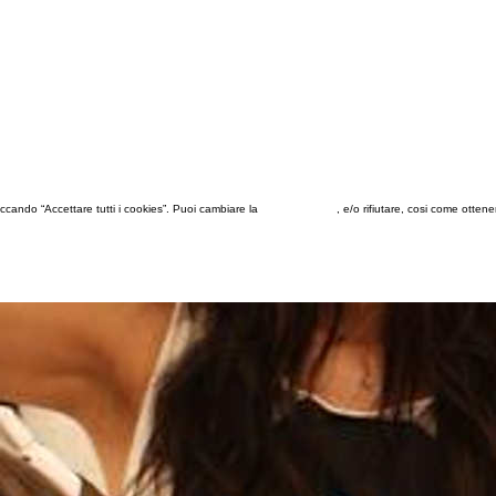
 cliccando “Accettare tutti i cookies”. Puoi cambiare la
configurazione
, e/o rifiutare, cosi come otten