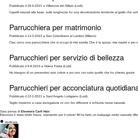
Pubblicato il 28-4-2021 a Villanova del Sillaro (Lodi)
Capelli naturali alla base, sulle lunghezze ho una decolorazione tendente al giallo che vorr
Parrucchiera per matrimonio
Pubblicato il 13-3-2023 a San Colombano al Lambro (Milano)
Ciao cerco una parrucchiera che si occupi di mia sorella Che é la sposa, mia madre e per m
Parrucchieri per servizio di bellezza
Pubblicato il 9-9-2023 a Valera Fratta (Lodi)
Ho bisogno di un preventivo solo colore e poi uno con tutto quello che ho chiesto grazie
Parrucchieri per acconciatura quotidian
Pubblicato il 22-2-2021 a Sant'Angelo Lodigiano (Lodi)
Taglio moderno a casa asciugatura co con fon diffusore e schiuma mossi naturale
Sara pensa di
Eleonora Carli Hair
:
Eleonora é stata molto brava, sopratutto per il colore! Mi ha fatto un balayage molto naturale rifles
Verificata