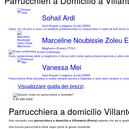
Parrucchieri a Domicilio a Villan
Sohail Ardi
Sant'Angelo Lodigiano (Lodi) 26866
Salve, ho 18 anni e sono un barbiere professionista ho frequentato il calam di lodi dove ho av
Marceline Noubissie Zoleu 
Magherno (Pavia) 27010
Email confermata
Sono camerunese abito a magherno e faccio tutto come parrucchiera,manicure e altre,sono
Vanessa Mei
Sant'Angelo Lodigiano (Lodi) 26866
Parrucchiera finita dinamica e solare sempre pronta a imparare e amo stare sempre a conta
Visualizzare guida dei prezzi
€
€€
€€€
€€€€
Parrucchiera a domicilio Villant
Stai cercando una
parrucchiera a domicilio a Villanterio (Pavia)
esperta che sia in grado
Una buona parrucchiera deve saper porre le giuste domande: