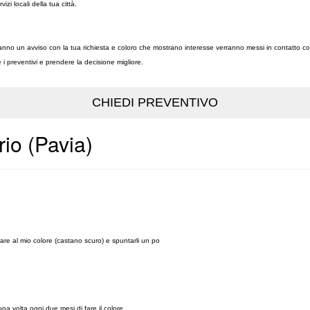
ervizi locali della tua città.
ceveranno un avviso con la tua richiesta e coloro che mostrano interesse verranno messi in contatto co
re i preventivi e prendere la decisione migliore.
rio (Pavia)
nare al mio colore (castano scuro) e spuntarli un po
a volta ogni due mesi di fare il colore.