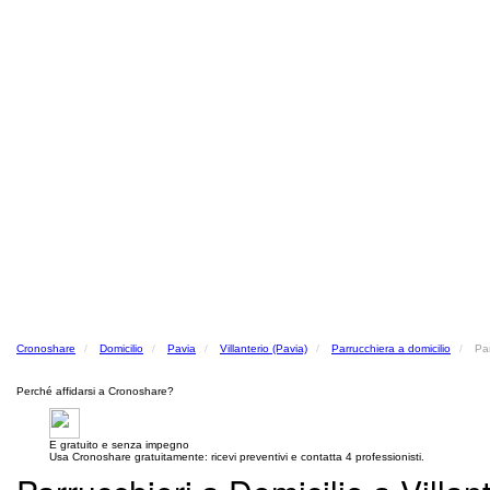
Cronoshare
Domicilio
Pavia
Villanterio (Pavia)
Parrucchiera a domicilio
Par
Perché affidarsi a Cronoshare?
E gratuito e senza impegno
Usa Cronoshare gratuitamente: ricevi preventivi e contatta 4 professionisti.