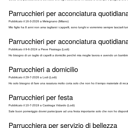
Parrucchieri per acconciatura quotidiana
Pubblicato il 16-3-2026 a Melegnano (Milano)
Mio figlio ha 8 anni non ama tagliarsi i cappelli, sono lunghi e vorremmo sempre lasciarli lun
Parrucchieri per acconciatura quotidiana
Pubblicato il 9-6-2024 a Pieve Fissiraga (Lodi)
Ho bisogno di un taglio di capelli a domicilio perché mia moglie lavora e avendo un bamb
Parrucchieri a domicilio
Pubblicato il 29-7-2026 a Lodi (Lodi)
Ho solo bisogno di fare una rasatura molto corta solo che non ho il tempo materiale di rec
Parrucchieri per festa
Pubblicato il 10-7-2019 a Castiraga Vidardo (Lodi)
Sale buon pomeriggio dovrei partecipare ad una festa importante solo che non ho disponibil
Parrucchiera per servizio di bellezza