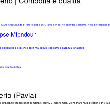
terio | Comodità e qualità
uto l’oppurtunita di fare lo stage per 3 anni e in cui ho ottenuto il diploma, nella professione svol
Epse Mfendoun
 disponibile a riceverti a casa mia oppure spostarmi a casa tua Whatsapp
tto con il pubblico
erio (Pavia)
 di tagliarti i capelli senza combinare casini? ... Non temere, Cronoshare ha la soluzione che fa p