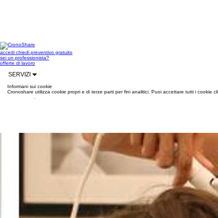
accedi
chiedi preventivo gratuito
sei un professionista?
offerte di lavoro
SERVIZI
Informani sui cookie
Cronoshare utilizza cookie propri e di terze parti per fini analitici. Puoi accettare tutti i cookie
informazioni
.