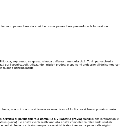
 il lavoro di parrucchiera da anni. Le nostre parrucchiere possiedono la formazione
fiducia, soprattutto se questo si trova dall’altra parte della città. Tutti i parrucchieri a
 per i vostri capelli, utilizzando i migliori prodotti e strumenti professionali del settore con
a) includono principalmente:
to bene, con noi non dovrai temere nessun disastro! Inoltre, se richiesto potrai usufruire
 un
servizio di parrucchiera a domicilio a Villanterio (Pavia)
chiedi subito informazioni e
nterio (Pavia). Le nostre clienti si affidano alla nostra competenza ottenendo risultati
e vedrai che in pochissimo tempo riceverai richieste di lavoro da parte delle migliori