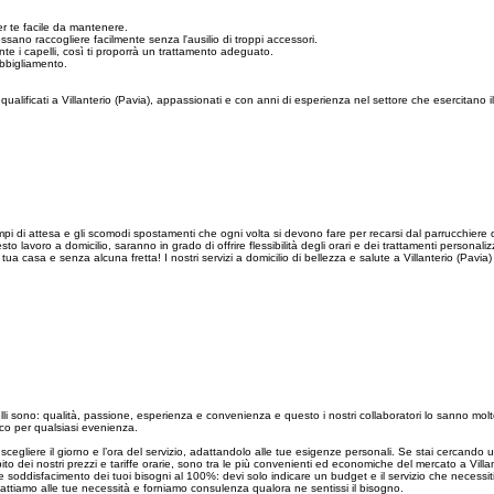
er te facile da mantenere.
possano raccogliere facilmente senza l'ausilio di troppi accessori.
te i capelli, così ti proporrà un trattamento adeguato.
abbigliamento.
 qualificati a Villanterio (Pavia), appassionati e con anni di esperienza nel settore che esercitano
:
 tempi di attesa e gli scomodi spostamenti che ogni volta si devono fare per recarsi dal parrucchiere di 
voro a domicilio, saranno in grado di offrire flessibilità degli orari e dei trattamenti personalizzati
 tua casa e senza alcuna fretta! I nostri servizi a domicilio di bellezza e salute a Villanterio (Pavi
elli sono: qualità, passione, esperienza e convenienza e questo i nostri collaboratori lo sanno mol
ucco per qualsiasi evenienza.
a scegliere il giorno e l’ora del servizio, adattandolo alle tue esigenze personali. Se stai cercando
ito dei nostri prezzi e tariffe orarie, sono tra le più convenienti ed economiche del mercato a Villa
 soddisfacimento dei tuoi bisogni al 100%: devi solo indicare un budget e il servizio che necessiti 
adattiamo alle tue necessità e forniamo consulenza qualora ne sentissi il bisogno.