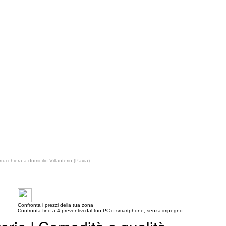
rucchiera a domicilio Villanterio (Pavia)
Confronta i prezzi della tua zona
Confronta fino a 4 preventivi dal tuo PC o smartphone, senza impegno.