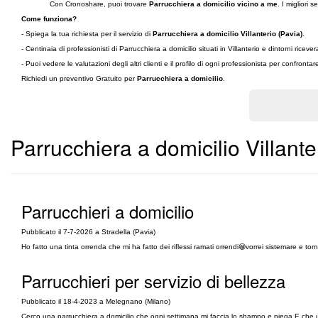
Con Cronoshare, puoi trovare
Parrucchiera a domicilio vicino a me
. I migliori s
Come funziona?
- Spiega la tua richiesta per il servizio di
Parrucchiera a domicilio Villanterio (Pavia)
.
- Centinaia di professionisti di Parrucchiera a domicilio situati in Villanterio e dintorni ri
- Puoi vedere le valutazioni degli altri clienti e il profilo di ogni professionista per confronta
Richiedi un preventivo Gratuito per
Parrucchiera a domicilio
.
Parrucchiera a domicilio Villante
Parrucchieri a domicilio
Pubblicato il 7-7-2026 a Stradella (Pavia)
Ho fatto una tinta orrenda che mi ha fatto dei riflessi ramati orrendi😁vorrei sistemare e tor
Parrucchieri per servizio di bellezza
Pubblicato il 18-4-2023 a Melegnano (Milano)
Cerco una parrucchiera a domicilio che ogni settimana mi faccia lo shampo e piega E che un