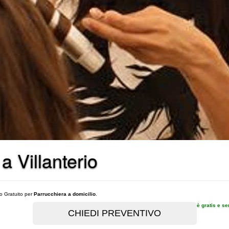
a Villanterio
vo Gratuito per
Parrucchiera a domicilio
.
è gratis e s