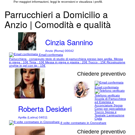
Per maggiori informazioni, leggi le recensioni e visualizza i profili.
Parrucchieri a Domicilio a
Anzio | Comodità e qualità
Cinzia Sannino
Anzio (Roma) 00042
Email confermata
Parrucchiera , conseguito titolo di studio di parrucchiera presso isep aprilia. Messa
in piega : 10€ Tinta : 10€ Messa in piega e piastra : 20€ Trucco : 15€ Ricostruzione
unghie in gel con tip : 15€
Chiedere preventivo
Email confermata
1/4
Telefono verificato
Scuola di Parrucchiera
ed Estetista e
Roberta Desideri
Acconciature Sposa
Corso per specialistica
Trucco Sposa e
Teatrale Laminazione
Aprilia (Latina) 04011
Ciglia
8 volte contrattato in Cronoshare
Chiedere preventivo