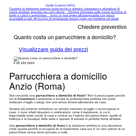
Aprilia (Latina) 04011
Curatrice di immagine eseguo lavori tecnici e artistico colorazioni e sfumature di
colore studiate apposta per ogni cliente .. Sempre informata sulle nuove tecniche di
taglio e colori e aggiornata .. Sono un hair styles all'avanguardia con prezzi
accessibili a tutti. Mi occupo di organizzare beauty party per bambine ed adulti
Chiedere preventivo
Quanto costa un parrucchiere a domicilio?
Visualizzare guida dei prezzi
€
€€
€€€
€€€€
Parrucchiera a domicilio
Anzio (Roma)
Stai cercando una
parrucchiera a domicilio di Anzio
? Non ti preoccupare perchè
noi di
Cronoshare
ti aiuteremo a trovare la professionista perfetta che potrà
realizzare il taglio o piega che vuoi senza doverti allontanare da casa.
Sempre più persone richiedono un servizio esclusivo di taglio o acconciatura in
casa: ci sono infatti situazioni o celebrazioni, come il matrimonio, in cui è
impensabile poter uscire di casa e correre tra il salone del parrucchiere, quello di
bellezza e la boutique della sarta e sperare di arrivare in perfetta forma all'altare.
Una
parrucchiera a domicilio di Anzio
è la soluzione perfetta in una situazione
come questa perchè si occuperà lei di trasformare casa tua in un vero salone di un
parrucchiere senza dover pensare a nulla.