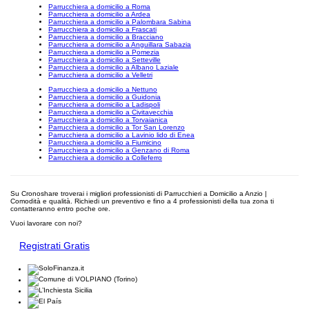
Parrucchiera a domicilio a Roma
Parrucchiera a domicilio a Ardea
Parrucchiera a domicilio a Palombara Sabina
Parrucchiera a domicilio a Frascati
Parrucchiera a domicilio a Bracciano
Parrucchiera a domicilio a Anguillara Sabazia
Parrucchiera a domicilio a Pomezia
Parrucchiera a domicilio a Setteville
Parrucchiera a domicilio a Albano Laziale
Parrucchiera a domicilio a Velletri
Parrucchiera a domicilio a Nettuno
Parrucchiera a domicilio a Guidonia
Parrucchiera a domicilio a Ladispoli
Parrucchiera a domicilio a Civitavecchia
Parrucchiera a domicilio a Torvaianica
Parrucchiera a domicilio a Tor San Lorenzo
Parrucchiera a domicilio a Lavinio lido di Enea
Parrucchiera a domicilio a Fiumicino
Parrucchiera a domicilio a Genzano di Roma
Parrucchiera a domicilio a Colleferro
Su Cronoshare troverai i migliori professionisti di Parrucchieri a Domicilio a Anzio |
Comodità e qualità. Richiedi un preventivo e fino a 4 professionisti della tua zona ti
contatteranno entro poche ore.
Vuoi lavorare con noi?
Registrati Gratis