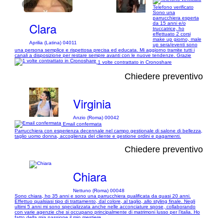
1/3
Telefono verificato
Sono una
parrucchiera esperta
Clara
da 15 anni e/o
truccatrice, ho
effettuato 2 corsi
make up giorno, male
Aprilia (Latina) 04011
up sera/eventi sono
una persona semplice e rispettosa precisa ed educata. Mi aggiorno tramite tutti i
canali a disposizione per restare sempre avanti con le nuove tendenze. Grazie
1 volte contrattato in Cronoshare
Chiedere preventivo
Virginia
Anzio (Roma) 00042
Email confermata
Parrucchiera con esperienza decennale nel campo gestionale di salone di bellezza,
taglio uomo donna, accoglienza del cliente e gestione ordini e pagamenti.
Chiedere preventivo
Chiara
Nettuno (Roma) 00048
Sono chiara, ho 35 anni e sono una parrucchiera qualificata da quasi 20 anni.
Effettuo qualsiasi tipo di trattamento, dal colore, al taglio, allo styling finale. Negli
ultimi 5 anni mi sono specializzata anche nelle acconciature spose, collaborando
con varie agenzie che si occupano principalmente di matrimoni lusso per l’italia. Ho
fatto della mia passione il mio mestiere.