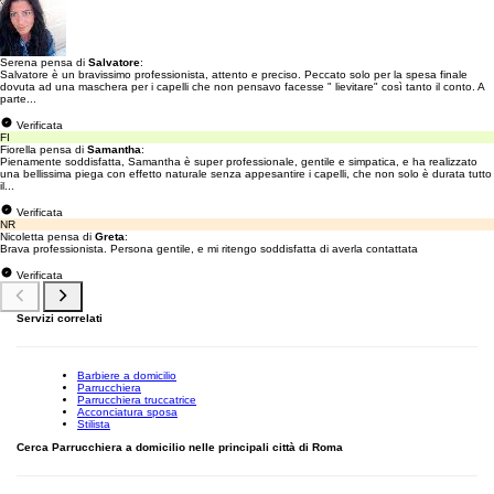
Serena pensa di
Salvatore
:
Salvatore è un bravissimo professionista, attento e preciso. Peccato solo per la spesa finale
dovuta ad una maschera per i capelli che non pensavo facesse " lievitare" così tanto il conto. A
parte...
Verificata
FI
Fiorella pensa di
Samantha
:
Pienamente soddisfatta, Samantha è super professionale, gentile e simpatica, e ha realizzato
una bellissima piega con effetto naturale senza appesantire i capelli, che non solo è durata tutto
il...
Verificata
NR
Nicoletta pensa di
Greta
:
Brava professionista. Persona gentile, e mi ritengo soddisfatta di averla contattata
Verificata
Servizi correlati
Barbiere a domicilio
Parrucchiera
Parrucchiera truccatrice
Acconciatura sposa
Stilista
Cerca Parrucchiera a domicilio nelle principali città di Roma