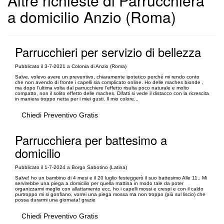
Altre richieste di Parrucchiera
a domicilio Anzio (Roma)
Parrucchieri per servizio di bellezza
Pubblicato il 3-7-2021 a Colonia di Anzio (Roma)
Salve, volevo avere un preventivo, chiaramente ipotetico perché mi rendo conto
che non avendo di fronte i capelli sia complicato online. Ho delle maches bionde ,
ma dopo l’ultima volta dal parrucchiere l’effetto risulta poco naturale e molto
compatto, non il solito effetto delle maches. Difatti si vede il distacco con la ricrescita
in maniera troppo netta per i miei gusti. Il mio colore...
Chiedi Preventivo Gratis
Parrucchiera per battesimo a
domicilio
Pubblicato il 1-7-2024 a Borgo Sabotino (Latina)
Salve! ho un bambino di 4 mesi e il 20 luglio festeggerò il suo battesimo Alle 11.. Mi
servirebbe una piega a domicilio per quella mattina in modo tale da poter
organizzarmi meglio con allattamento ecc, ho i capelli mossi e crespi e con il caldo
purtroppo mi si gonfiano, vorrei una piega mossa ma non troppo (più sul liscio) che
possa durarmi una giornata! grazie
Chiedi Preventivo Gratis