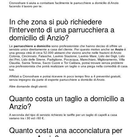
Cronoshare ti aiuta a contattare facilmente le parrucchiere a domicilio di Anzio
facendo il lavoro per te.
In che zona si può richiedere
l'intervento di una parrucchiera a
domicilio di Anzio?
Le
parrucchiere a domicilio
sono professioniste che hanno deciso di offrire un
servizio unico direttamente a casa del cliente. Per questo motivo anche se
Anzio
è
una grossa città di circa 52.000 abitanti che vivono anche nelle frazioni di Anzio
Colonia, Cincinnato, Falasche, Lavinio Stazione, Lavinio Mare, Lido dei Gigli, Lido
dei Pini, Lido delle Sirene, Padiglione, Pocacqua, Marechiaro, Miglioramento, Villa
Claudia, Santa Teresa, Sacro Cuore e Tor Caldara, potrai trovare senza problemi
una professionista che potrà realizzare un taglio o una piega nella comodità di casa
tua.
Affidati a Cronoshare e potrai ricevere in poco tempo fino a 4 preventivi gratuiti,
senza impegno da parte di esperte parrucchiere a domicilio di Anzio.
Altre domande degli utenti:
Quanto costa un taglio a domicilio a
Anzio?
A seconda del tipo di servizio richiesto le tariffe per un taglio di capelli a casa
variano tra i 30 ed i 60 €.
Quanto costa una acconciatura per