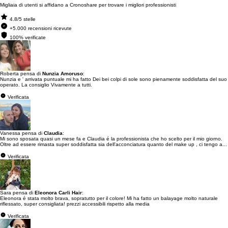
Migliaia di utenti si affidano a Cronoshare per trovare i migliori professionisti
4.8/5 stelle
+5.000 recensioni ricevute
100% verificate
Roberta pensa di
Nunzia Amoruso
:
Nunzia e ' arrivata puntuale mi ha fatto Dei bei colpi di sole sono pienamente soddisfatta del suo
operato. La consiglio Vivamente a tutti.
Verificata
Vanessa pensa di
Claudia
:
Mi sono sposata quasi un mese fa e Claudia é la professionista che ho scelto per il mio giorno.
Oltre ad essere rimasta super soddisfatta sia dell'acconciatura quanto del make up , ci tengo a...
Verificata
Sara pensa di
Eleonora Carli Hair
:
Eleonora é stata molto brava, sopratutto per il colore! Mi ha fatto un balayage molto naturale
riflessato, super consigliata! prezzi accessibili rispetto alla media
Verificata