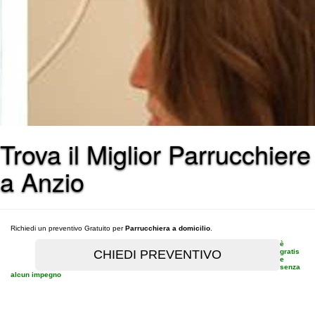
Trova il Miglior Parrucchiere
a Anzio
Richiedi un preventivo Gratuito per
Parrucchiera a domicilio
.
è
gratis
e
senza
alcun impegno