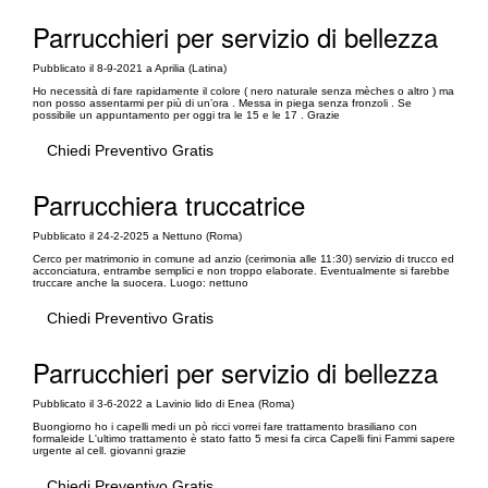
Parrucchieri per servizio di bellezza
Pubblicato il 8-9-2021 a Aprilia (Latina)
Ho necessità di fare rapidamente il colore ( nero naturale senza mèches o altro ) ma
non posso assentarmi per più di un’ora . Messa in piega senza fronzoli . Se
possibile un appuntamento per oggi tra le 15 e le 17 . Grazie
Chiedi Preventivo Gratis
Parrucchiera truccatrice
Pubblicato il 24-2-2025 a Nettuno (Roma)
Cerco per matrimonio in comune ad anzio (cerimonia alle 11:30) servizio di trucco ed
acconciatura, entrambe semplici e non troppo elaborate. Eventualmente si farebbe
truccare anche la suocera. Luogo: nettuno
Chiedi Preventivo Gratis
Parrucchieri per servizio di bellezza
Pubblicato il 3-6-2022 a Lavinio lido di Enea (Roma)
Buongiorno ho i capelli medi un pò ricci vorrei fare trattamento brasiliano con
formaleide L'ultimo trattamento è stato fatto 5 mesi fa circa Capelli fini Fammi sapere
urgente al cell. giovanni grazie
Chiedi Preventivo Gratis