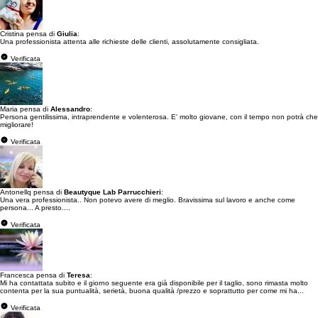
Cristina pensa di
Giulia
:
Una professionista attenta alle richieste delle clienti, assolutamente consigliata.
Verificata
Maria pensa di
Alessandro
:
Persona gentilissima, intraprendente e volenterosa. E' molto giovane, con il tempo non potrà che
migliorare!
Verificata
Antonellq pensa di
Beautyque Lab Parrucchieri
:
Una vera professionista.. Non potevo avere di meglio. Bravissima sul lavoro e anche come
persona... A presto....
Verificata
Francesca pensa di
Teresa
:
Mi ha contattata subito e il giorno seguente era già disponibile per il taglio, sono rimasta molto
contenta per la sua puntualità, serietà, buona qualità /prezzo e soprattutto per come mi ha...
Verificata