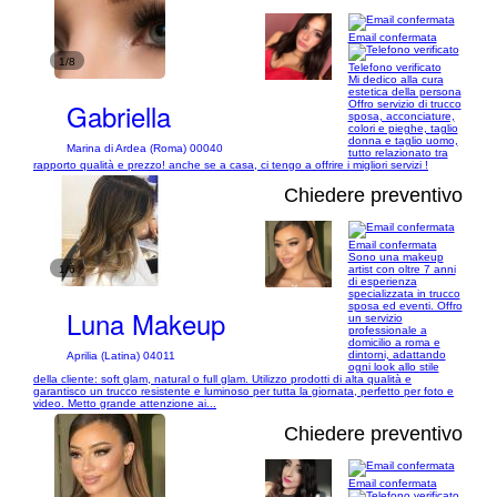
Email confermata
1/8
Telefono verificato
Mi dedico alla cura
estetica della persona
Gabriella
Offro servizio di trucco
sposa, acconciature,
colori e pieghe, taglio
donna e taglio uomo,
Marina di Ardea (Roma) 00040
tutto relazionato tra
rapporto qualità e prezzo! anche se a casa, ci tengo a offrire i migliori servizi !
Chiedere preventivo
Email confermata
Sono una makeup
1/6
artist con oltre 7 anni
di esperienza
specializzata in trucco
sposa ed eventi. Offro
Luna Makeup
un servizio
professionale a
domicilio a roma e
dintorni, adattando
Aprilia (Latina) 04011
ogni look allo stile
della cliente: soft glam, natural o full glam. Utilizzo prodotti di alta qualità e
garantisco un trucco resistente e luminoso per tutta la giornata, perfetto per foto e
video. Metto grande attenzione ai...
Chiedere preventivo
Email confermata