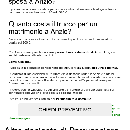
sposa a Anzio?
Il prezzo per una acconciatura per sposa cambia dal servizio e tipologia richiesta
con prezzi che oscillano tra i 100 ed i 300 €
Quanto costa il trucco per un
matrimonio a Anzio?
Secondo una ricerca di mercato il costo medio per il trucco per il matrimonio si
aggira sui 100 €.
Con Cronoshare, puoi trovare una
parrucchiera a domicilio di Anzio
. I migliori
servizi professionali nella tua città.
Come funziona?
- Spiega la tua richiesta per il servizio di
Parrucchiera a domicilio Anzio (Roma)
.
- Centinaia di professionisti di Parrucchiera a domicilio situati in Anzio e dintorni
riceveranno un avviso con la tua richiesta e coloro che mostrano interesse verranno
messi in contatto con te, offrendoti un preventivo e tariffe personalizzate per
Parrucchiera a domicilio.
- Puoi vedere le valutazioni degli altri clienti e il profilo di ogni professionista per
confrontare i preventivi e prendere la decisione migliore.
Richiedi un preventivo Gratuito per
Parrucchiera a domicilio
.
è
gratis
e
senza
alcun impegno