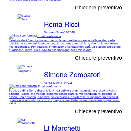
Chiedere preventivo
Roma Ricci
Nettuno (Roma) 00048
Email confermata
Estetista da 23 anni e makeup artist, lavoro anche in campo della moda , della
televisione ed eventi, lavoro in coppia con una parrucchiera, che ha le medesime
mie esperienze. Per qualsiasi informazione contattatemi sarà un piacere soddisfare
qualsiasi curiosità, ciò e dovuto alla passione per il mio lavoro
Chiedere preventivo
Simone Zompatori
Aprilia (Latina) 04011
Email confermata
Spett. Le ditta Sono disponibile fin da subito per un assunzione presso la vostra
azienda. Spero che vorrete pertanto considerare la mia candidatura. Ritengo di
essere una persona, dinamica, volenterosa e desiderosa di imparare. In attesa di
poter avere un colloquio con voi, ringrazio per l'attenzione riservatami porgo distinti
saluti. ...
Chiedere preventivo
Lt Marchetti