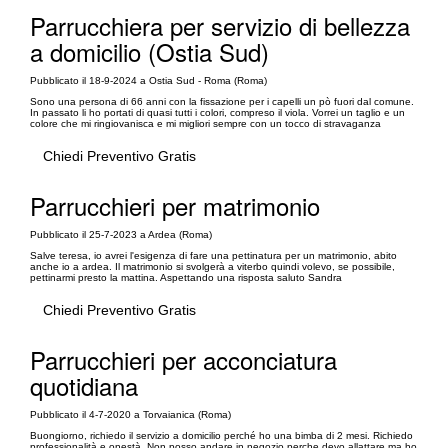
Parrucchiera per servizio di bellezza
a domicilio (Ostia Sud)
Pubblicato il 18-9-2024 a Ostia Sud - Roma (Roma)
Sono una persona di 66 anni con la fissazione per i capelli un pò fuori dal comune.
In passato li ho portati di quasi tutti i colori, compreso il viola. Vorrei un taglio e un
colore che mi ringiovanisca e mi migliori sempre con un tocco di stravaganza
Chiedi Preventivo Gratis
Parrucchieri per matrimonio
Pubblicato il 25-7-2023 a Ardea (Roma)
Salve teresa, io avrei l'esigenza di fare una pettinatura per un matrimonio, abito
anche io a ardea. Il matrimonio si svolgerà a viterbo quindi volevo, se possibile,
pettinarmi presto la mattina. Aspettando una risposta saluto Sandra
Chiedi Preventivo Gratis
Parrucchieri per acconciatura
quotidiana
Pubblicato il 4-7-2020 a Torvaianica (Roma)
Buongiorno, richiedo il servizio a domicilio perché ho una bimba di 2 mesi. Richiedo
professionalità e onestà. Non posso andare in negozio perche devo allattare ma ho