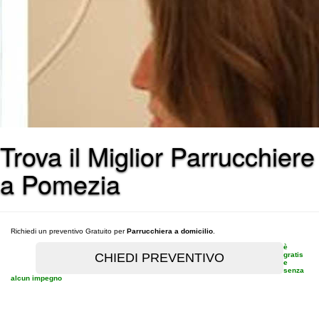
Trova il Miglior Parrucchiere
a Pomezia
Richiedi un preventivo Gratuito per
Parrucchiera a domicilio
.
è
gratis
e
senza
alcun impegno