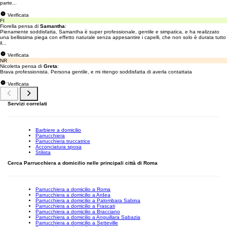
parte...
Verificata
FI
Fiorella pensa di
Samantha
:
Pienamente soddisfatta, Samantha è super professionale, gentile e simpatica, e ha realizzato
una bellissima piega con effetto naturale senza appesantire i capelli, che non solo è durata tutto
il...
Verificata
NR
Nicoletta pensa di
Greta
:
Brava professionista. Persona gentile, e mi ritengo soddisfatta di averla contattata
Verificata
Servizi correlati
Barbiere a domicilio
Parrucchiera
Parrucchiera truccatrice
Acconciatura sposa
Stilista
Cerca Parrucchiera a domicilio nelle principali città di Roma
Parrucchiera a domicilio a Roma
Parrucchiera a domicilio a Ardea
Parrucchiera a domicilio a Palombara Sabina
Parrucchiera a domicilio a Frascati
Parrucchiera a domicilio a Bracciano
Parrucchiera a domicilio a Anguillara Sabazia
Parrucchiera a domicilio a Setteville