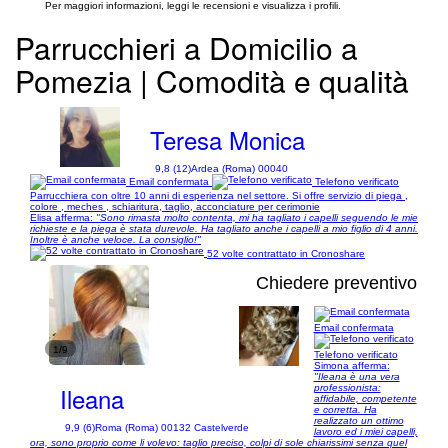
Per maggiori informazioni, leggi le recensioni e visualizza i profili.
Parrucchieri a Domicilio a
Pomezia | Comodità e qualità
Teresa Monica
9,8 (12)
Ardea (Roma) 00040
Email confermata
Telefono verificato
Parrucchiera con oltre 10 anni di esperienza nel settore. Si offre servizio di piega ,
colore , meches , schiaritura, taglio, acconciature per cerimonie
Elisa afferma:
"Sono rimasta molto contenta, mi ha tagliato i capelli seguendo le mie
richieste e la piega è stata durevole. Ha tagliato anche i capelli a mio figlio di 4 anni.
Inoltre è anche veloce. La consiglio!"
52 volte contrattato in Cronoshare
Chiedere preventivo
Email confermata
1/9
Telefono verificato
Simona afferma:
"Ileana è una vera
Ileana
professionista:
affidabile, competente
e corretta. Ha
realizzato un ottimo
9,9 (6)
Roma (Roma) 00132 Castelverde
lavoro ed i miei capelli,
ora, sono proprio come li volevo: taglio preciso, colpi di sole chiarissimi senza quel