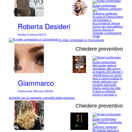
Email confermata
1/5
Telefono verificato
Scuola di Parrucchiera
ed Estetista e
Roberta Desideri
Acconciature Sposa
Corso per specialistica
Trucco Sposa e
Teatrale Laminazione
Aprilia (Latina) 04011
Ciglia
8 volte contrattato in Cronoshare
Chiedere preventivo
Email confermata
Nel nostro salone
1/8
pensiamo alla cura e
al rispetto del cliente! I
capelli sono un corpo
vivo e vanno trattati in
Giammarco
modo delicato con
prodotti adeguati.
Siamo aperti da oltre
6 anni e offriamo
Frattocchie (Roma) 00040
anche il servizio a
domicilio per la massima comodità della persona.
Chiedere preventivo
Email confermata
1/6
Telefono verificato
Mi chiamo serena e