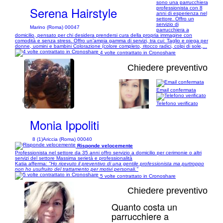
sono una parrucchiera
Serena Hairstyle
professionista con 8
anni di esperienza nel
settore. Offro un
servizio di
Marino (Roma) 00047
parrucchiera a
domicilio, pensato per chi desidera prendersi cura della propria immagine con
comodità e senza stress. Offro un’ampia gamma di servizi, tra cui: Taglio e piega per
donne, uomini e bambini Colorazione (colore completo, ritocco radici, colpi di sole,...
4 volte contrattato in Cronoshare
Chiedere preventivo
Email confermata
1/5
Telefono verificato
Monia Ippoliti
8 (1)
Ariccia (Roma) 00040
Risponde velocemente
Professionista nel settore da 35 anni offro servizio a domicilio per cerimonie o altri
servizi del settore Massima serietà e professionalità
Katia afferma:
"Ho ricevuto il preventivo di una gentile professionista ma purtroppo
non ho usufruito del trattamento per motivi personali."
5 volte contrattato in Cronoshare
Chiedere preventivo
Quanto costa un
parrucchiere a