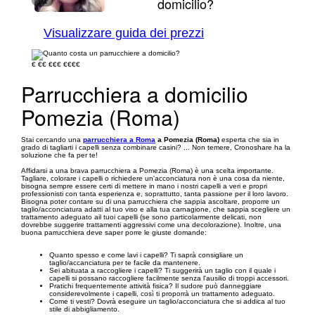
domicilio?
1/1
Visualizzare guida dei prezzi
€
€€
€€€
€€€€
Parrucchiera a domicilio
Pomezia (Roma)
Stai cercando una
parrucchiera a Roma
a Pomezia (Roma)
esperta che sia in
grado di tagliarti i capelli senza combinare casini? ... Non temere, Cronoshare ha la
soluzione che fa per te!
Affidarsi a una brava parrucchiera a Pomezia (Roma) è una scelta importante.
Tagliare, colorare i capelli o richiedere un'acconciatura non è una cosa da niente,
bisogna sempre essere certi di mettere in mano i nostri capelli a veri e propri
professionisti con tanta esperienza e, soprattutto, tanta passione per il loro lavoro.
Bisogna poter contare su di una parrucchiera che sappia ascoltare, proporre un
taglio/acconciatura adatti al tuo viso e alla tua carnagione, che sappia scegliere un
trattamento adeguato ail tuoi capelli (se sono particolarmente delicati, non
dovrebbe suggerire trattamenti aggressivi come una decolorazione). Inoltre, una
buona parrucchiera deve saper porre le giuste domande:
Quanto spesso e come lavi i capelli? Ti saprà consigliare un
taglio/accanciatura per te facile da mantenere.
Sei abituata a raccogliere i capelli? Ti suggerirà un taglio con il quale i
capelli si possano raccogliere facilmente senza l'ausilio di troppi accessori.
Pratichi frequentemente attività fisica? Il sudore può danneggiare
considerevolmente i capelli, così ti proporrà un trattamento adeguato.
Come ti vesti? Dovrà eseguire un taglio/acconciatura che si addica al tuo
stile di abbigliamento.