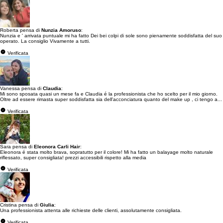
Roberta pensa di
Nunzia Amoruso
:
Nunzia e ' arrivata puntuale mi ha fatto Dei bei colpi di sole sono pienamente soddisfatta del suo
operato. La consiglio Vivamente a tutti.
Verificata
Vanessa pensa di
Claudia
:
Mi sono sposata quasi un mese fa e Claudia é la professionista che ho scelto per il mio giorno.
Oltre ad essere rimasta super soddisfatta sia dell'acconciatura quanto del make up , ci tengo a...
Verificata
Sara pensa di
Eleonora Carli Hair
:
Eleonora é stata molto brava, sopratutto per il colore! Mi ha fatto un balayage molto naturale
riflessato, super consigliata! prezzi accessibili rispetto alla media
Verificata
Cristina pensa di
Giulia
:
Una professionista attenta alle richieste delle clienti, assolutamente consigliata.
Verificata