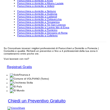
Parrucchiera a domicilio a Anzio
Parrucchiera a domicilio a Albano Laziale
Parrucchiera a domicilio a Velletri
Parrucchiera a domicilio a Nettuno
Parrucchiera a domicilio a Guidonia
Parrucchiera a domicilio a Ladispoli
Parrucchiera a domicilio a Civitavecchia
Parrucchiera a domicilio a Torvaianica
Parrucchiera a domicilio a Tor San Lorenzo
Parrucchiera a domicilio a Lavinio lido di Enea
Parrucchiera a domicilio a Fiumicino
Parrucchiera a domicilio a Genzano di Roma
Parrucchiera a domicilio a Colleferro
Su Cronoshare troverai i migliori professionisti di Parrucchieri a Domicilio a Pomezia |
Comodità e qualità. Richiedi un preventivo e fino a 4 professionisti della tua zona ti
contatteranno entro poche ore.
Vuoi lavorare con noi?
Registrati Gratis
Chiedi un Preventivo Gratuito