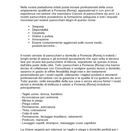
Nella nostra piattaforma infatti potrai trovare professionisti della zona
ampiamente qualificati a Pomezia (Roma), appassionati e con anni di
esperienza nel settore che esercitano il lavoro di parrucchiera da anni. Le
nostre parrucchiere possiedono la formazione adeguata e tutti i requisiti
necessari per essere parrucchieri degni di questo nome:
Simpatia
Disponibilità
Creatività
Ordine e pulizia
Innovazione
Essere costantemente aggiornati sulle nuove mode,
prodotti,tecniche...
Il nostro servizio di parrucchieri a domicilio a Pomezia (Roma) ti eviterà i
lunghi tempi di attesa e gli scomodi spostamenti che ogni volta si devono
fare per recarsi dal parrucchiere di fiducia, soprattutto se questo si trova
dall’altra parte della città. Tutti i parrucchieri a Pomezia (Roma) che hanno
deciso di collaborare con Cronoshare e svolgere questo lavoro a domicilio,
saranno in grado di offrire flessibilità degli orari e dei trattamenti
personalizzati per i vostri capelli, utilizzando i migliori prodotti e strumenti
professionali del settore con la garanzia e la qualità di cui godono da anni.
Tutto questo, nella tranquillità della tua casa e senza alcuna fretta! I nostri
servizi a domicilio di bellezza e salute a Pomezia (Roma) includono
principalmente:
- Taglio uomo, donna, bambino
- Acconciatura per cerimonie
- Messa in piega
- Piega colore
- Permanente, arricciatura
- Tinta, colorazione
- Colpi di sole
- Permanente, lisciaggio brasiliano, stiramento
- Pedicure, manicure
- Lavaggio capelli, shampoo, massaggio cuoio capelluto
La chiave segreta per ottenere un taglio e piega a domicilio perfetti per i