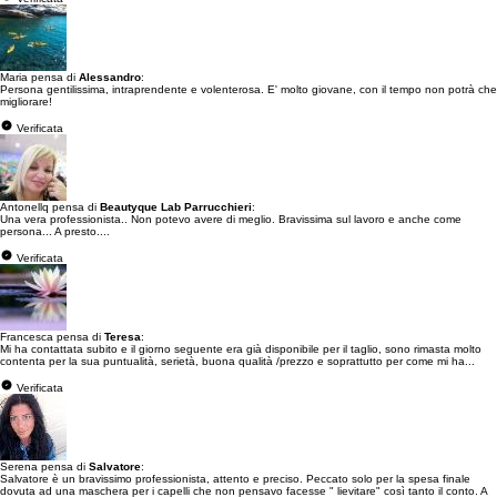
Maria pensa di
Alessandro
:
Persona gentilissima, intraprendente e volenterosa. E' molto giovane, con il tempo non potrà che
migliorare!
Verificata
Antonellq pensa di
Beautyque Lab Parrucchieri
:
Una vera professionista.. Non potevo avere di meglio. Bravissima sul lavoro e anche come
persona... A presto....
Verificata
Francesca pensa di
Teresa
:
Mi ha contattata subito e il giorno seguente era già disponibile per il taglio, sono rimasta molto
contenta per la sua puntualità, serietà, buona qualità /prezzo e soprattutto per come mi ha...
Verificata
Serena pensa di
Salvatore
:
Salvatore è un bravissimo professionista, attento e preciso. Peccato solo per la spesa finale
dovuta ad una maschera per i capelli che non pensavo facesse " lievitare" così tanto il conto. A