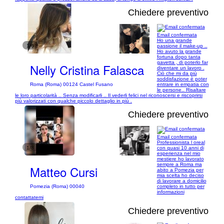
Chiedere preventivo
Email confermata
Ho una grande
1/6
passione il make-up ..
Ho avuto la grande
fortuna dopo tanta
gavetta , di poterlo far
Nelly Cristina Falasca
diventare un lavoro .
Ciò che mi da più
soddisfazione è poter
entrare in empatia con
Roma (Roma) 00124 Castel Fusano
le persone.. Risaltare
le loro particolarità .. Senza modificarli .. Il vederli felici nel riconoscersi e riscoprirsi
più valorizzati con qualche piccolo dettaglio in più .
Chiedere preventivo
Email confermata
Professionista l oreal
1/8
con quasi 10 anni di
esperienza nel mio
mestiere ho lavorato
sempre a Roma ma
Matteo Cursi
abito a Pomezia per
mia scelta ho deciso
di lavorare a domicilio
completo in tutto per
Pomezia (Roma) 00040
informazioni
contattatemi
Chiedere preventivo