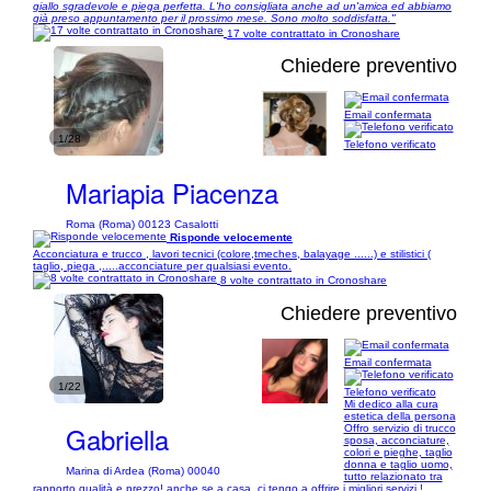
giallo sgradevole e piega perfetta. L'ho consigliata anche ad un'amica ed abbiamo
già preso appuntamento per il prossimo mese. Sono molto soddisfatta."
17 volte contrattato in Cronoshare
Chiedere preventivo
Email confermata
1/28
Telefono verificato
Mariapia Piacenza
Roma (Roma) 00123 Casalotti
Risponde velocemente
Acconciatura e trucco , lavori tecnici (colore,tmeches, balayage ......) e stilistici (
taglio, piega ,.....acconciature per qualsiasi evento.
8 volte contrattato in Cronoshare
Chiedere preventivo
Email confermata
1/22
Telefono verificato
Mi dedico alla cura
estetica della persona
Gabriella
Offro servizio di trucco
sposa, acconciature,
colori e pieghe, taglio
donna e taglio uomo,
Marina di Ardea (Roma) 00040
tutto relazionato tra
rapporto qualità e prezzo! anche se a casa, ci tengo a offrire i migliori servizi !