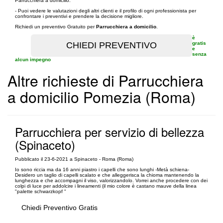
Parrucchiera a domicilio.
- Puoi vedere le valutazioni degli altri clienti e il profilo di ogni professionista per
confrontare i preventivi e prendere la decisione migliore.
Richiedi un preventivo Gratuito per
Parrucchiera a domicilio
.
è
gratis
e
senza
alcun impegno
Altre richieste di Parrucchiera
a domicilio Pomezia (Roma)
Parrucchiera per servizio di bellezza
(Spinaceto)
Pubblicato il 23-6-2021 a Spinaceto - Roma (Roma)
Io sono riccia ma da 16 anni piastro i capelli che sono lunghi -Metà schiena-
Desidero un taglio di capelli scalato e che alleggerisca la chioma mantenendo la
lunghezza e che accompagni il viso, valorizzandolo. Vorrei anche procedere con dei
colpi di luce per addolcire i lineamenti (il mio colore è castano mauve della linea
"palette schwarzkopf "
Chiedi Preventivo Gratis