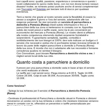
tuoi capelli sono: qualità, passione, esperienza e convenienza e questo i
nostri collaboratori lo sanno molto bene, con noi non dovrai temere nessun
disastro! Inoltre, se richiesto potrai usufruire anche di servizi complementari
con
Truccatrici
ed
Estetiste
per lasciare tutti di stucco per qualsiasi
evenienza.
Tieni a mente che grazie al nostro servizio avrai la flessibilità di essere tu
stesso a scegliere il giorno e l’ora del servizio, adattandolo alle tue
esigenze personali. Se stai cercando un
servizio di parrucchiera a
domicilio a Pomezia (Roma)
chiedi subito informazioni e fino a 4
parrucchieri della tua zona si metteranno in contatto con te. Approfitta
subito dei nostri prezzi e tariffe orarie, sono tra le più convenienti ed
economiche del mercato a Pomezia (Roma). Le nostre clienti si affidano
alla nostra competenza ottenendo risultati veramente formidabili e
sorprendenti. Ti garantiamo semplicità, rapidità, comodità e
soddisfacimento dei tuoi bisogni al 100%: devi solo indicare un budget e il
servizio che necessiti e vedrai che in pochissimo tempo riceverai richieste di
lavoro da parte delle migliori parrucchiere a domicilio a Pomezia (Roma)
della tua zona. E ricorda che noi ci adattiamo alle tue necessità e forniamo
consulenza qualora ne sentissi il bisogno.
Con Cronoshare, puoi trovare
Parrucchiera a domicilio vicino a me
. I
migliori servizi locali della tua città.
Quanto costa a parruchiere a domicilio
Il prezzo per una parrucchiera a domicilio varia in base al tipo di servizio
che verrà realizzato al cliente.
Le tariffe per i vari servizi sono: Piega intorno ai 8.00 €. Taglio 14.00€.
Colore 28.00€. Colpi di sole 38.00€. Acconciature 30/50€. Taglio uomo
10.00€.
Come funziona?
- Spiega la tua richiesta per il servizio di
Parrucchiera a domicilio Pomezia
(Roma)
.
- Centinaia di professionisti di Parrucchiera a domicilio situati in Pomezia e dintorni
riceveranno un avviso con la tua richiesta e coloro che mostrano interesse verranno
messi in contatto con te, offrendoti un preventivo e tariffe personalizzate per