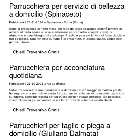
Parrucchiera per servizio di bellezza
a domicilio (Spinaceto)
Pubblicato il 26-11-2024 a Spinaceto - Roma (Roma)
Sono in gravidanza al nono mese, ho fatto un taglio casalingo perché temevo di
arrivare al parto senza riuscire a sistemare per comodità i capelli, i tempi si
allungano e avrei bisogno di aggiustare il taglio e passare la tinta di farmacia già in
mio possesso. Una richiesta su tutto è di presentarsi in buona salute, causa rischi
per me. Grazie
Chiedi Preventivo Gratis
Parrucchiera per acconciatura
quotidiana
Pubblicato il 21-10-2021 a Ardea (Roma)
Salve, mi servirebbe una parruchiera a domicilio per il 7 maggio di mattina presto,
ho segnato che non mi necessita il trucco, ma in realta se lei ha esperienza anche
su questo, sarei interessata per un trucco molto naturale possibile. Se possibile,
chiedo il prezzo per acconciatura e il trucco. Grazie e buona serata Saluti
Chiedi Preventivo Gratis
Parrucchieri per taglio e piega a
domicilio (Giuliano Dalmata)