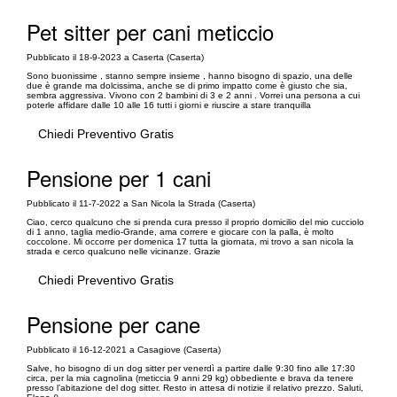
Pet sitter per cani meticcio
Pubblicato il 18-9-2023 a Caserta (Caserta)
Sono buonissime , stanno sempre insieme , hanno bisogno di spazio, una delle
due è grande ma dolcissima, anche se di primo impatto come è giusto che sia,
sembra aggressiva. Vivono con 2 bambini di 3 e 2 anni . Vorrei una persona a cui
poterle affidare dalle 10 alle 16 tutti i giorni e riuscire a stare tranquilla
Chiedi Preventivo Gratis
Pensione per 1 cani
Pubblicato il 11-7-2022 a San Nicola la Strada (Caserta)
Ciao, cerco qualcuno che si prenda cura presso il proprio domicilio del mio cucciolo
di 1 anno, taglia medio-Grande, ama correre e giocare con la palla, è molto
coccolone. Mi occorre per domenica 17 tutta la giornata, mi trovo a san nicola la
strada e cerco qualcuno nelle vicinanze. Grazie
Chiedi Preventivo Gratis
Pensione per cane
Pubblicato il 16-12-2021 a Casagiove (Caserta)
Salve, ho bisogno di un dog sitter per venerdì a partire dalle 9:30 fino alle 17:30
circa, per la mia cagnolina (meticcia 9 anni 29 kg) obbediente e brava da tenere
presso l’abitazione del dog sitter. Resto in attesa di notizie il relativo prezzo. Saluti,