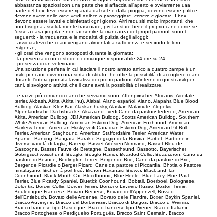
abbastanza spaziosi con una parte che si affaccia all'aperto e ovviamente una
parte del box deve essere riparata dal sole e dalla pioggia; devono essere puliti e
devono avere delle aree verdi adibite a passeggiare, correre e giocare. I box
devono essere lavati e disinfettati ogni giorno. Altri requisiti molto importanti, che
non bisogna assolutamente trascurare, per far stare bene il proprio cane come se
fosse a casa propria e non far sentire la mancanza dei propri padroni, sono i
seguenti: - la frequenza e le modalità di pulizia degli alloggi;
- assicuratevi che i cani vengano alimentati a sufficienza e secondo le loro
esigenze;
- gli orari che vengono sottoposti durante la giornata;
- la presenza di un custode o comunque responsabile 24 ore su 24;
- presenza di un veterinario.
Una soluzione perfetta in cui lasciare il nostro amato amico a quattro zampe è un
asilo per cani, ovvero una sorta di istituto che offre la possibilità di accogliere i cani
durante l'intera giornata lavorativa dei propri padroni. All'interno di questi asili per
cani, si svolgono attività che il cane avrà la possibilità di realizzare.
Le razze più comuni di cani che serviamo sono: Affenpinscher, Africanis, Airedale
terrier, Akbash, Akita (Akita Inu), Alabai, Alano español, Alano, Alapaha Blue Blood
Bulldog, Alaskan Klee Kai, Alaskan husky, Alaskan Malamute, Alopekis,
Alpenländische Dachsbracke, Alsaziano - vedi Cane da pastore tedesco, American
Akita, American Bulldog, JDJ American Bulldog, Scotts American Bulldog, Southern
White American Bulldog, American Eskimo Dog, American Foxhound, American
Hairless Terrier, American Husky vedi Canadian Eskimo Dog, American Pit Bull
Terrier, American Staghound, American Staffordshire Terrier, American Water
Spaniel, Bandog, Bangara, Barak o Segugio della Bosnia, Barbet, Barbone in
diverse varietà di taglia, Basenji, Basset Artésien Normand, Basset Bleu de
Gascogne, Basset Fauve de Bretagne, Bassethound, Bassotto, Bayerischer
Gebirgsschweisshund, Beagle, Beagle-Harrier, Bearded Collie, Beauceron, Cane da
pastore di Beauce, Bedlington Terrier, Berger de Brie, Cane da pastore di Brie,
Berger de Picardie o Berger Picard, Cane da pastore di Piccardia, Bhotia o Pastore
himalayano, Bichon à poil frisé, Bichon Havanais, Biewer, Black and Tan
Coonhound, Black Mouth Cur, Bloodhound, Blue Heeler, Blue Lacy, Blue Paul
Terrier, Blue Picardy Spaniel, Bluetick Coonhound, Bobtail, Boerboel, Bolognese,
Bolonka, Border Collie, Border Terrier, Borzoi o Levriero Russo, Boston Terrier,
Bouledogue Francese, Bovaro Bernese, Bovaro dell'Appenzell, Bovaro
dell'Entlebuch, Bovaro delle Ardenne, Bovaro delle Fiandre, Boxer, Boykin Spaniel,
Bracco Auvergne, Bracco del Borbonese, Bracco di Burgos, Bracco di Weimar,
Bracco francese tipo Gascogne, Bracco francese tipo Pirenei, Bracco Italiano,
Bracco Portoghese o Perdigueiro Português, Bracco Saint Germain, Bracco