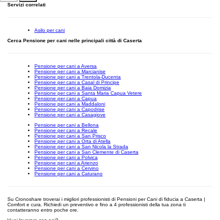
Servizi correlati
Asilo per cani
Cerca Pensione per cani nelle principali città di Caserta
Pensione per cani a Aversa
Pensione per cani a Marcianise
Pensione per cani a Trentola-Ducenta
Pensione per cani a Casal di Principe
Pensione per cani a Baia Domizia
Pensione per cani a Santa Maria Capua Vetere
Pensione per cani a Capua
Pensione per cani a Maddaloni
Pensione per cani a Capodrise
Pensione per cani a Casagiove
Pensione per cani a Bellona
Pensione per cani a Recale
Pensione per cani a San Prisco
Pensione per cani a Orta di Atella
Pensione per cani a San Nicola la Strada
Pensione per cani a San Clemente di Caserta
Pensione per cani a Polvica
Pensione per cani a Arienzo
Pensione per cani a Cervino
Pensione per cani a Caturano
Su Cronoshare troverai i migliori professionisti di Pensioni per Cani di fiducia a Caserta |
Comfort e cura. Richiedi un preventivo e fino a 4 professionisti della tua zona ti
contatteranno entro poche ore.