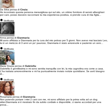
Da Silva pensa di
Cinzia
:
Ho incontrato questa persona meravigliosa qui sul sito, un ottimo fornitore di servizi alberghieri
per cani, posso davvero raccontare la mia esperienza positiva, si prende cura di mia figlia...
Verificata
Anna pensa di
Gianmaria
:
Mi sono affidata a Gianmaria per la cura del mio peloso per 5 giorni. Non avevo mai lasciato Leo,
lui è un meticcio di 3 anni un po' pauroso, Gianmaria é stato amorevole e paziente un vero...
Verificata
Maria Grazia pensa di
Gabriella
:
Gabriella è gentilissima e mi sono sentita tranquilla con lei, la mia cagnolina era come a casa.
L'ha trattata amorevolmente e mi ha puntualmente inviato notizie quotidiane. Se avrò bisogno
di...
Verificata
Rosamaria pensa di
Gianmaria
:
Non potendo portare i miei 2 cani con me, mi sono affidato per la prima volta ad un dog
sitter.Gianmaria si è mostrato fin da subito cordiale e disponibile, ci siamo accordati per una
prova...