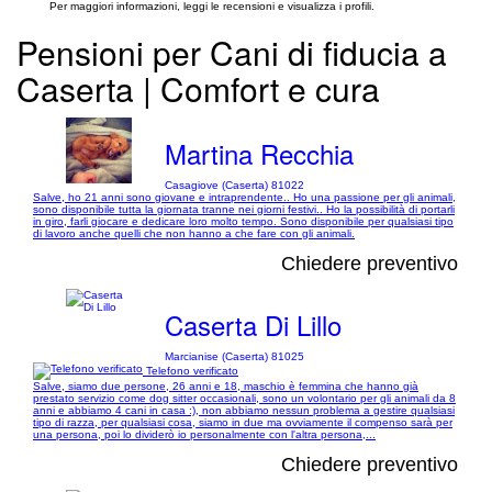
Per maggiori informazioni, leggi le recensioni e visualizza i profili.
Pensioni per Cani di fiducia a
Caserta | Comfort e cura
Martina Recchia
Casagiove (Caserta) 81022
Salve, ho 21 anni sono giovane e intraprendente.. Ho una passione per gli animali,
sono disponibile tutta la giornata tranne nei giorni festivi.. Ho la possibilità di portarli
in giro, farli giocare e dedicare loro molto tempo. Sono disponibile per qualsiasi tipo
di lavoro anche quelli che non hanno a che fare con gli animali.
Chiedere preventivo
Caserta Di Lillo
Marcianise (Caserta) 81025
Telefono verificato
Salve, siamo due persone, 26 anni e 18, maschio è femmina che hanno già
prestato servizio come dog sitter occasionali, sono un volontario per gli animali da 8
anni e abbiamo 4 cani in casa :), non abbiamo nessun problema a gestire qualsiasi
tipo di razza, per qualsiasi cosa, siamo in due ma ovviamente il compenso sarà per
una persona, poi lo dividerò io personalmente con l'altra persona,...
Chiedere preventivo