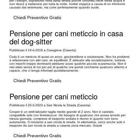
per i bisogni, soprattutto nella tarda serata poiché uno(milo) beve molta acqua e
non riesce a trattenere per tutta la notte. Inoltre zoppica a causa di un infortunio
causato dal veterinario, ma corre perfettamente quando vuole.
Chiedi Preventivo Gratis
Pensione per cani meticcio in casa
del dog-sitter
Pubblicato il 16-4-2018 a Casagiove (Caserta)
Cody è un meticcio di quasi un anno, giocherellone e esuberante. Non ha problemi
a relazionarsi con altri cani, se equilibrati. È abituato alla socializzazione, tuttavia
con maschi troppo dominanti abbiamo avuto qualche piccola scaramuccia. Non è
mai stato senza di noi per più di qualche ora quindi cerchiamo qualcuno attento e
capace, che ci tenga informati quotidianamente.
Chiedi Preventivo Gratis
Pensione per cani meticcio
Pubblicato il 20-3-2023 a San Nicola la Strada (Caserta)
Cooper è un simil labrador taglia medio grande di 2 anni. Non è castrato,
compatibile solo con femminucce. Ho bisogno di qualcuno che possa tenerlo per
mezza giornata, compreso di trasporto andata e ritorno in quanto non sono
automunita. Ci troviamo a san nicola la strada. In alternativa, cerco anche solo il
trasporto da san nicola la strada a caserta zona mercato. Grazie
Chiedi Preventivo Gratis