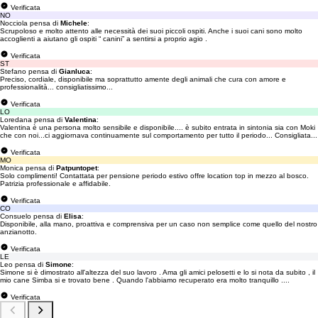
Verificata
NO
Nocciola pensa di
Michele
:
Scrupoloso e molto attento alle necessità dei suoi piccoli ospiti. Anche i suoi cani sono molto
accoglienti a aiutano gli ospiti “ canini” a sentirsi a proprio agio .
Verificata
ST
Stefano pensa di
Gianluca
:
Preciso, cordiale, disponibile ma soprattutto amente degli animali che cura con amore e
professionalità... consigliatissimo...
Verificata
LO
Loredana pensa di
Valentina
:
Valentina è una persona molto sensibile e disponibile.... è subito entrata in sintonia sia con Moki
che con noi...ci aggiornava continuamente sul comportamento per tutto il periodo... Consigliata...
Verificata
MO
Monica pensa di
Patpuntopet
:
Solo complimenti! Contattata per pensione periodo estivo offre location top in mezzo al bosco.
Patrizia professionale e affidabile.
Verificata
CO
Consuelo pensa di
Elisa
:
Disponibile, alla mano, proattiva e comprensiva per un caso non semplice come quello del nostro
anzianotto.
Verificata
LE
Leo pensa di
Simone
:
Simone si è dimostrato all'altezza del suo lavoro . Ama gli amici pelosetti e lo si nota da subito , il
mio cane Simba si e trovato bene . Quando l'abbiamo recuperato era molto tranquillo ....
Verificata