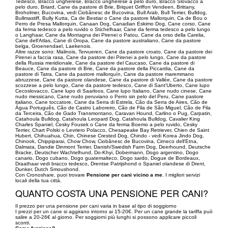
Tedesco, Bracco ungherese, Bracco ungherese a pelo duro, Bracco Slovacco a
pelo duro, Briard, Cane da pastore di Brie, Briquet Griffon Vendeen, Brittany,
Broholmer, Bucovina, vedi Ciobănesc de Bucovina, Bull Arab, Bull Terrier, Bulldog,
Bullmastiff, Bully Kutta, Ca de Bestiar o Cane da pastore Mallorquin, Ca de Bou o
Perro de Presa Mallorquin, Canaan Dog, Canadian Eskimo Dog, Cane corso, Cane
da ferma tedesco a pelo ruvido o Stichelhaar, Cane da ferma tedesco a pelo lungo
o Langhaar, Cane da Montagna dei Pirenei o Patou, Cane da orso della Carelia,
Cane dell'Atlas, Cane di Oropa, Cane da pastore australiano, Cane da pastore
belga, Groenendael, Laekenois.
Altre razze sono: Malinois, Tervueren, Cane da pastore croato, Cane da pastore dei
Pirenei a faccia rasa, Cane da pastore dei Pirenei a pelo lungo, Cane da pastore
della Russia meridionale, Cane da pastore del Caucaso, Cane da pastore di
Beauce, Cane da pastore di Brie, Cane da pastore della Piccardia, Cane da
pastore di Tatra, Cane da pastore mallorquín, Cane da pastore maremmano
abruzzese, Cane da pastore olandese, Cane da pastore di Vallée, Cane da pastore
scozzese a pelo lungo, Cane da pastore tedesco, Cane di Sant'Uberto, Cane lupo
Cecoslovacco, Cane lupo di Saarloos, Cane lupo Italiano, Cane nudo cinese, Cane
nudo messicano, Cane nudo peruviano o Perro sin pelo del Peru, Cane pastore
italiano, Cane toccatore, Cane da Serra di Estrela, Cão da Serra de Aires, Cão de
Água Português, Cão de Castro Laboreiro, Cão de Fila de São Miguel, Cão de Fila
da Terceira, Cão de Gado Transmontano, Caravan Hound, Carlino o Pug, Carpatin,
Catahoula Bulldog, Catahoula Leopard Dog, Catahoula Bulldog, Cavalier King
Charles Spaniel, Cesky Fousek o Cane da ferma Boemo a pelo ruvido, Cesky
Terrier, Chart Polski o Levriero Polacco, Chesapeake Bay Retriever, Chien de Saint
Hubert, Chihuahua, Chin, Chinese Crested Dog, Chindo - vedi Korea Jindo Dog,
Chinook, Chippiparai, Chow Chow, Ciobănesc de Bucovina, Cirneco dell'Etna,
Dalmata, Dandie Dinmont Terrier, Danish/Swedish Farm Dog, Deerhound, Deutsche
Bracke, Deutscher Wachtelhund, Do-Khyi, Dobermann, Dogo argentino, Dogo
canario, Dogo cubano, Dogo guatemalteco, Dogo sardo, Dogue de Bordeaux,
Draathaar vedi bracco tedesco, Drentse Patrijshond o Spaniel olandese di Drent,
Dunker, Dutch Smoushond.
Con Cronoshare, puoi trovare
Pensione per cani vicino a me
. I migliori servizi
locali della tua città.
QUANTO COSTA UNA PENSIONE PER CANI?
Il prezzo per una pensione per cani varia in base al tipo di soggiorno
I prezzi per un cane si aggirano intorno ai 15-20€. Per un cane grande la tariffa può
salire a 20-26€ al giorno. Per soggiorni più lunghi si possono applicare piccoli
sconti.