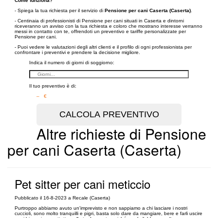
Come funziona?
- Spiega la tua richiesta per il servizio di
Pensione per cani Caserta (Caserta)
.
- Centinaia di professionisti di Pensione per cani situati in Caserta e dintorni
riceveranno un avviso con la tua richiesta e coloro che mostrano interesse verranno
messi in contatto con te, offrendoti un preventivo e tariffe personalizzate per
Pensione per cani.
- Puoi vedere le valutazioni degli altri clienti e il profilo di ogni professionista per
confrontare i preventivi e prendere la decisione migliore.
Indica il numero di giorni di soggiorno:
Il tuo preventivo è di:
– €
Altre richieste di Pensione
per cani Caserta (Caserta)
Pet sitter per cani meticcio
Pubblicato il 16-8-2023 a Recale (Caserta)
Purtroppo abbiamo avuto un'imprevisto e non sappiamo a chi lasciare i nostri
cuccioli, sono molto tranquilli e pigri, basta solo dare da mangiare, bere e farli uscire