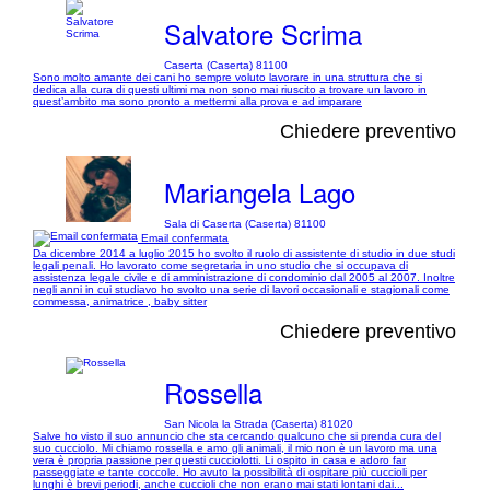
Salvatore Scrima
Caserta (Caserta) 81100
Sono molto amante dei cani ho sempre voluto lavorare in una struttura che si
dedica alla cura di questi ultimi ma non sono mai riuscito a trovare un lavoro in
quest’ambito ma sono pronto a mettermi alla prova e ad imparare
Chiedere preventivo
Mariangela Lago
Sala di Caserta (Caserta) 81100
Email confermata
Da dicembre 2014 a luglio 2015 ho svolto il ruolo di assistente di studio in due studi
legali penali. Ho lavorato come segretaria in uno studio che si occupava di
assistenza legale civile e di amministrazione di condominio dal 2005 al 2007. Inoltre
negli anni in cui studiavo ho svolto una serie di lavori occasionali e stagionali come
commessa, animatrice , baby sitter
Chiedere preventivo
Rossella
San Nicola la Strada (Caserta) 81020
Salve ho visto il suo annuncio che sta cercando qualcuno che si prenda cura del
suo cucciolo. Mi chiamo rossella e amo gli animali, il mio non è un lavoro ma una
vera è propria passione per questi cucciolotti. Li ospito in casa e adoro far
passeggiate e tante coccole. Ho avuto la possibilità di ospitare più cuccioli per
lunghi è brevi periodi, anche cuccioli che non erano mai stati lontani dai...