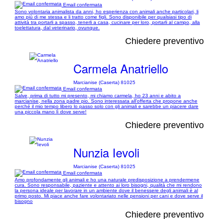
Email confermata
Sono volontaria animalista da anni, ho esperienza con animali anche particolari, li
amo più di me stessa e li tratto come figli. Sono disponibile per qualsiasi tipo di
attività tra portarli a spasso, tenerli a casa, cucinare per loro, portarli al campo, alla
toelettatura, dal veterinario, ovunque.
Chiedere preventivo
Carmela Anatriello
Marcianise (Caserta) 81025
Email confermata
Salve, prima di tutto mi presento, mi chiamo carmela, ho 23 anni e abito a
marcianise, nella zona padre pio. Sono interessata all'offerta che propone anche
perché il mio tempo libero lo passo solo con gli animali e sarebbe un piacere dare
una piccola mano lì dove serve!
Chiedere preventivo
Nunzia Ievoli
Marcianise (Caserta) 81025
Email confermata
Amo profondamente gli animali e ho una naturale predisposizione a prendermene
cura. Sono responsabile, paziente e attento ai loro bisogni, qualità che mi rendono
la persona ideale per lavorare in un ambiente dove il benessere degli animali è al
primo posto. Mi piace anche fare volontariato nelle pensioni per cani e dove serve il
bisogno
Chiedere preventivo