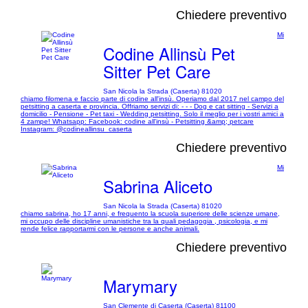
Chiedere preventivo
Mi
Codine Allinsù Pet
Sitter Pet Care
San Nicola la Strada (Caserta) 81020
chiamo filomena e faccio parte di codine all'insù. Operiamo dal 2017 nel campo del
petsitting a caserta e provincia. Offriamo servizi di: - - - Dog e cat sitting - Servizi a
domicilio - Pensione - Pet taxi - Wedding petsitting. Solo il meglio per i vostri amici a
4 zampe! Whatsapp: Facebook: codine all'insù - Petsitting &amp; petcare
Instagram: @codineallinsu_caserta
Chiedere preventivo
Mi
Sabrina Aliceto
San Nicola la Strada (Caserta) 81020
chiamo sabrina, ho 17 anni, e frequento la scuola superiore delle scienze umane,
mi occupo delle discipline umanistiche tra la quali pedagogia , psicologia, e mi
rende felice rapportarmi con le persone e anche animali.
Chiedere preventivo
Marymary
San Clemente di Caserta (Caserta) 81100