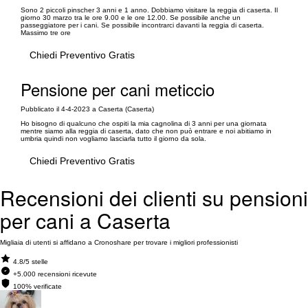
Sono 2 piccoli pinscher 3 anni e 1 anno. Dobbiamo visitare la reggia di caserta. Il
giorno 30 marzo tra le ore 9.00 e le ore 12.00. Se possibile anche un
passeggiatore per i cani. Se possibile incontrarci davanti la reggia di caserta.
Massimo tre ore
Chiedi Preventivo Gratis
Pensione per cani meticcio
Pubblicato il 4-4-2023 a Caserta (Caserta)
Ho bisogno di qualcuno che ospiti la mia cagnolina di 3 anni per una giornata
mentre siamo alla reggia di caserta, dato che non può entrare e noi abitiamo in
umbria quindi non vogliamo lasciarla tutto il giorno da sola.
Chiedi Preventivo Gratis
Recensioni dei clienti su pensioni
per cani a Caserta
Migliaia di utenti si affidano a Cronoshare per trovare i migliori professionisti
4.8/5 stelle
+5.000 recensioni ricevute
100% verificate