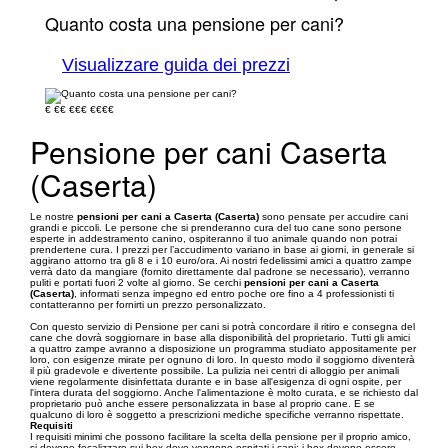
Quanto costa una pensione per cani?
Visualizzare guida dei prezzi
€
€€
€€€
€€€€
Pensione per cani Caserta
(Caserta)
Le nostre
pensioni per cani a Caserta (Caserta)
sono pensate per accudire cani
grandi e piccoli. Le persone che si prenderanno cura del tuo cane sono persone
esperte in addestramento canino, ospiteranno il tuo animale quando non potrai
prendertene cura. I prezzi per l’accudimento variano in base ai giorni, in generale si
aggirano attorno tra gli 8 e i 10 euro/ora. Ai nostri fedelissimi amici a quattro zampe
verrà dato da mangiare (fornito direttamente dal padrone se necessario), verranno
puliti e portati fuori 2 volte al giorno. Se cerchi
pensioni per cani a Caserta
(Caserta)
, informati senza impegno ed entro poche ore fino a 4 professionisti ti
contatteranno per fornirti un prezzo personalizzato.
Con questo servizio di Pensione per cani si potrà concordare il ritiro e consegna del
cane che dovrà soggiornare in base alla disponibilità del proprietario. Tutti gli amici
a quattro zampe avranno a disposizione un programma studiato appositamente per
loro, con esigenze mirate per ognuno di loro. In questo modo il soggiorno diventerà
il più gradevole e divertente possibile. La pulizia nei centri di alloggio per animali
viene regolarmente disinfettata durante e in base all'esigenza di ogni ospite, per
l'intera durata del soggiorno. Anche l'alimentazione è molto curata, e se richiesto dal
proprietario può anche essere personalizzata in base al proprio cane. E se
qualcuno di loro è soggetto a prescrizioni mediche specifiche verranno rispettate.
Requisiti
I requisiti minimi che possono facilitare la scelta della pensione per il proprio amico,
si devono focalizzare sui box dove vengono ospitati i cani: i box devono essere