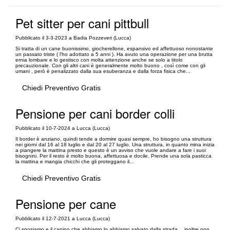
Pet sitter per cani pittbull
Pubblicato il 3-3-2023 a Badia Pozzeveri (Lucca)
Si tratta di un cane buonissimo, giocherellone, espansivo ed affettuoso nonostante
un passato triste ( l'ho adottato a 5 anni ). Ha avuto una operazione per una brutta
ernia lombare e lo gestisco con molta attenzione anche se solo a titolo
precauzionale. Con gli altri cani è generalmente molto buono , così come con gli
umani , però è penalizzato dalla sua esuberanza e dalla forza fisica che...
Chiedi Preventivo Gratis
Pensione per cani border colli
Pubblicato il 10-7-2024 a Lucca (Lucca)
Il border è anziano, quindi tende a dormire quasi sempre, ho bisogno una struttura
nei giorni dal 16 al 18 luglio e dal 20 al 27 luglio. Una struttura, in quanto mina inizia
a piangere la mattina presto e questo è un avviso che vuole andare a fare i suoi
bisognini. Per il resto è molto buona, affettuosa e docile. Prende una sola pasticca
la mattina e mangia chicchi che gli proteggano il...
Chiedi Preventivo Gratis
Pensione per cane
Pubblicato il 12-7-2021 a Lucca (Lucca)
Ci sposiamo e il canino che abbiamo lo abbiamo salvato dalla strada… inoltre non