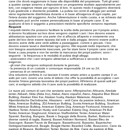
cane che dovrà soggiornare in base alla disponibilità del proprietario. Tutti gli amici
a quattro zampe avranno a disposizione un programma studiato appositamente per
loro, con esigenze mirate per ognuno di loro. In questo modo il soggiorno diventerà
il più gradevole e divertente possibile. La pulizia nei centri di alloggio per animali
viene regolarmente disinfettata durante e in base all'esigenza di ogni ospite, per
l'intera durata del soggiorno. Anche l'alimentazione è molto curata, e se richiesto dal
proprietario può anche essere personalizzata in base al proprio cane. E se
qualcuno di loro è soggetto a prescrizioni mediche specifiche verranno rispettate.
Requisiti
I requisiti minimi che possono facilitare la scelta della pensione per il proprio amico,
si devono focalizzare sui box dove vengono ospitati i cani: i box devono essere
abbastanza spaziosi con una parte che si affaccia all'aperto e ovviamente una
parte del box deve essere riparata dal sole e dalla pioggia; devono essere puliti e
devono avere delle aree verdi adibite a passeggiare, correre e giocare. I box
devono essere lavati e disinfettati ogni giorno. Altri requisiti molto importanti, che
non bisogna assolutamente trascurare, per far stare bene il proprio cane come se
fosse a casa propria e non far sentire la mancanza dei propri padroni, sono i
seguenti: - la frequenza e le modalità di pulizia degli alloggi;
- assicuratevi che i cani vengano alimentati a sufficienza e secondo le loro
esigenze;
- gli orari che vengono sottoposti durante la giornata;
- la presenza di un custode o comunque responsabile 24 ore su 24;
- presenza di un veterinario.
Una soluzione perfetta in cui lasciare il nostro amato amico a quattro zampe è un
asilo per cani, ovvero una sorta di istituto che offre la possibilità di accogliere i cani
durante l'intera giornata lavorativa dei propri padroni. All'interno di questi asili per
cani, si svolgono attività che il cane avrà la possibilità di realizzare.
Le razze più comuni di cani che serviamo sono: Affenpinscher, Africanis, Airedale
terrier, Akbash, Akita (Akita Inu), Alabai, Alano español, Alano, Alapaha Blue Blood
Bulldog, Alaskan Klee Kai, Alaskan husky, Alaskan Malamute, Alopekis,
Alpenländische Dachsbracke, Alsaziano - vedi Cane da pastore tedesco, American
Akita, American Bulldog, JDJ American Bulldog, Scotts American Bulldog, Southern
White American Bulldog, American Eskimo Dog, American Foxhound, American
Hairless Terrier, American Husky vedi Canadian Eskimo Dog, American Pit Bull
Terrier, American Staghound, American Staffordshire Terrier, American Water
Spaniel, Bandog, Bangara, Barak o Segugio della Bosnia, Barbet, Barbone in
diverse varietà di taglia, Basenji, Basset Artésien Normand, Basset Bleu de
Gascogne, Basset Fauve de Bretagne, Bassethound, Bassotto, Bayerischer
Gebirgsschweisshund, Beagle, Beagle-Harrier, Bearded Collie, Beauceron, Cane da
pastore di Beauce, Bedlington Terrier, Berger de Brie, Cane da pastore di Brie,