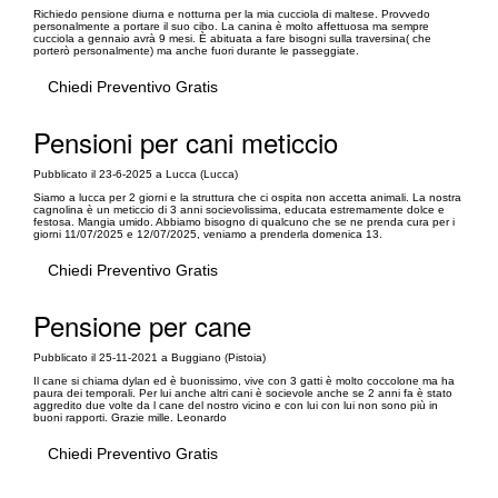
Richiedo pensione diurna e notturna per la mia cucciola di maltese. Provvedo
personalmente a portare il suo cibo. La canina è molto affettuosa ma sempre
cucciola a gennaio avrà 9 mesi. È abituata a fare bisogni sulla traversina( che
porterò personalmente) ma anche fuori durante le passeggiate.
Chiedi Preventivo Gratis
Pensioni per cani meticcio
Pubblicato il 23-6-2025 a Lucca (Lucca)
Siamo a lucca per 2 giorni e la struttura che ci ospita non accetta animali. La nostra
cagnolina è un meticcio di 3 anni socievolissima, educata estremamente dolce e
festosa. Mangia umido. Abbiamo bisogno di qualcuno che se ne prenda cura per i
giorni 11/07/2025 e 12/07/2025, veniamo a prenderla domenica 13.
Chiedi Preventivo Gratis
Pensione per cane
Pubblicato il 25-11-2021 a Buggiano (Pistoia)
Il cane si chiama dylan ed è buonissimo, vive con 3 gatti è molto coccolone ma ha
paura dei temporali. Per lui anche altri cani è socievole anche se 2 anni fa è stato
aggredito due volte da l cane del nostro vicino e con lui con lui non sono più in
buoni rapporti. Grazie mille. Leonardo
Chiedi Preventivo Gratis