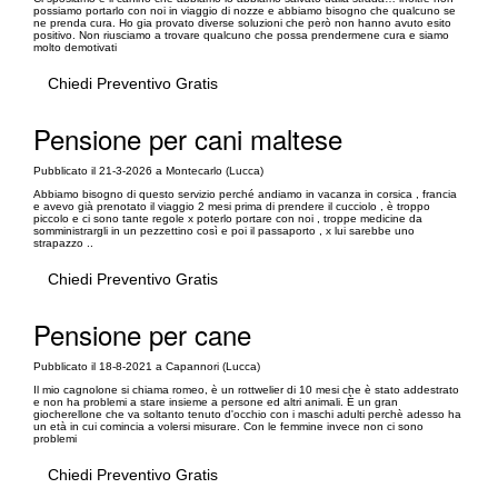
possiamo portarlo con noi in viaggio di nozze e abbiamo bisogno che qualcuno se
ne prenda cura. Ho gia provato diverse soluzioni che però non hanno avuto esito
positivo. Non riusciamo a trovare qualcuno che possa prendermene cura e siamo
molto demotivati
Chiedi Preventivo Gratis
Pensione per cani maltese
Pubblicato il 21-3-2026 a Montecarlo (Lucca)
Abbiamo bisogno di questo servizio perché andiamo in vacanza in corsica , francia
e avevo già prenotato il viaggio 2 mesi prima di prendere il cucciolo , è troppo
piccolo e ci sono tante regole x poterlo portare con noi , troppe medicine da
somministrargli in un pezzettino così e poi il passaporto , x lui sarebbe uno
strapazzo ..
Chiedi Preventivo Gratis
Pensione per cane
Pubblicato il 18-8-2021 a Capannori (Lucca)
Il mio cagnolone si chiama romeo, è un rottwelier di 10 mesi che è stato addestrato
e non ha problemi a stare insieme a persone ed altri animali. È un gran
giocherellone che va soltanto tenuto d'occhio con i maschi adulti perchè adesso ha
un età in cui comincia a volersi misurare. Con le femmine invece non ci sono
problemi
Chiedi Preventivo Gratis