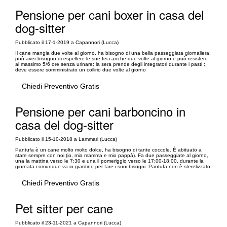
Pensione per cani boxer in casa del
dog-sitter
Pubblicato il 17-1-2019 a Capannori (Lucca)
Il cane mangia due volte al giorno, ha bisogno di una bella passeggiata giornaliera;
può aver bisogno di espellere le sue feci anche due volte al giorno e può resistere
al massimo 5/6 ore senza urinare; la sera prende degli integratori durante i pasti ;
deve essere somministrato un collirio due volte al giorno
Chiedi Preventivo Gratis
Pensione per cani barboncino in
casa del dog-sitter
Pubblicato il 15-10-2018 a Lammari (Lucca)
Pantufa è un cane molto molto dolce, ha bisogno di tante coccole. È abituato a
stare sempre con noi (io, mia mamma e mio pappà). Fa due passeggiate al giorno,
una la mattina verso le 7:30 e una il pomeriggio verso le 17:00-18:00, durante la
giornata comunque va in giardino per fare i suoi bisogni. Pantufa non è sterelizzato.
Chiedi Preventivo Gratis
Pet sitter per cane
Pubblicato il 23-11-2021 a Capannori (Lucca)