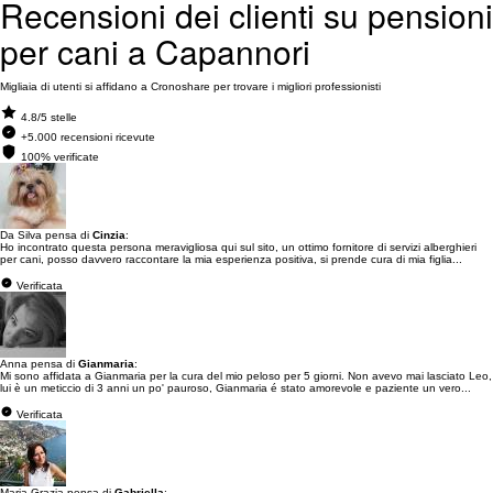
Recensioni dei clienti su pensioni
per cani a Capannori
Migliaia di utenti si affidano a Cronoshare per trovare i migliori professionisti
4.8/5 stelle
+5.000 recensioni ricevute
100% verificate
Da Silva pensa di
Cinzia
:
Ho incontrato questa persona meravigliosa qui sul sito, un ottimo fornitore di servizi alberghieri
per cani, posso davvero raccontare la mia esperienza positiva, si prende cura di mia figlia...
Verificata
Anna pensa di
Gianmaria
:
Mi sono affidata a Gianmaria per la cura del mio peloso per 5 giorni. Non avevo mai lasciato Leo,
lui è un meticcio di 3 anni un po' pauroso, Gianmaria é stato amorevole e paziente un vero...
Verificata
Maria Grazia pensa di
Gabriella
: