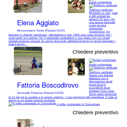
Email confermata
1/6
Telefono verificato
Mi dedico a cani, gatti
e altri animali da
Elena Aggiato
almeno 25 anni. Ho
una laurea triennale
come tecnica
veterinaria
Monsummano Terme (Pistoia) 51015
(zootecnica), ho
lavorato in cliniche veterinarie, allevamenti e zoo. Offro una casa vacanze per i
vostri amici a 4 zampe. Ho 3 pastorelle australiane e una gatta con cui i vostri
animali possono giocare se vanno d'accordo altrimenti li tengo in recinti separati. I
gatti li tengo...
Chiedere preventivo
Email confermata
1/7
Telefono verificato
Siamo una fattoria
didattica con a
Fattoria Boscodirovo
disposizione degli
spazi sicuri e
accoglienti dove
ospitare il tuo cane.
Serravalle Pistoiese (Pistoia) 51030
Sono spazi personali
di 12 mq tra la casetta e lo spazio esterno. I cani vengono fatti sgambare 3 volte al
giorno in un ampio terreno recintato
4 volte contrattato in Cronoshare
Chiedere preventivo