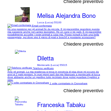
Chiedere preventivo
Melisa Alejandra Bono
Lucca (Lucca) 55100
Email confermata
Ho una passione per gli animali fin da piccola. E mi piacerebbe spandere questa
mia passione anche nel campo lavorativo. Ho un cane e tre gatti. E mi piacerebbe
possibilmente accudire i vostri animali a casa mia. Posso portarli a fare una bella
passeggiata, qui dove vivo è pieno di prati e boschi! e possiamo scorazzare!!
Chiedere preventivo
Diletta
Montecarlo (Lucca) 55015
Telefono verificato
Amo gli animali. La mia residenza si trova in provincia di pisa dove mi occupo da
anni di 2 gatti persiani. In quei giorni sarò dal mio fidanzato a montecarlo di lucca
dove abbiamo anche un giardino tutto recintato dove potrei guardare il gattino a
vista.
1 volte contrattato in Cronoshare
Chiedere preventivo
Franceska Tabaku