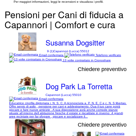
Per maggiori informazioni, leggi le recensioni e visualizza i profili.
Pensioni per Cani di fiducia a
Capannori | Comfort e cura
Susanna Dogsitter
9 (1)
Capannori (Lucca) 55012
Email confermata
Telefono verificato
13 volte contrattato in Cronoshare
Chiedere preventivo
Dog Park La Torretta
Capannori (Lucca) 55010
Email confermata
Educatrice cinofila diplomata i. N. S. C. A riconosciuta a. P. N. E. C e c. N. S libertas.
Offro servio di asilo , pensione per cani e addestramento. Qua il tuo cane potrà
giocare e fare nuove amicizie . A sua disposizione avrà anche comode stanze
situate all interno dell abitazione fresche d estate e riscaldate in inverno .4 grandi
aree recintate per far sfogare , giocare e socializzare il...
Chiedere preventivo