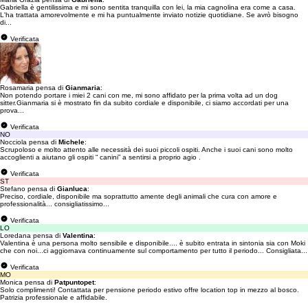
Gabriella è gentilissima e mi sono sentita tranquilla con lei, la mia cagnolina era come a casa.
L'ha trattata amorevolmente e mi ha puntualmente inviato notizie quotidiane. Se avrò bisogno
di...
Verificata
Rosamaria pensa di
Gianmaria
:
Non potendo portare i miei 2 cani con me, mi sono affidato per la prima volta ad un dog
sitter.Gianmaria si è mostrato fin da subito cordiale e disponibile, ci siamo accordati per una
prova...
Verificata
NO
Nocciola pensa di
Michele
:
Scrupoloso e molto attento alle necessità dei suoi piccoli ospiti. Anche i suoi cani sono molto
accoglienti a aiutano gli ospiti “ canini” a sentirsi a proprio agio .
Verificata
ST
Stefano pensa di
Gianluca
:
Preciso, cordiale, disponibile ma soprattutto amente degli animali che cura con amore e
professionalità... consigliatissimo...
Verificata
LO
Loredana pensa di
Valentina
:
Valentina è una persona molto sensibile e disponibile.... è subito entrata in sintonia sia con Moki
che con noi...ci aggiornava continuamente sul comportamento per tutto il periodo... Consigliata...
Verificata
MO
Monica pensa di
Patpuntopet
:
Solo complimenti! Contattata per pensione periodo estivo offre location top in mezzo al bosco.
Patrizia professionale e affidabile.