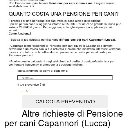
Con Cronoshare, puoi trovare
Pensione per cani vicino a me
. I migliori servizi
locali della tua città.
QUANTO COSTA UNA PENSIONE PER CANI?
Il prezzo per una pensione per cani varia in base al tipo di soggiorno
I prezzi per un cane si aggirano intorno ai 15-20€. Per un cane grande la tariffa può
salire a 20-26€ al giorno. Per soggiorni più lunghi si possono applicare piccoli
sconti.
Come funziona?
- Spiega la tua richiesta per il servizio di
Pensione per cani Capannori (Lucca)
.
- Centinaia di professionisti di Pensione per cani situati in Capannori e dintorni
riceveranno un avviso con la tua richiesta e coloro che mostrano interesse verranno
messi in contatto con te, offrendoti un preventivo e tariffe personalizzate per
Pensione per cani.
- Puoi vedere le valutazioni degli altri clienti e il profilo di ogni professionista per
confrontare i preventivi e prendere la decisione migliore.
Indica il numero di giorni di soggiorno:
Il tuo preventivo è di:
– €
Altre richieste di Pensione
per cani Capannori (Lucca)