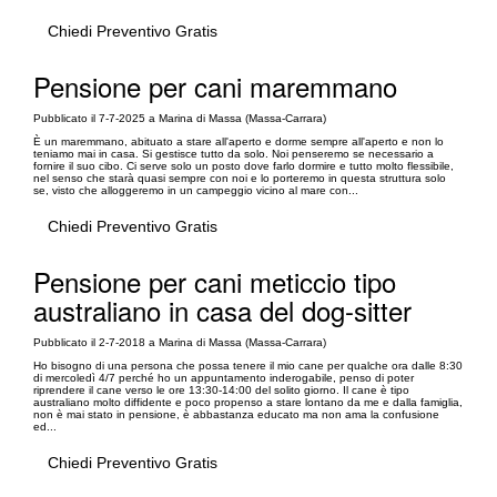
Chiedi Preventivo Gratis
Pensione per cani maremmano
Pubblicato il 7-7-2025 a Marina di Massa (Massa-Carrara)
È un maremmano, abituato a stare all'aperto e dorme sempre all'aperto e non lo
teniamo mai in casa. Si gestisce tutto da solo. Noi penseremo se necessario a
fornire il suo cibo. Ci serve solo un posto dove farlo dormire e tutto molto flessibile,
nel senso che starà quasi sempre con noi e lo porteremo in questa struttura solo
se, visto che alloggeremo in un campeggio vicino al mare con...
Chiedi Preventivo Gratis
Pensione per cani meticcio tipo
australiano in casa del dog-sitter
Pubblicato il 2-7-2018 a Marina di Massa (Massa-Carrara)
Ho bisogno di una persona che possa tenere il mio cane per qualche ora dalle 8:30
di mercoledì 4/7 perché ho un appuntamento inderogabile, penso di poter
riprendere il cane verso le ore 13:30-14:00 del solito giorno. Il cane è tipo
australiano molto diffidente e poco propenso a stare lontano da me e dalla famiglia,
non è mai stato in pensione, è abbastanza educato ma non ama la confusione
ed...
Chiedi Preventivo Gratis