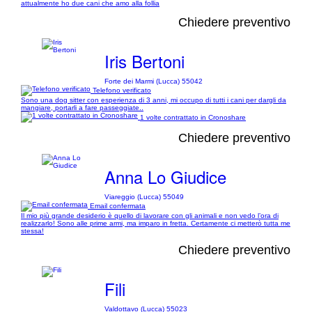
attualmente ho due cani che amo alla follia
Chiedere preventivo
Iris Bertoni
Forte dei Marmi (Lucca) 55042
Telefono verificato
Sono una dog sitter con esperienza di 3 anni, mi occupo di tutti i cani per dargli da
mangiare, portarli a fare passeggiate..
1 volte contrattato in Cronoshare
Chiedere preventivo
Anna Lo Giudice
Viareggio (Lucca) 55049
Email confermata
Il mio più grande desiderio è quello di lavorare con gli animali e non vedo l’ora di
realizzarlo! Sono alle prime armi, ma imparo in fretta. Certamente ci metterò tutta me
stessa!
Chiedere preventivo
Fili
Valdottavo (Lucca) 55023