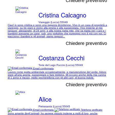
Chiedere preventivo
Cristina Calcagno
Viareggio (Lucca) 55049
Ciao! io sono cristina e sono una ragazza diciottenne. Vivo in un casa di proprietà a
viareggio, su tre piani e vicino alla pineta e alla passeggiata. Vivo insieme al mio
ragazzo, alessandro, di 24 anni, e alla nostra gatta milù, che va matta per i cani e i
bambini! avevamo un cane, rudi, uno yorkshire che purtroppo non è più con noi. Ci
piacciono i bambini e gli animali, siamo ragazzi...
Chiedere preventivo
Costanza Cecchi
Torre del Lago Puccini (Lucca) 55049
Email confermata
Lavoro come guida ambientale occasionalmente, e manutenzione del verde. Adoro
stare all'aria aperta, passeggiare e fare trekking. Mi occupo anche della mia canina
di 1 anno e mezzo, molto giocherellona con gli altri cani, di buona indole.
Chiedere preventivo
Alice
Pietrasanta (Lucca) 55045
Email confermata
Telefono verificato
Sono amante degli animali, ho sempre vissuto insieme a molti di loro, anche