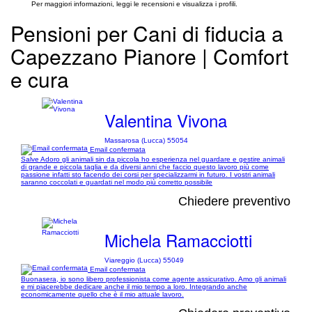
Per maggiori informazioni, leggi le recensioni e visualizza i profili.
Pensioni per Cani di fiducia a
Capezzano Pianore | Comfort
e cura
Valentina Vivona
Massarosa (Lucca) 55054
Email confermata
Salve Adoro gli animali sin da piccola ho esperienza nel guardare e gestire animali
di grande e piccola taglia e da diversi anni che faccio questo lavoro più come
passione infatti sto facendo dei corsi per specializzarmi in futuro. I vostri animali
saranno coccolati e guardati nel modo più corretto possibile
Chiedere preventivo
Michela Ramacciotti
Viareggio (Lucca) 55049
Email confermata
Buonasera, io sono libero professionista come agente assicurativo. Amo gli animali
e mi piacerebbe dedicare anche il mio tempo a loro. Integrando anche
economicamente quello che è il mio attuale lavoro.