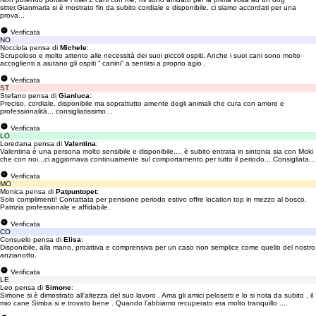
sitter.Gianmaria si è mostrato fin da subito cordiale e disponibile, ci siamo accordati per una
prova...
Verificata
NO
Nocciola pensa di
Michele
:
Scrupoloso e molto attento alle necessità dei suoi piccoli ospiti. Anche i suoi cani sono molto
accoglienti a aiutano gli ospiti “ canini” a sentirsi a proprio agio .
Verificata
ST
Stefano pensa di
Gianluca
:
Preciso, cordiale, disponibile ma soprattutto amente degli animali che cura con amore e
professionalità... consigliatissimo...
Verificata
LO
Loredana pensa di
Valentina
:
Valentina è una persona molto sensibile e disponibile.... è subito entrata in sintonia sia con Moki
che con noi...ci aggiornava continuamente sul comportamento per tutto il periodo... Consigliata...
Verificata
MO
Monica pensa di
Patpuntopet
:
Solo complimenti! Contattata per pensione periodo estivo offre location top in mezzo al bosco.
Patrizia professionale e affidabile.
Verificata
CO
Consuelo pensa di
Elisa
:
Disponibile, alla mano, proattiva e comprensiva per un caso non semplice come quello del nostro
anzianotto.
Verificata
LE
Leo pensa di
Simone
:
Simone si è dimostrato all'altezza del suo lavoro . Ama gli amici pelosetti e lo si nota da subito , il
mio cane Simba si e trovato bene . Quando l'abbiamo recuperato era molto tranquillo ....