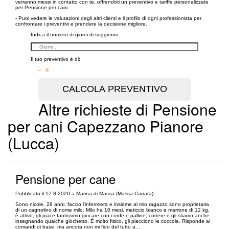
verranno messi in contatto con te, offrendoti un preventivo e tariffe personalizzate
per Pensione per cani.
- Puoi vedere le valutazioni degli altri clienti e il profilo di ogni professionista per
confrontare i preventivi e prendere la decisione migliore.
Indica il numero di giorni di soggiorno:
Il tuo preventivo è di:
– €
Altre richieste di Pensione
per cani Capezzano Pianore
(Lucca)
Pensione per cane
Pubblicato il 17-8-2020 a Marina di Massa (Massa-Carrara)
Sono nicole, 28 anni, faccio l'infermiera e insieme al mio ragazzo sono proprietaria
di un cagnolino di nome milo. Milo ha 10 mesi, meticcio bianco e marrone di 12 kg,
è attivo, gli piace tantissimo giocare con corde e palline, correre e gli stiamo anche
insegnando qualche giochetto. È molto fisico, gli piacciono le coccole. Risponde ai
comandi di base, ma ancora non mi fido del tutto a...