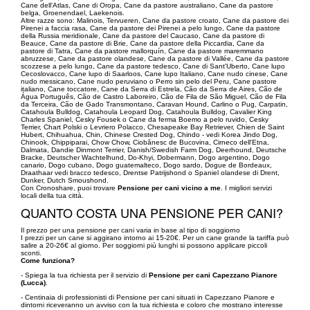
Cane dell'Atlas, Cane di Oropa, Cane da pastore australiano, Cane da pastore
belga, Groenendael, Laekenois.
Altre razze sono: Malinois, Tervueren, Cane da pastore croato, Cane da pastore dei
Pirenei a faccia rasa, Cane da pastore dei Pirenei a pelo lungo, Cane da pastore
della Russia meridionale, Cane da pastore del Caucaso, Cane da pastore di
Beauce, Cane da pastore di Brie, Cane da pastore della Piccardia, Cane da
pastore di Tatra, Cane da pastore mallorquín, Cane da pastore maremmano
abruzzese, Cane da pastore olandese, Cane da pastore di Vallée, Cane da pastore
scozzese a pelo lungo, Cane da pastore tedesco, Cane di Sant'Uberto, Cane lupo
Cecoslovacco, Cane lupo di Saarloos, Cane lupo Italiano, Cane nudo cinese, Cane
nudo messicano, Cane nudo peruviano o Perro sin pelo del Peru, Cane pastore
italiano, Cane toccatore, Cane da Serra di Estrela, Cão da Serra de Aires, Cão de
Água Português, Cão de Castro Laboreiro, Cão de Fila de São Miguel, Cão de Fila
da Terceira, Cão de Gado Transmontano, Caravan Hound, Carlino o Pug, Carpatin,
Catahoula Bulldog, Catahoula Leopard Dog, Catahoula Bulldog, Cavalier King
Charles Spaniel, Cesky Fousek o Cane da ferma Boemo a pelo ruvido, Cesky
Terrier, Chart Polski o Levriero Polacco, Chesapeake Bay Retriever, Chien de Saint
Hubert, Chihuahua, Chin, Chinese Crested Dog, Chindo - vedi Korea Jindo Dog,
Chinook, Chippiparai, Chow Chow, Ciobănesc de Bucovina, Cirneco dell'Etna,
Dalmata, Dandie Dinmont Terrier, Danish/Swedish Farm Dog, Deerhound, Deutsche
Bracke, Deutscher Wachtelhund, Do-Khyi, Dobermann, Dogo argentino, Dogo
canario, Dogo cubano, Dogo guatemalteco, Dogo sardo, Dogue de Bordeaux,
Draathaar vedi bracco tedesco, Drentse Patrijshond o Spaniel olandese di Drent,
Dunker, Dutch Smoushond.
Con Cronoshare, puoi trovare
Pensione per cani vicino a me
. I migliori servizi
locali della tua città.
QUANTO COSTA UNA PENSIONE PER CANI?
Il prezzo per una pensione per cani varia in base al tipo di soggiorno
I prezzi per un cane si aggirano intorno ai 15-20€. Per un cane grande la tariffa può
salire a 20-26€ al giorno. Per soggiorni più lunghi si possono applicare piccoli
sconti.
Come funziona?
- Spiega la tua richiesta per il servizio di
Pensione per cani Capezzano Pianore
(Lucca)
.
- Centinaia di professionisti di Pensione per cani situati in Capezzano Pianore e
dintorni riceveranno un avviso con la tua richiesta e coloro che mostrano interesse