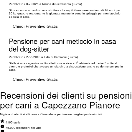
Pubblicato il 8-7-2025 a Marina di Pietrasanta (Lucca)
Sto cercando un asilo o una struttura che ospiti il mio cane anziano di 16 anni per
10 kg qualche ora durante la giornata mentre io sono in spiaggia per non lasciarlo
da sola in casa
Chiedi Preventivo Gratis
Pensione per cani meticcio in casa
del dog-sitter
Pubblicato il 27-6-2018 a Lido di Camaiore (Lucca)
Stella è una cagnolina molto affettuosa e vivace. È abituata ad uscire 3 volte al
giorno e preferirei che avesse un giardino a disposizione anche se dorme sempre in
casa.
Chiedi Preventivo Gratis
Recensioni dei clienti su pensioni
per cani a Capezzano Pianore
Migliaia di utenti si affidano a Cronoshare per trovare i migliori professionisti
4.8/5 stelle
+5.000 recensioni ricevute