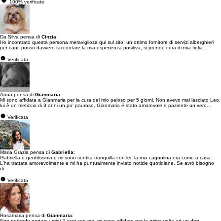
100% verificate
Da Silva pensa di
Cinzia
:
Ho incontrato questa persona meravigliosa qui sul sito, un ottimo fornitore di servizi alberghieri
per cani, posso davvero raccontare la mia esperienza positiva, si prende cura di mia figlia...
Verificata
Anna pensa di
Gianmaria
:
Mi sono affidata a Gianmaria per la cura del mio peloso per 5 giorni. Non avevo mai lasciato Leo,
lui è un meticcio di 3 anni un po' pauroso, Gianmaria é stato amorevole e paziente un vero...
Verificata
Maria Grazia pensa di
Gabriella
:
Gabriella è gentilissima e mi sono sentita tranquilla con lei, la mia cagnolina era come a casa.
L'ha trattata amorevolmente e mi ha puntualmente inviato notizie quotidiane. Se avrò bisogno
di...
Verificata
Rosamaria pensa di
Gianmaria
:
Non potendo portare i miei 2 cani con me, mi sono affidato per la prima volta ad un dog