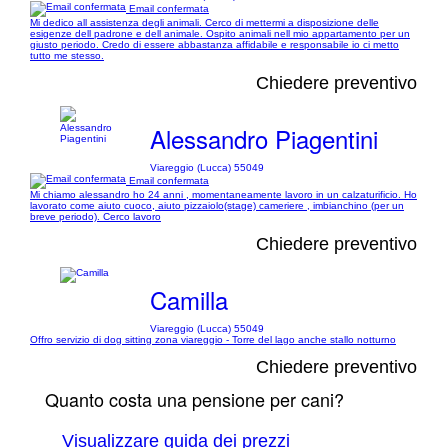
Email confermata
Mi dedico all assistenza degli animali. Cerco di mettermi a disposizione delle
esigenze dell padrone e dell animale. Ospito animali nell mio appartamento per un
giusto periodo. Credo di essere abbastanza affidabile e responsabile io ci metto
tutto me stesso.
Chiedere preventivo
Alessandro Piagentini
Viareggio (Lucca) 55049
Email confermata
Mi chiamo alessandro ho 24 anni , momentaneamente lavoro in un calzaturificio. Ho
lavorato come aiuto cuoco, aiuto pizzaiolo(stage) cameriere , imbianchino (per un
breve periodo). Cerco lavoro
Chiedere preventivo
Camilla
Viareggio (Lucca) 55049
Offro servizio di dog sitting zona viareggio - Torre del lago anche stallo notturno
Chiedere preventivo
Quanto costa una pensione per cani?
Visualizzare guida dei prezzi