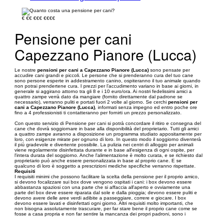
€
€€
€€€
€€€€
Pensione per cani
Capezzano Pianore (Lucca)
Le nostre
pensioni per cani a Capezzano Pianore (Lucca)
sono pensate per
accudire cani grandi e piccoli. Le persone che si prenderanno cura del tuo cane
sono persone esperte in addestramento canino, ospiteranno il tuo animale quando
non potrai prendertene cura. I prezzi per l’accudimento variano in base ai giorni, in
generale si aggirano attorno tra gli 8 e i 10 euro/ora. Ai nostri fedelissimi amici a
quattro zampe verrà dato da mangiare (fornito direttamente dal padrone se
necessario), verranno puliti e portati fuori 2 volte al giorno. Se cerchi
pensioni per
cani a Capezzano Pianore (Lucca)
, informati senza impegno ed entro poche ore
fino a 4 professionisti ti contatteranno per fornirti un prezzo personalizzato.
Con questo servizio di Pensione per cani si potrà concordare il ritiro e consegna del
cane che dovrà soggiornare in base alla disponibilità del proprietario. Tutti gli amici
a quattro zampe avranno a disposizione un programma studiato appositamente per
loro, con esigenze mirate per ognuno di loro. In questo modo il soggiorno diventerà
il più gradevole e divertente possibile. La pulizia nei centri di alloggio per animali
viene regolarmente disinfettata durante e in base all'esigenza di ogni ospite, per
l'intera durata del soggiorno. Anche l'alimentazione è molto curata, e se richiesto dal
proprietario può anche essere personalizzata in base al proprio cane. E se
qualcuno di loro è soggetto a prescrizioni mediche specifiche verranno rispettate.
Requisiti
I requisiti minimi che possono facilitare la scelta della pensione per il proprio amico,
si devono focalizzare sui box dove vengono ospitati i cani: i box devono essere
abbastanza spaziosi con una parte che si affaccia all'aperto e ovviamente una
parte del box deve essere riparata dal sole e dalla pioggia; devono essere puliti e
devono avere delle aree verdi adibite a passeggiare, correre e giocare. I box
devono essere lavati e disinfettati ogni giorno. Altri requisiti molto importanti, che
non bisogna assolutamente trascurare, per far stare bene il proprio cane come se
fosse a casa propria e non far sentire la mancanza dei propri padroni, sono i