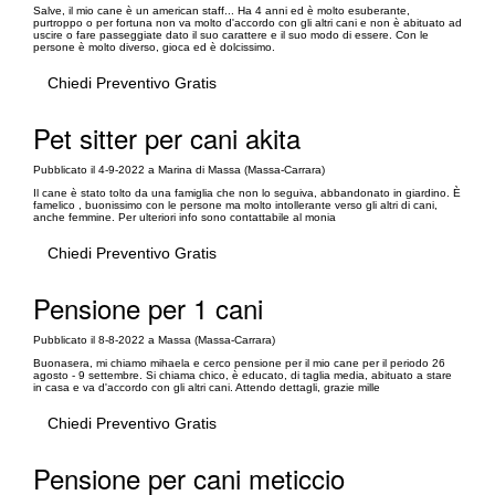
Salve, il mio cane è un american staff... Ha 4 anni ed è molto esuberante,
purtroppo o per fortuna non va molto d'accordo con gli altri cani e non è abituato ad
uscire o fare passeggiate dato il suo carattere e il suo modo di essere. Con le
persone è molto diverso, gioca ed è dolcissimo.
Chiedi Preventivo Gratis
Pet sitter per cani akita
Pubblicato il 4-9-2022 a Marina di Massa (Massa-Carrara)
Il cane è stato tolto da una famiglia che non lo seguiva, abbandonato in giardino. È
famelico , buonissimo con le persone ma molto intollerante verso gli altri di cani,
anche femmine. Per ulteriori info sono contattabile al monia
Chiedi Preventivo Gratis
Pensione per 1 cani
Pubblicato il 8-8-2022 a Massa (Massa-Carrara)
Buonasera, mi chiamo mihaela e cerco pensione per il mio cane per il periodo 26
agosto - 9 settembre. Si chiama chico, è educato, di taglia media, abituato a stare
in casa e va d'accordo con gli altri cani. Attendo dettagli, grazie mille
Chiedi Preventivo Gratis
Pensione per cani meticcio