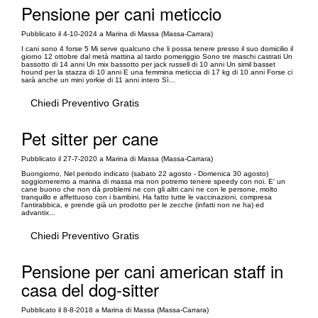
Pensione per cani meticcio
Pubblicato il 4-10-2024 a Marina di Massa (Massa-Carrara)
I cani sono 4 forse 5 Mi serve qualcuno che li possa tenere presso il suo domicilio il
giorno 12 ottobre dal metà mattina al tardo pomeriggio Sono tre maschi castrati Un
bassotto di 14 anni Un mix bassotto per jack russell di 10 anni Un simil basset
hound per la stazza di 10 anni E una femmina meticcia di 17 kg di 10 anni Forse ci
sarà anche un mini yorkie di 11 anni intero Sì...
Chiedi Preventivo Gratis
Pet sitter per cane
Pubblicato il 27-7-2020 a Marina di Massa (Massa-Carrara)
Buongiorno, Nel periodo indicato (sabato 22 agosto - Domenica 30 agosto)
soggiorneremo a marina di massa ma non potremo tenere speedy con noi. E' un
cane buono che non dà problemi ne con gli altri cani ne con le persone, molto
tranquillo e affettuoso con i bambini. Ha fatto tutte le vaccinazioni, compresa
l'antirabbica, e prende già un prodotto per le zecche (infatti non ne ha) ed
advantix...
Chiedi Preventivo Gratis
Pensione per cani american staff in
casa del dog-sitter
Pubblicato il 8-8-2018 a Marina di Massa (Massa-Carrara)