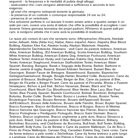
seguenti: - la frequenza e le modalità di pulizia degli alloggi;
- assicuratevi che i cani vengano alimentati a sufficienza e secondo le loro
esigenze;
- gli orari che vengono sottoposti durante la giornata;
- la presenza di un custode o comunque responsabile 24 ore su 24;
- presenza di un veterinario.
Una soluzione perfetta in cui lasciare il nostro amato amico a quattro zampe è un
asilo per cani, ovvero una sorta di istituto che offre la possibilità di accogliere i cani
durante l'intera giornata lavorativa dei propri padroni. All'interno di questi asili per
cani, si svolgono attività che il cane avrà la possibilità di realizzare.
Le razze più comuni di cani che serviamo sono: Affenpinscher, Africanis, Airedale
terrier, Akbash, Akita (Akita Inu), Alabai, Alano español, Alano, Alapaha Blue Blood
Bulldog, Alaskan Klee Kai, Alaskan husky, Alaskan Malamute, Alopekis,
Alpenländische Dachsbracke, Alsaziano - vedi Cane da pastore tedesco, American
Akita, American Bulldog, JDJ American Bulldog, Scotts American Bulldog, Southern
White American Bulldog, American Eskimo Dog, American Foxhound, American
Hairless Terrier, American Husky vedi Canadian Eskimo Dog, American Pit Bull
Terrier, American Staghound, American Staffordshire Terrier, American Water
Spaniel, Bandog, Bangara, Barak o Segugio della Bosnia, Barbet, Barbone in
diverse varietà di taglia, Basenji, Basset Artésien Normand, Basset Bleu de
Gascogne, Basset Fauve de Bretagne, Bassethound, Bassotto, Bayerischer
Gebirgsschweisshund, Beagle, Beagle-Harrier, Bearded Collie, Beauceron, Cane da
pastore di Beauce, Bedlington Terrier, Berger de Brie, Cane da pastore di Brie,
Berger de Picardie o Berger Picard, Cane da pastore di Piccardia, Bhotia o Pastore
himalayano, Bichon à poil frisé, Bichon Havanais, Biewer, Black and Tan
Coonhound, Black Mouth Cur, Bloodhound, Blue Heeler, Blue Lacy, Blue Paul
Terrier, Blue Picardy Spaniel, Bluetick Coonhound, Bobtail, Boerboel, Bolognese,
Bolonka, Border Collie, Border Terrier, Borzoi o Levriero Russo, Boston Terrier,
Bouledogue Francese, Bovaro Bernese, Bovaro dell'Appenzell, Bovaro
dell'Entlebuch, Bovaro delle Ardenne, Bovaro delle Fiandre, Boxer, Boykin Spaniel,
Bracco Auvergne, Bracco del Borbonese, Bracco di Burgos, Bracco di Weimar,
Bracco francese tipo Gascogne, Bracco francese tipo Pirenei, Bracco Italiano,
Bracco Portoghese o Perdigueiro Português, Bracco Saint Germain, Bracco
Tedesco, Bracco ungherese, Bracco ungherese a pelo duro, Bracco Slovacco a
pelo duro, Briard, Cane da pastore di Brie, Briquet Griffon Vendeen, Brittany,
Broholmer, Bucovina, vedi Ciobănesc de Bucovina, Bull Arab, Bull Terrier, Bulldog,
Bullmastiff, Bully Kutta, Ca de Bestiar o Cane da pastore Mallorquin, Ca de Bou o
Perro de Presa Mallorquin, Canaan Dog, Canadian Eskimo Dog, Cane corso, Cane
da ferma tedesco a pelo ruvido o Stichelhaar, Cane da ferma tedesco a pelo lungo
o Langhaar, Cane da Montagna dei Pirenei o Patou, Cane da orso della Carelia,