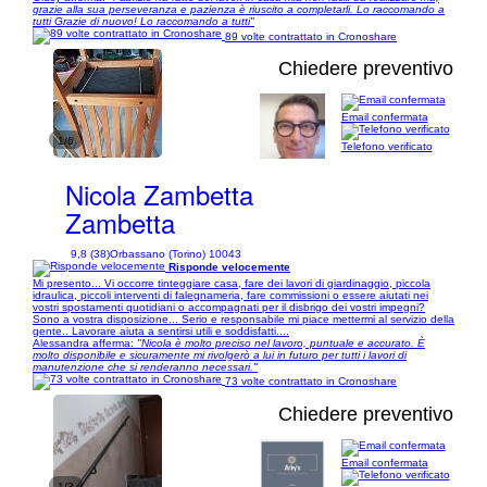
grazie alla sua perseveranza e pazienza è riuscito a completarli. Lo raccomando a
tutti Grazie di nuovo! Lo raccomando a tutti"
89 volte contrattato in Cronoshare
Chiedere preventivo
Email confermata
1/6
Telefono verificato
Nicola Zambetta
Zambetta
9,8 (38)
Orbassano (Torino) 10043
Risponde velocemente
Mi presento... Vi occorre tinteggiare casa, fare dei lavori di giardinaggio, piccola
idraulica, piccoli interventi di falegnameria, fare commissioni o essere aiutati nei
vostri spostamenti quotidiani o accompagnati per il disbrigo dei vostri impegni?
Sono a vostra disposizione... Serio e responsabile mi piace mettermi al servizio della
gente.. Lavorare aiuta a sentirsi utili e soddisfatti....
Alessandra afferma:
"Nicola è molto preciso nel lavoro, puntuale e accurato. È
molto disponibile e sicuramente mi rivolgerò a lui in futuro per tutti i lavori di
manutenzione che si renderanno necessari."
73 volte contrattato in Cronoshare
Chiedere preventivo
Email confermata
1/3