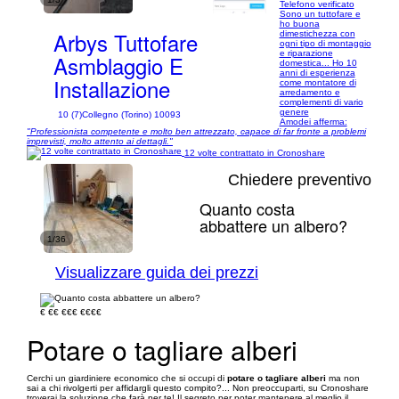
Telefono verificato
Sono un tuttofare e
ho buona
Arbys Tuttofare
dimestichezza con
ogni tipo di montaggio
e riparazione
Asmblaggio E
domestica... Ho 10
anni di esperienza
Installazione
come montatore di
arredamento e
complementi di vario
genere
10 (7)
Collegno (Torino) 10093
Amodei afferma:
"Professionista competente e molto ben attrezzato, capace di far fronte a problemi
imprevisti, molto attento ai dettagli."
12 volte contrattato in Cronoshare
Chiedere preventivo
Quanto costa
abbattere un albero?
1/36
Visualizzare guida dei prezzi
€
€€
€€€
€€€€
Potare o tagliare alberi
Cerchi un giardiniere economico che si occupi di
potare o tagliare alberi
ma non
sai a chi rivolgerti per affidargli questo compito?... Non preoccuparti, su Cronoshare
troverai la soluzione che farà per te! Il segreto per poter mantenere al meglio il