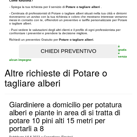
Come funziona?
- Spiega la tua richiesta per il servizio di
Potare o tagliare alberi
.
- Centinaia di professionisti di Potare o tagliare alberi situati nella tua città e dintorni
riceveranno un avviso con la tua richiesta e coloro che mostrano interesse verranno
messi in contatto con te, offrendoti un preventivo e tariffe personalizzate per Potare
o tagliare alberi.
- Puoi vedere le valutazioni degli altri clienti e il profilo di ogni professionista per
confrontare i preventivi e prendere la decisione migliore.
Richiedi un preventivo Gratuito per
Potare o tagliare alberi
.
è
gratis
e
senza
alcun impegno
Altre richieste di Potare o
tagliare alberi
Giardiniere a domicilio per potatura
alberi e piante in area di si tratta di
potare 10 pini alti 15 metri per
portarli a 8
Pubblicato il 6-6-2022 a Conegliano (Treviso)