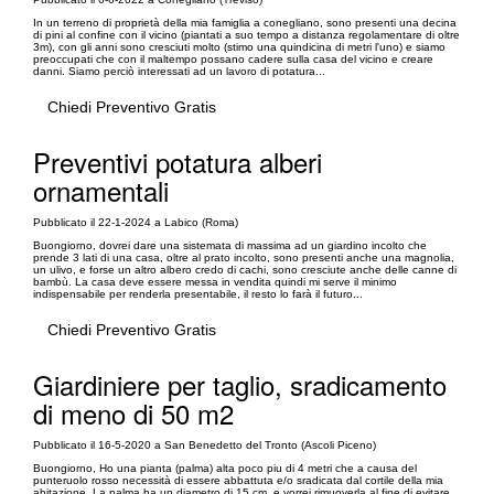
In un terreno di proprietà della mia famiglia a conegliano, sono presenti una decina
di pini al confine con il vicino (piantati a suo tempo a distanza regolamentare di oltre
3m), con gli anni sono cresciuti molto (stimo una quindicina di metri l'uno) e siamo
preoccupati che con il maltempo possano cadere sulla casa del vicino e creare
danni. Siamo perciò interessati ad un lavoro di potatura...
Chiedi Preventivo Gratis
Preventivi potatura alberi
ornamentali
Pubblicato il 22-1-2024 a Labico (Roma)
Buongiorno, dovrei dare una sistemata di massima ad un giardino incolto che
prende 3 lati di una casa, oltre al prato incolto, sono presenti anche una magnolia,
un ulivo, e forse un altro albero credo di cachi, sono cresciute anche delle canne di
bambù. La casa deve essere messa in vendita quindi mi serve il minimo
indispensabile per renderla presentabile, il resto lo farà il futuro...
Chiedi Preventivo Gratis
Giardiniere per taglio, sradicamento
di meno di 50 m2
Pubblicato il 16-5-2020 a San Benedetto del Tronto (Ascoli Piceno)
Buongiorno, Ho una pianta (palma) alta poco piu di 4 metri che a causa del
punteruolo rosso necessità di essere abbattuta e/o sradicata dal cortile della mia
abitazione. La palma ha un diametro di 15 cm, e vorrei rimuoverla al fine di evitare