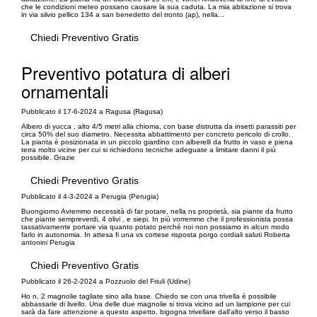
che le condizioni meteo possano causare la sua caduta. La mia abitazione si trova
in via silvio pellico 134 a san benedetto del tronto (ap), nella...
Chiedi Preventivo Gratis
Preventivo potatura di alberi
ornamentali
Pubblicato il 17-6-2024 a Ragusa (Ragusa)
Albero di yucca , alto 4/5 metri alla chioma, con base distrutta da insetti parassiti per
circa 50% del suo diametro. Necessita abbattimento per concreto pericolo di crollo.
La pianta è posizionata in un piccolo giardino con alberelli da frutto in vaso e piena
terra molto vicine per cui si richiedono tecniche adeguate a limitare danni il più
possibile. Grazie
Chiedi Preventivo Gratis
Pubblicato il 4-3-2024 a Perugia (Perugia)
Buongiorno Avremmo necessità di far potare, nella ns proprietà, sia piante da frutto
che piante sempreverdi, 4 olivi , e siepi. In più vorremmo che il professionista possa
tassativamente portare via quanto potato perché noi non possiamo in alcun modo
farlo in autonomia. In attesa fi una vs cortese risposta porgo cordiali saluti Roberta
antonini Perugia
Chiedi Preventivo Gratis
Pubblicato il 26-2-2024 a Pozzuolo del Friuli (Udine)
Ho n. 2 magnolie tagliate sino alla base. Chiedo se con una trivella è possibile
abbassarle di livello. Una delle due magnolie si trova vicino ad un lampione per cui
sarà da fare attenzione a questo aspetto, bigogna trivellare dall'alto verso il basso