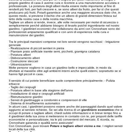
proprio giardino di casa è averne cura e ricorrere a una manutenzione accurata e
professionale. La potatura degli alberi risulta essere molto importante al fine di
renderli più forti, per farli crescere e, se sono alberi da frutto, per far sì che questi
producano più frutti. Potarli garantisce anche una maggiore sicurezza dato che, in
questo modo, si previene il rischio che un albero di grandi dimensioni finisca sul
tetto della nostra casa o della nostra macchina.
Tagliare un albero si rende, invece, alle volte necessario per motivi di sicurezza o
semplicemente perché abbiamo bisogno di levarlo poiché ingombrante nel nostro
giardino. I giardinieri economici che collaborano da anni con Cronoshare sono dei
professionisti ampiamente qualificati e con anni di esperienza nella cura e
manutenzione dei giardini.
Tra le principali mansioni comprese nei loro servizi vengono racchiusi: - Irrigazione
generale
- Realizzazione di piccoli sentieri in pietra
- Piantare prato artificiale tramite semi, picchetti, gramigna catalana
- Potatura alberi
- Disboscamento alberi
- Costruzione steccati
- Urbanizzazione
Molte persone vogliono in casa un giardino bello e impeccabile, in modo da
sfruttare al massimo oltre agli ambienti interni anche quelli esterni, soprattutto se si
hanno figli piccoli in casa.
Il servizio di cui potete beneficiare suole comprendere principalmente: - Pulizia
erbacce
- Taglio dei cespugli
- Potatura alberi in base alla stagione dell’anno
- Installazione di siepi e cespugli artificiali
- Ristrutturazione giardini
- Servizi di giardinaggio a condomini e comprensori di ville
- Sistema di innaffiamento automatico
In alcuni casi, i giardinieri possono essere anche dei paesaggisti dando quel valore
aggiunto al servizio richiesto. Se sei alla ricerca di un
giardiniere economico
che si
occupi di potare o tagliare alberi, chiedi subito informazioni e in breve tempo fino a
4 giardinieri della tua zona si metteranno in contatto con te, per proporti delle tariffe
economiche e personalizzate, tra le più convenienti del mercato. E ricorda, su
Cronoshare garanzia e qualità sono assicurate!
Con Cronoshare, puoi trovare
Potare o tagliare alberi vicino a me
. I migliori servizi
locali della tua città.