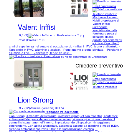
Email confermata
1/34
Telefono verificato
Mi chiamo Leonard
Habili proprietario di
Valent Inffisi
Valent Infissi,
un'azienda
specializzata nella
fornitura e posa di
9,4 (3)
|
soluzioni di alta
qualità per serramenti
Pavia (Pavia) 27100
e infissi. Con oltre 3
anni di esperienza nel settore ci occupiamo di: - Infissi in PVC, legno e alluminio. -
Tapparelle in PVC, alluminio e acciaio. - Porte interne e porte blindate. - Persiane in
alluminio e PVC. - Zanzariere, tende da sole...
53 volte contrattato in Cronoshare
Chiedere preventivo
Email confermata
1/62
Telefono verificato
Lion Strong
9,7 (12)
Venezia (Venezia) 30174
Risponde velocemente
Lion Strong, il maestro del restauro, rivitalizza il parquet con maestria, conferisce
agli esterni l'eleganza dei portoncini veneziani, rinnova gli scuri con maestria. I
pennelli si scatenano nell'interno, impreziosendo gli spazi con tinteggiature
sorprendenti. Con abilità artigianale, assembla casette da giardino e mobili IKEA,
creando ambienti incantevoli. Oltre alla trasformazione estetica,...