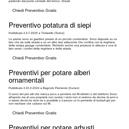
partendo dal punto centrale del tronco. Grazie
Chiedi Preventivo Gratis
Preventivo potatura di siepi
Pubblicato il 3-7-2025 a Trofarello (Torino)
Le piante sono su giardino privato di un piccolo condominio. Sono disposte su un
lato che da sulla strada e su un altro lato adiacente che confina con la ringhiera
della rampa garage condominio. Richiedo anche una potatura in altezza e una di
lato verso i confini della ringhiera e della strada
Chiedi Preventivo Gratis
Preventivi per potare alberi
ornamentali
Pubblicato il 22-2-2024 a Bagnolo Piemonte (Cuneo)
Ci sono dei pini alti che manca poco a pendere sui fili elettrici e del telefono Sono
all'aperto ma di una proprietà non nostra I vicini non si vedono da decine di anni e
ci siamo decisi tra vicini se e possibile e il prezzo ce lo permette di buttarli giù per
non rischiare che cadano sui fili
Chiedi Preventivo Gratis
Preventivi per potare arbusti