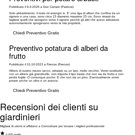
Pubblicato il 9-3-2026 a Due Carrare (Padova)
Solo abbattimento, il resto mi arrangio io. E' una riga di alberi che confina tra un
vigneto e una casa, sono circa 15 diametro massimo 25 cm. Sono rimasti da
tagliare quelli che sporgono verso il vigneto perchè gli altri che avevo abbattuto
autonomamente sporgevano verso la mia proprietà.
Chiedi Preventivo Gratis
Preventivo potatura di alberi da
frutto
Pubblicato il 31-10-2023 a Firenze (Firenze)
Albero di susino mezzo secco, sdraiato su un lato, molto vecchio. Vorrei sostituirlo
con un albero già grandicello, non importa il tipo basta che non sia da frutto e non
perda foglie- O comunque poche- E che non sia un pino. Eventualmente vorrei
potare anche un ulivo e un arancio.
Chiedi Preventivo Gratis
Recensioni dei clienti su
giardinieri
Migliaia di utenti si affidano a Cronoshare per trovare i migliori professionisti
4.8/5 stelle