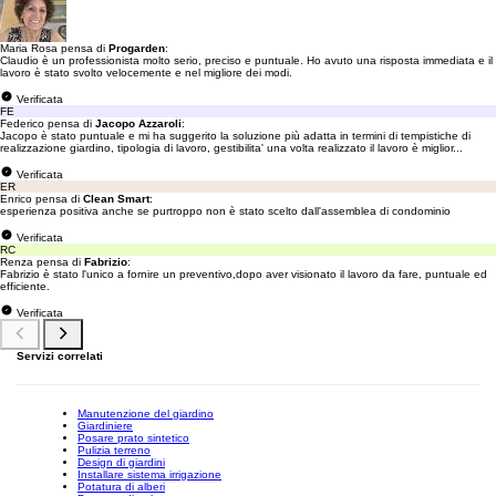
Maria Rosa pensa di
Progarden
:
Claudio è un professionista molto serio, preciso e puntuale. Ho avuto una risposta immediata e il
lavoro è stato svolto velocemente e nel migliore dei modi.
Verificata
FE
Federico pensa di
Jacopo Azzaroli
:
Jacopo è stato puntuale e mi ha suggerito la soluzione più adatta in termini di tempistiche di
realizzazione giardino, tipologia di lavoro, gestibilita' una volta realizzato il lavoro è miglior...
Verificata
ER
Enrico pensa di
Clean Smart
:
esperienza positiva anche se purtroppo non è stato scelto dall'assemblea di condominio
Verificata
RC
Renza pensa di
Fabrizio
:
Fabrizio è stato l'unico a fornire un preventivo,dopo aver visionato il lavoro da fare, puntuale ed
efficiente.
Verificata
Servizi correlati
Manutenzione del giardino
Giardiniere
Posare prato sintetico
Pulizia terreno
Design di giardini
Installare sistema irrigazione
Potatura di alberi