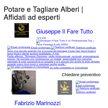
Potare e Tagliare Alberi |
Affidati ad esperti
Giuseppe Il Fare Tutto
9,9 (19)
|
Pieve Fissiraga (Lodi) 26854
Email confermata
Telefono verificato
Sono una piccola azienda che si occupa del bricolage il tutto fare prezzi bassi e
lavori giusti il cliente sempre soddisfatto. X info
Paola afferma:
"Ringrazio Giuseppe, molto professionale, puntuale, estremamente
preciso. Ha montato con competenza: un mobile, appendiabiti con specchio,
sistemato le ante scorrevoli di un armadio e si è accorto che anche le ante dell’altro
armadio erano fuori posto e sistemato anche quelle."
32 volte contrattato in Cronoshare
Chiedere preventivo
Email confermata
1/34
Telefono verificato
Fabrizio Marinozzi