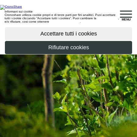
Informani sui cookie
Cronoshare utilizza cookie propri e di terze parti per fini analitici. Puoi accettare
tutti i cookie cliccando “Accettare tutti i cookies”. Puoi cambiare la
configurazione
,
MENU
e/o rifiutare, cosi come ottenere
maggiori informazioni
.