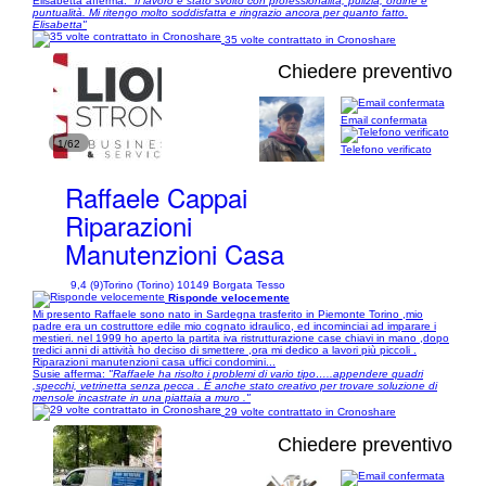
Elisabetta afferma:
"Il lavoro è stato svolto con professionalità, pulizia, ordine e
puntualità. Mi ritengo molto soddisfatta e ringrazio ancora per quanto fatto.
Elisabetta"
35 volte contrattato in Cronoshare
Chiedere preventivo
Email confermata
1/62
Telefono verificato
Raffaele Cappai
Riparazioni
Manutenzioni Casa
9,4 (9)
Torino (Torino) 10149 Borgata Tesso
Risponde velocemente
Mi presento Raffaele sono nato in Sardegna trasferito in Piemonte Torino ,mio
padre era un costruttore edile mio cognato idraulico, ed incominciai ad imparare i
mestieri. nel 1999 ho aperto la partita iva ristrutturazione case chiavi in mano ,dopo
tredici anni di attività ho deciso di smettere ,ora mi dedico a lavori più piccoli .
Riparazioni manutenzioni casa uffici condomini...
Susie afferma:
"Raffaele ha risolto i problemi di vario tipo…..appendere quadri
,specchi, vetrinetta senza pecca . È anche stato creativo per trovare soluzione di
mensole incastrate in una piattaia a muro ."
29 volte contrattato in Cronoshare
Chiedere preventivo