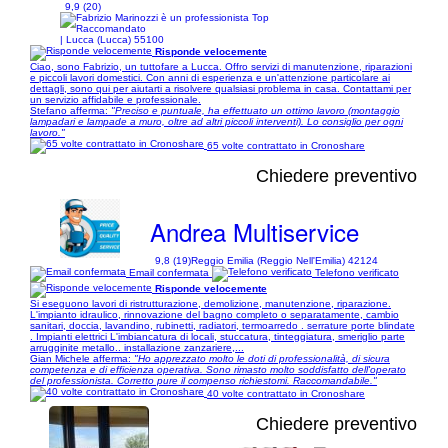
9,9 (20)
| Lucca (Lucca) 55100
Risponde velocemente
Ciao, sono Fabrizio, un tuttofare a Lucca. Offro servizi di manutenzione, riparazioni
e piccoli lavori domestici. Con anni di esperienza e un'attenzione particolare ai
dettagli, sono qui per aiutarti a risolvere qualsiasi problema in casa. Contattami per
un servizio affidabile e professionale.
Stefano afferma:
"Preciso e puntuale, ha effettuato un ottimo lavoro (montaggio
lampadari e lampade a muro, oltre ad altri piccoli interventi). Lo consiglio per ogni
lavoro."
65 volte contrattato in Cronoshare
Chiedere preventivo
Andrea Multiservice
9,8 (19)
Reggio Emilia (Reggio Nell'Emilia) 42124
Email confermata
Telefono verificato
Risponde velocemente
Si eseguono lavori di ristrutturazione, demolizione, manutenzione, riparazione.
L'impianto idraulico, rinnovazione del bagno completo o separatamente, cambio
sanitari, doccia, lavandino, rubinetti, radiatori, termoarredo . serrature porte blindate
. Impianti elettrici L'imbiancatura di locali, stuccatura, tinteggiatura, smeriglio parte
arrugginite metallo.. installazione zanzariere,...
Gian Michele afferma:
"Ho apprezzato molto le doti di professionalità, di sicura
competenza e di efficienza operativa. Sono rimasto molto soddisfatto dell'operato
del professionista. Corretto pure il compenso richiestomi. Raccomandabile."
40 volte contrattato in Cronoshare
Chiedere preventivo