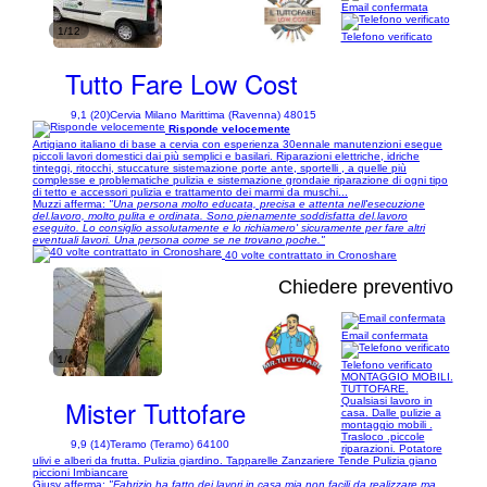
Email confermata
1/12
Telefono verificato
Tutto Fare Low Cost
9,1 (20)
Cervia Milano Marittima (Ravenna) 48015
Risponde velocemente
Artigiano italiano di base a cervia con esperienza 30ennale manutenzioni esegue
piccoli lavori domestici dai più semplici e basilari. Riparazioni elettriche, idriche
tinteggi, ritocchi, stuccature sistemazione porte ante, sportelli , a quelle più
complesse e problematiche pulizia e sistemazione grondaie riparazione di ogni tipo
di tetto e accessori pulizia e trattamento dei marmi da muschi...
Muzzi afferma:
"Una persona molto educata, precisa e attenta nell'esecuzione
del.lavoro, molto pulita e ordinata. Sono pienamente soddisfatta del.lavoro
eseguito. Lo consiglio assolutamente e lo richiamero' sicuramente per fare altri
eventuali lavori. Una persona come se ne trovano poche."
40 volte contrattato in Cronoshare
Chiedere preventivo
Email confermata
1/4
Telefono verificato
MONTAGGIO MOBILI.
TUTTOFARE.
Mister Tuttofare
Qualsiasi lavoro in
casa. Dalle pulizie a
montaggio mobili .
Trasloco .piccole
9,9 (14)
Teramo (Teramo) 64100
riparazioni. Potatore
ulivi e alberi da frutta. Pulizia giardino. Tapparelle Zanzariere Tende Pulizia giano
piccioni Imbiancare
Giusy afferma:
"Fabrizio ha fatto dei lavori in casa mia non facili da realizzare ma,