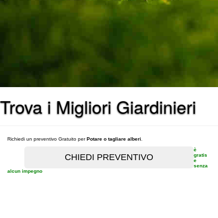
Trova i Migliori Giardinieri
Richiedi un preventivo Gratuito per
Potare o tagliare alberi
.
è
gratis
e
senza
alcun impegno