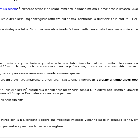
are un albero
: è cresciuto storto e potrebbe rompersi, è troppo malato e deve essere rimosso, vuo
ato dell'albero, saper scegliere l'attrezzo più adatto, controllare la direzione della caduta... Pe
e una strategia o l'altra. Si può iniziare abbattendo l'albero direttamente dalla base, ma a volte è m
teristiche e particolarità (è possibile richiedere l'abbattimento di alberi da frutto, alberi ornament
 di 20 metri. Inoltre, anche lo spessore del tronco può variare, e non costa lo stesso abbattere u
oli, per cui può essere necessario prendere misure speciali.
hiedere un preventivo attraverso Cronoshare. Ti aiuteremo a trovare un
servizio di taglio alberi e
 quello di alberi più grandi può raggiungere prezzi vicini ai 900 €. In questi casi, il fatto di dover t
erreno? Rivolgiti a Cronoshare e non te ne pentirai!
nali nella tua città.
o un avviso con la tua richiesta e coloro che mostrano interesse verranno messi in contatto con te, off
re i preventivi e prendere la decisione migliore.