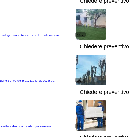
Chiedere preventivo
quali giardini e balconi con la realizzazione
1/27
Chiedere preventivo
one del verde prati, taglio siepe, erba,
1/14
Chiedere preventivo
elettrici idraulici- montaggio sanitari-
1/9