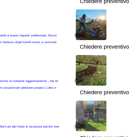
Chiedere preventivo
rodotti a basso impatto ambientale. Alcuni
1/19
 l'attacco degli insetti nocivi, a seconda
Chiedere preventivo
ie anche al costante aggiornamento , ma mi
1/7
oro occasionale abbiamo potato L’ ulivo e
Chiedere preventivo
beri ad alto fusto in sicurezza (anche tree
1/38