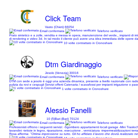
Click Team
Vasto (Chieti) 66054
Email confermata
Telefono verificato
Prato sintetico e a zolle, vendita e messa in opera, manutenzione del verde,, impianti di irri
di rendering e video 3d. In tal modo il cliente può avere una idea immediata delle opere da
10 volte contrattato in Cronoshare
Dtm Giardinaggio
Jesolo (Venezia) 30016
Email confermata
Telefono verificato
DTM con sede a jesolo è oggi una azienda dinamica, presente a livello nazionale con radici 
pulizia da rovi e cespugli Servizi offerti Catenaria / scavafossi per impianti irrigazione o 
1 volte contrattato in Cronoshare
Alessio Fanelli
10 (5)
Bari (Bari) 70124
Email confermata
Telefono verificato
Profesionisti offrono i seguenti servizi: -Sgombero appartamenti locali garage -Mini Traslochi - g
lavandini -tettoie in legno, riparazione, esecuzione , verniciatura -impermeabilizzazioni terr
Rosa afferma:
"Ottima impressione su tutto. Gli ho affidato il lavoro che dovrà realizzato n