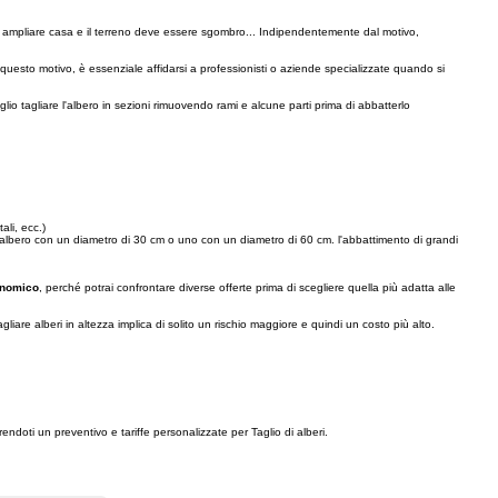
i ampliare casa e il terreno deve essere sgombro... Indipendentemente dal motivo,
r questo motivo, è essenziale affidarsi a professionisti o aziende specializzate quando si
eglio tagliare l'albero in sezioni rimuovendo rami e alcune parti prima di abbatterlo
ali, ecc.)
n albero con un diametro di 30 cm o uno con un diametro di 60 cm. l'abbattimento di grandi
conomico
, perché potrai confrontare diverse offerte prima di scegliere quella più adatta alle
agliare alberi in altezza implica di solito un rischio maggiore e quindi un costo più alto.
rendoti un preventivo e tariffe personalizzate per Taglio di alberi.