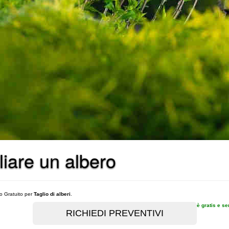
liare un albero
vo Gratuito per
Taglio di alberi
.
è gratis e s