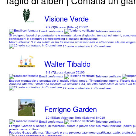
Taglio di alberi | Contatta un gia
Visione Verde
9,9 (3)
Binasco (Milano) 20082
Email confermata
Telefono verificato
Si svolgono lavori di progettazione e manutenzione di giardini, terrazzi ed interni, compres
certificazioni e patentini per treeclimbing o impianti di irrigazione.
Marco afferma:
"Fin da subito mi ha trasmesso professionalità e attenzione alle mie esigen
15 volte contrattato in Cronoshare
Walter Tibaldo
9,8 (7)
Lucca (Lucca) 55100
Email confermata
Telefono verificato
Eseguo montaggio e smontaggio di mobili, infissi, tende. Tinteggiature interne. Piccole ripar
Annalisa afferma:
"Walter ha montato un armadio PAX, un letto contenitore di Ikea e un tavo
22 volte contrattato in Cronoshare
Ferrigno Garden
10 (5)
San Valentino Torio (Salerno) 84010
Email confermata
Telefono verificato
Ferrigno Garden si occupa, di realizzare, curare e provvedere alla manutenzione, parchi pubbli
private, serre, colture.
Federico Guzzo afferma:
"Giancarlo e una persona altamente qualificata, umile, profession