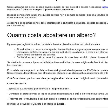
Come abbiamo già detto, ci sono diverse ragioni per cui potrebbe essere necessario
tagli
l'importante è
affidarsi sempre a professionisti qualificati
.
Bisogna considerare infatti che questo servizio non è sempre semplice: bisogna valutare lo st
deve abbattere un albero.
A seconda delle dimensioni e delle caratteristiche particolari dell'albero, di solito si scegli
completamente.
Quanto costa abbattere un albero?
Il prezzo per tagliare un albero cambia in base a diversi fattori tra cui principalmente
Tipo di albero: ci sono molte specie diverse di alberi e ognuna può avere le sue carat
Dimensioni dell'albero: non è lo stesso abbattere un albero di 5 metri o un albero
alberi tende ad essere più costoso.
Facilità di accesso: alcuni terreni si trovano in zone inaccessibili o piene di ostac
Se desideri conoscere il prezzo dell'abbattimento di alberi, la cosa migliore da fare è ric
tue esigenze.
È possibile trovare prezzi per l'abbattimento di piccoli alberi a partire da 25 €/pianta, mentre
Stai cercando dei professionisti affidabili per abbattere gli alberi sul tuo appezzamento o t
Con Cronoshare, puoi trovare
ditte per taglio alberi vicino a te
. I migliori servizi professio
Come funziona?
- Spiega la tua richiesta per il servizio di
Taglio di alberi
.
- Centinaia di professionisti di Taglio di alberi situati nella tua città e dintorni riceverann
- Puoi vedere le valutazioni degli altri clienti e il profilo di ogni professionista per confronta
Richiedi un preventivo Gratuito per
Taglio di alberi
.