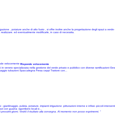
gazione , potature anche di alto fusto , si offre inoltre anche la progettazione degli spazi a verde 
 realizzare. ed eventualmente modificarle, in caso di necessita.
Risponde velocemente
in veneto specializzata nella gestione del verde privato e pubblico con diverse ramificazioni Gesti
passaggio tubazioni Spaccalegna Fresa ceppi Trattore con...
iardinaggio, pulizia, potature, impianti irrigazione -pitturazioni interne e infissi -piccoli interventi 
azzi con guaina -sgombero locali e...
ei prossimi giorni. Vedrò il risultato alla consegna. Al momento non posso esprimermi. "