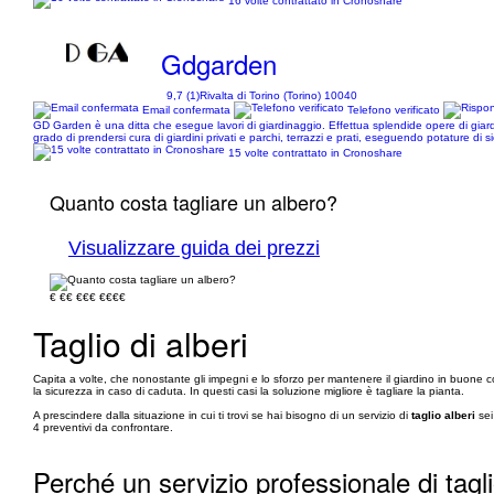
16 volte contrattato in Cronoshare
Gdgarden
9,7 (1)
Rivalta di Torino (Torino) 10040
Email confermata
Telefono verificato
GD Garden è una ditta che esegue lavori di giardinaggio. Effettua splendide opere di giardi
grado di prendersi cura di giardini privati e parchi, terrazzi e prati, eseguendo potature di s
15 volte contrattato in Cronoshare
Quanto costa tagliare un albero?
Visualizzare guida dei prezzi
€
€€
€€€
€€€€
Taglio di alberi
Capita a volte, che nonostante gli impegni e lo sforzo per mantenere il giardino in buone con
la sicurezza in caso di caduta. In questi casi la soluzione migliore è tagliare la pianta.
A prescindere dalla situazione in cui ti trovi se hai bisogno di un servizio di
taglio alberi
sei
4 preventivi da confrontare.
Perché un servizio professionale di tagli