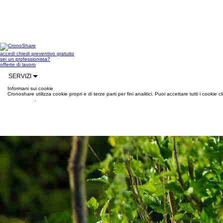
accedi
chiedi preventivo gratuito
sei un professionista?
offerte di lavoro
SERVIZI
Informani sui cookie
Cronoshare utilizza cookie propri e di terze parti per fini analitici. Puoi accettare tutti i cookie
informazioni
.