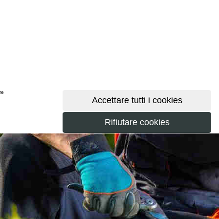
ere
maggiori