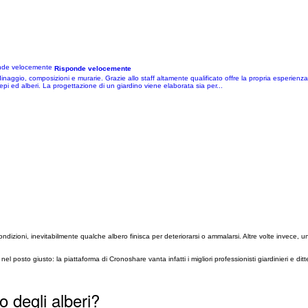
Risponde velocemente
naggio, composizioni e murarie. Grazie allo staff altamente qualificato offre la propria esperien
iepi ed alberi. La progettazione di un giardino viene elaborata sia per...
dizioni, inevitabilmente qualche albero finisca per deteriorarsi o ammalarsi. Altre volte invece, u
 nel posto giusto: la piattaforma di Cronoshare vanta infatti i migliori professionisti giardinieri e di
o degli alberi?