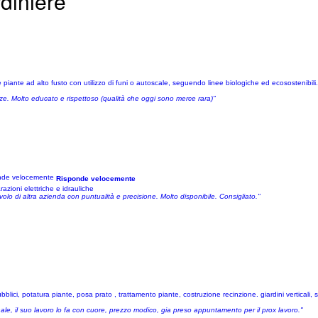
rdiniere
e piante ad alto fusto con utilizzo di funi o autoscale, seguendo linee biologiche ed ecosostenibili
ze. Molto educato e rispettoso (qualità che oggi sono merce rara)"
Risponde velocemente
azioni elettriche e idrauliche
lo di altra azienda con puntualità e precisione. Molto disponibile. Consigliato."
ci, potatura piante, posa prato , trattamento piante, costruzione recinzione. giardini verticali, spa
ale, il suo lavoro lo fa con cuore, prezzo modico, gia preso appuntamento per il prox lavoro."