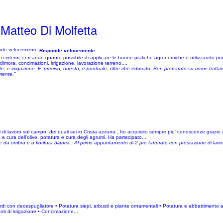
Matteo Di Molfetta
Risponde velocemente
zzi o interni, cercando quanto possibile di applicare le buone pratiche agronomiche e utilizzando p
 dimora, concimazioni, irrigazione, lavorazione terreno,...
nte, e irrigazione. E' preciso, onesto, e puntuale, oltre che educato. Ben preparato su come trattare
amente."
ni di lavoro sul campo, dei quali sei in Costa azzurra , ho acquisito sempre piu' conoscenze graz
 e cura dell'olivo, potatura e cura degli agrumi. Ha partecipato...
e da ombra e a fioritura bianca . Al primo appuntamento di 2 pre fatturate con prestazione di lav
rdi con decespugliatore • Potatura siepi, arbusti e piante ornamentali • Potatura e abbattimento al
nti di irrigazione • Concimazione,...