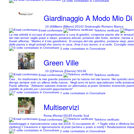
14 volte contrattato in Cronoshare
Giardinaggio A Modo Mio Di 
10 (4)
Milano (Milano) 20142 Gratosoglio Romano Bianco
Email confermata
Telefono verificato
La mia attività si occupa di progettazione e cura di giardini, comprese piante site in terra
dei miei servizi: taglio prato e siepe, potatura arbusti, potature alto fusto, semine, messe a
Sarah afferma:
"Matteo è il mio giardiniere. Si occupa del mio giardino, potatura siepi, pia
della pianta e degli animali che vivono in casa. Ama il suo lavoro, e si vede. Consiglio viv
3 volte contrattato in Cronoshare
Green Ville
10 (2)
Firenze (Firenze) 50136
Email confermata
Telefono verificato
Ciao , ho trasformato la mia grande passione per la natura nel mio lavoro. Nei quindici an
ritengo sempre solo un allievo della natura.. Negli anni mi sono specializzato nella potatura
Paolo afferma:
"Abbiamo valutato insieme un alternativa al prato Sintetico inserendo piant
stabilito le priorità per i prossimi appuntamenti"
7 volte contrattato in Cronoshare
Multiservizi
Roma (Roma) 00165 Aurelio Sud
Email confermata
Telefono verificato
Giardinaggio e manutenzione casa dal 2018. Ci occupiamo di: . • Taglio erba e rifinitura bo
climbing) • Creazione e rigenerazione di prati (semina o prato a rotoli) • Realizzazione impia
2 volte contrattato in Cronoshare