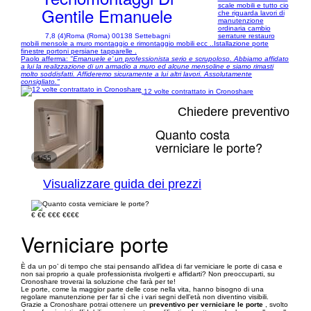
scale mobili e tutto cio
Gentile Emanuele
che riguarda lavori di
manutenzione
ordinaria cambio
7,8 (4)
Roma (Roma) 00138 Settebagni
serrature restauro
mobili mensole a muro montaggio e rimontaggio mobili ecc ..Istallazione porte
finestre portoni persiane tapparelle .
Paolo afferma:
"Emanuele e’ un professionista serio e scrupoloso. Abbiamo affidato
a lui la realizzazione di un armadio a muro ed alcune mensoline e siamo rimasti
molto soddisfatti. Affideremo sicuramente a lui altri lavori. Assolutamente
consigliato."
12 volte contrattato in Cronoshare
Chiedere preventivo
Quanto costa
verniciare le porte?
1/55
Visualizzare guida dei prezzi
€
€€
€€€
€€€€
Verniciare porte
È da un po’ di tempo che stai pensando all’idea di far verniciare le porte di casa e
non sai proprio a quale professionista rivolgerti e affidarti? Non preoccuparti, su
Cronoshare troverai la soluzione che farà per te!
Le porte, come la maggior parte delle cose nella vita, hanno bisogno di una
regolare manutenzione per far sì che i vari segni dell’età non diventino visibili.
Grazie a Cronoshare potrai ottenere un
preventivo per verniciare le porte
, svolto