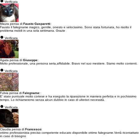
Verificata
Maura pensa di
Fausto Gasparetti
:
Fausto il falegname magico, gentile, onesto e velocissimo. Sono stata fortunata, ho risolto il
problema mobili in una sola settimana. Grazie
Verificata
Agata pensa di
Giuseppe
:
Molto professionale, una persona seria,affidabile. Bravo nel suo mestiere. Siamo molto contenti.
Verificata
Fulvia pensa di
Falegname
:
E' stato puntuale molto cortese e ha eseguito la riparazione in maniera perfetta e in pochissimo
tempo. Lo richiameremo senza alcun dubbio in caso di ulteriori necessità.
Verificata
Claudia pensa di
Francesco
:
ottimo professionista preciso competente educato disponibile ottimo falegname.Verrà ricontattato
in caso di bisogno