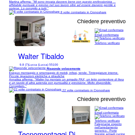
Martina afferma:
"Mi sono trovata davvero bene con questo professionista ...
affidabile puntuale e preciso nel suo lavoro oltre ad essere davvero gentile e
cortese. Lo consiglio a tutti "
8 volte contrattato in Cronoshare
Chiedere preventivo
Email confermata
1/14
Telefono verificato
Walter Tibaldo
9,8 (7)
Lucca (Lucca) 55100
Risponde velocemente
Eseguo montaggio e smontaggio di mobili, infissi, tende. Tinteggiature interne.
Piccole riparazioni elettriche e idrauliche
Annalisa afferma:
"Walter ha montato un armadio PAX, un letto contenitore di Ikea
e un tavolo di altra azienda con puntualità e precisione. Molto disponibile.
Consigliato."
22 volte contrattato in Cronoshare
Chiedere preventivo
Email confermata
1/7
Telefono verificato
Falegname esperto
nell'arredamento
Tecnomontaggi Di
generico.. Porte
finestre armadi cucine