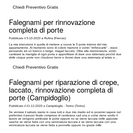
Chiedi Preventivo Gratis
Falegnami per rinnovazione
completa di porte
Pubblicato il 5-10-2020 a Rufina (Firenze)
La mia intenzione è quella di mettere a nuove le 5 porte interne del mio
appartamento. Al momento sono di colore marrone e vorrei "rinfrescarle" , stavo
pensando ad un bianco o beige, magari laccato. Oltre alla riverniciatura, vorrei
cambiare la maniglia di ogni porta e approfittare di dare una sistemata perchè due
delle cinque porte non chiudono bene e dovrei dare una sistemata al telaio e...
Chiedi Preventivo Gratis
Falegnami per riparazione di crepe,
laccato, rinnovazione completa di
porte (Campidoglio)
Pubblicato il 21-12-2020 a Campidoglio - Torino (Torino)
Se venisse il sabato siamo in casa tutti e due mio marito ed io poverrei sapere nel
prefentivo il prezzo finale compreso di cembrana cad una e come viene svolto il
lavoro se vengono prelevate le porte oppure no se viene laccata nelle apposite
vasche se viene fatta con una verniciatura laccata e se viene laccata con una
verniciatura laccata se viene fatta a pennello oppure no grazie mille