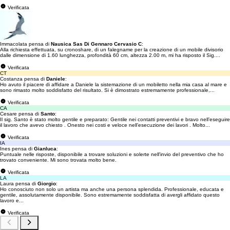
Verificata
Immacolata pensa di
Nausica Sas Di Gennaro Cervasio C
:
Alla richiesta effettuata, su cronoshare, di un falegname per la creazione di un mobile divisorio
dalle dimensione di 1.60 lunghezza, profondità 60 cm, altezza 2.00 m, mi ha risposto il Sig....
Verificata
CT
Costanza pensa di
Daniele
:
Ho avuto il piacere di affidare a Daniele la sistemazione di un mobiletto nella mia casa al mare e
sono rimasto molto soddisfatto del risultato. Si è dimostrato estremamente professionale,...
Verificata
CA
Cesare pensa di
Santo
:
Il sig. Santo è stato molto gentile e preparato: Gentile nei contatti preventivi e bravo nell’eseguire
il lavoro che avevo chiesto . Onesto nei costi e veloce nell’esecuzione dei lavori . Molto...
Verificata
IA
Ines pensa di
Gianluca
:
Puntuale nelle risposte, disponibile a trovare soluzioni e solerte nell'invio del preventivo che ho
trovato conveniente. Mi sono trovata molto bene.
Verificata
LA
Laura pensa di
Giorgio
:
Ho conosciuto non solo un artista ma anche una persona splendida. Professionale, educata e
gentile, assolutamente disponibile. Sono estremamente soddisfatta di avergli affidato questo
lavoro e...
Verificata