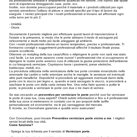
da professionisti affidabili e ampiamente qualificati nel settore, che hanno alle spalle
anni di esperienza tinteggiando case, porte, ecc.
Inoltre, non dovrete preoccuparvi perché il materiale e i prodotti utilizzati per ogni
servizio prevedono l’utilizzo di pitture e utensili specifici per il tipo di lavoro da
eseguire. I nemici principali che i nostri professionisti si trovano ad affrontare ogni
volta sono per lo più 2:
- Umidità
- Usura
Sicuramente il periodo migliore per effettuare questi lavori di manutenzione è
l’estate o la primavera, in modo che le porte abbiano il modo di asciugarsi più
velocemente e risulti molto più facile arieggiare gli ambienti.
Con i nostri professionisti otterrai un lavoro tempestivo, preciso e professionale. Ti
forniranno consigli e suggerimenti professionali affinché il risultato finale possa
essere eccellente.
Ottenere un restyling della tua casa/ufficio o ridipingere le porte non sarà mai stato
così facile. Le tue porte saranno come nuove! I professionisti che si occuperanno di
dipingere le vostre porte avranno cura di utilizzare la giusta protezione dell’ambiente
in cui bisognerà verniciare. Copriranno bene i pavimenti, prese elettriche,
battiscopa, mobili, ecc.
La procedura utilizzata nella verniciatura delle tue porte consiste innanzitutto nello
smontarle dai cardini e nello smontare anche le maniglie, le serrature ed eventuali
altre parti metalliche. Dopodiché si procederà ad aggiustare eventuali danni della
porta con lo stucco per legno e, quando si sarà asciugato lo stucco, si procederà a
raschiare le porte con della carta vetrata fine. Una volta fatto questo e pulite le
porte, si procede a verniciare le porte con due o tre mani di vernice.
Se stai cercando un
preventivo per verniciare le porte
perché vuoi far verniciare
le porte di casa tua, cosa aspetti? Chiedi subito informazioni e fino a 4 professionisti
della tua zona si metteranno in contatto con te per proporti delle tariffe
personalizzate ed economiche, tra le più vantaggiose del mercato.
E ricorda, su Cronoshare garanzia e qualità sono assicurate!
Con Cronoshare, puoi trovare
Preventivo verniciare porte vicino a me
. I migliori
servizi locali della tua città.
Come funziona?
- Spiega la tua richiesta per il servizio di
Verniciare porte
.