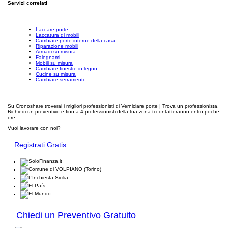
Servizi correlati
Laccare porte
Laccatura di mobili
Cambiare porte interne della casa
Riparazione mobili
Armadi su misura
Falegnami
Mobili su misura
Cambiare finestre in legno
Cucine su misura
Cambiare serramenti
Su Cronoshare troverai i migliori professionisti di Verniciare porte | Trova un professionista.
Richiedi un preventivo e fino a 4 professionisti della tua zona ti contatteranno entro poche
ore.
Vuoi lavorare con noi?
Registrati Gratis
Chiedi un Preventivo Gratuito