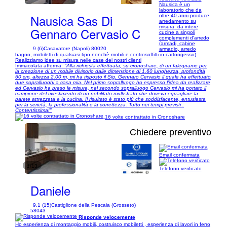
Nausica è un
laboratorio che da
Nausica Sas Di
oltre 40 anni produce
arredamento su
misura: da intere
Gennaro Cervasio C
cucine a singoli
complementi d'arredo
(armadi, cabine
9 (6)
Casavatore (Napoli) 80020
armadio, arredo
bagno, mobiletti di qualsiasi tipo nonchè mobili e controsoffitti in cartongesso).
Realizziamo idee su misura nelle case dei nostri clienti
Immacolata afferma:
"Alla richiesta effettuata, su cronoshare, di un falegname per
la creazione di un mobile divisorio dalle dimensione di 1.60 lunghezza, profondità
60 cm, altezza 2.00 m, mi ha risposto il Sig. Gennaro Cervasio il quale ha effettuato
due sopralluoghi a casa mia. Nel primo sopralluogo ho espresso l'idea da realizzare
ed Cervasio ha preso le misure, nel secondo sopralluogo Cervasio mi ha portato il
campione del rivestimento di un nobilitato multistrato che doveva eguagliare la
parete attrezzata e la cucina. Il risultato è stato più che soddisfacente, entusiasta
per la serietà, la professionalità e la correttezza. Tutto nei tempi previsti .
Contentissima!"
16 volte contrattato in Cronoshare
Chiedere preventivo
Email confermata
1/13
Telefono verificato
Daniele
9,1 (15)
Castiglione della Pescaia (Grosseto)
58043
Risponde velocemente
Ho esperienza di montaggio mobili, costruisco mobiletti , esperienza di lavori in ferro