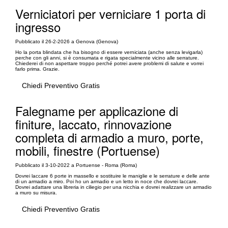
Verniciatori per verniciare 1 porta di
ingresso
Pubblicato il 26-2-2026 a Genova (Genova)
Ho la porta blindata che ha bisogno di essere verniciata (anche senza levigarla)
perche con gli anni, si è consumata e rigata specialmente vicino alle serrature.
Chiederei di non aspettare troppo perché potrei avere problemi di salute e vorrei
farlo prima. Grazie.
Chiedi Preventivo Gratis
Falegname per applicazione di
finiture, laccato, rinnovazione
completa di armadio a muro, porte,
mobili, finestre (Portuense)
Pubblicato il 3-10-2022 a Portuense - Roma (Roma)
Dovrei laccare 6 porte in massello e sostituire le maniglie e le serrature e delle ante
di un armadio a miro. Poi ho un armadio e un letto in noce che dovrei laccare.
Dovrei adattare una libreria in ciliegio per una nicchia e dovrei realizzare un armadio
a muro su misura.
Chiedi Preventivo Gratis