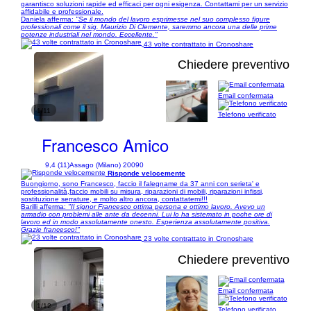
garantisco soluzioni rapide ed efficaci per ogni esigenza. Contattami per un servizio
affidabile e professionale.
Daniela afferma:
"Se il mondo del lavoro esprimesse nel suo complesso figure
professionali come il sig. Maurizio Di Clemente, saremmo ancora una delle prime
potenze industriali nel mondo. Eccellente."
43 volte contrattato in Cronoshare
Chiedere preventivo
Email confermata
1/11
Telefono verificato
Francesco Amico
9,4 (11)
Assago (Milano) 20090
Risponde velocemente
Buongiorno, sono Francesco, faccio il falegname da 37 anni con serieta' e
professionalità,faccio mobili su misura, riparazioni di mobili, riparazioni infissi,
sostituzione serrature, e molto altro ancora, contattatemi!!!
Barilli afferma:
"Il signor Francesco ottima persona e ottimo lavoro. Avevo un
armadio con problemi alle ante da decenni. Lui lo ha sistemato in poche ore di
lavoro ed in modo assolutamente onesto. Esperienza assolutamente positiva.
Grazie francesco!"
23 volte contrattato in Cronoshare
Chiedere preventivo
Email confermata
1/12
Telefono verificato