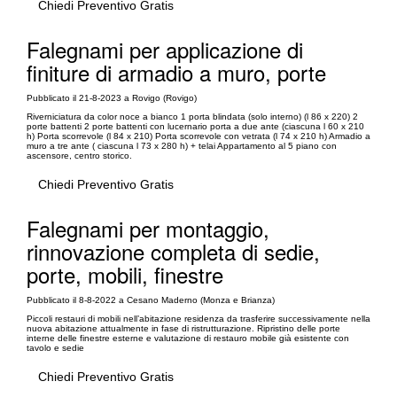
Chiedi Preventivo Gratis
Falegnami per applicazione di
finiture di armadio a muro, porte
Pubblicato il 21-8-2023 a Rovigo (Rovigo)
Riverniciatura da color noce a bianco 1 porta blindata (solo interno) (l 86 x 220) 2
porte battenti 2 porte battenti con lucernario porta a due ante (ciascuna l 60 x 210
h) Porta scorrevole (l 84 x 210) Porta scorrevole con vetrata (l 74 x 210 h) Armadio a
muro a tre ante ( ciascuna l 73 x 280 h) + telai Appartamento al 5 piano con
ascensore, centro storico.
Chiedi Preventivo Gratis
Falegnami per montaggio,
rinnovazione completa di sedie,
porte, mobili, finestre
Pubblicato il 8-8-2022 a Cesano Maderno (Monza e Brianza)
Piccoli restauri di mobili nell’abitazione residenza da trasferire successivamente nella
nuova abitazione attualmente in fase di ristrutturazione. Ripristino delle porte
interne delle finestre esterne e valutazione di restauro mobile già esistente con
tavolo e sedie
Chiedi Preventivo Gratis