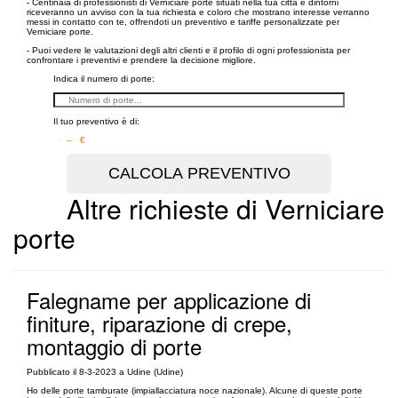
- Centinaia di professionisti di Verniciare porte situati nella tua città e dintorni
riceveranno un avviso con la tua richiesta e coloro che mostrano interesse verranno
messi in contatto con te, offrendoti un preventivo e tariffe personalizzate per
Verniciare porte.
- Puoi vedere le valutazioni degli altri clienti e il profilo di ogni professionista per
confrontare i preventivi e prendere la decisione migliore.
Indica il numero di porte:
Il tuo preventivo è di:
– €
Altre richieste di Verniciare
porte
Falegname per applicazione di
finiture, riparazione di crepe,
montaggio di porte
Pubblicato il 8-3-2023 a Udine (Udine)
Ho delle porte tamburate (impiallacciatura noce nazionale). Alcune di queste porte