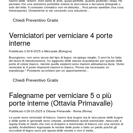
hanno delle "lesioni" (non tanto le ante, quasi perfette, quanto piuttosto i telai). Ho
pensato che una soluzione potrebbe essere la stuccatura e laccatura (integrale o
solo dei telai. Il contrasto cromatico non mi disturba... Anzi penso sarebbe una cosa
interessante). Ovviamente io sto cercando una soluzione...
Chiedi Preventivo Gratis
Verniciatori per verniciare 4 porte
interne
Pubblicato il 20-8-2025 a Mercatale (Bologna)
Buongiorno, non sono sicura del tipo di legno, mi spiego meglio: 3 anni fa ho fatto
dei lavori di ristrutturazione, ho aggiunto delle stanze acquistando per queste delle
porte di colore bianco, mentre quelle esistenti sono marroni abbastanza liscie. Vorrei
verniciare le 4 porte rimanenti marroni in bianco. Penso sia necessario un
sopraluogo ! Possiamo accordarci per un appuntamento...
Chiedi Preventivo Gratis
Falegname per verniciare 5 o più
porte interne (Ottavia Primavalle)
Pubblicato il 28-10-2025 a Ottavia Primavalle - Roma (Roma)
Le porte sono verniciate di bianco, hanno due bugne ma le stuccature delle bugne
e delle porte in generale sono crepate, andrebbero quindi sverniciate, ristuccate a
regola d'arte in modo che non si ricrepino e riverniciate di bianco con una vernice di
qualità. Andrebbero ingrossate le mostre delle porte o fatto un piede poiché gli
zoccoletti di legno sono più spessi delle mostre e non è molto...