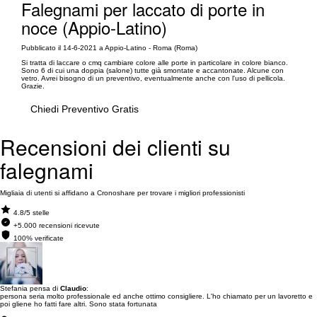
Falegnami per laccato di porte in
noce (Appio-Latino)
Pubblicato il 14-6-2021 a Appio-Latino - Roma (Roma)
Si tratta di laccare o cmq cambiare colore alle porte in particolare in colore bianco.
Sono 6 di cui una doppia (salone) tutte già smontate e accantonate. Alcune con
vetro. Avrei bisogno di un preventivo, eventualmente anche con l'uso di pellicola.
Grazie.
Chiedi Preventivo Gratis
Recensioni dei clienti su
falegnami
Migliaia di utenti si affidano a Cronoshare per trovare i migliori professionisti
4.8/5 stelle
+5.000 recensioni ricevute
100% verificate
Stefania pensa di
Claudio
:
persona seria molto professionale ed anche ottimo consigliere. L'ho chiamato per un lavoretto e
poi gliene ho fatti fare altri. Sono stata fortunata