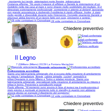
, montaggio luci tende, sistemazioni porte finestre, imbiancatura
Costanza afferma:
"Ho avuto il piacere di affidare a Daniele la sistemazione di un
mobiletto nella mia casa al mare e sono rimasto molto soddisfatto del risultato. Si è
dimostrato estremamente professionale, competente e attento ai dettagli, lavorando
con grande accuratezza e risolvendo il problema in modo efficace. Inoltre, è stato
molto gentile e disponibile durante tutto l’intervento. Consiglio vivamente Daniele a
chiunque abbia bisogno di un lavoro fatto con cura, precisione e serietà."
28 volte contrattato in Cronoshare
Chiedere preventivo
Email confermata
1/23
Telefono verificato
Il Legno
7 (3)
Milano (Milano) 20159 La Fontana Maciachini
Risponde velocemente
Professionista accreditato
Siamo una falegnameria artigianale che si occupa della creazione di arredamento
su misura ( armadiature, librerie, cabine armadio, cucine), soppalchi e
infissi.Operiamo in zona Milano e Torino e relative provincie. Siamo una
falegnameria artigianale, specializzati nella creazione di arredamento su misura e
infissi in legno. Preventivi e sopralluoghi gratuiti
Paolo afferma:
"Al momento sono ancora in fase di ipotesi ma il professionista è
stato preciso e puntuale al momento tutto in standby in quanto non abbiamo
ancora deciso se eseguire il rifacimento del soggiorno"
12 volte contrattato in Cronoshare
Chiedere preventivo