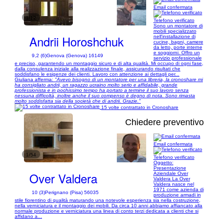
Email confermata
1/12
Telefono verificato
Sono un montatore di
mobili specializzato
Andrii Horoshchuk
nell'installazione di
cucine, bagni, camere
da letto, porte interne
e soggiorni. Offro un
9,2 (6)
Genova (Genova) 16149
servizio professionale
e preciso, garantendo un montaggio sicuro e di alta qualità. Mi occupo di ogni fase,
dalla consulenza iniziale alla realizzazione finale, assicurando risultati che
soddisfano le esigenze dei clienti. Lavoro con attenzione ai dettagli per...
Giuliana afferma:
"Avevo bisogno di un montatore per una libreria, la cronoshare mi
ha consigliato andrii, un ragazzo ucraino molto serio e affidabile, grande
professionista e in pochissimo tempo ha portato a termine il suo lavoro senza
nessuna difficoltà, inoltre anche il suo compenso è degno di nota. Sono rimasta
molto soddisfatta sia della società che di andrii. Grazie."
15 volte contrattato in Cronoshare
Chiedere preventivo
Email confermata
1/54
Telefono verificato
Oggetto:
Presentazione
Over Valdera
Aziendale Over
Valdera La Over
Valdera nasce nel
1971 come azienda di
10 (3)
Perignano (Pisa) 56035
produzione armadi in
stile fiorentino di qualità maturando una notevole esperienza sia nella costruzione,
nella verniciatura e il montaggio dei mobili. Da circa 10 anni abbiamo affiancato alla
normale produzione e verniciatura una linea di conto terzi dedicata a clienti che si
affidano a...