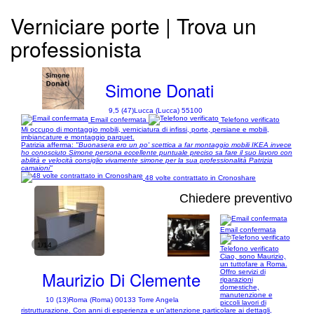
Verniciare porte | Trova un
professionista
Simone Donati
9,5 (47)
Lucca (Lucca) 55100
Email confermata
Telefono verificato
Mi occupo di montaggio mobili, verniciatura di infissi, porte, persiane e mobili,
imbiancature e montaggio parquet.
Patrizia afferma:
"Buonasera ero un po' scettica a far montaggio mobili IKEA invece
ho conosciuto Simone persona eccellente puntuale preciso sa fare il suo lavoro con
abilità e velocità consiglio vivamente simone per la sua professionalità Patrizia
camaioni"
48 volte contrattato in Cronoshare
Chiedere preventivo
Email confermata
1/14
Telefono verificato
Ciao, sono Maurizio,
un tuttofare a Roma.
Maurizio Di Clemente
Offro servizi di
riparazioni
domestiche,
manutenzione e
10 (13)
Roma (Roma) 00133 Torre Angela
piccoli lavori di
ristrutturazione. Con anni di esperienza e un'attenzione particolare ai dettagli,