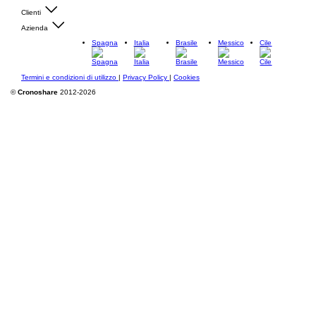
Clienti
Azienda
Spagna
Italia
Brasile
Messico
Cile
Termini e condizioni di utilizzo
|
Privacy Policy
|
Cookies
©
Cronoshare
2012-2026