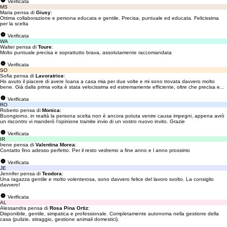
Verificata
MS
Maria pensa di
Giusy
:
Ottima collaborazione e persona educata e gentile. Precisa, puntuale ed educata. Felicissima
per la scelta
Verificata
WA
Walter pensa di
Toure
:
Molto puntuale precisa e soprattutto brava, assolutamente raccomandata
Verificata
SO
Sofia pensa di
Lavoratrice
:
Ho avuto il piacere di avere Ioana a casa mia per due volte e mi sono trovata davvero molto
bene. Già dalla prima volta è stata velocissima ed estremamente efficiente, oltre che precisa e...
Verificata
RO
Roberto pensa di
Monica
:
Buongiorno, in realtà la persona scelta non è ancora potuta venire causa impegni, appena avrò
un riscontro vi manderò l'opinione tramite invio di un vostro nuovo invito. Grazie
Verificata
IR
Irene pensa di
Valentina Morea
:
Contatto fino adesso perfetto. Per il resto vedremo a fine anno e l anno prossimo
Verificata
JE
Jennifer pensa di
Teodora
:
Una ragazza gentile e molto volenterosa, sono davvero felice del lavoro svolto. La consiglio
davvero!
Verificata
AL
Alessandra pensa di
Rosa Pina Ortiz
:
Disponibile, gentile, simpatica e professionale. Completamente autonoma nella gestione della
casa (pulizie, stiraggio, gestione animali domestici).