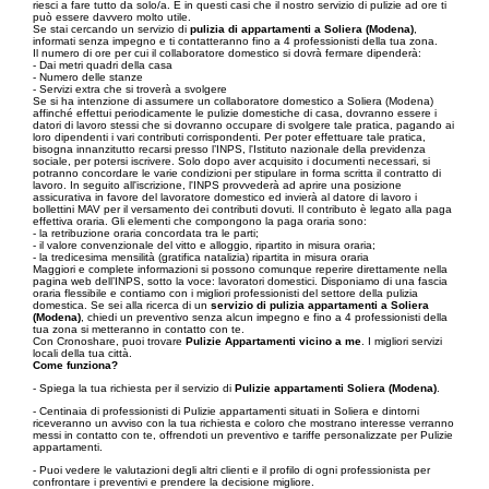
riesci a fare tutto da solo/a. È in questi casi che il nostro servizio di pulizie ad ore ti
può essere davvero molto utile.
Se stai cercando un servizio di
pulizia di appartamenti a Soliera (Modena)
,
informati senza impegno e ti contatteranno fino a 4 professionisti della tua zona.
Il numero di ore per cui il collaboratore domestico si dovrà fermare dipenderà:
- Dai metri quadri della casa
- Numero delle stanze
- Servizi extra che si troverà a svolgere
Se si ha intenzione di assumere un collaboratore domestico a Soliera (Modena)
affinché effettui periodicamente le pulizie domestiche di casa, dovranno essere i
datori di lavoro stessi che si dovranno occupare di svolgere tale pratica, pagando ai
loro dipendenti i vari contributi corrispondenti. Per poter effettuare tale pratica,
bisogna innanzitutto recarsi presso l’INPS, l'Istituto nazionale della previdenza
sociale, per potersi iscrivere. Solo dopo aver acquisito i documenti necessari, si
potranno concordare le varie condizioni per stipulare in forma scritta il contratto di
lavoro. In seguito all'iscrizione, l'INPS provvederà ad aprire una posizione
assicurativa in favore del lavoratore domestico ed invierà al datore di lavoro i
bollettini MAV per il versamento dei contributi dovuti. Il contributo è legato alla paga
effettiva oraria. Gli elementi che compongono la paga oraria sono:
- la retribuzione oraria concordata tra le parti;
- il valore convenzionale del vitto e alloggio, ripartito in misura oraria;
- la tredicesima mensilità (gratifica natalizia) ripartita in misura oraria
Maggiori e complete informazioni si possono comunque reperire direttamente nella
pagina web dell’INPS, sotto la voce: lavoratori domestici. Disponiamo di una fascia
oraria flessibile e contiamo con i migliori professionisti del settore della pulizia
domestica. Se sei alla ricerca di un
servizio di pulizia appartamenti a Soliera
(Modena)
, chiedi un preventivo senza alcun impegno e fino a 4 professionisti della
tua zona si metteranno in contatto con te.
Con Cronoshare, puoi trovare
Pulizie Appartamenti vicino a me
. I migliori servizi
locali della tua città.
Come funziona?
- Spiega la tua richiesta per il servizio di
Pulizie appartamenti Soliera (Modena)
.
- Centinaia di professionisti di Pulizie appartamenti situati in Soliera e dintorni
riceveranno un avviso con la tua richiesta e coloro che mostrano interesse verranno
messi in contatto con te, offrendoti un preventivo e tariffe personalizzate per Pulizie
appartamenti.
- Puoi vedere le valutazioni degli altri clienti e il profilo di ogni professionista per
confrontare i preventivi e prendere la decisione migliore.