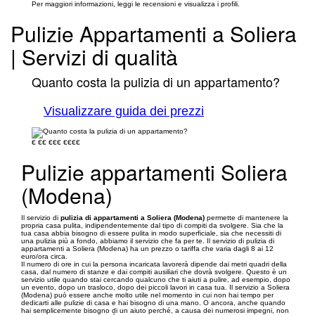
Per maggiori informazioni, leggi le recensioni e visualizza i profili.
Pulizie Appartamenti a Soliera
| Servizi di qualità
Quanto costa la pulizia di un appartamento?
Visualizzare guida dei prezzi
€
€€
€€€
€€€€
Pulizie appartamenti Soliera
(Modena)
Il servizio di
pulizia di appartamenti a Soliera (Modena)
permette di mantenere la
propria casa pulita, indipendentemente dal tipo di compiti da svolgere. Sia che la
tua casa abbia bisogno di essere pulita in modo superficiale, sia che necessiti di
una pulizia più a fondo, abbiamo il servizio che fa per te. Il servizio di pulizia di
appartamenti a Soliera (Modena) ha un prezzo o tariffa che varia dagli 8 ai 12
euro/ora circa.
Il numero di ore in cui la persona incaricata lavorerà dipende dai metri quadri della
casa, dal numero di stanze e dai compiti ausiliari che dovrà svolgere. Questo è un
servizio utile quando stai cercando qualcuno che ti aiuti a pulire, ad esempio, dopo
un evento, dopo un trasloco, dopo dei piccoli lavori in casa tua. Il servizio a Soliera
(Modena) può essere anche molto utile nel momento in cui non hai tempo per
dedicarti alle pulizie di casa e hai bisogno di una mano. O ancora, anche quando
hai semplicemente bisogno di un aiuto perché, a causa dei numerosi impegni, non