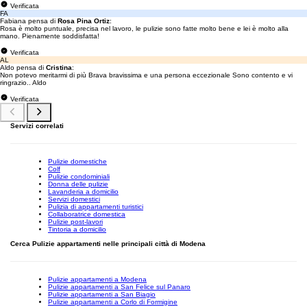
Verificata
FA
Fabiana pensa di
Rosa Pina Ortiz
:
Rosa è molto puntuale, precisa nel lavoro, le pulizie sono fatte molto bene e lei è molto alla
mano. Pienamente soddisfatta!
Verificata
AL
Aldo pensa di
Cristina
:
Non potevo meritarmi di più Brava bravissima e una persona eccezionale Sono contento e vi
ringrazio.. Aldo
Verificata
Servizi correlati
Pulizie domestiche
Colf
Pulizie condominiali
Donna delle pulizie
Lavanderia a domicilio
Servizi domestici
Pulizia di appartamenti turistici
Collaboratrice domestica
Pulizie post-lavori
Tintoria a domicilio
Cerca Pulizie appartamenti nelle principali città di Modena
Pulizie appartamenti a Modena
Pulizie appartamenti a San Felice sul Panaro
Pulizie appartamenti a San Biagio
Pulizie appartamenti a Corlo di Formigine