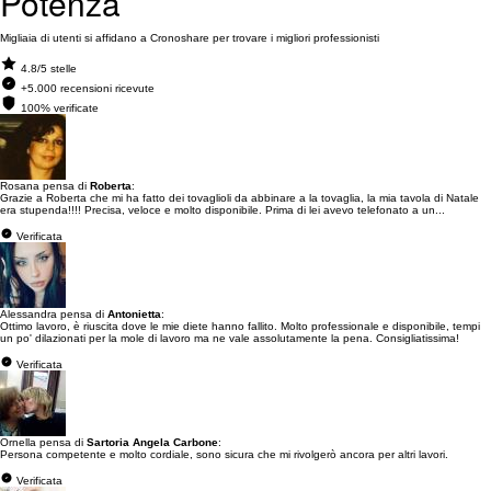
Potenza
Migliaia di utenti si affidano a Cronoshare per trovare i migliori professionisti
4.8/5 stelle
+5.000 recensioni ricevute
100% verificate
Rosana pensa di
Roberta
:
Grazie a Roberta che mi ha fatto dei tovaglioli da abbinare a la tovaglia, la mia tavola di Natale
era stupenda!!!! Precisa, veloce e molto disponibile. Prima di lei avevo telefonato a un...
Verificata
Alessandra pensa di
Antonietta
:
Ottimo lavoro, è riuscita dove le mie diete hanno fallito. Molto professionale e disponibile, tempi
un po' dilazionati per la mole di lavoro ma ne vale assolutamente la pena. Consigliatissima!
Verificata
Ornella pensa di
Sartoria Angela Carbone
:
Persona competente e molto cordiale, sono sicura che mi rivolgerò ancora per altri lavori.
Verificata