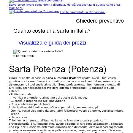
Email confermata
Salve cerco lavoro come donna di pulizia. Ho già esperienza in questo campo da
molti anni.
1 volte contrattato in Cronoshare
Chiedere preventivo
Quanto costa una sarta in Italia?
Visualizzare guida dei prezzi
€
€€
€€€
€€€€
Sarta Potenza (Potenza)
Grazie al nostro servizio di
sarta a Potenza (Potenza)
potrai avere i tuoi vestiti
pronti in poche ore. Siamo in contatto con sarte con molti anni di esperienza, che
sistemeranno i tuoi vestiti al meglio. Sono professioniste, ben formate e dotate di
tutti i requisiti necessari per svolgere questa professione: - Sensibilità e gusto
estetico
- Abilità manuale;
- Inventiva e attenzione al mutare dei gusti e delle mode;
- Curiosità e disponibilità alle innovazioni;
- Cura e interesse per il cliente.
I principali servizi forniti sono: - Orlo ai pantaloni, cerniere, strappi
- Gonne, vestiti eleganti e da sera, abiti folkloristici, vestiti da uomo, vestiti su misura
- Tende
- Decorazioni
Ti forniremo un prezzo all’istante. Le sarte lavorano a casa propria con
professionalità. Sicuramente avrai avuto bisogno di fare l’orlo ai pantaloni, cambiare
una zip, ecc. Possiamo sistemare qualsiasi tipo di tessuto: oltre ai servizi sopracitati,
possiamo sistemare tessuti come pelle, camoscio, cuoio, neoprene, ecc. Devi solo