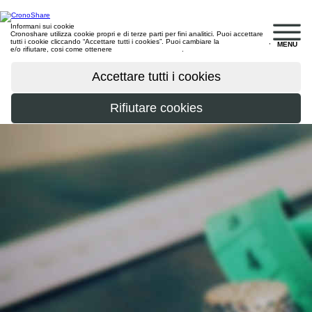
Informani sui cookie
Cronoshare utilizza cookie propri e di terze parti per fini analitici. Puoi accettare
tutti i cookie cliccando “Accettare tutti i cookies”. Puoi cambiare la
configurazione
,
MENU
e/o rifiutare, cosi come ottenere
maggiori informazioni
.