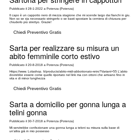
Pubblicato il 28-1-2022 a Potenza (Potenza)
Il capo è un cappotto nero di mezza stagione che mi scende largo dai fianchi in giu.
Non so se sia necessario stringerlo o se basti spostare la cerniera di chiusura per
chiuderlo più strettyo. Grazie!
Chiedi Preventivo Gratis
Sarta per realizzare su misura un
abito femminile corto estivo
Pubblicato il 20-8-2018 a Potenza (Potenza)
Https://www. Lolashop. It/products/abito-midi-abbottonato-retro?Variant=55 L'abito
dovrebbe essere come quello riportato nel link ma con ottoni che arrivano fino in
vita e di minor lunghezza
Chiedi Preventivo Gratis
Sarta a domicilio per gonna lunga a
telini gonna
Pubblicato il 30-7-2018 a Potenza (Potenza)
Mi servirebbe confezionare una gonna lunga a teloni su misura sulla base di
un'altra già in mio possesso