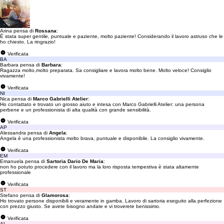
Arina pensa di
Rossana
:
È stata super gentile, puntuale e paziente, molto paziente! Considerando il lavoro astruso che le
ho chiesto. La ringrazio!
Verificata
BA
Barbara pensa di
Barbara
:
Ragazza molto,molto preparata. Sa consigliare e lavora molto bene. Molto veloce! Consiglio
vivamente!
Verificata
NI
Nica pensa di
Marco Gabrielli Atelier
:
Ho contattato e trovato un grosso aiuto e intesa con Marco Gabrielli Atelier: una persona
perbene e un professionista di alta qualità con grande sensibilità.
Verificata
AP
Alessandra pensa di
Angela
:
Angela è una professionista molto brava, puntuale e disponibile. La consiglio vivamente.
Verificata
EM
Emanuela pensa di
Sartoria Dario De Maria
:
non ho potuto procedere con il lavoro ma la loro risposta tempestiva è stata altamente
professionale
Verificata
ST
Stefano pensa di
Glamorosa
:
Ho trovato persone disponibili e veramente in gamba. Lavoro di sartoria eseguito alla perfezione
con prezzo giusto. Se avete bisogno andate e vi troverete benissimo.
Verificata
AL