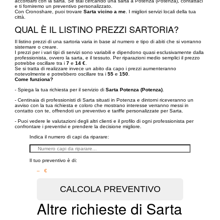
accordarti con la sarta. Se stai cercando una sarta a Potenza (Potenza), contattaci
e ti forniremo un preventivo personalizzato.
Con Cronoshare, puoi trovare
Sarta vicino a me
. I migliori servizi locali della tua
città.
QUAL È IL LISTINO PREZZI SARTORIA?
Il listino prezzi di una sartoria varia in base al numero e tipo di abiti che si vorranno
sistemare o creare.
I prezzi per i vari tipi di servizi sono variabili e dipendono quasi esclusivamente dalla
professionista, ovvero la sarta, e il tessuto. Per riparazioni medio semplici il prezzo
potrebbe oscillare tra i
7
e
14 €
.
Se si tratta di realizzare invece un abito da capo i prezzi aumenteranno
notevolmente e potrebbero oscillare tra i
55
e
150
.
Come funziona?
- Spiega la tua richiesta per il servizio di
Sarta Potenza (Potenza)
.
- Centinaia di professionisti di Sarta situati in Potenza e dintorni riceveranno un
avviso con la tua richiesta e coloro che mostrano interesse verranno messi in
contatto con te, offrendoti un preventivo e tariffe personalizzate per Sarta.
- Puoi vedere le valutazioni degli altri clienti e il profilo di ogni professionista per
confrontare i preventivi e prendere la decisione migliore.
Indica il numero di capi da riparare:
Il tuo preventivo è di:
– €
Altre richieste di Sarta