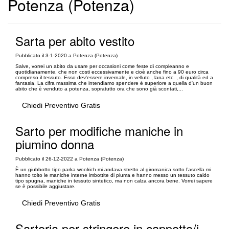
Potenza (Potenza)
Sarta per abito vestito
Pubblicato il 3-1-2020 a Potenza (Potenza)
Salve, vorrei un abito da usare per occasioni come feste di compleanno e
quotidianamente, che non costi eccessivamente e cioè anche fino a 90 euro circa
compreso il tessuto. Esso dev'essere invernale, in velluto , lana etc. , di qualità ed a
fantasia. La cifra massima che intendiamo spendere è superiore a quella d'un buon
abito che è venduto a potenza, sopratutto ora che sono già scontati,...
Chiedi Preventivo Gratis
Sarto per modifiche maniche in
piumino donna
Pubblicato il 26-12-2022 a Potenza (Potenza)
È un giubbotto tipo parka woolrich mi andava stretto al giromanica sotto l’ascella mi
hanno tolto le maniche interne imbottite di piuma e hanno messo un tessuto caldo
tipo spugna, maniche in tessuto sintetico, ma non calza ancora bene. Vorrei sapere
se è possibile aggiustare.
Chiedi Preventivo Gratis
Sartoria per stringere in cappotto/i