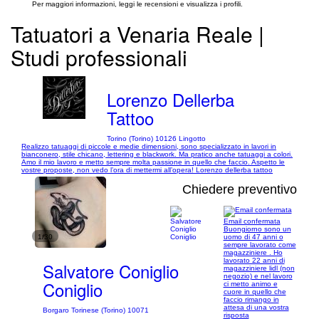
Per maggiori informazioni, leggi le recensioni e visualizza i profili.
Tatuatori a Venaria Reale |
Studi professionali
Lorenzo Dellerba
Tattoo
Torino (Torino) 10126 Lingotto
Realizzo tatuaggi di piccole e medie dimensioni, sono specializzato in lavori in
bianconero, stile chicano, lettering e blackwork. Ma pratico anche tatuaggi a colori.
Amo il mio lavoro e metto sempre molta passione in quello che faccio. Aspetto le
vostre proposte, non vedo l’ora di mettermi all’opera! Lorenzo dellerba tattoo
Chiedere preventivo
Email confermata
Buongiorno sono un
1/30
uomo di 47 anni o
sempre lavorato come
magazziniere . Ho
lavorato 22 anni di
Salvatore Coniglio
magazziniere lidl (non
negozio) e nel lavoro
Coniglio
ci metto animo e
cuore in quello che
faccio rimango in
attesa di una vostra
Borgaro Torinese (Torino) 10071
risposta