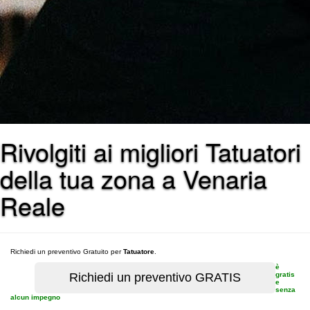
Rivolgiti ai migliori Tatuatori
della tua zona a Venaria
Reale
Richiedi un preventivo Gratuito per
Tatuatore
.
è
gratis
e
senza
alcun impegno