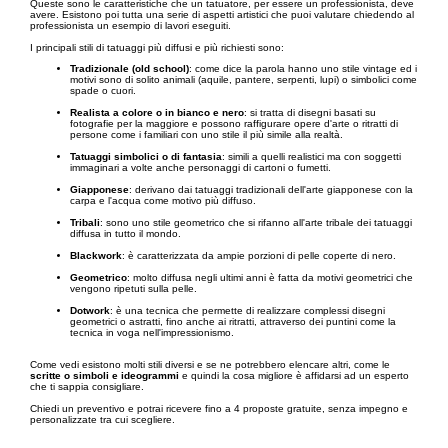
Queste sono le caratteristiche che un tatuatore, per essere un professionista, deve
avere. Esistono poi tutta una serie di aspetti artistici che puoi valutare chiedendo al
professionista un esempio di lavori eseguiti.
I principali stili di tatuaggi più diffusi e più richiesti sono:
Tradizionale (old school)
: come dice la parola hanno uno stile vintage ed i
motivi sono di solito animali (aquile, pantere, serpenti, lupi) o simbolici come
spade o cuori.
Realista a colore o in bianco e nero
: si tratta di disegni basati su
fotografie per la maggiore e possono raffigurare opere d'arte o ritratti di
persone come i familiari con uno stile il più simile alla realtà.
Tatuaggi simbolici o di fantasia
: simili a quelli realistici ma con soggetti
immaginari a volte anche personaggi di cartoni o fumetti.
Giapponese
: derivano dai tatuaggi tradizionali dell'arte giapponese con la
carpa e l'acqua come motivo più diffuso.
Tribali
: sono uno stile geometrico che si rifanno all'arte tribale dei tatuaggi
diffusa in tutto il mondo.
Blackwork
: è caratterizzata da ampie porzioni di pelle coperte di nero.
Geometrico
: molto diffusa negli ultimi anni è fatta da motivi geometrici che
vengono ripetuti sulla pelle.
Dotwork
: è una tecnica che permette di realizzare complessi disegni
geometrici o astratti, fino anche ai ritratti, attraverso dei puntini come la
tecnica in voga nell'impressionismo.
Come vedi esistono molti stili diversi e se ne potrebbero elencare altri, come le
scritte o simboli e ideogrammi
e quindi la cosa migliore è affidarsi ad un esperto
che ti sappia consigliare.
Chiedi un preventivo e potrai ricevere fino a 4 proposte gratuite, senza impegno e
personalizzate tra cui scegliere.