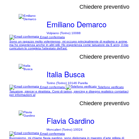
Chiedere preventivo
Emiliano Demarco
Volpiano (Torino) 10088
Email confermata
Sono un ragazzo molto volenteroso, mi occupo principalmente di realismo e anime,
ma ho esperienza anche in altri stili. Ho esperienza come tatuatore da 6 anni, il mio
curriculum lo completa l'attestato dell'asl.
Chiedere preventivo
Italia Busca
Torino (Torino) 10146 Parella
Email confermata
Telefono verificato
Tatuatore, piercer e ritrattista. Corsi di tattoo, piercing e disegno realistico contattaci
per informazioni al
Chiedere preventivo
Flavia Gardino
Moncalieri (Torino) 10024
Email confermata
Buongiorno, mi chiamo flavia gardino, sono diplomata in maestro d'arte stilista di