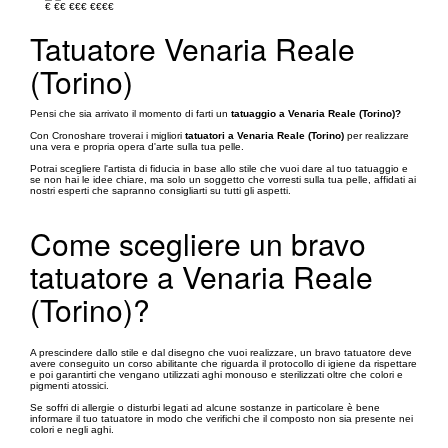
€
€€
€€€
€€€€
Tatuatore Venaria Reale
(Torino)
Pensi che sia arrivato il momento di farti un
tatuaggio a Venaria Reale (Torino)?
Con Cronoshare troverai i migliori
tatuatori a Venaria Reale (Torino)
per realizzare
una vera e propria opera d'arte sulla tua pelle.
Potrai scegliere l'artista di fiducia in base allo stile che vuoi dare al tuo tatuaggio e
se non hai le idee chiare, ma solo un soggetto che vorresti sulla tua pelle, affidati ai
nostri esperti che sapranno consigliarti su tutti gli aspetti.
Come scegliere un bravo
tatuatore a Venaria Reale
(Torino)?
A prescindere dallo stile e dal disegno che vuoi realizzare, un bravo tatuatore deve
avere conseguito un corso abilitante che riguarda il protocollo di igiene da rispettare
e poi garantirti che vengano utilizzati aghi monouso e sterilizzati oltre che colori e
pigmenti atossici.
Se soffri di allergie o disturbi legati ad alcune sostanze in particolare è bene
informare il tuo tatuatore in modo che verifichi che il composto non sia presente nei
colori e negli aghi.