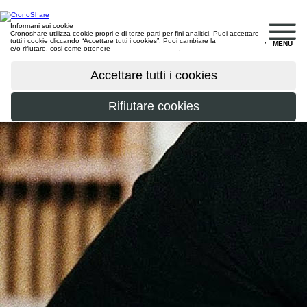
Informani sui cookie
Cronoshare utilizza cookie propri e di terze parti per fini analitici. Puoi accettare
tutti i cookie cliccando “Accettare tutti i cookies”. Puoi cambiare la
configurazione
,
MENU
e/o rifiutare, cosi come ottenere
maggiori informazioni
.