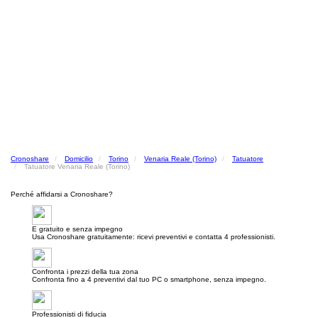
Cronoshare
Domicilio
Torino
Venaria Reale (Torino)
Tatuatore
Tatuatore Venaria Reale (Torino)
Perché affidarsi a Cronoshare?
E gratuito e senza impegno
Usa Cronoshare gratuitamente: ricevi preventivi e contatta 4 professionisti.
Confronta i prezzi della tua zona
Confronta fino a 4 preventivi dal tuo PC o smartphone, senza impegno.
Professionisti di fiducia