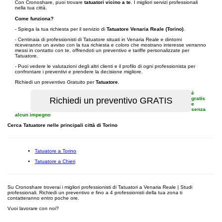
Con Cronoshare, puoi trovare
tatuatori vicino a te
. I migliori servizi professionali
nella tua città.
Come funziona?
- Spiega la tua richiesta per il servizio di
Tatuatore Venaria Reale (Torino)
.
- Centinaia di professionisti di Tatuatore situati in Venaria Reale e dintorni
riceveranno un avviso con la tua richiesta e coloro che mostrano interesse verranno
messi in contatto con te, offrendoti un preventivo e tariffe personalizzate per
Tatuatore.
- Puoi vedere le valutazioni degli altri clienti e il profilo di ogni professionista per
confrontare i preventivi e prendere la decisione migliore.
Richiedi un preventivo Gratuito per
Tatuatore
.
è
gratis
e
senza
alcun impegno
Cerca Tatuatore nelle principali città di Torino
Tatuatore a Torino
Tatuatore a Chieri
Su Cronoshare troverai i migliori professionisti di Tatuatori a Venaria Reale | Studi
professionali. Richiedi un preventivo e fino a 4 professionisti della tua zona ti
contatteranno entro poche ore.
Vuoi lavorare con noi?