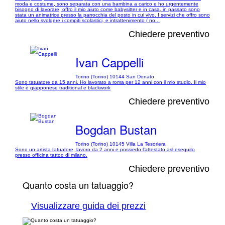
moda e costume, sono separata con una bambina a carico e ho urgentemente
bisogno di lavorare, offro il mio aiuto come babysitter e in casa, in passato sono
stata un animatrice presso la parrocchia del posto in cui vivo. I servizi che offro sono
aiuto nello svolgere i compiti scolastici, e intrattenimento ( no...
Chiedere preventivo
Ivan Cappelli
Torino (Torino) 10144 San Donato
Sono tatuatore da 15 anni. Ho lavorato a roma per 12 anni con il mio studio. Il mio
stile è giapponese traditional e blackwork
Chiedere preventivo
Bogdan Bustan
Torino (Torino) 10145 Villa La Tesoriera
Sono un artista tatuatore, lavoro da 2 anni e possiedo l'attestato asl eseguito
presso officina tattoo di milano.
Chiedere preventivo
Quanto costa un tatuaggio?
Visualizzare guida dei prezzi