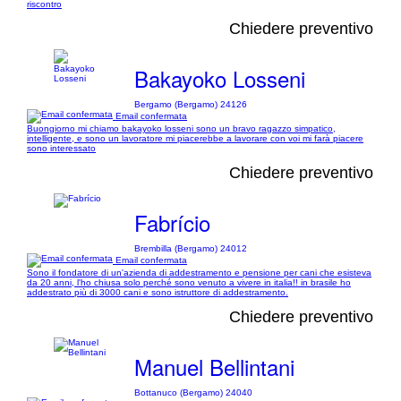
riscontro
Chiedere preventivo
Bakayoko Losseni
Bergamo (Bergamo) 24126
Email confermata
Buongiorno mi chiamo bakayoko losseni sono un bravo ragazzo simpatico,
intelligente, e sono un lavoratore mi piacerebbe a lavorare con voi mi farà piacere
sono interessato
Chiedere preventivo
Fabrício
Brembilla (Bergamo) 24012
Email confermata
Sono il fondatore di un'azienda di addestramento e pensione per cani che esisteva
da 20 anni, l'ho chiusa solo perché sono venuto a vivere in italia!! in brasile ho
addestrato più di 3000 cani e sono istruttore di addestramento.
Chiedere preventivo
Manuel Bellintani
Bottanuco (Bergamo) 24040