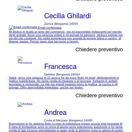
Cecilia Ghilardi
Zanica (Bergamo) 24050
Email confermata
Mi dedico in realtà al ramo del commercio, ma mi piacerebbe indirizzarmi nel mondo
degli animali. Sono una persona solare e gli animali mi adorano, deduco proprio per
via del mio carattere. Ho molta esperienza con animali di genere felino e canino, di
diverse stazze. Penso siano due bei punti a favore.
Chiedere preventivo
Francesca
Dalmine (Bergamo) 24044
Salve, sono una ragazza di 21 anni e ho da poco finito gli studi, diplomandomi in
grafica pubblicitaria. Ho tanta voglia di imparare e di lavorare, formarmi in ambito
lavorativo e personale. Le mie più grandi passioni sono la grafica, la cucina e gli
animali. Offro disponibilità immediata, anche nei festivi.
Chiedere preventivo
Andrea
Costa di Mezzate (Bergamo) 24060
Buongiorno io ho appena finito il corso di toilettatura presso scuola irma pezzotta di
6 mesi di formazione sono in cerca di lavoro sono volenteroso autonomo e ho tanta
voglia di fare mi sono specializzato in asian style in stripping resto in attesa di vostro