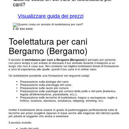
cani?
Visualizzare guida dei prezzi
€
€€
€€€
€€€€
Toelettatura per cani
Bergamo (Bergamo)
Il servizio di
toelettatura per cani a Bergamo (Bergamo)
è pensato per persone
con poco tempo e per evitare di stressare il tuo animale durante il trasporto a un
luogo che non è casa sua. Noi contiamo sui migliori toelettatori dotati di formazione
e anni di esperienza alle spalle, quindi il tuo cane è in ottime mani.
Un toelettatore possiede una formazione nei seguenti campi:
Preparazione sulla biologia del cane.
Preparazione sulla psicologia del cane.
Preparazione sulle razze più comuni.
Preparazione sulle patologie più comuni della pelle e del pelo (batterica,
legata all'alimentazione, parassitaria, ecc.).
Preparazione sulle tecniche di toelettatura: bagno e asciugatura, taglio a
forbice, tosatura, slanatura, snodatura, stripping, trimming, ecc.
Inoltre il toelettatore deve essere in grado di padroneggiare perfettamente tutte le
tecniche per poter scegliere (spesso in base anche alle esigenze del cliente) quella
più adatta al soggetto che andrà a toelettare.
Il servizio include:
taglio del pelo