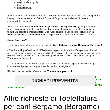
taglio delle unghie
bagno
spazzolatura
Verranno utilizzati i migliori prodotti a seconda dell’età, della razza, ecc. In generale
il tempo previsto varia dai 30 ai 60 minuti. Dopo aver toelettato il cane è
consigliabile premiarlo.
Se cerchi un servizio di
toelettatura per cani a Bergamo (Bergamo)
, informati
senza impegno ed entro poche ore fino a 4 professionisti ti contatteranno per
fornirti un prezzo personalizzato. Con Cronoshare, puoi trovare
centri per la
toeletta del tuo cane vicino a te
. I migliori servizi professionali nella tua città.
Come funziona?
- Spiega la tua richiesta per il servizio di
Toelettatura per cani Bergamo (Bergamo)
.
- Centinaia di professionisti di Toelettatura per cani situati in Bergamo e dintorni
riceveranno un avviso con la tua richiesta e coloro che mostrano interesse verranno
messi in contatto con te, offrendoti un preventivo e tariffe personalizzate per
Toelettatura per cani.
- Puoi vedere le valutazioni degli altri clienti e il profilo di ogni professionista per
confrontare i preventivi e prendere la decisione migliore.
Richiedi un preventivo Gratuito per
Toelettatura per cani
.
è
gratis
e
senza
alcun impegno
Altre richieste di Toelettatura
per cani Bergamo (Bergamo)