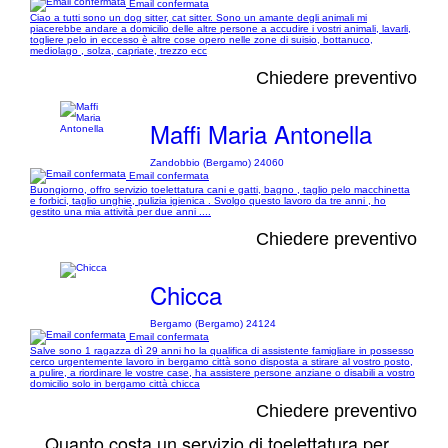
Email confermata
Ciao a tutti sono un dog sitter, cat sitter. Sono un amante degli animali mi
piacerebbe andare a domicilio delle altre persone a accudire i vostri animali, lavarli,
togliere pelo in eccesso è altre cose opero nelle zone di suisio, bottanuco,
mediolago , solza, capriate, trezzo ecc
Chiedere preventivo
Maffi Maria Antonella
Zandobbio (Bergamo) 24060
Email confermata
Buongiorno, offro servizio toelettatura cani e gatti, bagno , taglio pelo macchinetta
e forbici, taglio unghie, pulizia igienica . Svolgo questo lavoro da tre anni , ho
gestito una mia attività per due anni ....
Chiedere preventivo
Chicca
Bergamo (Bergamo) 24124
Email confermata
Salve sono 1 ragazza dì 29 anni ho la qualifica di assistente famigliare in possesso
cerco urgentemente lavoro in bergamo città sono disposta a stirare al vostro posto,
a pulire, a riordinare le vostre case, ha assistere persone anziane o disabili a vostro
domicilio solo in bergamo città chicca
Chiedere preventivo
Quanto costa un servizio di toelettatura per