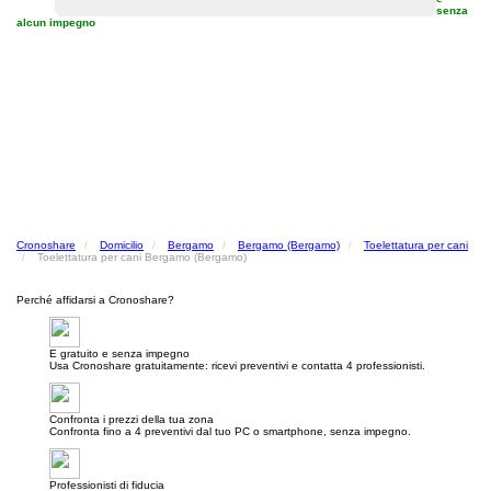
senza
alcun impegno
Cronoshare
Domicilio
Bergamo
Bergamo (Bergamo)
Toelettatura per cani
Toelettatura per cani Bergamo (Bergamo)
Perché affidarsi a Cronoshare?
E gratuito e senza impegno
Usa Cronoshare gratuitamente: ricevi preventivi e contatta 4 professionisti.
Confronta i prezzi della tua zona
Confronta fino a 4 preventivi dal tuo PC o smartphone, senza impegno.
Professionisti di fiducia