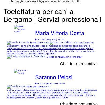
Per maggiori informazioni, leggi le recensioni e visualizza i profili.
Toelettatura per cani a
Bergamo | Servizi professionali
Maria Vittoria Costa
Bergamo (Bergamo) 24125
Email confermata
Telefono verificato
Buongiorno, sono una studentessa di medicina all’ospedale papà giovanni a
bergamo e sarò a casa durante i prossimi mesi per la sessione di esami (giugno,
luglio, metà agosto e settembre). Vorrei fare la dogsitter perché già ho avuto una
esperienza prima. La saluto. Buona giornata.
1 volte contrattato in Cronoshare
Chiedere preventivo
Saranno Pelosi
Brembate (Bergamo) 24041
Email confermata
Salve, amante dei animali, toelettatore professionista per cani e gatti.. . Esperienza
di 20 vent'anni.,. Ho una postazione di e eseguire il lavoro... Faccio prelievo e
rincosegna a domicilio . O posso fare servizio anche al vostro domicilio.... Persona
di bella presenza, onesta , affidabile e puntuale... Grazie
Chiedere preventivo