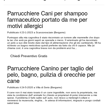
Parrucchiere Cani per shampoo
farmaceutico portato da me per
motivi allergici
Pubblicato il 23-1-2023 a Scanzorosciate (Bergamo)
Purtroppo alla mia cagnolina è stato riscontrato un tumore alle mammelle che dopo
la tac che avrà pa giorni saprò se operarla o meno. Il veterinario gli ha riscontrato
un pelo a suo dire brutto dato dal tipo di alimentazione che gli sto cambiando. Mi ha
richiesto un bagno meticoloso quindi preferire sia fatto da chi è capace. Mia (si
chiama così, è una cagnolina brava non da problemi anzi ha...
Chiedi Preventivo Gratis
Parrucchiere Canino per taglio del
pelo, bagno, pulizia di orecchie per
cane
Pubblicato il 24-5-2020 a Villa di Serio (Bergamo)
Il cane non è mai stato tosato è un cane ingestibile, non sono la proprietaria, ma
vista la condizione dell' animale ho chiesto ai proprietari di poter intervenire a mie
spese. Il problema è farlo salire sull' auto, non riesco a mettergli il collare e
nemmeno la museruola, ringhia... In attesa di informazioni, ringrazio e porgo cordiali
saluti luisa