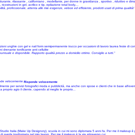
rante, rilassante , californiano , modellante, per donne in gravidanza , sportivo , riduttivo e dima
ostruzioni in gel, acrilico e tip, epilazione total body,...
ità, professionale, attenta alle mie esigenze, veloce ed efficiente, prodotti usati di prima qualità!
struzioni unghie con gel e nail form semipermanente trucco per occasioni di lavoro laurea feste di
 drenante tonificante anti cellulite
tuale e disponibile. Rapporto qualità prezzo a domicilio ottimo. Consiglio a tutti."
Risponde velocemente
ipalmente per servizi fotografici moda e pubblicità, ma anche con spose e clienti che in base all'even
a proprio agio il cliente, capendo al meglio le proprio...
tudio Italia (Make Up Designory), scuola in cui mi sono diplomata 5 anni fa. Per me il makeup è 
 di averla trasformata nel mio lavoro. Per me il makeup è la via attraverso cui...