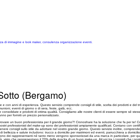
enza di immagine e look maker, consulenza organizzazione eventi.
 Sotto (Bergamo)
e e con anni di esperienza. Questo servizio comprende consigli di stile, scelta dei prodotti e del
munioni, eventi di giorno o di sera, feste, galà, ecc.
nsolidate e prodotti di ottima qualità. Consigliamo alle nostre clienti di essere sempre sé stes
anno per fornirti un prezzo personalizzato.
rovare un buon professionista per il grande giorno?! Cronoshare ha la soluzione che fa per te! Con
ostri professionisti del make-up sono dei professionisti ampiamente qualificati. Contano con certifica
ttenere consigli sullo stile da adottare nel vostro grande giorno. Questo servizio inoltre, comprende
i di bellezza e salute includono: trucco a domicilio per matrimoni ed eventi, parrucchiera a domicilio
sono dei rappresentanti né tanto meno vengono sponsorizzati da una marca in particolare, per ques
à, visto che rappresentano il 70% della riuscita di un buon make-up. Alcuni tra i consigli che i nos