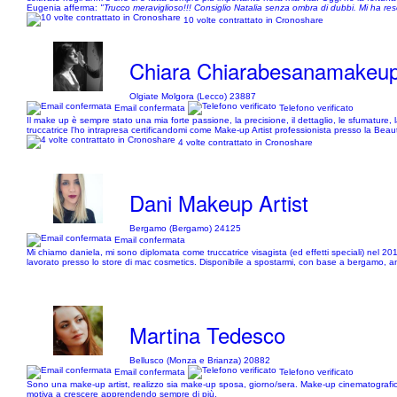
Eugenia afferma:
"Trucco meraviglioso!!! Consiglio Natalia senza ombra di dubbi. Mi ha res
10 volte contrattato in Cronoshare
Chiara Chiarabesanamakeu
Olgiate Molgora (Lecco) 23887
Email confermata
Telefono verificato
Il make up è sempre stato una mia forte passione, la precisione, il dettaglio, le sfumatur
truccatrice l'ho intrapresa certificandomi come Make-up Artist professionista presso la 
4 volte contrattato in Cronoshare
Dani Makeup Artist
Bergamo (Bergamo) 24125
Email confermata
Mi chiamo daniela, mi sono diplomata come truccatrice visagista (ed effetti speciali) nel 
lavorato presso lo store di mac cosmetics. Disponibile a spostarmi, con base a bergamo, a
Martina Tedesco
Bellusco (Monza e Brianza) 20882
Email confermata
Telefono verificato
Sono una make-up artist, realizzo sia make-up sposa, giorno/sera. Make-up cinematografici,
motiva a crescere apprendendo sempre di più.