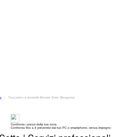
io
Truccatrice a domicilio Bonate Sotto (Bergamo)
Confronta i prezzi della tua zona
Confronta fino a 4 preventivi dal tuo PC o smartphone, senza impegno.