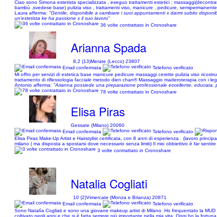
Ciao sono Simona estetista specializzata , eseguo trattamenti estetici : massaggi(decontrattu
bambù ,svedese base) pulizia viso , trattamenti viso, manicure , pedicure, semipermanente, ric
Laura afferma:
"Gentile, disponibile a cambiare i suoi appuntamenti x darmi subito disponibil
un'estetista ke ha passione x il suo lavoro"
36 volte contrattato in Cronoshare
Arianna Spada
8,2 (13)
Merate (Lecco) 23807
Email confermata
Telefono verificato
Mi offro per servizi di estetica base manicure pedicure massaggi cerette pulizia viso rico
trattamento di riflessologia facciale metodo dien chan® Massaggio maderoterapia con i legni
Antonio afferma:
"Arianna possiede una preparazione professionale eccellente, educata, pun
78 volte contrattato in Cronoshare
Elisa Piras
Gessate (Milano) 20060
Email confermata
Telefono verificato
Elisa Piras Make-Up Artist e Hairstylist certificata, con 8 anni di esperienza . (lavoro princ
milano ( ma disposta a spostarsi dove necessario senza limiti) Il mio obbiettivo è far sentire 
3 volte contrattato in Cronoshare
Natalia Cogliati
10 (2)
Vimercate (Monza e Brianza) 20871
Email confermata
Telefono verificato
Sono Natalía Cogliati e sono una giovane makeup artist di Milano. Ho frequentato la MUD S
coltivato negli anni e che si è fatta sempre più importante nella mia vita. Oggi ho la fortuna