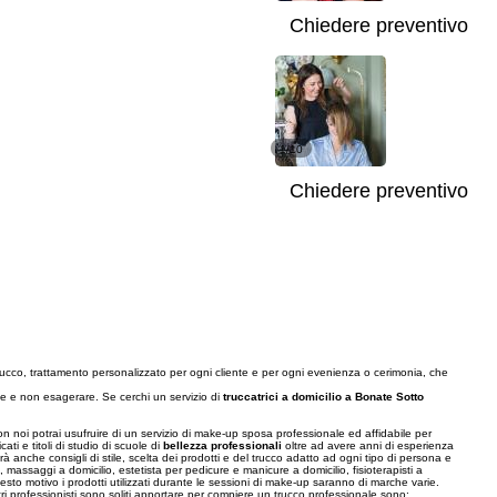
Chiedere preventivo
1/10
Chiedere preventivo
 trucco, trattamento personalizzato per ogni cliente e per ogni evenienza o cerimonia, che
se e non esagerare. Se cerchi un servizio di
truccatrici a domicilio a Bonate Sotto
 noi potrai usufruire di un servizio di make-up sposa professionale ed affidabile per
ti e titoli di studio di scuole di
bellezza professionali
oltre ad avere anni di esperienza
rà anche consigli di stile, scelta dei prodotti e del trucco adatto ad ogni tipo di persona e
, massaggi a domicilio, estetista per pedicure e manicure a domicilio, fisioterapisti a
to motivo i prodotti utilizzati durante le sessioni di make-up saranno di marche varie.
tri professionisti sono soliti apportare per compiere un trucco professionale sono: