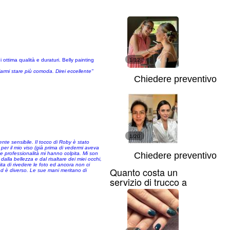
ottima qualità e duraturi. Belly painting
1/12
 farmi stare più comoda. Direi eccellente"
Chiedere preventivo
1/20
te sensibile. Il tocco di Roby è stato
 per il mio viso (già prima di vedermi aveva
e e professionalità mi hanno colpita. Mi son
Chiedere preventivo
dalla bellezza e dal risaltare dei miei occhi,
ta di rivedere le foto ed ancora non ci
Quanto costa un
ed è diverso. Le sue mani meritano di
servizio di trucco a