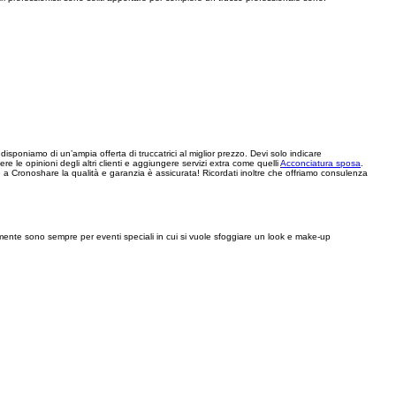
isponiamo di un’ampia offerta di truccatrici al miglior prezzo. Devi solo indicare
re le opinioni degli altri clienti e aggiungere servizi extra come quelli
Acconciatura sposa
.
e a Cronoshare la qualità e garanzia è assicurata! Ricordati inoltre che offriamo consulenza
ipalmente sono sempre per eventi speciali in cui si vuole sfoggiare un look e make-up