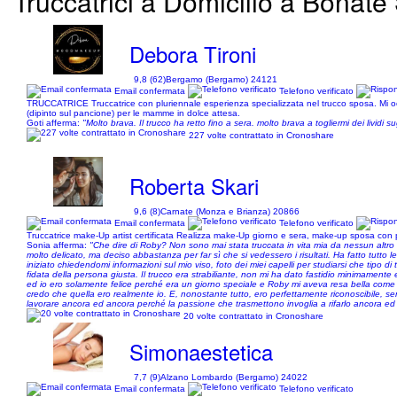
Truccatrici a Domicilio a Bonate 
Debora Tironi
9,8 (62)
Bergamo (Bergamo) 24121
Email confermata
Telefono verificato
TRUCCATRICE Truccatrice con pluriennale esperienza specializzata nel trucco sposa. Mi occupo
(dipinto sul pancione) per le mamme in dolce attesa.
Goti afferma:
"Molto brava. Il trucco ha retto fino a sera. molto brava a togliermi dei lividi
227 volte contrattato in Cronoshare
Roberta Skari
9,6 (8)
Carnate (Monza e Brianza) 20866
Email confermata
Telefono verificato
Truccatrice make-Up artist certificata Realizza make-Up giorno e sera, make-up sposa con 
Sonia afferma:
"Che dire di Roby? Non sono mai stata truccata in vita mia da nessun altro
molto delicato, ma deciso abbastanza per far sì che si vedessero i risultati. Ha fatto tutto le
iniziato chiedendomi informazioni sul mio viso, foto dei miei capelli per studiarsi che tipo d
fidata della persona giusta. Il trucco era strabiliante, non mi ha dato fastidio minimamente ed
ed io ero solamente felice perché era un giorno speciale e Roby mi aveva resa bella come un
credo che quella ero realmente io. E, nonostante tutto, ero perfettamente riconoscibile, se
lavorare ancora ed ancora perché la passione che trasmettono invoglia a rifarlo ancora ed 
20 volte contrattato in Cronoshare
Simonaestetica
7,7 (9)
Alzano Lombardo (Bergamo) 24022
Email confermata
Telefono verificato