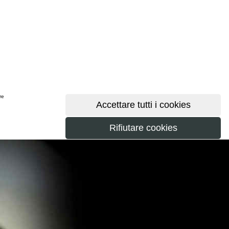
ere
maggiori