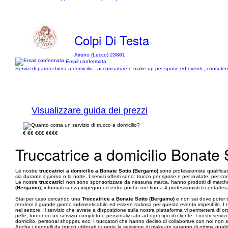
Colpi Di Testa
Airuno (Lecco) 23881
Email confermata
Servizi di parrucchiera a domicilio , acconciature e make up per spose ed eventi , consul
Visualizzare guida dei prezzi
€
€€
€€€
€€€€
Truccatrice a domicilio Bonate
Le nostre
truccatrici a domicilio a Bonate Sotto (Bergamo)
sono professioniste qualificat
sia durante il giorno o la notte. I servizi offerti sono: trucco per spose e per invitate, per co
Le nostre
truccatrici
non sono sponsorizzate da nessuna marca, hanno prodotti di marche co
(Bergamo)
, informati senza impegno ed entro poche ore fino a 4 professionisti ti contatter
Stai per caso cercando una
Truccatrice a Bonate Sotto (Bergamo)
e non sai dove poter t
rendere il grande giorno indimenticabile ed essere radiosa per questo evento irripetibile. I n
nel settore. Il servizio che avrete a disposizione sulla nostra piattaforma vi permetterà di o
pelle, fornendo un servizio completo e personalizzato ad ogni tipo di cliente. I nostri serviz
domicilio, personal shopper, ecc. I truccatori che hanno deciso di collaborare con noi non 
Anche i pennelli da trucco utilizzati durante la sessione di make-up saranno di ottima qualit