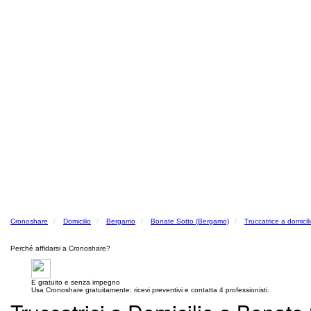
Cronoshare
Domicilio
Bergamo
Bonate Sotto (Bergamo)
Truccatrice a domicil
Perché affidarsi a Cronoshare?
E gratuito e senza impegno
Usa Cronoshare gratuitamente: ricevi preventivi e contatta 4 professionisti.