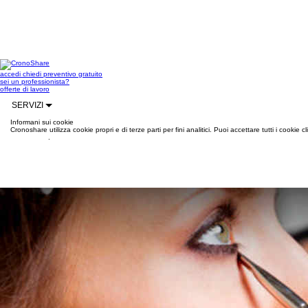
accedi
chiedi preventivo gratuito
sei un professionista?
offerte di lavoro
SERVIZI
Informani sui cookie
Cronoshare utilizza cookie propri e di terze parti per fini analitici. Puoi accettare tutti i cookie
informazioni
.