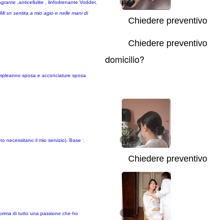
grante ,anticellulite , linfodrenante Vodder,
1/6
 Mi sn sentita a mio agio e nelle mani di
Chiedere preventivo
Chiedere preventivo
domicilio?
 compleanno sposa e acconciature sposa
to necessitano il mio servizio). Base :
1/35
Chiedere preventivo
prima di tutto una passione che ho
1/5