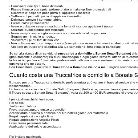
- Combinare due tipi di base differenti
- Fissare il trucco con ciprie, polvere di riso o make-up fixer professionali
- Sollevare le palpebre poco prima di applicare il mascara
- Soffiare sul pennello prima di applicare il rossetto
- Delineare sempre il contorno labbra
- Creare colori personalizzati
- Avere e utilizzare sempre una buona fonte di luce per applicare il trucco
- Utilizzare buoni prodotti per struccarsi
- Avere sempre sopracciglia sistemate e curate adatte al proprio viso
- Seguire un minimo le tendenze
- Valorizzare i punti forti del tuo viso
- Non utilizzare un trucco troppo carico (esempio non usare colori vivaci su due punti del
- Adottare un trucco che si addica alla tua carnagione, fondotinta in particolare
Se sei alla ricerca di un servizio di
truccatrice a domicilio a Bonate Sotto (Bergamo)
chied
(gratuitamente ovviamente) ciò di cui hai bisogno e ogni giorno riceverai offerte di truccatrici
In breve tempo fino a 4 truccatori professionisti della tua zona si metteranno in contatto 
ogni volta che ne occorri.
Con Cronoshare, puoi trovare
Truccatrice a Domicilio vicino a me
. I migliori servizi locali
Quanto costa una Truccatrice a domicilio a Bonate 
Il prezzo per una Truccatrice a domicilio professionista può variare in base al servizio che v
indimenticabile.
Un trucco per cerimonia a Bonate Sotto (Bergamo) (battesimo; cresima; laurea) può variar
Il Trucco sposa a Bonate Sotto (Bergamo): varia da 200 a 400 EUR compreso di prova 
I principali trucchi richiesti sono:
Per sposa:
Trattamento labbra
Prova acconciatura e trucco a domicilio
Acconciatura e trucco a domicilio nel tuo hotel il giorno del matrimonio
Regalo applicazione ciglia finte
Regalo applicazione Ampolla Flash
Consulenza personalizzata
Applicazione del velo e acconciatura
Per invitate matrimonio: