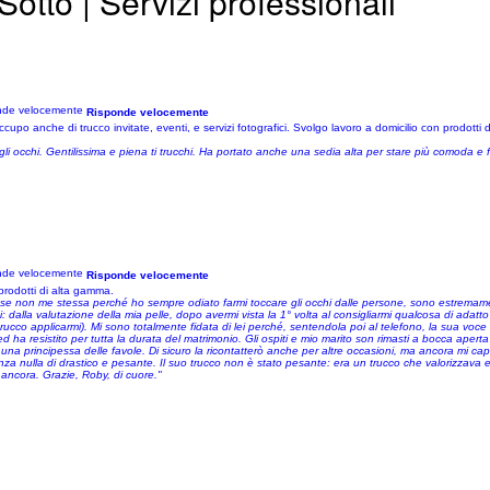
Sotto | Servizi professionali
Risponde velocemente
 anche di trucco invitate, eventi, e servizi fotografici. Svolgo lavoro a domicilio con prodotti di 
 sugli occhi. Gentilissima e piena ti trucchi. Ha portato anche una sedia alta per stare più comoda e
Risponde velocemente
prodotti di alta gamma.
 se non me stessa perché ho sempre odiato farmi toccare gli occhi dalle persone, sono estremamen
i: dalla valutazione della mia pelle, dopo avermi vista la 1° volta al consigliarmi qualcosa di adatto
i trucco applicarmi). Mi sono totalmente fidata di lei perché, sentendola poi al telefono, la sua voc
 ha resistito per tutta la durata del matrimonio. Gli ospiti e mio marito son rimasti a bocca aperta 
a principessa delle favole. Di sicuro la ricontatterò anche per altre occasioni, ma ancora mi capi
nza nulla di drastico e pesante. Il suo trucco non è stato pesante: era un trucco che valorizzava 
ancora. Grazie, Roby, di cuore."