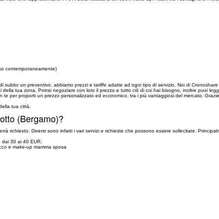
 viso contemporaneamente)
i subito un preventivo, abbiamo prezzi e tariffe adatte ad ogni tipo di servizio. Noi di Cronoshare d
 della tua zona. Potrai negoziare con loro il prezzo e tutto ciò di cui hai bisogno, inoltre puoi legge
con te per proporti un prezzo personalizzato ed economico, tra i più vantaggiosi del mercato. Grazi
 della tua città.
Sotto (Bergamo)?
errà richiesto. Diversi sono infatti i vari servizi e richieste che possono essere sollecitate. Princ
e dai 30 ai 40 EUR.
trucco e make-up mamma sposa