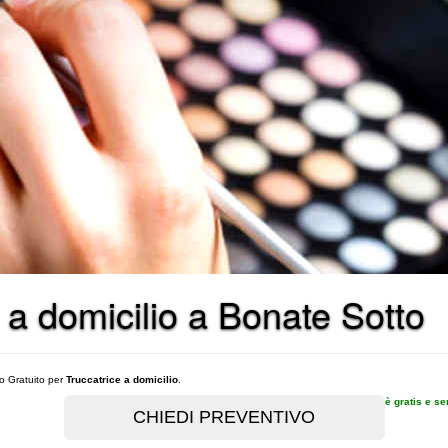
e a domicilio a Bonate Sotto
vo Gratuito per
Truccatrice a domicilio
.
è gratis e s