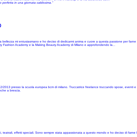
o perfetta in una giornata caldissima."
p
e, la bellezza mi entusiasmano e ho deciso di dedicarmi anima e cuore a questa passione per farne
Beauty Fashion Academy e la Making Beauty Academy di Milano e approfondendo la...
2012/2013 presso la scuola europea bcm di milano. Truccatrice freelance truccando spose, eventi e 
nche a brescia.
 teatrali, effetti speciali. Sono sempre stata appassionata a questo mondo e ho deciso di farne 