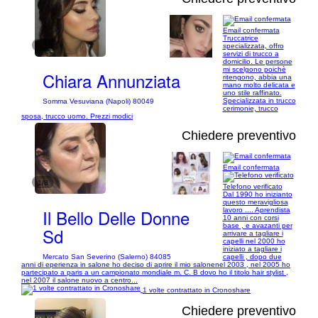
Email confermata
Truccatrice
1/10
specializzata, offro
servizi di trucco a
domicilio. Le persone
mi scelgono poichè
Chiara Annunziata
ritengono, abbia una
mano molto delicata e
uno stile raffinato.
Specializzata in trucco
Somma Vesuviana (Napoli) 80049
cerimonie, trucco
sposa, trucco uomo. Prezzi modici
Chiedere preventivo
Email confermata
1/8
Telefono verificato
Dal 1990 ho inizianto
questo meravigliosa
Il Bello Delle Donne
lavoro .... Aprendista
10 anni con corsi
base , e avazanti per
Sd
arrivare a tagliare i
capelli nel 2000 ho
iniziato a tagliare i
Mercato San Severino (Salerno) 84085
capelli , dopo due
anni di eperienza in salone ho deciso di aprire il mio salonenel 2003 , nel 2005 ho
partecipato a paris a un campionato mondiale m. C. B dovo ho il titolo hair stylist ,
nel 2007 il salone nuovo a centro...
1 volte contrattato in Cronoshare
Chiedere preventivo