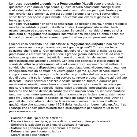
Le nostre
truccatrici a domicilio a Poggiomarino (Napoli)
sono professioniste
qualificate e con anni di esperienza. Questo servizio comprende consigli di stile,
scelta dei prodotti e del trucco, trattamento personalizzato per ogni cliente e per
ogni evenienza o cerimonia, che sia durante il giorno o la notte. I servizi offerti
sono: trucco per spose e per invitate, per comunioni, eventi di giorno o di sera,
feste, galà, ecc.
Le nostre
truccatrici
non sono sponsorizzate da nessuna marca, hanno prodotti di
marche consolidate e prodotti di ottima qualità. Consigliamo alle nostre clienti di
essere sempre sé stesse e non esagerare. Se cerchi un servizio di
truccatrici a
domicilio a Poggiomarino (Napoli)
, informati senza impegno ed entro poche ore
fino a 4 professionisti ti contatteranno per fornirti un prezzo personalizzato.
Stai per caso cercando una
Truccatrice a Poggiomarino (Napoli)
e non sai dove
poter trovare un buon professionista per il grande giorno?! Cronoshare ha la
soluzione che fa per te! Con noi potrai usufruire di un servizio di make-up sposa
professionale ed affidabile per rendere il grande giorno indimenticabile ed essere
radiosa per questo evento irripetibile. I nostri professionisti del make-up sono dei
professionisti ampiamente qualificati. Contano con certificati e titoli di studio di
scuole di
bellezza professionali
oltre ad avere anni di esperienza nel settore. Il
servizio che avrete a disposizione sulla nostra piattaforma vi permetterà di ottenere
consigli sullo stile da adottare nel vostro grande giorno. Questo servizio inoltre,
comprenderà anche consigli di stile, scelta dei prodotti e del trucco adatto ad ogni
tipo di persona e pelle, fornendo un servizio completo e personalizzato ad ogni tipo
di cliente. I nostri servizi di bellezza e salute includono: trucco a domicilio per
matrimoni ed eventi, parrucchiera a domicilio, massaggi a domicilio, estetista per
pedicure e manicure a domicilio, fisioterapisti a domicilio, personal shopper, ecc. I
truccatori che hanno deciso di collaborare con noi non sono dei rappresentanti né
tanto meno vengono sponsorizzati da una marca in particolare, per questo motivo i
prodotti utilizzati durante le sessioni di make-up saranno di marche varie. Anche i
pennelli da trucco utilizzati durante la sessione di make-up saranno di ottima
qualità, visto che rappresentano il 70% della riuscita di un buon make-up. Alcuni tra
i consigli che i nostri professionisti sono soliti apportare per compiere un trucco
professionale sono:
- Combinare due tipi di base differenti
- Fissare il trucco con ciprie, polvere di riso o make-up fixer professionali
- Sollevare le palpebre poco prima di applicare il mascara
- Soffiare sul pennello prima di applicare il rossetto
- Delineare sempre il contorno labbra
- Creare colori personalizzati