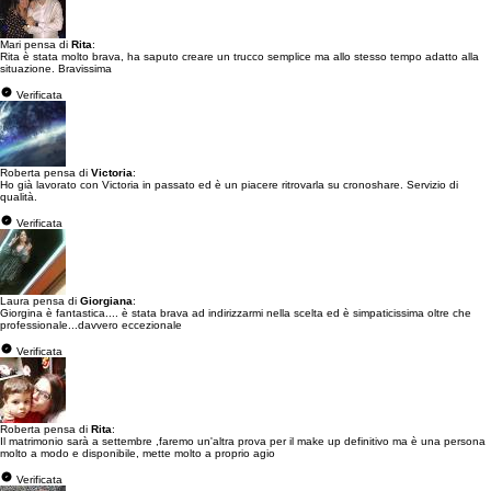
Mari pensa di
Rita
:
Rita è stata molto brava, ha saputo creare un trucco semplice ma allo stesso tempo adatto alla
situazione. Bravissima
Verificata
Roberta pensa di
Victoria
:
Ho già lavorato con Victoria in passato ed è un piacere ritrovarla su cronoshare. Servizio di
qualità.
Verificata
Laura pensa di
Giorgiana
:
Giorgina è fantastica.... è stata brava ad indirizzarmi nella scelta ed è simpaticissima oltre che
professionale...davvero eccezionale
Verificata
Roberta pensa di
Rita
:
Il matrimonio sarà a settembre ,faremo un'altra prova per il make up definitivo ma è una persona
molto a modo e disponibile, mette molto a proprio agio
Verificata