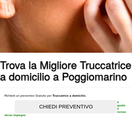
Trova la Migliore Truccatrice
a domicilio a Poggiomarino
Richiedi un preventivo Gratuito per
Truccatrice a domicilio
.
è
gratis
e
senza
alcun impegno