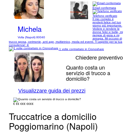
Email confermata
1/4
Telefono verificato
Il mio compito è
renderti felice nel tuo
Michela
giorno più importante.
Vedere e rendere le
donne felici e belle, mi
riempie di gioia e mi
Volla (Napoli) 80040
appaga. Mi occupo di
trucco sposa, cerimonie, anti age, multietnico, moda ed eventi. Ti aspetto per la tua
consulenza! ☺️
1 volte contrattato in Cronoshare
Chiedere preventivo
Quanto costa un
servizio di trucco a
domicilio?
1/6
Visualizzare guida dei prezzi
€
€€
€€€
€€€€
Truccatrice a domicilio
Poggiomarino (Napoli)