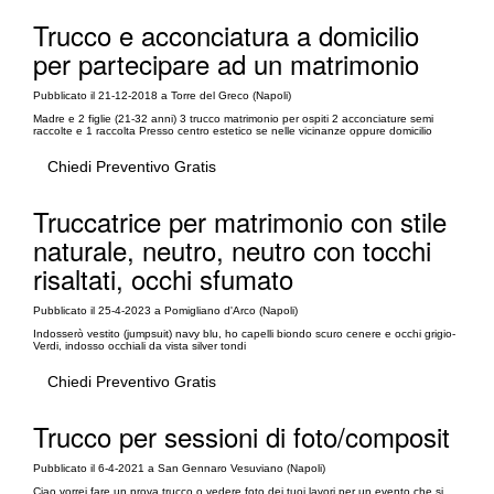
Trucco e acconciatura a domicilio
per partecipare ad un matrimonio
Pubblicato il 21-12-2018 a Torre del Greco (Napoli)
Madre e 2 figlie (21-32 anni) 3 trucco matrimonio per ospiti 2 acconciature semi
raccolte e 1 raccolta Presso centro estetico se nelle vicinanze oppure domicilio
Chiedi Preventivo Gratis
Truccatrice per matrimonio con stile
naturale, neutro, neutro con tocchi
risaltati, occhi sfumato
Pubblicato il 25-4-2023 a Pomigliano d'Arco (Napoli)
Indosserò vestito (jumpsuit) navy blu, ho capelli biondo scuro cenere e occhi grigio-
Verdi, indosso occhiali da vista silver tondi
Chiedi Preventivo Gratis
Trucco per sessioni di foto/composit
Pubblicato il 6-4-2021 a San Gennaro Vesuviano (Napoli)
Ciao vorrei fare un prova trucco o vedere foto dei tuoi lavori per un evento che si