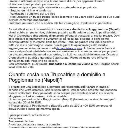
- Avere e utilizzare sempre una buona fonte di luce per applicare il trucco
- Utilizzare buoni prodotti per struccarsi
- Avere sempre sopracciglia sistemate e curate adatte al proprio viso
- Seguire un minimo le tendenze
- Valorizzare i punti forti del tuo viso
- Non utilizzare un trucco troppo carico (esempio non usare colori vivaci su due punti
del viso contemporaneamente)
- Adottare un trucco che si addica alla tua carnagione, fondotinta in particolare
Se sei alla ricerca di un servizio di
truccatrice a domicilio a Poggiomarino (Napoli)
chiedi subito un preventivo, abbiamo prezzi e tariffe adatte ad ogni tipo di servizio.
Noi di Cronoshare disponiamo di un’ampia offerta di truccatrici al miglior prezzo. Devi
solo indicare (gratuitamente ovviamente) ciò di cui hai bisogno e ogni giorno
riceverai offerte di truccatrici della tua zona. Potrai negoziare con loro il prezzo e
tutto ciò di cui hai bisogno, inoltre puoi leggere le opinioni degli altri clienti e
aggiungere servizi extra come quelli
Acconciatura sposa
. In breve tempo fino a 4
truccatori professionisti della tua zona si metteranno in contatto con te per proporti
un prezzo personalizzato ed economico, tra i più vantaggiosi del mercato. Grazie a
Cronoshare la qualità e garanzia è assicurata! Ricordati inoltre che offriamo
consulenza ogni volta che ne occorri.
Con Cronoshare, puoi trovare
Truccatrice a Domicilio vicino a me
. I migliori servizi
locali della tua città.
Quanto costa una Truccatrice a domicilio a
Poggiomarino (Napoli)?
Il prezzo per una Truccatrice a domicilio professionista può variare in base al
servizio che verrà richiesto. Diversi sono infatti i vari servizi e richieste che possono
essere sollecitate. Principalmente sono sempre per eventi speciali in cui si vuole
sfoggiare un look e make-up indimenticabile.
Un trucco per cerimonia a Poggiomarino (Napoli) (battesimo; cresima; laurea) può
variare dai 30 ai 40 EUR.
Il Trucco sposa a Poggiomarino (Napoli): varia da 200 a 400 EUR compreso di
prova trucco e make-up mamma sposa
I principali trucchi richiesti sono:
Per sposa:
Trattamento labbra
Prova acconciatura e trucco a domicilio
Acconciatura e trucco a domicilio nel tuo hotel il giorno del matrimonio