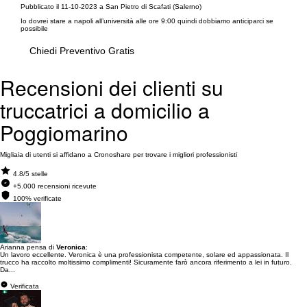
Pubblicato il 11-10-2023 a San Pietro di Scafati (Salerno)
Io dovrei stare a napoli all’università alle ore 9:00 quindi dobbiamo anticiparci se
possibile
Chiedi Preventivo Gratis
Recensioni dei clienti su
truccatrici a domicilio a
Poggiomarino
Migliaia di utenti si affidano a Cronoshare per trovare i migliori professionisti
4.8/5 stelle
+5.000 recensioni ricevute
100% verificate
Arianna pensa di
Veronica
:
Un lavoro eccellente. Veronica è una professionista competente, solare ed appassionata. Il
trucco ha raccolto moltissimo complimenti! Sicuramente farò ancora riferimento a lei in futuro.
Da...
Verificata