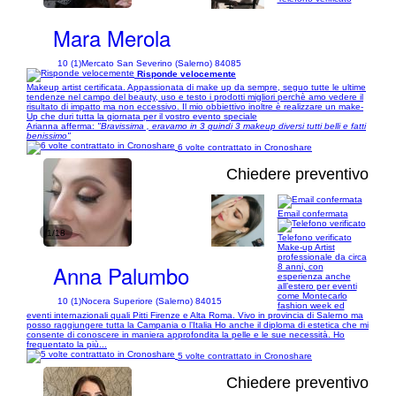
Mara Merola
10 (1)
Mercato San Severino (Salerno) 84085
Risponde velocemente
Makeup artist certificata. Appassionata di make up da sempre, seguo tutte le ultime
tendenze nel campo del beauty, uso e testo i prodotti migliori perchè amo vedere il
risultato di impatto ma non eccessivo. Il mio obbiettivo inoltre è realizzare un make-
Up che duri tutta la giornata per il vostro evento speciale
Arianna afferma:
"Bravissima , eravamo in 3 quindi 3 makeup diversi tutti belli e fatti
benissimo"
6 volte contrattato in Cronoshare
Chiedere preventivo
Email confermata
1/18
Telefono verificato
Make-up Artist
professionale da circa
Anna Palumbo
8 anni, con
esperienza anche
all’estero per eventi
come Montecarlo
10 (1)
Nocera Superiore (Salerno) 84015
fashion week ed
eventi internazionali quali Pitti Firenze e Alta Roma. Vivo in provincia di Salerno ma
posso raggiungere tutta la Campania o l’Italia Ho anche il diploma di estetica che mi
consente di conoscere in maniera approfondita la pelle e le sue necessità. Ho
frequentato la più...
5 volte contrattato in Cronoshare
Chiedere preventivo