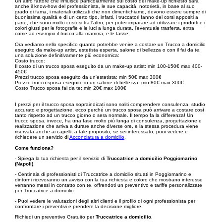
Un altro fattore che influisce particolarmente sul costo del make-up richiesto sarà
anche il know-how del professionista, le sue capacità, notorietà, in base al suo
grado di fama, i materiali utilizzati che non dimentichiamo, devono essere sempre di
buonissima qualità e di un certo tipo, infatti, i truccatori fanno dei corsi appositi a
parte, che sono molto costosi tra l'altro, per poter imparare ad utilizzare i prodotti e i
colori giusti per le fotografie e le luci a lunga durata, l'eventuale trasferta, extra
come ad esempio il trucco alla mamma, e le tasse.
Ora vediamo nello specifico quanto potrebbe venire a costare un Trucco a domicilio
eseguito da make-up artist, estetista esperta, salone di bellezza o con il fai da te,
una soluzione definitivamente più economica:
Costo trucco:
Il costo di un trucco sposa eseguito da un make-up artist: min 100-150€ max 400-
450€
Prezzi trucco sposa eseguito da un'estetista: min 50€ max 300€
Prezzo trucco sposa eseguito in un salone di bellezza: min 80€ max 300€
Costo Trucco sposa fai da te: min 20€ max 100€
I prezzi per il trucco sposa sopraindicati sono soliti comprendere consulenza, studio
accurato e progettazione, ecco perché un trucco sposa può arrivare a costare così
tanto rispetto ad un trucco giorno o sera normale. Il tempo fa la differenza! Un
trucco sposa, invece, ha una fase molto più lunga di consulenza, progettazione e
realizzazione che arriva a durare anche diverse ore, e la stessa procedura viene
riservata anche ai capelli, a tale proposito, se sei interessato, puoi vedere e
richiedere un servizio di
Acconciatura a domicilio
.
Come funziona?
- Spiega la tua richiesta per il servizio di
Truccatrice a domicilio Poggiomarino
(Napoli)
.
- Centinaia di professionisti di Truccatrice a domicilio situati in Poggiomarino e
dintorni riceveranno un avviso con la tua richiesta e coloro che mostrano interesse
verranno messi in contatto con te, offrendoti un preventivo e tariffe personalizzate
per Truccatrice a domicilio.
- Puoi vedere le valutazioni degli altri clienti e il profilo di ogni professionista per
confrontare i preventivi e prendere la decisione migliore.
Richiedi un preventivo Gratuito per
Truccatrice a domicilio
.