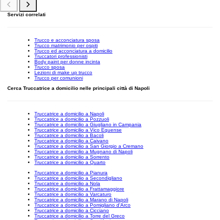
Servizi correlati
Trucco e acconciatura sposa
Trucco matrimonio per ospiti
Trucco ed acconciatura a domicilio
Truccatori professionisti
Body paint per donne incinta
Trucco sposa
Lezioni di make up trucco
Trucco per comunioni
Cerca Truccatrice a domicilio nelle principali città di Napoli
Truccatrice a domicilio a Napoli
Truccatrice a domicilio a Pozzuoli
Truccatrice a domicilio a Giugliano in Campania
Truccatrice a domicilio a Vico Equense
Truccatrice a domicilio a Bacoli
Truccatrice a domicilio a Caivano
Truccatrice a domicilio a San Giorgio a Cremano
Truccatrice a domicilio a Mugnano di Napoli
Truccatrice a domicilio a Sorrento
Truccatrice a domicilio a Quarto
Truccatrice a domicilio a Pianura
Truccatrice a domicilio a Secondigliano
Truccatrice a domicilio a Nola
Truccatrice a domicilio a Frattamaggiore
Truccatrice a domicilio a Varcaturo
Truccatrice a domicilio a Marano di Napoli
Truccatrice a domicilio a Pomigliano d'Arco
Truccatrice a domicilio a Cicciano
Truccatrice a domicilio a Torre del Greco