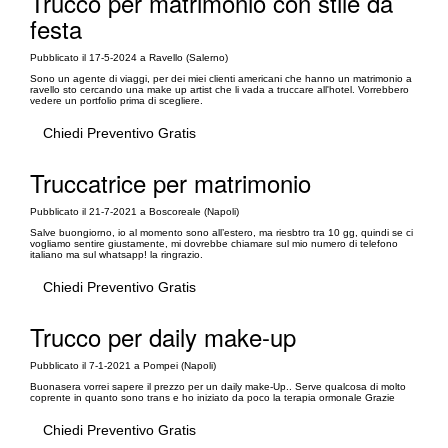
Trucco per matrimonio con stile da
festa
Pubblicato il 17-5-2024 a Ravello (Salerno)
Sono un agente di viaggi, per dei miei clienti americani che hanno un matrimonio a
ravello sto cercando una make up artist che li vada a truccare all'hotel. Vorrebbero
vedere un portfolio prima di scegliere.
Chiedi Preventivo Gratis
Truccatrice per matrimonio
Pubblicato il 21-7-2021 a Boscoreale (Napoli)
Salve buongiorno, io al momento sono all’estero, ma riesbtro tra 10 gg, quindi se ci
vogliamo sentire giustamente, mi dovrebbe chiamare sul mio numero di telefono
italiano ma sul whatsapp! la ringrazio.
Chiedi Preventivo Gratis
Trucco per daily make-up
Pubblicato il 7-1-2021 a Pompei (Napoli)
Buonasera vorrei sapere il prezzo per un daily make-Up.. Serve qualcosa di molto
coprente in quanto sono trans e ho iniziato da poco la terapia ormonale Grazie
Chiedi Preventivo Gratis