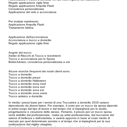
Regalo applicazione ciglia finte
Regalo applicazione Ampolla Flash
Consulenza personalizzata
Applicazione del velo e acconciatura
Per invitate matrimonio:
Applicazione Ampolla Flash
Trattamento labbra
Applicazione dell'acconciatura
Acconciatura e trucco a domicilio
Regalo applicazione ciglia finte
Angolo del trucco
Atelier di Ritocchi di Trucco e ricevimenti
Trucco e acconciatura per lo Sposo
Bridal Advisor, consulenza personalizzata a ore
Alcune ricerche frequenti dei nostri clienti sono:
Trucco a domicilio
Trucco a domicilio prezzi
Trucco a domicilio Halloween
Trucco a domicilio zona nord
Trucco a domicilio zona sud
Trucco a domicilio zona est
Trucco a domicilio zona ovest
Trucco artistico a domicilio
In media i prezzi base per i servizi di una Truccatrice a domicilio 2018 variano
dipendendo da diversi fattori. Per esempio, il costo per un trucco da sposa dipende
in primo luogo dal tipo di lavoro e dal tempo che si impiegherà per lo studio,
progettazione e creazione dello stesso. Pertanto, il prezzo per un trucco sposa
verrà stabilito dal professionista - make-up artist professionista, dal truccatore del
salone di bellezza o dall'estetista, e varierà appunto in base al costo medio di
mercato per quel determinato servizio e al tempo che si impiegherà per la sua
realizzazione dal miglior visagista.