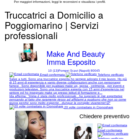
Per maggiori informazioni, leggi le recensioni e visualizza i profili.
Truccatrici a Domicilio a
Poggiomarino | Servizi
professionali
Make And Beauty
Imma Esposito
10 (13)
Pompei Scavi (Napoli) 80045
Email confermata
Telefono verificato
Salve a tutti. Sono una truccatrice esperta ho sempre adorato il mio lavoro. Ho più
di 15 anni di esperienza e vanto diverse collaborazioni anche con personaggi
famosi . Sono disponibile per qualsiasi make up, sposa , cerimonia , per eventi e
produzioni televisive. Sono una truccatrice esperta con 15 anni d'esperienza nel
settore ed ho insegnato make up presso istituti di formazione e...
Ida afferma:
"Imma é stata molto professionale...ha superato le mie aspettative
pensando al fatto che raramente riesco ad affidarmi a qualcuno che non so come
lavora perche sono molto esigente...dunque la consiglio vivamente!😉"
20 volte contrattato in Cronoshare
Chiedere preventivo
Email confermata
1/4
Telefono verificato