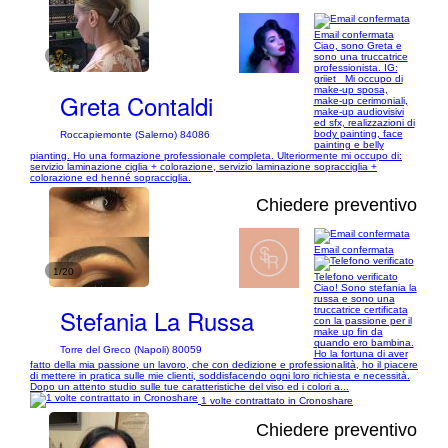
Email confermata
Ciao, sono Greta e
1/6
sono una truccatrice
professionista. IG:
griiet_ Mi occupo di
make-up sposa,
Greta Contaldi
make-up cerimoniali,
make-up audiovisivi
ed sfx, realizzazioni di
body painting, face
Roccapiemonte (Salerno) 84086
painting e belly
pianting. Ho una formazione professionale completa. Ulteriormente mi occupo di:
servizio laminazione ciglia + colorazione, servizio laminazione sopracciglia +
colorazione ed henné sopracciglia.
Chiedere preventivo
Email confermata
1/20
Telefono verificato
Ciao! Sono stefania la
russa e sono una
Stefania La Russa
truccatrice certificata
con la passione per il
make up fin da
quando ero bambina.
Torre del Greco (Napoli) 80059
Ho la fortuna di aver
fatto della mia passione un lavoro, che con dedizione e professionalità, ho il piacere
di mettere in pratica sulle mie clienti, soddisfacendo ogni loro richiesta e necessità.
Dopo un attento studio sulle tue caratteristiche del viso ed i colori a...
1 volte contrattato in Cronoshare
Chiedere preventivo