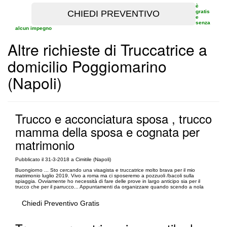
è
gratis
e
senza
alcun impegno
Altre richieste di Truccatrice a
domicilio Poggiomarino
(Napoli)
Trucco e acconciatura sposa , trucco
mamma della sposa e cognata per
matrimonio
Pubblicato il 31-3-2018 a Cimitile (Napoli)
Buongiorno ... Sto cercando una visagista e truccatrice molto brava per il mio
matrimonio luglio 2019. Vivo a roma ma ci sposeremo a pozzuoli /bacoli sulla
spiaggia. Ovviamente ho necessità di fare delle prove in largo anticipo sia per il
trucco che per il parrucco... Appuntamenti da organizzare quando scendo a nola
Chiedi Preventivo Gratis