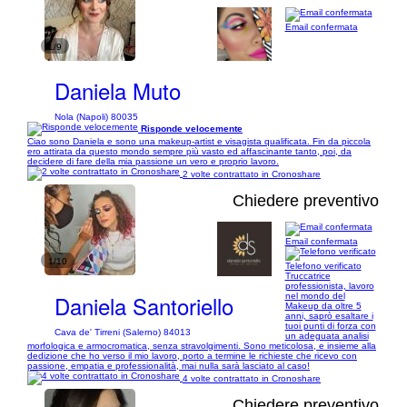
Email confermata
1/9
Daniela Muto
Nola (Napoli) 80035
Risponde velocemente
Ciao sono Daniela e sono una makeup-artist e visagista qualificata. Fin da piccola
ero attirata da questo mondo sempre più vasto ed affascinante tanto, poi, da
decidere di fare della mia passione un vero e proprio lavoro.
2 volte contrattato in Cronoshare
Chiedere preventivo
Email confermata
1/10
Telefono verificato
Truccatrice
professionista, lavoro
Daniela Santoriello
nel mondo del
Makeup da oltre 5
anni, saprò esaltare i
tuoi punti di forza con
Cava de' Tirreni (Salerno) 84013
un adeguata analisi
morfologica e armocromatica, senza stravolgimenti. Sono meticolosa, e insieme alla
dedizione che ho verso il mio lavoro, porto a termine le richieste che ricevo con
passione, empatia e professionalità, mai nulla sarà lasciato al caso!
4 volte contrattato in Cronoshare
Chiedere preventivo