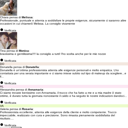
Chiara pensa di
Melissa
:
Professionale, puntuale e attenta a soddisfare le proprie esigenze, sicuramente ci saranno altre
occasioni in cui chiamerò Melissa. La consiglio vivamente
Verificata
Tina pensa di
Monica
:
bravissima e gentilissima!!!! la consiglio a tutti! l'ho scelta anche per le mie nozze
Verificata
DO
Donatella pensa di
Donatella
:
Donatella è un'ottima professionista attenta alle esigenze personali e molto empatica. Lho
contattata per una serata importante e ci siamo intese subito sul tipo di makeup da scegliere...e
il...
Verificata
AL
Alessandra pensa di
Annamaria
:
Ci siamo trovate benissimo con Annamaria, il trucco che ha fatto a me e a mia madre è stato
ottimo, è durato tutta la giornata nonostante il caldo e ha seguito le nostre indicazioni dandoci...
Verificata
VA
Valeria pensa di
Rosaria
:
Professionista eccellente, attenta alle esigenze della cliente e molto competente. Trucco
impeccabile, realizzato con cura e precisione. Sono rimasta pienamente soddisfatta del
risultato....
Verificata