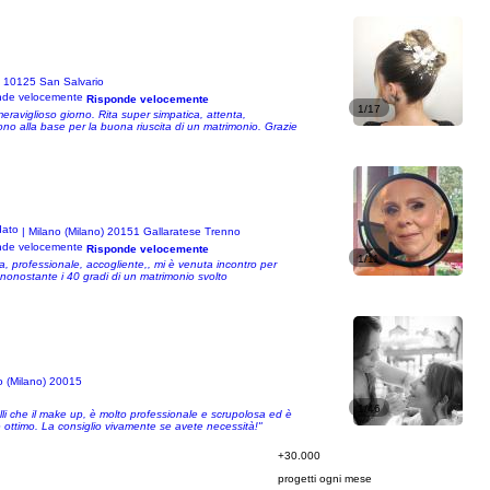
o) 10125 San Salvario
Risponde velocemente
1/17
raviglioso giorno. Rita super simpatica, attenta,
ono alla base per la buona riuscita di un matrimonio. Grazie
| Milano (Milano) 20151 Gallaratese Trenno
Risponde velocemente
1/11
ia, professionale, accogliente,, mi è venuta incontro per
no nonostante i 40 gradi di un matrimonio svolto
o (Milano) 20015
1/46
li che il make up, è molto professionale e scrupolosa ed è
è ottimo. La consiglio vivamente se avete necessità!"
+30.000
progetti ogni mese