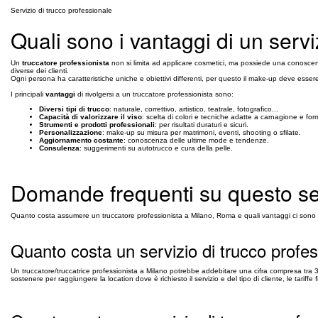
Servizio di trucco professionale
Quali sono i vantaggi di un servi
Un
truccatore professionista
non si limita ad applicare cosmetici, ma possiede una conoscenz
diverse dei clienti.
Ogni persona ha caratteristiche uniche e obiettivi differenti, per questo il make-up deve ess
I principali
vantaggi
di rivolgersi a un truccatore professionista sono:
Diversi tipi di trucco
: naturale, correttivo, artistico, teatrale, fotografico...
Capacità di valorizzare il viso
: scelta di colori e tecniche adatte a carnagione e for
Strumenti e prodotti professionali
: per risultati duraturi e sicuri.
Personalizzazione
: make-up su misura per matrimoni, eventi, shooting o sfilate.
Aggiornamento costante
: conoscenza delle ultime mode e tendenze.
Consulenza
: suggerimenti su autotrucco e cura della pelle.
Domande frequenti su questo se
Quanto costa assumere un truccatore professionista a Milano, Roma e quali vantaggi ci sono n
Quanto costa un servizio di trucco profe
Un truccatore/truccatrice professionista a Milano potrebbe addebitare una cifra compresa tra 3
sostenere per raggiungere la location dove è richiesto il servizio e del tipo di cliente, le tariffe