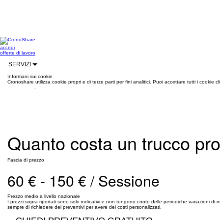
accedi
offerte di lavoro
SERVIZI
Informani sui cookie
Cronoshare utilizza cookie propri e di terze parti per fini analitici. Puoi accettare tutti i cookie
informazioni
.
Quanto costa un trucco pro
Fascia di prezzo
60 € - 150 € / Sessione
Prezzo medio a livello nazionale
I prezzi sopra riportati sono solo indicativi e non tengono conto delle periodiche variazioni d
sempre di richiedere dei preventivi per avere dei costi personalizzati.