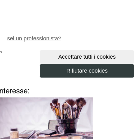
chiedi preventivo gratuito
sei un professionista?
ere
maggiori
interesse: