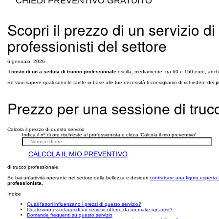
CHIEDI PREVENTIVO GRATUITO
Scopri il prezzo di un servizio di
professionisti del settore
6 gennaio, 2026
Il
costo di un a seduta di trucco professionale
oscilla, mediamente, tra 60 e 150 euro, anche 
Se vuoi sapere quali sono le tariffe in base alle tue necessità ti consigliamo di richiedere dei
p
Prezzo per una sessione di truc
Calcola il prezzo di questo servizio
Indica il nº di ore rischieste al professionista e clicca 'Calcola il mio preventivo'
CALCOLA IL MIO PREVENTIVO
di trucco professionale.
Se hai un'attività operante nel settore della bellezza e desideri
contrattare una figura esperta 
professionista
.
Indice
Quali fattori influenzano i prezzi di questo servizio?
Quali sono i vantaggi di un servizio offerto da un make up artist?
Domande frequenti su questo servizio