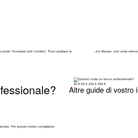
 cliccando “Accettare tutti i cookies”. Puoi cambiare la
configurazione
, e/o rifiutare, cosi come otten
fessionale?
30 €
60 €
150 €
400 €
Altre guide di vostro 
i mercato. Per questo motivo consigliamo