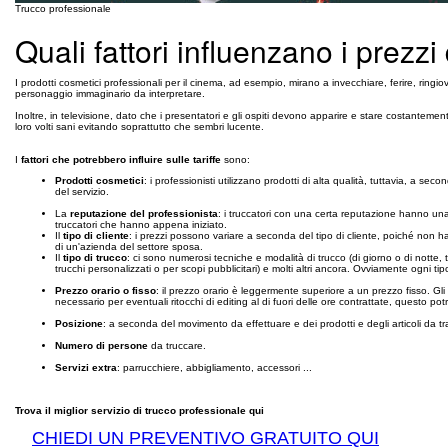
Trucco professionale
Quali fattori influenzano i prezzi
I prodotti cosmetici professionali per il cinema, ad esempio, mirano a invecchiare, ferire, ringio
personaggio immaginario da interpretare.
Inoltre, in televisione, dato che i presentatori e gli ospiti devono apparire e stare costantement
loro volti sani evitando soprattutto che sembri lucente.
I
fattori che potrebbero influire sulle tariffe
sono:
Prodotti cosmetici
: i professionisti utilizzano prodotti di alta qualità, tuttavia, a s
del servizio.
La
reputazione del professionista
: i truccatori con una certa reputazione hanno una 
truccatori che hanno appena iniziato.
Il
tipo di cliente
: i prezzi possono variare a seconda del tipo di cliente, poiché non ha
di un'azienda del settore sposa.
Il
tipo di trucco
: ci sono numerosi tecniche e modalità di trucco (di giorno o di notte,
trucchi personalizzati o per scopi pubblicitari) e molti altri ancora. Ovviamente ogni tipo
Prezzo orario o fisso
: il prezzo orario è leggermente superiore a un prezzo fisso. Gl
necessario per eventuali ritocchi di editing al di fuori delle ore contrattate, questo 
Posizione
: a seconda del movimento da effettuare e dei prodotti e degli articoli da tra
Numero di persone
da truccare.
Servizi extra
: parrucchiere, abbigliamento, accessori ...
Trova il miglior servizio di trucco professionale qui
CHIEDI UN PREVENTIVO GRATUITO QUI