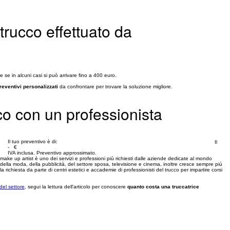
 trucco effettuato da
se in alcuni casi si può arrivare fino a 400 euro.
reventivi personalizzati
da confrontare per trovare la soluzione migliore.
co con un professionista
Il tuo preventivo è di:
Il
- €
IVA inclusa. Preventivo approssimato.
make up artist è uno dei servizi e professioni più richiesti dalle aziende dedicate al mondo
della moda, della pubblicità, del settore sposa, televisione e cinema, inoltre cresce sempre più
la richiesta da parte di centri estetici e accademie di professionisti del trucco per impartire corsi
del settore
, segui la lettura dell'articolo per conoscere
quanto costa una truccatrice