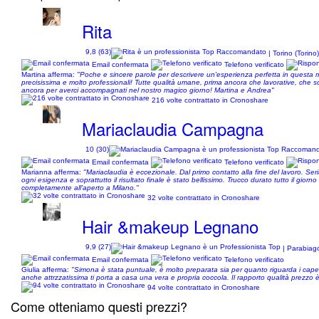
Rita
9,8 (63)
| Torino (Torin
Email confermata
Telefono verificato
Martina afferma:
"Poche e sincere parole per descrivere un'esperienza perfetta in questa me
precisissima e molto professionali! Tutte qualità umane, prima ancora che lavorative, che s
ancora per averci accompagnati nel nostro magico giorno! Martina e Andrea"
216 volte contrattato in Cronoshare
Mariaclaudia Campagna
10 (30)
Email confermata
Telefono verificato
Marianna afferma:
"Mariaclaudia è eccezionale. Dal primo contatto alla fine del lavoro. Ser
ogni esigenza e soprattutto il risultato finale è stato bellissimo. Trucco durato tutto il gior
completamente all'aperto a Milano."
32 volte contrattato in Cronoshare
Hair &makeup Legnano
9,9 (27)
| Parabiag
Email confermata
Telefono verificato
Giulia afferma:
"Simona è stata puntuale, è molto preparata sia per quanto riguarda i capel
anche attrzzatissima ti porta a casa una vera e propria coccola. Il rapporto qualità prezzo 
94 volte contrattato in Cronoshare
Come otteniamo questi prezzi?