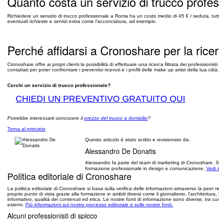
Quanto costa un servizio di trucco prof
Richiedere un servizio di trucco professionale a Roma ha un costo medio di 45 € / seduta, tutt
eventuali richieste e servizi extra come l'acconciatura, ad esempio.
Perché affidarsi a Cronoshare per la rice
Cronoshare offre ai propri clienti la possibilità di effettuare una ricerca filtrata dei professioni
contattati per poter confrontare i preventivi ricevuti e i profili delle make up artist della tua c
Cerchi un servizio di trucco professionale?
CHIEDI UN PREVENTIVO GRATUITO QUI
Potrebbe interessarti conoscere il
prezzo del trucco a domicilio
?
Torna al principio
Questo articolo è stato scritto e revisionato da:
Alessandro De Donatis
Alessandro fa parte del team di marketing di Cronoshare. S
formazione professionale in design e comunicazione.
Vedi i
Politica editoriale di Cronoshare
La politica editoriale di Cronoshare si basa sulla verifica delle informazioni attraverso la peer re
proprio punto di vista grazie alla formazione in ambiti diversi come il giornalismo, l'architettura,
informativo, qualità dei contenuti ed etica. Le nostre fonti di informazione sono diverse, tra cui 
esterni.
Più informazioni sul nostro processo editoriale e sulle nostre fonti.
Alcuni professionisti di spicco