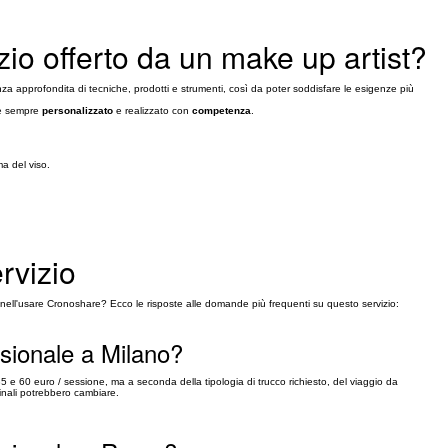
zio offerto da un make up artist?
a approfondita di tecniche, prodotti e strumenti, così da poter soddisfare le esigenze più
ere sempre
personalizzato
e realizzato con
competenza
.
ma del viso.
rvizio
ell'usare Cronoshare? Ecco le risposte alle domande più frequenti su questo servizio:
ssionale a Milano?
5 e 60 euro / sessione, ma a seconda della tipologia di trucco richiesto, del viaggio da
 finali potrebbero cambiare.