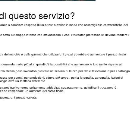
 di questo servizio?
vanire o cambiare l'aspetto di un attore o attrice in modo che assomigli alle caratteristiche del
e sotto luci troppo intense che sfavoriscono il viso, i truccatori professionisti devono rendere i
econda del marchio e della gamma che utilizzano, i prezzi potrebbero aumentare il prezzo finale
domanda molto più alta, quindi c'è la possibilità che aumentino le loro tariffe rispetto ai
blo stesso peso lavorativo prestare un servizio di trucco per film e televisione o per il catalogo
 trucco per eventi, per produzioni,
pittura del corpo
, per la fotografia, aerografia, lezioni di
logia avrà un tariffario differente.
i straordinari vengono solitamente addebitati separatamente, quindi se il truccatore è
potrebbe comportare un aumento del costo finale.
sportare, il prezzo varierà.