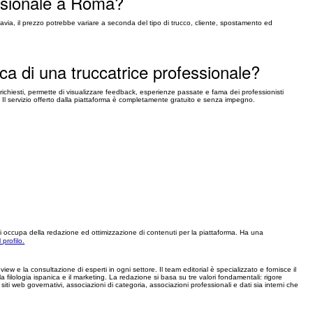
essionale a Roma?
avia, il prezzo potrebbe variare a seconda del tipo di trucco, cliente, spostamento ed
rca di una truccatrice professionale?
sti richiesti, permette di visualizzare feedback, esperienze passate e fama dei professionisti
ittà. Il servizio offerto dalla piattaforma è completamente gratuito e senza impegno.
i occupa della redazione ed ottimizzazione di contenuti per la piattaforma. Ha una
l profilo.
view e la consultazione di esperti in ogni settore. Il team editorial è specializzato e fornisce il
 la filologia ispanica e il marketing. La redazione si basa su tre valori fondamentali: rigore
siti web governativi, associazioni di categoria, associazioni professionali e dati sia interni che