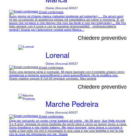
Osimo (Ancona) 60027
Email confermata
Buon giorno mi chiamo marica ciabattini residente ad osimo(an)..... Da alcuni anni
mi sto occupando di assistenza privata ed ospedaliera ad osimo e provincia. E' un
lavoro che mi piace e che ritengo che non sia facile e non per tutti(credo).... Ma l'ho
fatto sempre con il cuore e con la massima responsabilità' , professionalità'!e
serietà'! Grazie per l'attenzione cordiali saluti Marica...
Chiedere preventivo
Lorenal
Osimo (Ancona) 60027
Email confermata
Sono una persona seria e puntuale. Mi piace lavorare con il contatto umano cerco
assistenza a persone autosufficienti o semi autosufficienti. Ho la qualifica oss.
Orario mattino oppure 8 /14.00 regolare contratto. Max serietà
Chiedere preventivo
Marche Pedreira
Osimo (Ancona) 60027
Email confermata
Oggi sto cercando un posto come badanti ad osimo . Ho 36 anni, due figlie piccole
3 e 6 anni, sposata mi sono trasferita da pochi mesi e cerco un lavoro vicino a casa.
Sono brasiliana e mio marito italiano. Me piace lavorare, sono brava a cucinare a
pulire a fare tutto ciò che è necessario in una casa e per una famiglia e per la mia
che la cosa più importante per me. Grazie