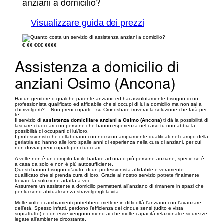
anziani a domicilio?
Visualizzare guida dei prezzi
€
€€
€€€
€€€€
Assistenza a domicilio di
anziani Osimo (Ancona)
Hai un genitore o qualche parente anziano ed hai assolutamente bisogno di un
professionista qualificato ed affidabile che si occupi di lui a domicilio ma non sai a
chi rivolgerti?... Non preoccuparti... su Cronoshare troverai la soluzione che farà per
te!
Il servizio di
assistenza domiciliare anziani a Osimo (Ancona)
ti dà la possibilità di
lasciare i tuoi cari con persone che hanno esperienza nel caso tu non abbia la
possibilità di occuparti di lui/loro.
I professionisti che collaborano con noi sono ampiamente qualificati nel campo della
geriatria ed hanno alle loro spalle anni di esperienza nella cura di anziani, per cui
non dovrai preoccuparti per i tuoi cari.
A volte non è un compito facile badare ad una o più persone anziane, specie se è
a casa da solo e non è più autosufficiente.
Questi hanno bisogno d’aiuto, di un professionista affidabile e veramente
qualificato che si prenda cura di loro. Grazie al nostro servizio potrete finalmente
trovare la soluzione adatta a voi.
Assumere un assistente a domicilio permetterà all'anziano di rimanere in spazi che
per lui sono abituali senza stravolgergli la vita.
Molte volte i cambiamenti potrebbero mettere in difficoltà l’anziano con l’avanzare
dell’età. Spesso infatti, perdono l’efficienza dei cinque sensi (udito e vista
soprattutto) e con esse vengono meno anche molte capacità relazionali e sicurezze
legate all'ambiente circostante.