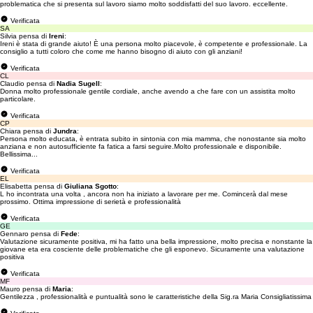
problematica che si presenta sul lavoro siamo molto soddisfatti del suo lavoro. eccellente.
Verificata
SA
Silvia pensa di
Ireni
:
Ireni è stata di grande aiuto! È una persona molto piacevole, è competente e professionale. La
consiglio a tutti coloro che come me hanno bisogno di aiuto con gli anziani!
Verificata
CL
Claudio pensa di
Nadia Sugell
:
Donna molto professionale gentile cordiale, anche avendo a che fare con un assistita molto
particolare.
Verificata
CP
Chiara pensa di
Jundra
:
Persona molto educata, è entrata subito in sintonia con mia mamma, che nonostante sia molto
anziana e non autosufficiente fa fatica a farsi seguire.Molto professionale e disponibile.
Bellissima...
Verificata
EL
Elisabetta pensa di
Giuliana Sgotto
:
L ho incontrata una volta , ancora non ha iniziato a lavorare per me. Comincerà dal mese
prossimo. Ottima impressione di serietà e professionalità
Verificata
GE
Gennaro pensa di
Fede
:
Valutazione sicuramente positiva, mi ha fatto una bella impressione, molto precisa e nonstante la
giovane eta era cosciente delle problematiche che gli esponevo. Sicuramente una valutazione
positiva
Verificata
MF
Mauro pensa di
Maria
:
Gentilezza , professionalità e puntualità sono le caratteristiche della Sig.ra Maria Consigliatissima