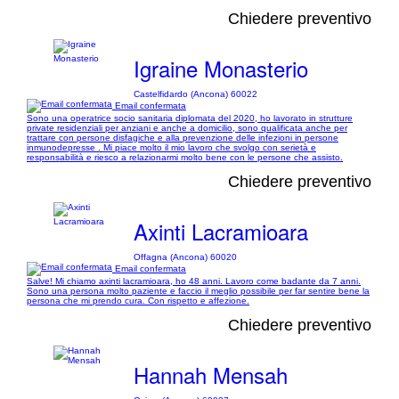
Chiedere preventivo
Igraine Monasterio
Castelfidardo (Ancona) 60022
Email confermata
Sono una operatrice socio sanitaria diplomata del 2020, ho lavorato in strutture
private residenziali per anziani e anche a domicilio, sono qualificata anche per
trattare con persone disfagiche e alla prevenzione delle infezioni in persone
inmunodepresse . Mi piace molto il mio lavoro che svolgo con serietà e
responsabilità e riesco a relazionarmi molto bene con le persone che assisto.
Chiedere preventivo
Axinti Lacramioara
Offagna (Ancona) 60020
Email confermata
Salve! Mi chiamo axinti lacramioara, ho 48 anni. Lavoro come badante da 7 anni.
Sono una persona molto paziente e faccio il meglio possibile per far sentire bene la
persona che mi prendo cura. Con rispetto e affezione.
Chiedere preventivo
Hannah Mensah