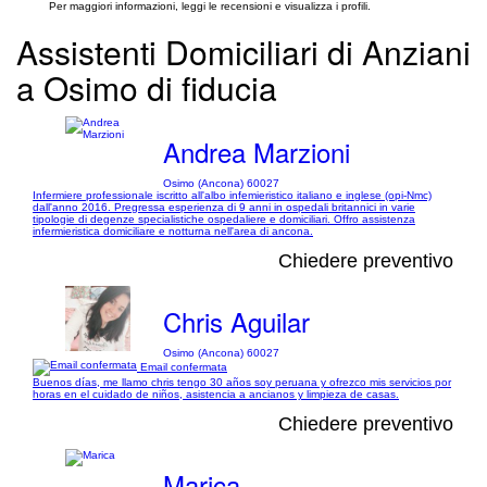
Per maggiori informazioni, leggi le recensioni e visualizza i profili.
Assistenti Domiciliari di Anziani
a Osimo di fiducia
Andrea Marzioni
Osimo (Ancona) 60027
Infermiere professionale iscritto all'albo infemieristico italiano e inglese (opi-Nmc)
dall'anno 2016. Pregressa esperienza di 9 anni in ospedali britannici in varie
tipologie di degenze specialistiche ospedaliere e domiciliari. Offro assistenza
infermieristica domiciliare e notturna nell'area di ancona.
Chiedere preventivo
Chris Aguilar
Osimo (Ancona) 60027
Email confermata
Buenos días, me llamo chris tengo 30 años soy peruana y ofrezco mis servicios por
horas en el cuidado de niños, asistencia a ancianos y limpieza de casas.
Chiedere preventivo
Marica