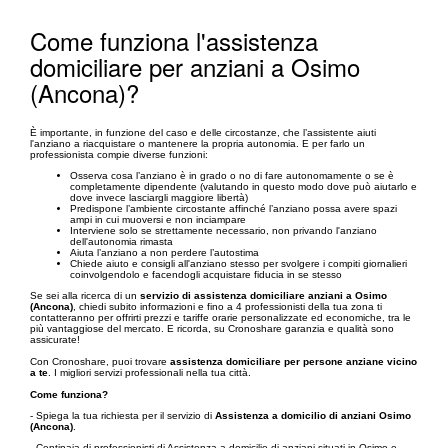
Come funziona l'assistenza
domiciliare per anziani a Osimo
(Ancona)?
È importante, in funzione del caso e delle circostanze, che l’assistente aiuti
l'anziano a riacquistare o mantenere la propria autonomia. E per farlo un
professionista compie diverse funzioni:
Osserva cosa l’anziano è in grado o no di fare autonomamente o se è
completamente dipendente (valutando in questo modo dove può aiutarlo e
dove invece lasciargli maggiore libertà)
Predispone l’ambiente circostante affinché l’anziano possa avere spazi
ampi in cui muoversi e non inciampare
Interviene solo se strettamente necessario, non privando l'anziano
dell'autonomia rimasta
Aiuta l’anziano a non perdere l’autostima
Chiede aiuto e consigli all'anziano stesso per svolgere i compiti giornalieri
coinvolgendolo e facendogli acquistare fiducia in se stesso
Se sei alla ricerca di un
servizio di assistenza domiciliare anziani a Osimo
(Ancona)
, chiedi subito informazioni e fino a 4 professionisti della tua zona ti
contatteranno per offrirti prezzi e tariffe orarie personalizzate ed economiche, tra le
più vantaggiose del mercato. E ricorda, su Cronoshare garanzia e qualità sono
assicurate!
Con Cronoshare, puoi trovare
assistenza domiciliare per persone anziane vicino
a te
. I migliori servizi professionali nella tua città.
Come funziona?
- Spiega la tua richiesta per il servizio di
Assistenza a domicilio di anziani Osimo
(Ancona)
.
- Centinaia di professionisti di Assistenza a domicilio di anziani situati in Osimo e