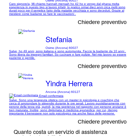
Osimo (Ancona) 60027
Caro signore/a, Mi chiamo hannah mensah ho 42 ho e vengo dal ghana molta
esperienza in questo tipo si lavoro infatti, lo pratico ormai dieci anni circa molti sono
durati poco per il semplice fatto della malattie vecchiaia e sono deceduti. Grazie al
mestiere come badante so fare le vaccinazioni .
Chiedere preventivo
Stefania
Osimo (Ancona) 60027
Salve, ho 49 anni, sono italiana e sono automunita. Faccio la badante da 10 anni .
Sono libera da impegni familiari. So cucinare e fare pulizie. Nel mio lavoro so essere
paziente e gentile.
Chiedere preventivo
Yindra Herrera
Ancona (Ancona) 60127
Email confermata
Salve. Sono una terapeuta olistica con un master in psicologia e coaching che
cerca di arrotondare lo stipendio durante le ore serali. Lavoro quotidianamente con
perone della terza età, quindi, la mia sperienza nel rapporto con persone anziane é
ben maturata. Inoltre, sono diplomata in medicina ayurvedica, per cui, ritengo
importante il benessere non solo psicologico ma anche fisico delle persone.
Chiedere preventivo
Quanto costa un servizio di assistenza