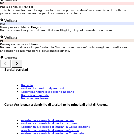
Verificata
PC
Paola pensa di
Franco
:
Tutto bene ma ho avuto bisogno della persona per meno di un'ora in quanto nella notte mio
padre è deceduto, comunque per il poco tempo tutto bene
Verificata
MM
Maria pensa di
Marco Biagini
:
Non ho conosciuto personalmente il signor Biagini , mio padre desidera una donna
Verificata
PI
Pierangelo pensa di
Liliam
:
Persona cordiale e molto professionale.Dimostra buona volontà nello svolgimento del lavoro
andempiendo alle mansioni e istruzioni assegnate.
Verificata
Servizi correlati
Badante
Assistenti di anziani dipendenti
Accompagnatore per persone anziane
Badanti in ospedale
Badante convivente
Cerca Assistenza a domicilio di anziani nelle principali città di Ancona
Assistenza a domicilio di anziani a Jesi
Assistenza a domicilio di anziani a Loreto
Assistenza a domicilio di anziani a Osimo stazione
Assistenza a domicilio di anziani a Ancona
Assistenza a domicilio di anziani a Chiaravalle