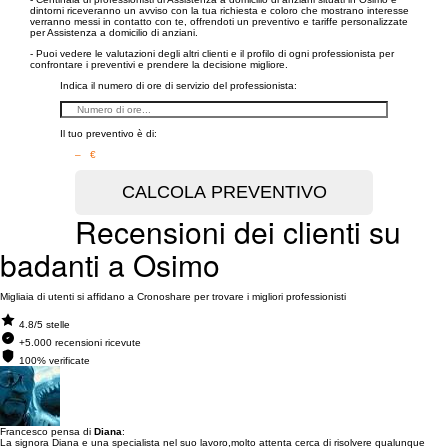
dintorni riceveranno un avviso con la tua richiesta e coloro che mostrano interesse
verranno messi in contatto con te, offrendoti un preventivo e tariffe personalizzate
per Assistenza a domicilio di anziani.
- Puoi vedere le valutazioni degli altri clienti e il profilo di ogni professionista per
confrontare i preventivi e prendere la decisione migliore.
Indica il numero di ore di servizio del professionista:
Il tuo preventivo è di:
– €
Recensioni dei clienti su
badanti a Osimo
Migliaia di utenti si affidano a Cronoshare per trovare i migliori professionisti
4.8/5 stelle
+5.000 recensioni ricevute
100% verificate
Francesco pensa di
Diana
:
La signora Diana e una specialista nel suo lavoro,molto attenta cerca di risolvere qualunque