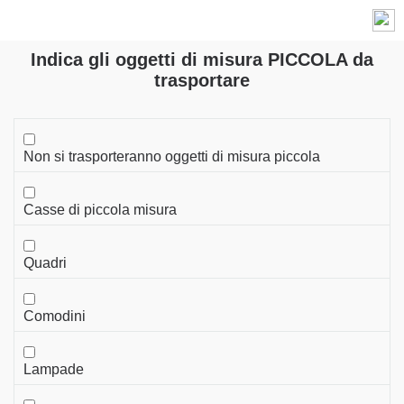
Informani sui cookie
Cronoshare utilizza cookie propri e di terze parti per fini analitici. Puoi accettare
tutti i cookie cliccando “Accettare tutti i cookies”. Puoi cambiare la
configurazione
,
Indica gli oggetti di misura PICCOLA da
MENU
e/o rifiutare, cosi come ottenere
maggiori informazioni
.
trasportare
Non si trasporteranno oggetti di misura piccola
Casse di piccola misura
Quadri
Comodini
Lampade