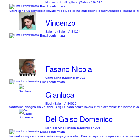
Montecorvino Pugliano (Salerno) 84090
Email confermata
Salve sono un elettricista privato mi occupo di impianti elettrici e manutenzione, impianto an
Vincenzo
Salerno (Salerno) 84134
Email confermata
Fasano Nicola
Campagna (Salerno) 84022
Email confermata
Gianluca
Eboli (Salerno) 84025
tantissimo bisogno cio 25 anni , 4 figli e sono senza lavoro e mi piacerebbe tantissimo lavo
Del Gaiso Domenico
Montecorvino Rovella (Salerno) 84096
Email confermata
Impianti di irrigazione in aperta campagna o ville.. Buone capacità di riiparazione su impianti 