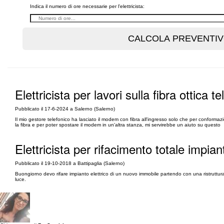
Indica il numero di ore necessarie per l'elettricista:
Elettricista per lavori sulla fibra ottica t
Pubblicato il 17-6-2024 a Salerno (Salerno)
Il mio gestore telefonico ha lasciato il modem con fibra all'ingresso solo che per conformaz
la fibra e per poter spostare il modem in un'altra stanza, mi servirebbe un aiuto su questo
Elettricista per rifacimento totale impian
Pubblicato il 19-10-2018 a Battipaglia (Salerno)
Buongiorno devo rifare impianto elettrico di un nuovo immobile partendo con una ristruttur
luce.