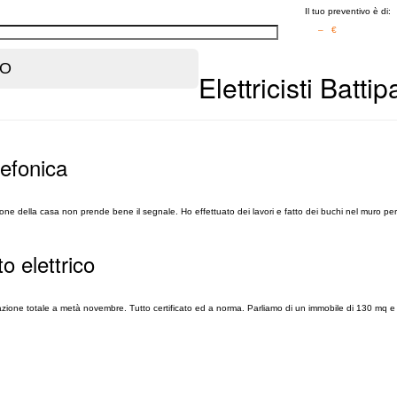
Il tuo preventivo è di:
– €
Elettricisti Batti
elefonica
ione della casa non prende bene il segnale. Ho effettuato dei lavori e fatto dei buchi nel muro pe
to elettrico
azione totale a metà novembre. Tutto certificato ed a norma. Parliamo di un immobile di 130 mq e