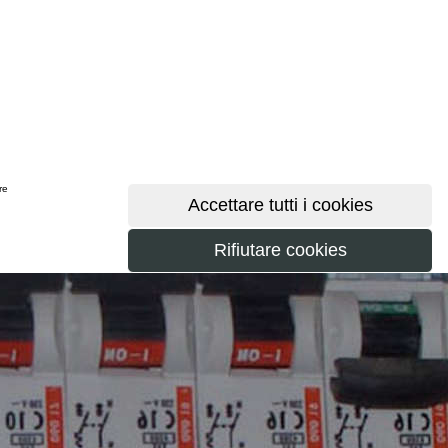
ere
maggiori