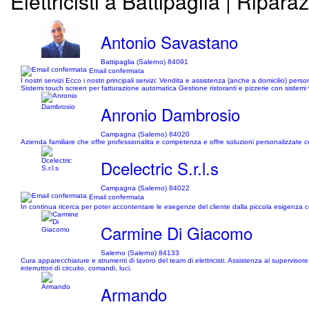
Elettricisti a Battipaglia | Ripara
Antonio Savastano
Battipaglia (Salerno) 84091
Email confermata
I nostri servizi Ecco i nostri principali servizi: Vendita e assistenza (anche a domicilio) p
Sistemi touch screen per fatturazione automatica Gestione ristoranti e pizzerie con sistemi 
Anronio Dambrosio
Campagna (Salerno) 84020
Azienda familiare che offre professionalita e competenza e offre soluzioni personalizzate cer
Dcelectric S.r.l.s
Campagna (Salerno) 84022
Email confermata
In continua ricerca per poter accontentare le esegenze del cliente dalla piccola esigenza co
Carmine Di Giacomo
Salerno (Salerno) 84133
Cura apparecchiature e strumenti di lavoro del team di elettricisti. Assistenza al supervisor
interruttori di circuito, comandi, luci.
Armando