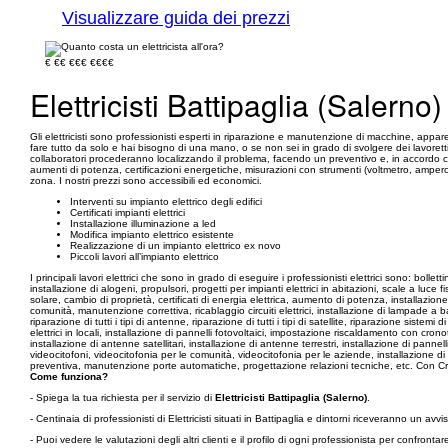
Visualizzare guida dei prezzi
€
€€
€€€
€€€€
Elettricisti Battipaglia (Salerno)
Gli elettricisti sono professionisti esperti in riparazione e manutenzione di macchine, apparecc
fare tutto da solo e hai bisogno di una mano, o se non sei in grado di svolgere dei lavoretti d
collaboratori procederanno localizzando il problema, facendo un preventivo e, in accordo con il
aumenti di potenza, certificazioni energetiche, misurazioni con strumenti (voltmetro, amperom
zona. I nostri prezzi sono accessibili ed economici.
Interventi su impianto elettrico degli edifici
Certificati impianti elettrici
Installazione illuminazione a led
Modifica impianto elettrico esistente
Realizzazione di un impianto elettrico ex novo
Piccoli lavori all’impianto elettrico
I principali lavori elettrici che sono in grado di eseguire i professionisti elettrici sono: boll
installazione di alogeni, propulsori, progetti per impianti elettrici in abitazioni, scale a l
solare, cambio di proprietà, certificati di energia elettrica, aumento di potenza, installazio
comunità, manutenzione correttiva, ricablaggio circuiti elettrici, installazione di lampade a b
riparazione di tutti i tipi di antenne, riparazione di tutti i tipi di satellite, riparazione sistem
elettrici in locali, installazione di pannelli fotovoltaici, impostazione riscaldamento con cron
installazione di antenne satellitari, installazione di antenne terrestri, installazione di pannelli
videocitofoni, videocitofonia per le comunità, videocitofonia per le aziende, installazione d
preventiva, manutenzione porte automatiche, progettazione relazioni tecniche, etc. Con Cronosha
Come funziona?
- Spiega la tua richiesta per il servizio di
Elettricisti Battipaglia (Salerno)
.
- Centinaia di professionisti di Elettricisti situati in Battipaglia e dintorni riceveranno un a
- Puoi vedere le valutazioni degli altri clienti e il profilo di ogni professionista per confronta