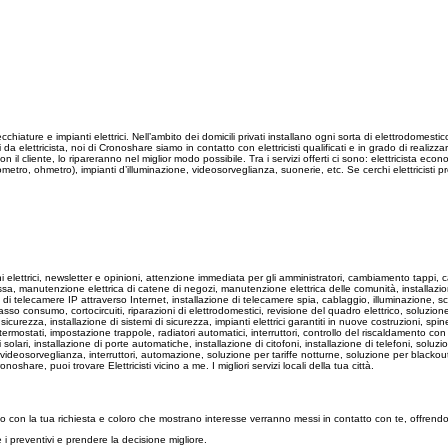
hiature e impianti elettrici. Nell’ambito dei domicili privati installano ogni sorta di elettrodomestico
a elettricista, noi di Cronoshare siamo in contatto con elettricisti qualificati e in grado di realizza
 cliente, lo ripareranno nel miglior modo possibile. Tra i servizi offerti ci sono: elettricista econom
etro, ohmetro), impianti d’illuminazione, videosorveglianza, suonerie, etc. Se cerchi elettricisti pr
ettini elettrici, newsletter e opinioni, attenzione immediata per gli amministratori, cambiamento tappi, 
uce fissa, manutenzione elettrica di catene di negozi, manutenzione elettrica delle comunità, installa
ne di telecamere IP attraverso Internet, installazione di telecamere spia, cablaggio, illuminazione,
asso consumo, cortocircuiti, riparazioni di elettrodomestici, revisione del quadro elettrico, soluzion
i di sicurezza, installazione di sistemi di sicurezza, impianti elettrici garantiti in nuove costruzioni, s
otermostati, impostazione trappole, radiatori automatici, interruttori, controllo del riscaldamento con
 solari, installazione di porte automatiche, installazione di citofoni, installazione di telefoni, soluzio
i videosorveglianza, interruttori, automazione, soluzione per tariffe notturne, soluzione per blackou
re, puoi trovare Elettricisti vicino a me. I migliori servizi locali della tua città.
vviso con la tua richiesta e coloro che mostrano interesse verranno messi in contatto con te, offrendot
re i preventivi e prendere la decisione migliore.