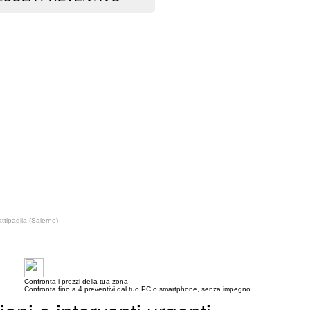
Battipaglia (Salerno)
Confronta i prezzi della tua zona
Confronta fino a 4 preventivi dal tuo PC o smartphone, senza impegno.