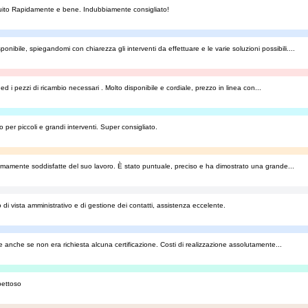
seguito Rapidamente e bene. Indubbiamente consigliato!
nibile, spiegandomi con chiarezza gli interventi da effettuare e le varie soluzioni possibili....
d i pezzi di ricambio necessari . Molto disponibile e cordiale, prezzo in linea con...
er piccoli e grandi interventi. Super consigliato.
remamente soddisfatte del suo lavoro. È stato puntuale, preciso e ha dimostrato una grande...
i vista amministrativo e di gestione dei contatti, assistenza eccelente.
te anche se non era richiesta alcuna certificazione. Costi di realizzazione assolutamente...
pettoso