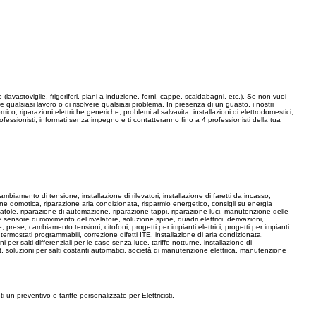
 (lavastoviglie, frigoriferi, piani a induzione, forni, cappe, scaldabagni, etc.). Se non vuoi
re qualsiasi lavoro o di risolvere qualsiasi problema. In presenza di un guasto, i nostri
ico, riparazioni elettriche generiche, problemi al salvavita, installazioni di elettrodomestici,
ofessionisti, informati senza impegno e ti contatteranno fino a 4 professionisti della tua
cambiamento di tensione, installazione di rilevatori, installazione di faretti da incasso,
zione domotica, riparazione aria condizionata, risparmio energetico, consigli su energia
 scatole, riparazione di automazione, riparazione tappi, riparazione luci, manutenzione delle
e sensore di movimento del rivelatore, soluzione spine, quadri elettrici, derivazioni,
pine, prese, cambiamento tensioni, citofoni, progetti per impianti elettrici, progetti per impianti
 termostati programmabili, correzione difetti ITE, installazione di aria condizionata,
ni per salti differenziali per le case senza luce, tariffe notturne, installazione di
t, soluzioni per salti costanti automatici, società di manutenzione elettrica, manutenzione
i un preventivo e tariffe personalizzate per Elettricisti.