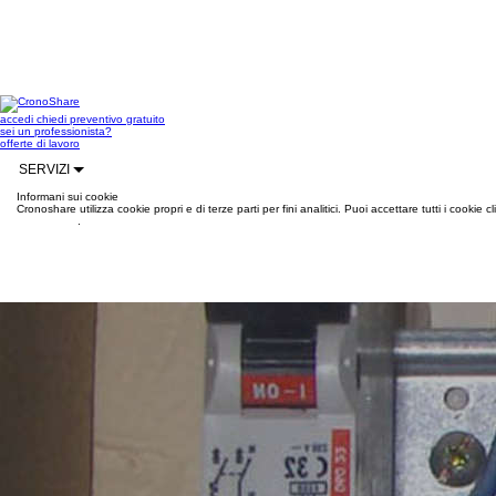
accedi
chiedi preventivo gratuito
sei un professionista?
offerte di lavoro
SERVIZI
Informani sui cookie
Cronoshare utilizza cookie propri e di terze parti per fini analitici. Puoi accettare tutti i cookie
informazioni
.