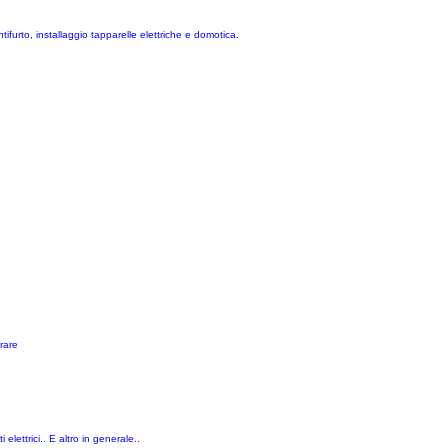
tifurto, installaggio tapparelle elettriche e domotica.
rare
elettrici.. E altro in generale..