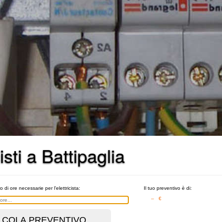
isti a Battipaglia
o di ore necessarie per l'elettricista:
Il tuo preventivo è di:
– €