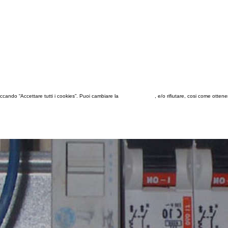
 cliccando “Accettare tutti i cookies”. Puoi cambiare la
configurazione
, e/o rifiutare, cosi come otten