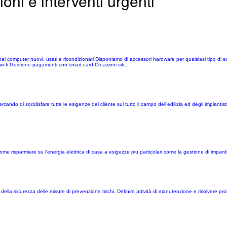
zioni e interventi urgenti
ersonal computer nuovi, usati e ricondizionati Disponiamo di accessori hardware per qualsiasi tipo d
wi-fi Gestione pagamenti con smart card Creazioni siti...
cando di soddisfare tutte le esigenze del cliente sul tutto il campo dell'edilizia ed degli impiantis
me risparmiare su l'energia elettrica di casa a esigezze piu particolari come la gestione di impant
e della sicurezza delle misure di prevenzione rischi. Definire attività di manutenzione e risolvere p