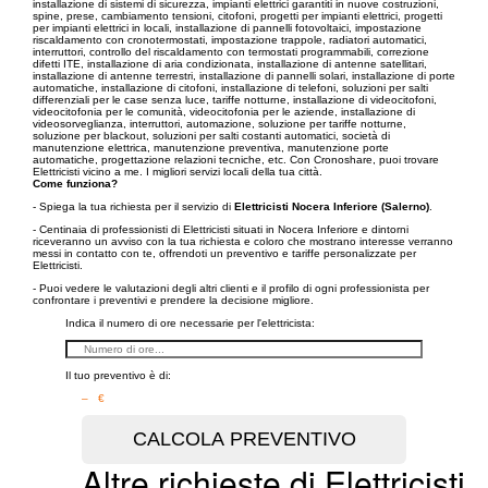
installazione di sistemi di sicurezza, impianti elettrici garantiti in nuove costruzioni,
spine, prese, cambiamento tensioni, citofoni, progetti per impianti elettrici, progetti
per impianti elettrici in locali, installazione di pannelli fotovoltaici, impostazione
riscaldamento con cronotermostati, impostazione trappole, radiatori automatici,
interruttori, controllo del riscaldamento con termostati programmabili, correzione
difetti ITE, installazione di aria condizionata, installazione di antenne satellitari,
installazione di antenne terrestri, installazione di pannelli solari, installazione di porte
automatiche, installazione di citofoni, installazione di telefoni, soluzioni per salti
differenziali per le case senza luce, tariffe notturne, installazione di videocitofoni,
videocitofonia per le comunità, videocitofonia per le aziende, installazione di
videosorveglianza, interruttori, automazione, soluzione per tariffe notturne,
soluzione per blackout, soluzioni per salti costanti automatici, società di
manutenzione elettrica, manutenzione preventiva, manutenzione porte
automatiche, progettazione relazioni tecniche, etc. Con Cronoshare, puoi trovare
Elettricisti vicino a me. I migliori servizi locali della tua città.
Come funziona?
- Spiega la tua richiesta per il servizio di
Elettricisti Nocera Inferiore (Salerno)
.
- Centinaia di professionisti di Elettricisti situati in Nocera Inferiore e dintorni
riceveranno un avviso con la tua richiesta e coloro che mostrano interesse verranno
messi in contatto con te, offrendoti un preventivo e tariffe personalizzate per
Elettricisti.
- Puoi vedere le valutazioni degli altri clienti e il profilo di ogni professionista per
confrontare i preventivi e prendere la decisione migliore.
Indica il numero di ore necessarie per l'elettricista:
Il tuo preventivo è di:
– €
Altre richieste di Elettricisti