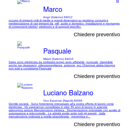
Mi
Marco
Angri (Salerno) 84012
occupo di impianti civili di medie e grandi dimensioni su gestione consumi e
predisposizione di vari impianti da, wifi, audio e domotico. Installazione e montaggio
di componenti elettrici, elettronici e di supporti specifici.
Chiedere preventivo
Pasquale
Maiori (Salerno) 84010
Salve sono elettricista da moltissimi tempo serio affidabile, puntuale, dispinibile
anche per riparazioni, videosorveglianza, antenne, ecc Chiunque abbia bisogno
non esiti a contattarmi Pasquale
Chiedere preventivo
Luciano Balzano
Vico Equense (Napoli) 80066
Gentile società , Sono fortemente interassato all'a vostra offerta di lavoro come
elettricista . Ho esperienza consolidata in oltre 30 anni di lavoro in azienda
siderurgica settore Manutenzione elettrica . Strumentazione industriale con ausilio di
automazione e telecontrollo . Le attività svolte sotto tutti gli aspetti , dalla
manutenzione ordinaria a quella straordinaria , preventiva e...
Chiedere preventivo