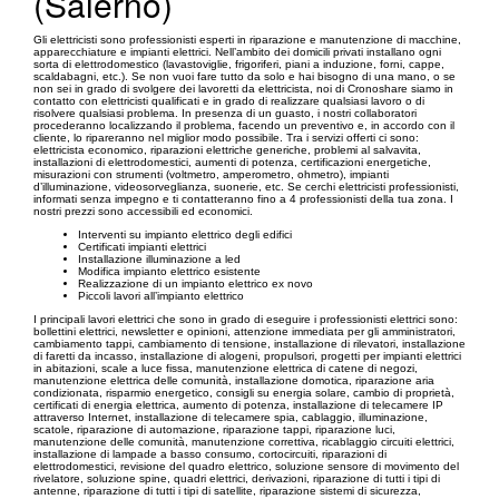
(Salerno)
Gli elettricisti sono professionisti esperti in riparazione e manutenzione di macchine,
apparecchiature e impianti elettrici. Nell’ambito dei domicili privati installano ogni
sorta di elettrodomestico (lavastoviglie, frigoriferi, piani a induzione, forni, cappe,
scaldabagni, etc.). Se non vuoi fare tutto da solo e hai bisogno di una mano, o se
non sei in grado di svolgere dei lavoretti da elettricista, noi di Cronoshare siamo in
contatto con elettricisti qualificati e in grado di realizzare qualsiasi lavoro o di
risolvere qualsiasi problema. In presenza di un guasto, i nostri collaboratori
procederanno localizzando il problema, facendo un preventivo e, in accordo con il
cliente, lo ripareranno nel miglior modo possibile. Tra i servizi offerti ci sono:
elettricista economico, riparazioni elettriche generiche, problemi al salvavita,
installazioni di elettrodomestici, aumenti di potenza, certificazioni energetiche,
misurazioni con strumenti (voltmetro, amperometro, ohmetro), impianti
d’illuminazione, videosorveglianza, suonerie, etc. Se cerchi elettricisti professionisti,
informati senza impegno e ti contatteranno fino a 4 professionisti della tua zona. I
nostri prezzi sono accessibili ed economici.
Interventi su impianto elettrico degli edifici
Certificati impianti elettrici
Installazione illuminazione a led
Modifica impianto elettrico esistente
Realizzazione di un impianto elettrico ex novo
Piccoli lavori all’impianto elettrico
I principali lavori elettrici che sono in grado di eseguire i professionisti elettrici sono:
bollettini elettrici, newsletter e opinioni, attenzione immediata per gli amministratori,
cambiamento tappi, cambiamento di tensione, installazione di rilevatori, installazione
di faretti da incasso, installazione di alogeni, propulsori, progetti per impianti elettrici
in abitazioni, scale a luce fissa, manutenzione elettrica di catene di negozi,
manutenzione elettrica delle comunità, installazione domotica, riparazione aria
condizionata, risparmio energetico, consigli su energia solare, cambio di proprietà,
certificati di energia elettrica, aumento di potenza, installazione di telecamere IP
attraverso Internet, installazione di telecamere spia, cablaggio, illuminazione,
scatole, riparazione di automazione, riparazione tappi, riparazione luci,
manutenzione delle comunità, manutenzione correttiva, ricablaggio circuiti elettrici,
installazione di lampade a basso consumo, cortocircuiti, riparazioni di
elettrodomestici, revisione del quadro elettrico, soluzione sensore di movimento del
rivelatore, soluzione spine, quadri elettrici, derivazioni, riparazione di tutti i tipi di
antenne, riparazione di tutti i tipi di satellite, riparazione sistemi di sicurezza,