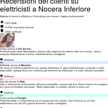
Recensioni dei clienti su
elettricisti a Nocera Inferiore
Migliaia di utenti si affidano a Cronoshare per trovare i migliori professionisti
4.8/5 stelle
+5.000 recensioni ricevute
100% verificate
Chiara pensa di
Fm Servizi
:
Professionista molto disponibile e attento alle esigenze del cliente oltre che onesto.. lavoro
eseguito Rapidamente e bene. Indubbiamente consigliato!
Verificata
RA
Raffaella pensa di
Mesalux
:
Ho avuto un’ottima esperienza con questo elettricista. È stato professionale, puntuale e molto
disponibile, spiegandomi con chiarezza gli interventi da effettuare e le varie soluzioni possibili....
Verificata
CL
Claudio pensa di
Aldo
:
Aldo è intervenuto velocemente all'orario prestabilito, avendo già ben chiaro il lavoro da svolgere
ed i pezzi di ricambio necessari . Molto disponibile e cordiale, prezzo in linea con...
Verificata
LA
Laura pensa di
Giorgio
:
Professionalità e compentenza ad un presto più che onesto. Una Persona su cui fare
affidamento per piccoli e grandi interventi. Super consigliato.