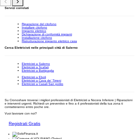
Servizi correlati
Riparazione del citofono
Installare citofono
Impianto elettrico
Dichiarazione di conformità impianti
Installazione citofono
Ristrutturazione impianto elettrico casa
Cerca Elettricisti nelle principali città di Salerno
Elettricisti a Salerno
Elettricisti a Scafati
Elettricisti a Battipaglia
Elettricisti a Eboli
Elettricisti a Cava de' Tirreni
Elettricisti a Casali San potito
Su Cronoshare troverai i migliori professionisti di Elettricisti a Nocera Inferiore | Riparazioni
e interventi urgenti. Richiedi un preventivo e fino a 4 professionisti della tua zona ti
contatteranno entro poche ore.
Vuoi lavorare con noi?
Registrati Gratis