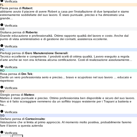
Verificata
FL
Flavia pensa di
Robert
:
abbiamo avuto il piacere di avere Robert a casa per l’installazione di due lampadari e siamo
estremamente soddisfatte del suo lavoro. È stato puntuale, preciso e ha dimostrato una
grande...
Verificata
GB
Giuliana pensa di
Roberto
:
Grande educazione e professionalità. Ottimo rapporto qualità del lavoro e costo. Anche dal
punto di vista amministrativo e di gestione dei contatti, assistenza eccelente.
Verificata
PC
Pierluigi pensa di
Gsrc Manutenzione Generali
:
Tecnico eccellente e competente. I prodotti scelti di ottima qualità. Lavoro eseguito a regola
d’arte anche se non era richiesta alcuna certificazione. Costi di realizzazione assolutamente...
Verificata
RO
Rosa pensa di
Dm Tek
:
Danilo un vero professionista serio e preciso... bravo e scupoloso nel suo lavoro ... educato e
rispettoso
Verificata
GV
Giorgio pensa di
Matteo
:
Matteo è stato puntuale e preciso. Ottimo professionista ben disponibile e sicuro del suo lavoro.
Non si è fatto scoraggiare nemmeno da un soffitto troppo resistente per i Trapani a batteria e
ha...
Verificata
SG
Stefano pensa di
Cortocircuito
:
Valutazione che si limita al primo approccio. Al momento molto positiva, probabilmente faremo
fare il lavoro a questa azienda
Verificata