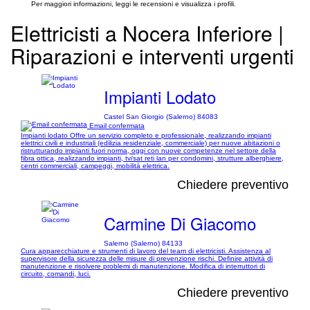
Per maggiori informazioni, leggi le recensioni e visualizza i profili.
Elettricisti a Nocera Inferiore |
Riparazioni e interventi urgenti
Impianti Lodato
Castel San Giorgio (Salerno) 84083
Email confermata
Impianti lodato Offre un servizio completo e professionale, realizzando impianti
elettrici civili e industriali (edilizia residenziale, commerciale) per nuove abitazioni o
ristrutturando impianti fuori norma, oggi con nuove competenze nel settore della
fibra ottica, realizzando impianti, tv/sat reti lan per condomini, strutture alberghiere,
centri commerciali, campeggi, mobilità elettrica.
Chiedere preventivo
Carmine Di Giacomo
Salerno (Salerno) 84133
Cura apparecchiature e strumenti di lavoro del team di elettricisti. Assistenza al
supervisore della sicurezza delle misure di prevenzione rischi. Definire attività di
manutenzione e risolvere problemi di manutenzione. Modifica di interruttori di
circuito, comandi, luci.
Chiedere preventivo