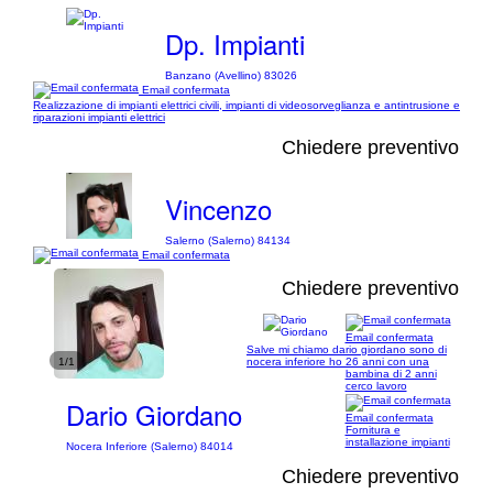
Dp. Impianti
Banzano (Avellino) 83026
Email confermata
Realizzazione di impianti elettrici civili, impianti di videosorveglianza e antintrusione e
riparazioni impianti elettrici
Chiedere preventivo
Vincenzo
Salerno (Salerno) 84134
Email confermata
Chiedere preventivo
Email confermata
Salve mi chiamo dario giordano sono di
1/1
nocera inferiore ho 26 anni con una
bambina di 2 anni
cerco lavoro
Dario Giordano
Email confermata
Fornitura e
installazione impianti
Nocera Inferiore (Salerno) 84014
Chiedere preventivo