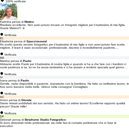
100% verificate
Katerina pensa di
Matteo
:
Risultato eccellente. Non avrei potuto trovare un fotografo migliore per il battesimo di mia figlia.
Grazie Matteo!!! ☺️
Verificata
EL
Elisabetta pensa di
Spacciosound
:
Ho scelto questo servizio fotografico per il battesimo di mio figlio e non avrei potuto fare scelta
migliore. Il team è stato eccezionale: professionale, discreto e incredibilmente paziente,...
Verificata
MA
Martina pensa di
Paolo
:
Abbiamo scelto Paolo per il battesimo di nostra figlia e quando si ha a che fare con i bambini ci
vuole pazienza si sa, lui ne ha avuta tantissima e ci ha aiutato a rendere speciale quel giorno....
Verificata
IV
Ivana pensa di
Paolo
:
Gentile, molto disponibile e paziente, soprattutto con la bambina. Ha fatto un bellissimo lavoro, le
foto sono davvero molto belle. Veloce nella consegna! Consigliato
Verificata
AC
Anton pensa di
Glenda
:
Siamo rimasti soddisfatti del suo servizio. Ha fatto un ottimo lavoro! Eccellente rapporto qualità
prezzo! Grazie mille!
Verificata
DP
Deborah pensa di
Betaframe Studio Fotografico
:
Si sono dimostrati molto professionali, sia nelle fasi di contatto preliminare che in fase di
execution.