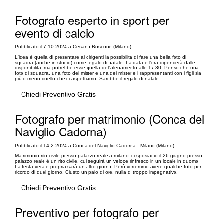
Fotografo esperto in sport per
evento di calcio
Pubblicato il 7-10-2024 a Cesano Boscone (Milano)
L'idea è quella di presentare ai dirigenti la possibilità di fare una bella foto di
squadra (anche in studio) come regalo di natale. La data e l'ora dipenderà dalle
disponibilità, ma potrebbe esse quella dell'alenamento alle 17.30. Penso che una
foto di squadra, una foto dei mister e una dei mister e i rappresentanti con i figli sia
più o meno quello che ci aspettiamo. Sarebbe il regalo di natale
Chiedi Preventivo Gratis
Fotografo per matrimonio (Conca del
Naviglio Cadorna)
Pubblicato il 14-2-2024 a Conca del Naviglio Cadorna - Milano (Milano)
Matrimonio rito civile presso palazzo reale a milano. ci sposiamo il 26 giugno presso
palazzo reale è un rito civile, cui seguirà un veloce rinfresco in un locale in duomo
La festa vera e propria sarà un altro giorno, Però vorremmo avere qualche foto per
ricordo di quel giorno, Giusto un paio di ore, nulla di troppo impegnativo.
Chiedi Preventivo Gratis
Preventivo per fotografo per