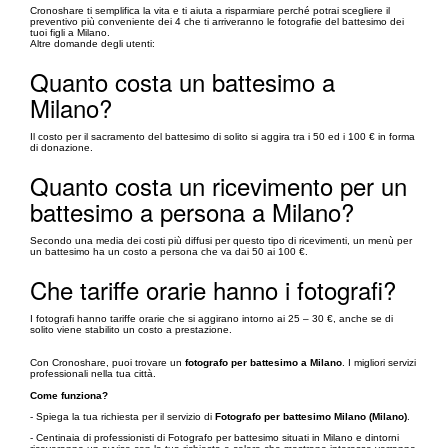
Cronoshare ti semplifica la vita e ti aiuta a risparmiare perché potrai scegliere il
preventivo più conveniente dei 4 che ti arriveranno le fotografie del battesimo dei
tuoi figli a Milano.
Altre domande degli utenti:
Quanto costa un battesimo a
Milano?
Il costo per il sacramento del battesimo di solito si aggira tra i 50 ed i 100 € in forma
di donazione.
Quanto costa un ricevimento per un
battesimo a persona a Milano?
Secondo una media dei costi più diffusi per questo tipo di ricevimenti, un menù per
un battesimo ha un costo a persona che va dai 50 ai 100 €.
Che tariffe orarie hanno i fotografi?
I fotografi hanno tariffe orarie che si aggirano intorno ai 25 – 30 €, anche se di
solito viene stabilito un costo a prestazione.
Con Cronoshare, puoi trovare un
fotografo per battesimo a Milano
. I migliori servizi
professionali nella tua città.
Come funziona?
- Spiega la tua richiesta per il servizio di
Fotografo per battesimo Milano (Milano)
.
- Centinaia di professionisti di Fotografo per battesimo situati in Milano e dintorni