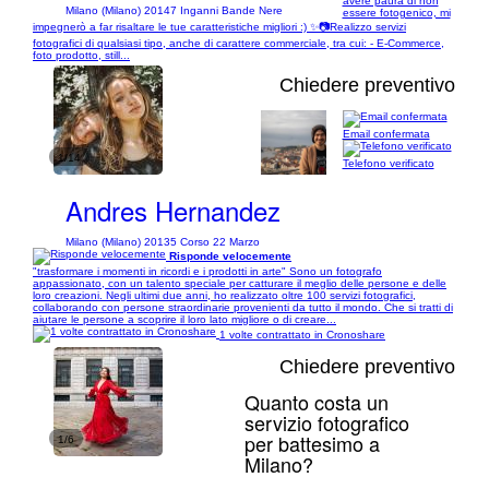
avere paura di non
Milano (Milano) 20147 Inganni Bande Nere
essere fotogenico, mi
impegnerò a far risaltare le tue caratteristiche migliori :) ✨📷Realizzo servizi
fotografici di qualsiasi tipo, anche di carattere commerciale, tra cui: - E-Commerce,
foto prodotto, still...
Chiedere preventivo
Email confermata
1/14
Telefono verificato
Andres Hernandez
Milano (Milano) 20135 Corso 22 Marzo
Risponde velocemente
"trasformare i momenti in ricordi e i prodotti in arte" Sono un fotografo
appassionato, con un talento speciale per catturare il meglio delle persone e delle
loro creazioni. Negli ultimi due anni, ho realizzato oltre 100 servizi fotografici,
collaborando con persone straordinarie provenienti da tutto il mondo. Che si tratti di
aiutare le persone a scoprire il loro lato migliore o di creare...
1 volte contrattato in Cronoshare
Chiedere preventivo
Quanto costa un
servizio fotografico
per battesimo a
1/6
Milano?