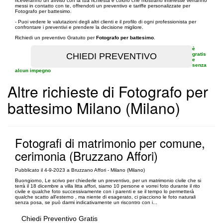
riceveranno un avviso con la tua richiesta e coloro che mostrano interesse verranno
messi in contatto con te, offrendoti un preventivo e tariffe personalizzate per
Fotografo per battesimo.
- Puoi vedere le valutazioni degli altri clienti e il profilo di ogni professionista per
confrontare i preventivi e prendere la decisione migliore.
Richiedi un preventivo Gratuito per
Fotografo per battesimo
.
è
gratis
e
senza
alcun impegno
Altre richieste di Fotografo per
battesimo Milano (Milano)
Fotografi di matrimonio per comune,
cerimonia (Bruzzano Affori)
Pubblicato il 4-9-2023 a Bruzzano Affori - Milano (Milano)
Buongiorno, Le scrivo per chiederle un preventivo, per un matrimonio civile che si
terrà il 18 dicembre a villa litta affori, siamo 10 persone e vorrei foto durante il rito
civile e qualche foto successivamente con i parenti e se il tempo lo permetterà
qualche scatto all'esterno , ma niente di esagerato, ci piacciono le foto naturali
senza posa, se può darmi indicativamente un riscontro con i...
Chiedi Preventivo Gratis