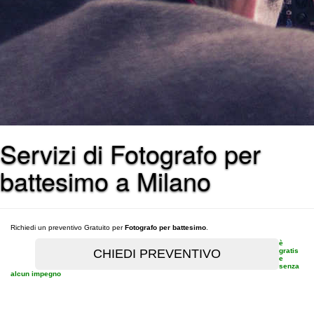
Servizi di Fotografo per
battesimo a Milano
Richiedi un preventivo Gratuito per
Fotografo per battesimo
.
è
gratis
e
senza
alcun impegno