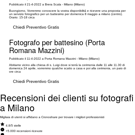
Pubblicato il 21-4-2022 a Brera Scala - Milano (Milano)
Buongiorno, Vorremmo conoscere la vostra disponibilitá e ricevere una proposta per
un servizio fotografico per un battesimo per domenica 8 maggio a milano (centro).
Orario: 15-18 circa
Chiedi Preventivo Gratis
Fotografo per battesino (Porta
Romana Mazzini)
Pubblicato il 11-4-2022 a Porta Romana Mazzini - Milano (Milano)
Abitiamo vicino alla chiesa di s. Luigi dove si terrà la cerimonia dalle 11 alle 11.30 di
domenica 24 aprile, vorremmo qualche scatto a casa e poi alla cerimonia, un paio di
ore circa
Chiedi Preventivo Gratis
Recensioni dei clienti su fotografi
a Milano
Migliaia di utenti si affidano a Cronoshare per trovare i migliori professionisti
4.8/5 stelle
+5.000 recensioni ricevute