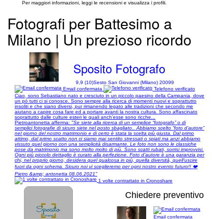
Per maggiori informazioni, leggi le recensioni e visualizza i profili.
Fotografi per Battesimo a
Milano | Un prezioso ricordo
Sposito Fotografo
9,9 (10)
Sesto San Giovanni (Milano) 20099
Email confermata
Telefono verificato
Ciao, sono Sebastiano nato e cresciuto in un piccolo paesino della Campania, dove
un pò tutti ci si conosce. Sono sempre alla ricerca di momenti nuovi e soprattutto
insoliti e che siano diversi, pur rimanendo legato alle tradizioni che secondo me
aiutano a capire cosa fare ed a portare avanti la nostra cultura. Sono affascinato
soprattutto dalle culture esteri le quali anch'esse sono ricche...
Pietroantonetta afferma:
"Se siete alla ricerca di un semplice “fotografo” o di
semplici fotografie di sicuro siete nel posto sbagliato.. Abbiamo scelto “foto d’autore”
nel giorno del nostro matrimonio e di certo è stata la scelta più giusta. Dal primo
attimo, dal primo scatto non ci siamo mai sentito stressati o spiati ma anzi abbiamo
vissuto quel giorno con una semplicità disarmante. Le foto non sono le classiche
pose da matrimonio ma sono molto molto di più. Sono scatti rubati, sorrisi improvvisi.
Ogni più piccolo dettaglio è curato alla perfezione. Foto d’autore è una garanzia per
chi, nel proprio giorno, desidera quel qualcosa in più, quella diversità, quell’uscire
fuori da ogni schema. Sicuro noi vi sceglieremo per ogni nostro evento futuro!! ❤️
Pietro &amp; antonetta 08.06.2021"
1 volte contrattato in Cronoshare
Chiedere preventivo
Email confermata