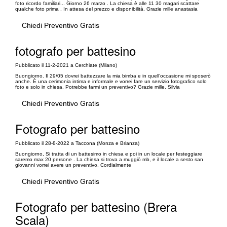
foto ricordo familiari... Giorno 26 marzo . La chiesa è alle 11 30 magari scattare
qualche foto prima . In attesa del prezzo e disponibilità. Grazie mille anastasia
Chiedi Preventivo Gratis
fotografo per battesino
Pubblicato il 11-2-2021 a Cerchiate (Milano)
Buongiorno. Il 29/05 dovrei battezzare la mia bimba e in quell’occasione mi sposerò
anche. È una cerimonia intima e informale e vorrei fare un servizio fotografico solo
foto e solo in chiesa. Potrebbe farmi un preventivo? Grazie mille. Silvia
Chiedi Preventivo Gratis
Fotografo per battesino
Pubblicato il 28-8-2022 a Taccona (Monza e Brianza)
Buongiorno, Si tratta di un battesimo in chiesa e poi in un locale per festeggiare
saremo max 20 persone . La chiesa si trova a muggiò mb, e il locale a sesto san
giovanni vorrei avere un preventivo. Cordialmente
Chiedi Preventivo Gratis
Fotografo per battesino (Brera
Scala)