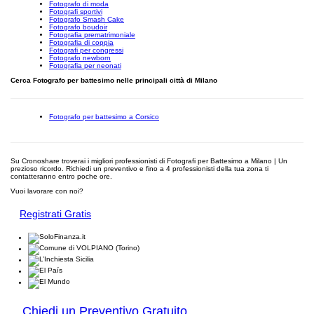
Fotografo di moda
Fotografi sportivi
Fotografo Smash Cake
Fotografo boudoir
Fotografia prematrimoniale
Fotografia di coppia
Fotografi per congressi
Fotografo newborn
Fotografia per neonati
Cerca Fotografo per battesimo nelle principali città di Milano
Fotografo per battesimo a Corsico
Su Cronoshare troverai i migliori professionisti di Fotografi per Battesimo a Milano | Un
prezioso ricordo. Richiedi un preventivo e fino a 4 professionisti della tua zona ti
contatteranno entro poche ore.
Vuoi lavorare con noi?
Registrati Gratis
Chiedi un Preventivo Gratuito