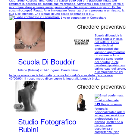
Ciao! Sono Rossella, una fotografa classe 1989 con una passione innata per
catturare la bellezza del mondo che mi circonda. Attraverso il mio obiettivo, cerco di
raccontare storie e creare immagini evocative che emozionano e ispirano. Di che
cosa mi occupo? Ritratti: Amo immortalare l’essenza di una persona in un ritratto, la
sua luce interiore. Che si tratti di uno scatto spontaneo o di...
1 volte contrattato in Cronoshare
Chiedere preventivo
Scuola di boudoir la
prima scuola in italia
del settore. I corsi
sono rivolti ai
1/20
professionisti che
vogliono approfondire
un settore in forte
Scuola Di Boudoir
crescita come quello
del boudoir, o chi
desidera riposizionarsi
sul mercato del lavoro,
Milano (Milano) 20147 Inganni Bande Nere
o semplicemente chi
ha la passione per la fotografia, che sia fotografo/a o modella, [anche over
40/50/60]. Il nostro modo di concepire la fotografia boudoir è sì...
Chiedere preventivo
Email confermata
​✨📷 Realizzo servizi
1/8
fotografici
personalizzati e adatti
ad ogni necessità sia
Studio Fotografico
professionale sia
artistica, mettendo a
disposizione
Rubini
esperienza e
competenza. Non