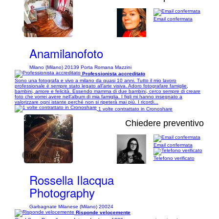
Email confermata
1/15
Anamilanofoto
Milano (Milano) 20139 Porta Romana Mazzini
Professionista accreditato
Sono una fotografa e vivo a milano da quasi 10 anni. Tutto il mio lavoro
professionale è sempre stato legato all’arte visiva. Adoro fotografare famiglie,
bambini, amore e felicità. Essendo mamma di due bambini, cerco sempre di creare
foto che vorrei avere nell’album di mia famiglia. I figli mi hanno insegnato a
valorizzare ogni istante perché non si ripeterà mai più. I ricordi...
1 volte contrattato in Cronoshare
Chiedere preventivo
Email confermata
1/18
Telefono verificato
Rossella Ilacqua
Photography
Garbagnate Milanese (Milano) 20024
Risponde velocemente