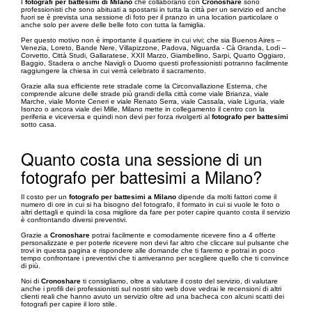
I
fotografi per battesimi di Milano
che collaborano con
Cronoshare
sono
professionisti che sono abituati a spostarsi in tutta la città per un servizio ed anche
fuori se è prevista una sessione di foto per il pranzo in una location particolare o
anche solo per avere delle belle foto con tutta la famiglia.
Per questo motivo non è importante il quartiere in cui vivi; che sia Buenos Aires –
Venezia, Loreto, Bande Nere, Villapizzone, Padova, Niguarda - Cà Granda, Lodi –
Corvetto, Città Studi, Gallaratese, XXII Marzo, Giambellino, Sarpi, Quarto Oggiaro,
Baggio, Stadera o anche Navigli o Duomo questi professionisti potranno facilmente
raggiungere la chiesa in cui verrà celebrato il sacramento.
Grazie alla sua efficiente rete stradale come la Circonvallazione Esterna, che
comprende alcune delle strade più grandi della città come viale Brianza, viale
Marche, viale Monte Ceneri e viale Renato Serra, viale Cassala, viale Liguria, viale
Isonzo o ancora viale dei Mille, Milano mette in collegamento il centro con la
periferia e viceversa e quindi non devi per forza rivolgerti al
fotografo per battesimi
sotto casa.
Quanto costa una sessione di un
fotografo per battesimi a Milano?
Il costo per un
fotografo per battesimi a Milano
dipende da molti fattori come il
numero di ore in cui si ha bisogno del fotografo, il formato in cui si vuole le foto o
altri dettagli e quindi la cosa migliore da fare per poter capire quanto costa il servizio
è confrontando diversi preventivi.
Grazie a
Cronoshare
potrai facilmente e comodamente ricevere fino a 4 offerte
personalizzate e per poterle ricevere non devi far altro che cliccare sul pulsante che
trovi in questa pagina e rispondere alle domande che ti faremo e potrai in poco
tempo confrontare i preventivi che ti arriveranno per scegliere quello che ti convince
di più.
Noi di
Cronoshare
ti consigliamo, oltre a valutare il costo del servizio, di valutare
anche i profili dei professionisti sul nostri sito web dove vedrai le recensioni di altri
clienti reali che hanno avuto un servizio oltre ad una bacheca con alcuni scatti dei
fotografi per capire il loro stile.