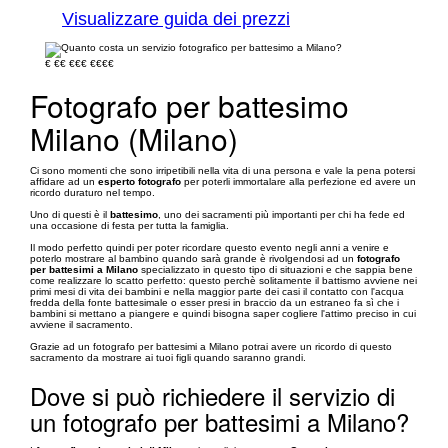
Visualizzare guida dei prezzi
€
€€
€€€
€€€€
Fotografo per battesimo
Milano (Milano)
Ci sono momenti che sono irripetibili nella vita di una persona e vale la pena potersi
affidare ad un
esperto fotografo
per poterli immortalare alla perfezione ed avere un
ricordo duraturo nel tempo.
Uno di questi è il
battesimo
, uno dei sacramenti più importanti per chi ha fede ed
una occasione di festa per tutta la famiglia.
Il modo perfetto quindi per poter ricordare questo evento negli anni a venire e
poterlo mostrare al bambino quando sarà grande è rivolgendosi ad un
fotografo
per battesimi a Milano
specializzato in questo tipo di situazioni e che sappia bene
come realizzare lo scatto perfetto: questo perchè solitamente il battismo avviene nei
primi mesi di vita dei bambini e nella maggior parte dei casi il contatto con l'acqua
fredda della fonte battesimale o esser presi in braccio da un estraneo fa sì che i
bambini si mettano a piangere e quindi bisogna saper cogliere l'attimo preciso in cui
avviene il sacramento.
Grazie ad un fotografo per battesimi a Milano potrai avere un ricordo di questo
sacramento da mostrare ai tuoi figli quando saranno grandi.
Dove si può richiedere il servizio di
un fotografo per battesimi a Milano?