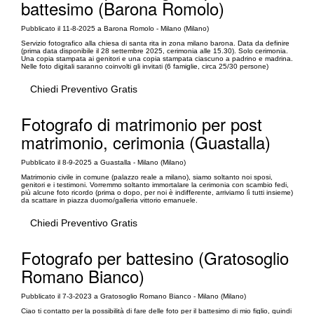
battesimo (Barona Romolo)
Pubblicato il 11-8-2025 a Barona Romolo - Milano (Milano)
Servizio fotografico alla chiesa di santa rita in zona milano barona. Data da definire
(prima data disponibile il 28 settembre 2025, cerimonia alle 15.30). Solo cerimonia.
Una copia stampata ai genitori e una copia stampata ciascuno a padrino e madrina.
Nelle foto digitali saranno coinvolti gli invitati (6 famiglie, circa 25/30 persone)
Chiedi Preventivo Gratis
Fotografo di matrimonio per post
matrimonio, cerimonia (Guastalla)
Pubblicato il 8-9-2025 a Guastalla - Milano (Milano)
Matrimonio civile in comune (palazzo reale a milano), siamo soltanto noi sposi,
genitori e i testimoni. Vorremmo soltanto immortalare la cerimonia con scambio fedi,
più alcune foto ricordo (prima o dopo, per noi è indifferente, arriviamo lì tutti insieme)
da scattare in piazza duomo/galleria vittorio emanuele.
Chiedi Preventivo Gratis
Fotografo per battesino (Gratosoglio
Romano Bianco)
Pubblicato il 7-3-2023 a Gratosoglio Romano Bianco - Milano (Milano)
Ciao ti contatto per la possibilità di fare delle foto per il battesimo di mio figlio, quindi