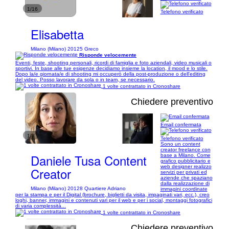
1/16
Telefono verificato
Elisabetta
Milano (Milano) 20125 Greco
Risponde velocemente
Eventi, feste, shooting personali, ricordi di famiglia e foto aziendali, video musicali o
sportivi. In base alle tue esigenze decidiamo insieme la location, il mood e lo stile.
Dopo la/e giornata/e di shooting mi occuperò della post-produzione o dell'editing
del video. Posso lavorare da sola o in team, se necessario.
1 volte contrattato in Cronoshare
Chiedere preventivo
Email confermata
1/8
Telefono verificato
Sono un content
creator freelance con
Daniele Tusa Content
base a Milano. Come
grafico pubblicitario e
web designer realizzo
Creator
servizi per privati ed
aziende che spaziano
dalla realizzazione di
Milano (Milano) 20128 Quartiere Adriano
immagini coordinate
per la stampa e per il Digital (brochure, biglietti da visita, impaginati vari, ecc.), creo
loghi, banner, immagini e contenuti vari per il web e per i social, montaggi fotografici
di varia complessità...
1 volte contrattato in Cronoshare
Chiedere preventivo