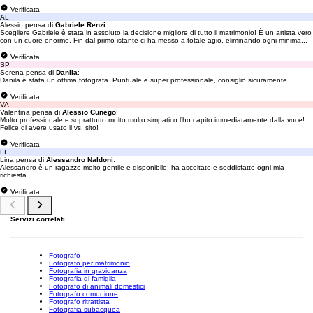
Verificata
AL
Alessio pensa di
Gabriele Renzi
:
Scegliere Gabriele è stata in assoluto la decisione migliore di tutto il matrimonio! È un artista vero
con un cuore enorme. Fin dal primo istante ci ha messo a totale agio, eliminando ogni minima...
Verificata
SP
Serena pensa di
Danila
:
Danila è stata un ottima fotografa. Puntuale e super professionale, consiglio sicuramente
Verificata
VA
Valentina pensa di
Alessio Cunego
:
Molto professionale e soprattutto molto molto simpatico l’ho capito immediatamente dalla voce!
Felice di avere usato il vs. sito!
Verificata
LI
Lina pensa di
Alessandro Naldoni
:
Alessandro è un ragazzo molto gentile e disponibile; ha ascoltato e soddisfatto ogni mia
richiesta.
Verificata
Servizi correlati
Fotografo
Fotografo per matrimonio
Fotografia in gravidanza
Fotografia di famiglia
Fotografo di animali domestici
Fotografo comunione
Fotografo ritrattista
Fotografia subacquea