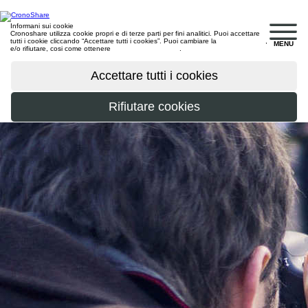
Informani sui cookie
Cronoshare utilizza cookie propri e di terze parti per fini analitici. Puoi accettare
tutti i cookie cliccando “Accettare tutti i cookies”. Puoi cambiare la
configurazione
,
MENU
e/o rifiutare, cosi come ottenere
maggiori informazioni
.