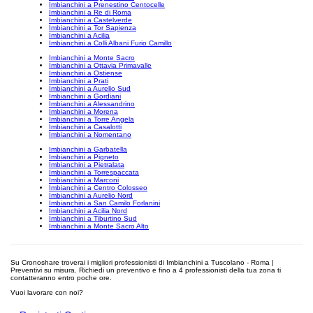
Imbianchini a Prenestino Centocelle
Imbianchini a Re di Roma
Imbianchini a Castelverde
Imbianchini a Tor Sapienza
Imbianchini a Acilia
Imbianchini a Colli Albani Furio Camillo
Imbianchini a Monte Sacro
Imbianchini a Ottavia Primavalle
Imbianchini a Ostiense
Imbianchini a Prati
Imbianchini a Aurelio Sud
Imbianchini a Gordiani
Imbianchini a Alessandrino
Imbianchini a Morena
Imbianchini a Torre Angela
Imbianchini a Casalotti
Imbianchini a Nomentano
Imbianchini a Garbatella
Imbianchini a Pigneto
Imbianchini a Pietralata
Imbianchini a Torrespaccata
Imbianchini a Marconi
Imbianchini a Centro Colosseo
Imbianchini a Aurelio Nord
Imbianchini a San Camilo Forlanini
Imbianchini a Acilia Nord
Imbianchini a Tiburtino Sud
Imbianchini a Monte Sacro Alto
Su Cronoshare troverai i migliori professionisti di Imbianchini a Tuscolano - Roma |
Preventivi su misura. Richiedi un preventivo e fino a 4 professionisti della tua zona ti
contatteranno entro poche ore.
Vuoi lavorare con noi?