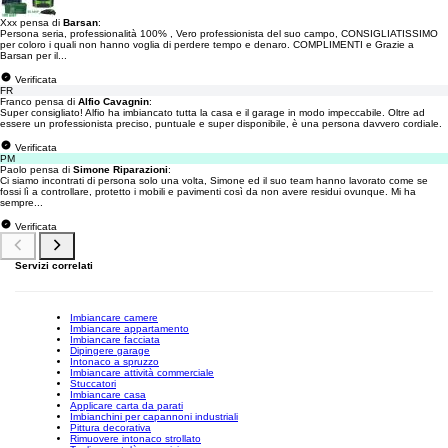
Xxx pensa di
Barsan
:
Persona seria, professionalità 100% , Vero professionista del suo campo, CONSIGLIATISSIMO
per coloro i quali non hanno voglia di perdere tempo e denaro. COMPLIMENTI e Grazie a
Barsan per il...
Verificata
FR
Franco pensa di
Alfio Cavagnin
:
Super consigliato! Alfio ha imbiancato tutta la casa e il garage in modo impeccabile. Oltre ad
essere un professionista preciso, puntuale e super disponibile, è una persona davvero cordiale.
Verificata
PM
Paolo pensa di
Simone Riparazioni
:
Ci siamo incontrati di persona solo una volta, Simone ed il suo team hanno lavorato come se
fossi lì a controllare, protetto i mobili e pavimenti così da non avere residui ovunque. Mi ha
sempre...
Verificata
Servizi correlati
Imbiancare camere
Imbiancare appartamento
Imbiancare facciata
Dipingere garage
Intonaco a spruzzo
Imbiancare attività commerciale
Stuccatori
Imbiancare casa
Applicare carta da parati
Imbianchini per capannoni industriali
Pittura decorativa
Rimuovere intonaco strollato