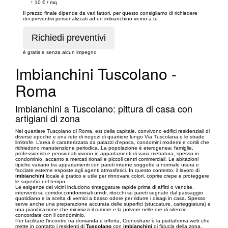
↑
10 €
/
mq
Il prezzo finale dipende da vari fattori, per questo consigliamo di richiedere
dei preventivi personalizzati ad un imbianchino vicino a te
è gratis e senza alcun impegno
Imbianchini Tuscolano -
Roma
Imbianchini a Tuscolano: pittura di casa con
artigiani di zona
Nel quartiere Tuscolano di Roma, est della capitale, convivono edifici residenziali di
diverse epoche e una rete di negozi di quartiere lungo Via Tuscolana e le strade
limitrofe. L’area è caratterizzata da palazzi d’epoca, condomini moderni e cortili che
richiedono manutenzione periodica. La popolazione è eterogenea: famiglie,
professionisti e pensionati vivono in appartamenti di varia metratura, spesso in
condominio, accanto a mercati rionali e piccoli centri commerciali. Le abitazioni
tipiche variano tra appartamenti con pareti interne soggette a normale usura e
facciate esterne esposte agli agenti atmosferici. In questo contesto, il lavoro di
imbianchini
locale è pratico e utile per rinnovare colori, coprire crepe e proteggere
le superfici nel tempo.
Le esigenze dei vicini includono tinteggature rapide prima di affitti o vendite,
interventi su corridoi condominiali umidi, ritocchi su pareti segnate dal passaggio
quotidiano e la scelta di vernici a basso odore per ridurre i disagi in casa. Spesso
serve anche una preparazione accurata delle superfici (stuccature, carteggiatura) e
una pianificazione che minimizzi il rumore e la polvere nelle ore di silenzio
concordate con il condominio.
Per facilitare l’incontro tra domanda e offerta, Cronoshare è la piattaforma web che
mette in contatto i residenti di
Tuscolano
con
imbianchini
di fiducia della zona.