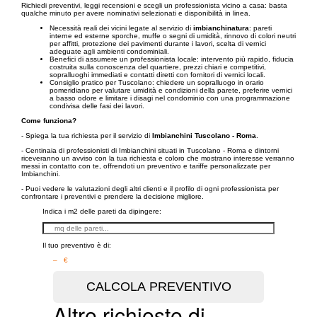
Richiedi preventivi, leggi recensioni e scegli un professionista vicino a casa: basta
qualche minuto per avere nominativi selezionati e disponibilità in linea.
Necessità reali dei vicini legate al servizio di
imbianchinatura
: pareti
interne ed esterne sporche, muffe o segni di umidità, rinnovo di colori neutri
per affitti, protezione dei pavimenti durante i lavori, scelta di vernici
adeguate agli ambienti condominiali.
Benefici di assumere un professionista locale: intervento più rapido, fiducia
costruita sulla conoscenza del quartiere, prezzi chiari e competitivi,
sopralluoghi immediati e contatti diretti con fornitori di vernici locali.
Consiglio pratico per Tuscolano: chiedere un sopralluogo in orario
pomeridiano per valutare umidità e condizioni della parete, preferire vernici
a basso odore e limitare i disagi nel condominio con una programmazione
condivisa delle fasi dei lavori.
Come funziona?
- Spiega la tua richiesta per il servizio di
Imbianchini Tuscolano - Roma
.
- Centinaia di professionisti di Imbianchini situati in Tuscolano - Roma e dintorni
riceveranno un avviso con la tua richiesta e coloro che mostrano interesse verranno
messi in contatto con te, offrendoti un preventivo e tariffe personalizzate per
Imbianchini.
- Puoi vedere le valutazioni degli altri clienti e il profilo di ogni professionista per
confrontare i preventivi e prendere la decisione migliore.
Indica i m2 delle pareti da dipingere:
Il tuo preventivo è di:
– €
Altre richieste di