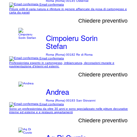
Roma (Roma) 00145 Ostiense
Email confermata
Pitture edili di varia natura e rifiniture in genere affiancate da posa di cartongesso e
carta da parati
Chiedere preventivo
Cimpoieru Sorin
Stefan
Roma (Roma) 00182 Re di Roma
Email confermata
Professionista esperto in cartongesso, imbiancatura, decorazioni murarie e
pavimentazione d'interni ed esterni.
Chiedere preventivo
Andrea
Roma (Roma) 00183 San Giovanni
Email confermata
Sono un professionista da oltre 30 anni e sono specializzato nelle pitture decurative
interne ed esterne e e restauro appartamenti
Chiedere preventivo