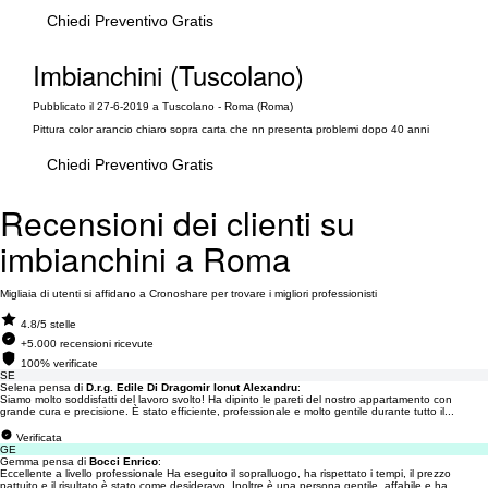
Chiedi Preventivo Gratis
Imbianchini (Tuscolano)
Pubblicato il 27-6-2019 a Tuscolano - Roma (Roma)
Pittura color arancio chiaro sopra carta che nn presenta problemi dopo 40 anni
Chiedi Preventivo Gratis
Recensioni dei clienti su
imbianchini a Roma
Migliaia di utenti si affidano a Cronoshare per trovare i migliori professionisti
4.8/5 stelle
+5.000 recensioni ricevute
100% verificate
SE
Selena pensa di
D.r.g. Edile Di Dragomir Ionut Alexandru
:
Siamo molto soddisfatti del lavoro svolto! Ha dipinto le pareti del nostro appartamento con
grande cura e precisione. È stato efficiente, professionale e molto gentile durante tutto il...
Verificata
GE
Gemma pensa di
Bocci Enrico
:
Eccellente a livello professionale Ha eseguito il sopralluogo, ha rispettato i tempi, il prezzo
pattuito e il risultato è stato come desideravo. Inoltre è una persona gentile, affabile e ha...