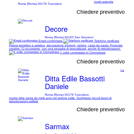
nostri azienda
Roma (Roma) 00179 Tuscolano
Chiedere preventivo
Decore
Roma (Roma) 00183 San Giovanni
Email confermata
Telefono verificato
Pittura semplice e artistica, decorazione d'interni, vetrine, carta da parati. Proposte
creative. Ci occupiamo, con una squadra di specializzati, anche di ristrutturazioni.
1 volte contrattato in Cronoshare
Chiedere preventivo
La
Ditta Edile Bassotti
Daniele
Roma (Roma) 00179 Tuscolano
nostra ditta vanta da molti anni nel settore edile. Svolgiamo piccoli lavori di
ristrutturazioni edilizie
Chiedere preventivo
Sarmax