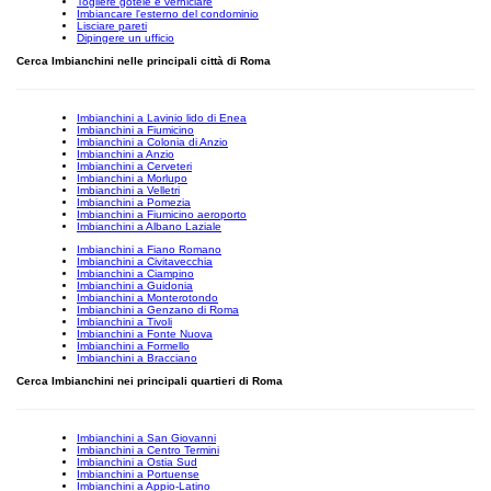
Togliere gotelè e verniciare
Imbiancare l'esterno del condominio
Lisciare pareti
Dipingere un ufficio
Cerca Imbianchini nelle principali città di Roma
Imbianchini a Lavinio lido di Enea
Imbianchini a Fiumicino
Imbianchini a Colonia di Anzio
Imbianchini a Anzio
Imbianchini a Cerveteri
Imbianchini a Morlupo
Imbianchini a Velletri
Imbianchini a Pomezia
Imbianchini a Fiumicino aeroporto
Imbianchini a Albano Laziale
Imbianchini a Fiano Romano
Imbianchini a Civitavecchia
Imbianchini a Ciampino
Imbianchini a Guidonia
Imbianchini a Monterotondo
Imbianchini a Genzano di Roma
Imbianchini a Tivoli
Imbianchini a Fonte Nuova
Imbianchini a Formello
Imbianchini a Bracciano
Cerca Imbianchini nei principali quartieri di Roma
Imbianchini a San Giovanni
Imbianchini a Centro Termini
Imbianchini a Ostia Sud
Imbianchini a Portuense
Imbianchini a Appio-Latino