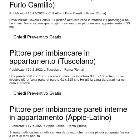
Furio Camillo)
Pubblicato il 15-12-2020 a Colli Albani Furio Camillo - Roma (Roma)
Devo iniziare i lavoro il 28/01/21 perché acquisto casa la mattina e il pomeriggio ho
Le chiavi. Vorrei sapere quanto giorni servono per pitturare una appartamento di 55
mq.
Chiedi Preventivo Gratis
Pittore per imbiancare in
appartamento (Tuscolano)
Pubblicato il 10-2-2022 a Tuscolano - Roma (Roma)
Una parete 220 x 235 con divano in muratura (spalliera 33,5 x 135) che non va
rivestito più un'altra parte di parete 61 x 215 cm. Ho già la carta da parati ma non
colla e attrezzi.
Chiedi Preventivo Gratis
Pittore per imbiancare pareti interne
in appartamento (Appio-Latino)
Pubblicato il 17-5-2021 a Appio-Latino - Roma (Roma)
Si tratta della cucina e della camera da pranzo che ha una pittura spugnata fissata
a cera di tanti anni fa