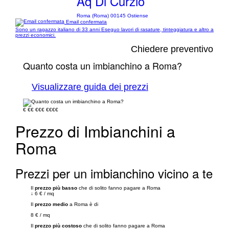
Aq Di Curzio
Roma (Roma) 00145 Ostiense
Email confermata
Sono un ragazzo italiano di 33 anni Eseguo lavori di rasature, tinteggiatura e altro a
prezzi economici.
Chiedere preventivo
Quanto costa un imbianchino a Roma?
Visualizzare guida dei prezzi
€
€€
€€€
€€€€
Prezzo di Imbianchini a
Roma
Prezzi per un imbianchino vicino a te
Il
prezzo più basso
che di solito fanno pagare a Roma
↓
6 €
/
mq
Il
prezzo medio
a Roma è di
8 €
/
mq
Il
prezzo più costoso
che di solito fanno pagare a Roma