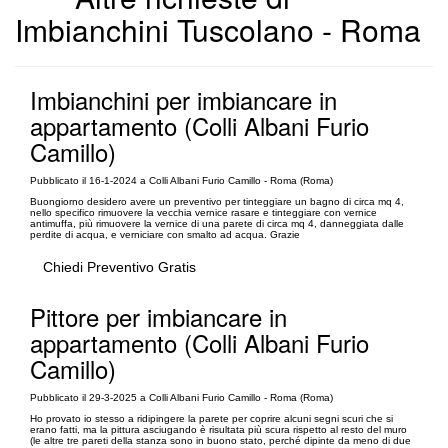
Imbianchini Tuscolano - Roma
Imbianchini per imbiancare in
appartamento (Colli Albani Furio
Camillo)
Pubblicato il 16-1-2024 a Colli Albani Furio Camillo - Roma (Roma)
Buongiorno desidero avere un preventivo per tinteggiare un bagno di circa mq 4,
nello specifico rimuovere la vecchia vernice rasare e tinteggiare con vernice
antimuffa, più rimuovere la vernice di una parete di circa mq 4, danneggiata dalle
perdite di acqua, e verniciare con smalto ad acqua. Grazie
Chiedi Preventivo Gratis
Pittore per imbiancare in
appartamento (Colli Albani Furio
Camillo)
Pubblicato il 29-3-2025 a Colli Albani Furio Camillo - Roma (Roma)
Ho provato io stesso a ridipingere la parete per coprire alcuni segni scuri che si
erano fatti, ma la pittura asciugando è risultata più scura rispetto al resto del muro
(le altre tre pareti della stanza sono in buono stato, perché dipinte da meno di due