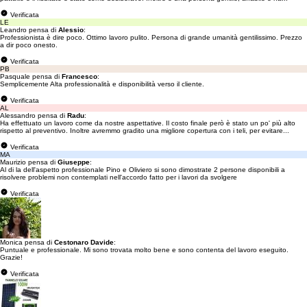
Verificata
LE
Leandro pensa di
Alessio
:
Professionista è dire poco. Ottimo lavoro pulito. Persona di grande umanità gentilissimo. Prezzo
a dir poco onesto.
Verificata
PB
Pasquale pensa di
Francesco
:
Semplicemente Alta professionalità e disponibilità verso il cliente.
Verificata
AL
Alessandro pensa di
Radu
:
Ha effettuato un lavoro come da nostre aspettative. Il costo finale però è stato un po' più alto
rispetto al preventivo. Inoltre avremmo gradito una migliore copertura con i teli, per evitare...
Verificata
MA
Maurizio pensa di
Giuseppe
:
Al di la dell'aspetto professionale Pino e Oliviero si sono dimostrate 2 persone disponibili a
risolvere problemi non contemplati nell'accordo fatto per i lavori da svolgere
Verificata
Monica pensa di
Cestonaro Davide
:
Puntuale e professionale. Mi sono trovata molto bene e sono contenta del lavoro eseguito.
Grazie!
Verificata