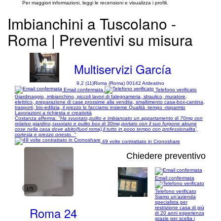
Per maggiori informazioni, leggi le recensioni e visualizza i profili.
Imbianchini a Tuscolano -
Roma | Preventivi su misura
Multiservizi García
9,2 (11)
Roma (Roma) 00142 Ardeatino
Email confermata
Telefono verificato
Giardinaggio, imbianchino, piccoli lavori di falegnameria, idraulico, muratore,
elettrico, preparazione di case prossime alla vendita, smaltimento casa-box-cantina,
trasporti, bio-edilizia, il prezzo lo facciamo insieme Qualità -tempo -risparmio
Lavorazioni a richiesta e creatività
Costanza afferma:
"Ha svuotato,pulito e imbiancato un appartamento di 70mq con
relativo giardino,svuotato e pulito box di 30mq,portato con il suo furgone alcune
cose nella casa dove abito(fuori roma),il tutto in poco tempo con professionalita',
cortesia e prezzo onesto. "
49 volte contrattato in Cronoshare
Chiedere preventivo
Email confermata
1/5
Telefono verificato
Siamo un’azienda
specialista per
Roma 24
restrizione casa di più
di 20 anni esperienza
grazie per scelta i