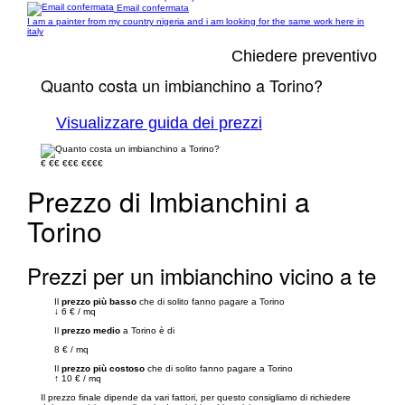
Email confermata
I am a painter from my country nigeria and i am looking for the same work here in
italy
Chiedere preventivo
Quanto costa un imbianchino a Torino?
Visualizzare guida dei prezzi
€
€€
€€€
€€€€
Prezzo di Imbianchini a
Torino
Prezzi per un imbianchino vicino a te
Il
prezzo più basso
che di solito fanno pagare a Torino
↓
6 €
/
mq
Il
prezzo medio
a Torino è di
8 €
/
mq
Il
prezzo più costoso
che di solito fanno pagare a Torino
↑
10 €
/
mq
Il prezzo finale dipende da vari fattori, per questo consigliamo di richiedere