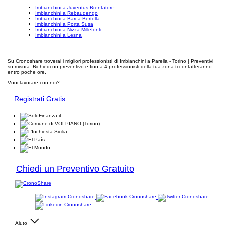
Imbianchini a Juventus Brentatore
Imbianchini a Rebaudengo
Imbianchini a Barca Bertolla
Imbianchini a Porta Susa
Imbianchini a Nizza Millefonti
Imbianchini a Lesna
Su Cronoshare troverai i migliori professionisti di Imbianchini a Parella - Torino | Preventivi
su misura. Richiedi un preventivo e fino a 4 professionisti della tua zona ti contatteranno
entro poche ore.
Vuoi lavorare con noi?
Registrati Gratis
Chiedi un Preventivo Gratuito
Aiuto