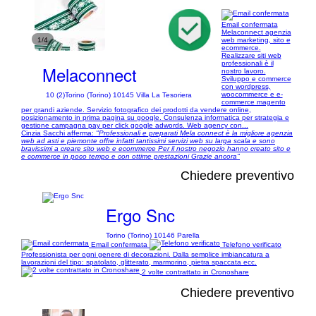
Email confermata
Melaconnect agenzia
1/4
web marketing, sito e
ecommerce.
Realizzare siti web
professionali è il
Melaconnect
nostro lavoro.
Sviluppo e commerce
con wordpress,
woocommerce e e-
10 (2)
Torino (Torino) 10145 Villa La Tesoriera
commerce magento
per grandi aziende. Servizio fotografico dei prodotti da vendere online,
posizionamento in prima pagina su google. Consulenza informatica per strategia e
gestione campagna pay per click google adwords. Web agency con...
Cinzia Sacchi afferma:
"Professionali e preparati Mela connect è la migliore agenzia
web ad asti e piemonte offre infatti tantissimi servizi web su larga scala e sono
bravissimi a creare sito web e ecommerce Per il nostro negozio hanno creato sito e
e commerce in poco tempo e con ottime prestazioni Grazie ancora"
Chiedere preventivo
Ergo Snc
Torino (Torino) 10146 Parella
Email confermata
Telefono verificato
Professionista per ogni genere di decorazioni. Dalla semplice imbiancatura a
lavorazioni del tipo: spatolato, glitterato, marmorino, pietra spaccata ecc.
2 volte contrattato in Cronoshare
Chiedere preventivo