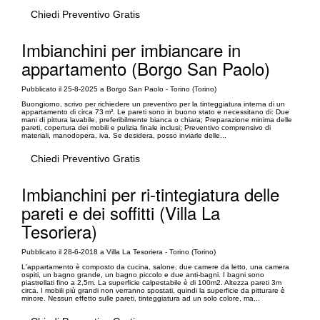
Chiedi Preventivo Gratis
Imbianchini per imbiancare in
appartamento (Borgo San Paolo)
Pubblicato il 25-8-2025 a Borgo San Paolo - Torino (Torino)
Buongiorno, scrivo per richiedere un preventivo per la tinteggiatura interna di un
appartamento di circa 73 m². Le pareti sono in buono stato e necessitano di: Due
mani di pittura lavabile, preferibilmente bianca o chiara; Preparazione minima delle
pareti, copertura dei mobili e pulizia finale inclusi; Preventivo comprensivo di
materiali, manodopera, iva. Se desidera, posso inviarle delle...
Chiedi Preventivo Gratis
Imbianchini per ri-tintegiatura delle
pareti e dei soffitti (Villa La
Tesoriera)
Pubblicato il 28-6-2018 a Villa La Tesoriera - Torino (Torino)
L'appartamento è composto da cucina, salone, due camere da letto, una camera
ospiti, un bagno grande, un bagno piccolo e due anti-bagni. I bagni sono
piastrellati fino a 2,5m. La superficie calpestabile è di 100m2. Altezza pareti 3m
circa. I mobili più grandi non verranno spostati, quindi la superficie da pitturare è
minore. Nessun effetto sulle pareti, tinteggiatura ad un solo colore, ma...