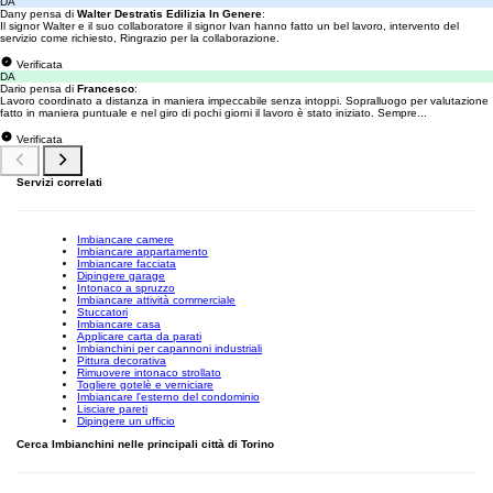
DA
Dany pensa di
Walter Destratis Edilizia In Genere
:
Il signor Walter e il suo collaboratore il signor Ivan hanno fatto un bel lavoro, intervento del
servizio come richiesto, Ringrazio per la collaborazione.
Verificata
DA
Dario pensa di
Francesco
:
Lavoro coordinato a distanza in maniera impeccabile senza intoppi. Sopralluogo per valutazione
fatto in maniera puntuale e nel giro di pochi giorni il lavoro è stato iniziato. Sempre...
Verificata
Servizi correlati
Imbiancare camere
Imbiancare appartamento
Imbiancare facciata
Dipingere garage
Intonaco a spruzzo
Imbiancare attività commerciale
Stuccatori
Imbiancare casa
Applicare carta da parati
Imbianchini per capannoni industriali
Pittura decorativa
Rimuovere intonaco strollato
Togliere gotelè e verniciare
Imbiancare l'esterno del condominio
Lisciare pareti
Dipingere un ufficio
Cerca Imbianchini nelle principali città di Torino