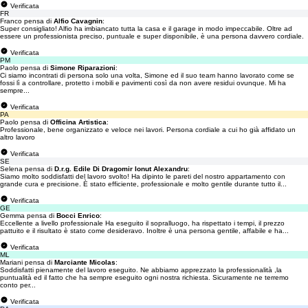
Verificata
FR
Franco pensa di
Alfio Cavagnin
:
Super consigliato! Alfio ha imbiancato tutta la casa e il garage in modo impeccabile. Oltre ad
essere un professionista preciso, puntuale e super disponibile, è una persona davvero cordiale.
Verificata
PM
Paolo pensa di
Simone Riparazioni
:
Ci siamo incontrati di persona solo una volta, Simone ed il suo team hanno lavorato come se
fossi lì a controllare, protetto i mobili e pavimenti così da non avere residui ovunque. Mi ha
sempre...
Verificata
PA
Paolo pensa di
Officina Artistica
:
Professionale, bene organizzato e veloce nei lavori. Persona cordiale a cui ho già affidato un
altro lavoro
Verificata
SE
Selena pensa di
D.r.g. Edile Di Dragomir Ionut Alexandru
:
Siamo molto soddisfatti del lavoro svolto! Ha dipinto le pareti del nostro appartamento con
grande cura e precisione. È stato efficiente, professionale e molto gentile durante tutto il...
Verificata
GE
Gemma pensa di
Bocci Enrico
:
Eccellente a livello professionale Ha eseguito il sopralluogo, ha rispettato i tempi, il prezzo
pattuito e il risultato è stato come desideravo. Inoltre è una persona gentile, affabile e ha...
Verificata
ML
Mariani pensa di
Marciante Micolas
:
Soddisfatti pienamente del lavoro eseguito. Ne abbiamo apprezzato la professionalità ,la
puntualità ed il fatto che ha sempre eseguito ogni nostra richiesta. Sicuramente ne terremo
conto per...
Verificata