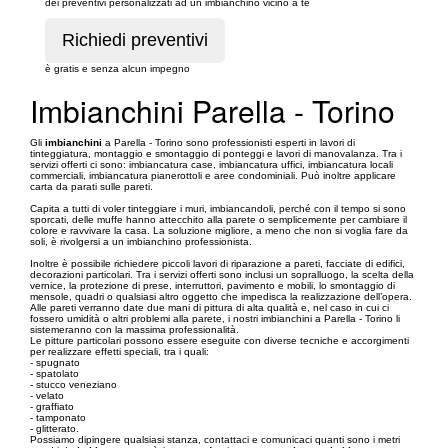
dei preventivi personalizzati ad un imbianchino vicino a te
è gratis e senza alcun impegno
Imbianchini Parella - Torino
Gli
imbianchini
a Parella - Torino sono professionisti esperti in lavori di
tinteggiatura, montaggio e smontaggio di ponteggi e lavori di manovalanza. Tra i
servizi offerti ci sono: imbiancatura case, imbiancatura uffici, imbiancatura locali
commerciali, imbiancatura pianerottoli e aree condominiali. Può inoltre applicare
carta da parati sulle pareti.
Capita a tutti di voler tinteggiare i muri, imbiancandoli, perché con il tempo si sono
sporcati, delle muffe hanno attecchito alla parete o semplicemente per cambiare il
colore e ravvivare la casa. La soluzione migliore, a meno che non si voglia fare da
soli, è rivolgersi a un imbianchino professionista.
Inoltre è possibile richiedere piccoli lavori di riparazione a pareti, facciate di edifici,
decorazioni particolari. Tra i servizi offerti sono inclusi un sopralluogo, la scelta della
vernice, la protezione di prese, interruttori, pavimento e mobili, lo smontaggio di
mensole, quadri o qualsiasi altro oggetto che impedisca la realizzazione dell’opera.
Alle pareti verranno date due mani di pittura di alta qualità e, nel caso in cui ci
fossero umidità o altri problemi alla parete, i nostri imbianchini a Parella - Torino li
sistemeranno con la massima professionalità.
Le pitture particolari possono essere eseguite con diverse tecniche e accorgimenti
per realizzare effetti speciali, tra i quali:
- spugnato
- spatolato
- stucco veneziano
- velato
- graffiato
- tamponato
- glitterato.
Possiamo dipingere qualsiasi stanza, contattaci e comunicaci quanti sono i metri