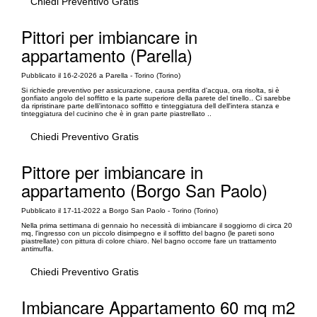
Chiedi Preventivo Gratis
Pittori per imbiancare in
appartamento (Parella)
Pubblicato il 16-2-2026 a Parella - Torino (Torino)
Si richiede preventivo per assicurazione, causa perdita d'acqua, ora risolta, si è
gonfiato angolo del soffitto e la parte superiore della parete del tinello.. Ci sarebbe
da ripristinare parte delli'intonaco soffitto e tinteggiatura dell dell'intera stanza e
tinteggiatura del cucinino che è in gran parte piastrellato ..
Chiedi Preventivo Gratis
Pittore per imbiancare in
appartamento (Borgo San Paolo)
Pubblicato il 17-11-2022 a Borgo San Paolo - Torino (Torino)
Nella prima settimana di gennaio ho necessità di imbiancare il soggiorno di circa 20
mq, l'ingresso con un piccolo disimpegno e il soffitto del bagno (le pareti sono
piastrellate) con pittura di colore chiaro. Nel bagno occorre fare un trattamento
antimuffa.
Chiedi Preventivo Gratis
Imbiancare Appartamento 60 mq m2