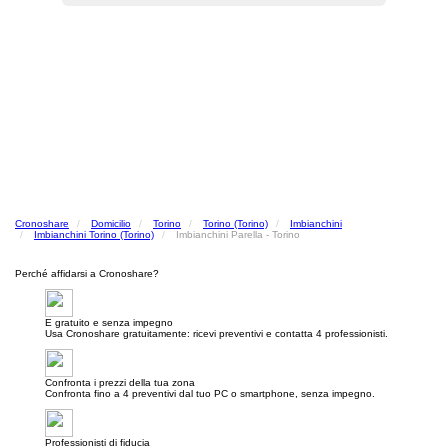
Cronoshare
Domicilio
Torino
Torino (Torino)
Imbianchini
Imbianchini Torino (Torino)
Imbianchini Parella - Torino
Perché affidarsi a Cronoshare?
E gratuito e senza impegno
Usa Cronoshare gratuitamente: ricevi preventivi e contatta 4 professionisti.
Confronta i prezzi della tua zona
Confronta fino a 4 preventivi dal tuo PC o smartphone, senza impegno.
Professionisti di fiducia