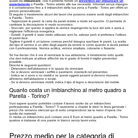
quadri da
imbiancare
, così ti potremo fornire un
preventivo per imbiancare un
appartamento
a Parella - Torino adatto alle tue necessità. Informati senza impegno
e ti contatteranno fino a 4 imbianchini della tua zona a Parella - Torino per offrirti un
prezzo personalizzato.
Di seguito ti mostreremo alcuni dei lavori che possono essere svolti dagli imbianchini
a Parella - Torino.
- Tappezzare le pareti: la carta da parati resiste a mode ed epoche. Ci permette di
cambiare la decorazione in modo economico.
- Stuccato: per questo si applica la vernice respingendo la luce del sole e aiuta a
migliorare l'efficienza energetica.
- Gotelé: il gotelé è stato molto utilizzato anni fa, adesso però si preferisce l’utilizzo
di pareti lisce.
Togliere il gotelé è un’azione costosa perché bisogna raschiare le pareti. La scelta
del tipo di vernice è un altro degli aspetti da tenere in conto quando si dovrà parlare
con il professionista. Vernice acrilica, vernice smaltata, colorante o fissante.
Se hai deciso che è ora di verniciare la tua abitazione, ti mostreremo tutto quello
che devi indicare al pittore affinché sia in grado di fornirti il miglior preventivo
possibile.
Descrivi le seguenti questioni:
- Dimensioni dell’abitazione e lo spazio da verniciare.
- Se si devono verniciare i soffitti e pavimenti, inseriscili nel preventivo.
- Indica se ci sono o no mobili e se questi oggetti pesanti si devono muovere
all'interno dell’abitazione o locale.
- Se si devono verniciare mobili, indica il tipo di legno e descrizione del mobile.
Quanto costa un imbianchino al metro quadro a
Parella - Torino?
Vuoi sapere quanto potrebbe costare il lavoro svolto da un imbianchino
professionista a Parella - Torino? Ti aiuteremo a chiarire le idee! In linea generale i
prezzi che verranno elencati qui di sotto comprendono sia la mano d'opera che
quella dei materiali.
In media un imbianchino può costare circa 6 Euro al metro quadro a Parella - Torino
qualora si trattasse di una parete in bianco senza lavori extra.
Prezzo medio per la categoria di