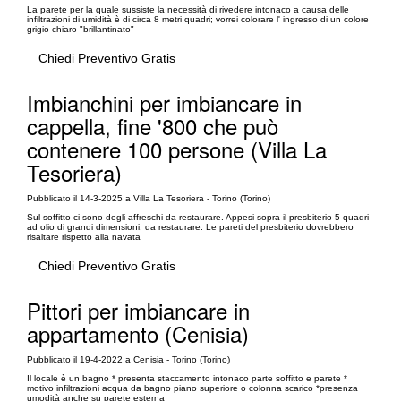
La parete per la quale sussiste la necessità di rivedere intonaco a causa delle
infiltrazioni di umidità è di circa 8 metri quadri; vorrei colorare l' ingresso di un colore
grigio chiaro "brillantinato"
Chiedi Preventivo Gratis
Imbianchini per imbiancare in
cappella, fine '800 che può
contenere 100 persone (Villa La
Tesoriera)
Pubblicato il 14-3-2025 a Villa La Tesoriera - Torino (Torino)
Sul soffitto ci sono degli affreschi da restaurare. Appesi sopra il presbiterio 5 quadri
ad olio di grandi dimensioni, da restaurare. Le pareti del presbiterio dovrebbero
risaltare rispetto alla navata
Chiedi Preventivo Gratis
Pittori per imbiancare in
appartamento (Cenisia)
Pubblicato il 19-4-2022 a Cenisia - Torino (Torino)
Il locale è un bagno * presenta staccamento intonaco parte soffitto e parete *
motivo infiltrazioni acqua da bagno piano superiore o colonna scarico *presenza
umodità anche su parete esterna