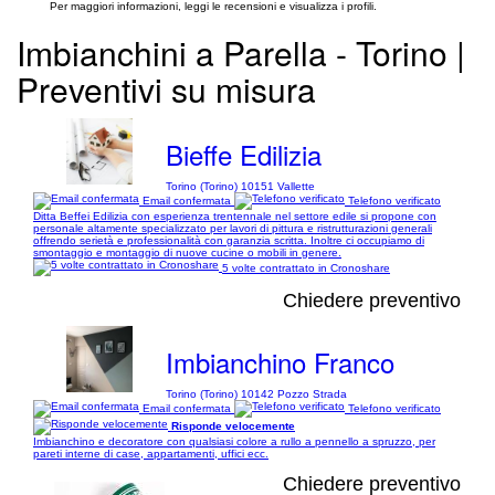
Per maggiori informazioni, leggi le recensioni e visualizza i profili.
Imbianchini a Parella - Torino |
Preventivi su misura
Bieffe Edilizia
Torino (Torino) 10151 Vallette
Email confermata
Telefono verificato
Ditta Beffei Edilizia con esperienza trentennale nel settore edile si propone con
personale altamente specializzato per lavori di pittura e ristrutturazioni generali
offrendo serietà e professionalità con garanzia scritta. Inoltre ci occupiamo di
smontaggio e montaggio di nuove cucine o mobili in genere.
5 volte contrattato in Cronoshare
Chiedere preventivo
Imbianchino Franco
Torino (Torino) 10142 Pozzo Strada
Email confermata
Telefono verificato
Risponde velocemente
Imbianchino e decoratore con qualsiasi colore a rullo a pennello a spruzzo, per
pareti interne di case, appartamenti, uffici ecc.
Chiedere preventivo