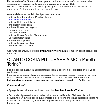
Pittura anti-muffa: Si tratta di un dipinto che impedisce la muffa, causata dalle
variazioni di temperatura, le camere o scantinati poco ventilati.
Pittura calamita: vernice alla moda per le pareti di tutti i tipi. Esso consente di
appendere fogli o magneti per decorare la parete.
Alcune delle ricerche dei clienti più frequenti sono:
- Imbianchini decoratori a Parella - Torino
-
Imbianchini economici
- Imbianchini e verniciatori
- Imbianchino per casa
- Imbianchino e cartongesso
- Cerco imbianchino
- Ditta imbianchini
- Imbianchino a Parella - Torino prezzi
- Cercasi imbianchino
- Imbiancatura prezzi
- Imbianchino preventivo
- Groupon imbiancatura
Con Cronoshare, puoi trovare
Imbianchini vicino a me
. I migliori servizi locali della
tua città.
QUANTO COSTA PITTURARE A MQ a Parella -
Torino?
Il costo per imbiancatura appartamento varia a seconda del progetto che si vorrà
realizzare.
Il prezzo di un imbianchino per realizzare lavori di imbiancatura normalmente ha un
costo che varia a seconda del servizio da realizzare. Si dividono in servizi di
tinteggiatura semplice
o
tinteggiature particolari
e varia da 8 - 27 € al mq.
Come funziona?
- Spiega la tua richiesta per il servizio di
Imbianchini Parella - Torino
.
- Centinaia di professionisti di Imbianchini situati in Parella - Torino e dintorni
riceveranno un avviso con la tua richiesta e coloro che mostrano interesse verranno
messi in contatto con te, offrendoti un preventivo e tariffe personalizzate per
Imbianchini.