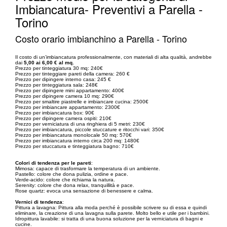
Imbiancatura- Preventivi a Parella -
Torino
Costo orario imbianchino a Parella - Torino
Il costo di un’imbiancatura professionalmente, con materiali di alta qualità, andrebbe
dai
5,00 ai 6,00 € al mq.
Prezzo per tinteggiatura 30 mq: 240€
Prezzo per tinteggiare pareti della camera: 260 €
Prezzo per dipingere interno casa: 245 €
Prezzo per tinteggiatura sala: 248€
Prezzo per dipingere mini appartamento: 400€
Prezzo per dipingere camera 10 mq: 290€
Prezzo per smaltire piastrelle e imbiancare cucina: 2500€
Prezzo per imbiancare appartamento: 2300€
Prezzo per imbiancatura box: 90€
Prezzo per dipingere camera ospiti: 210€
Prezzo per verniciatura di una ringhiera di 5 metri: 230€
Prezzo per imbiancatura, piccole stuccature e ritocchi vari: 350€
Prezzo per imbiancatura monolocale 50 mq: 570€
Prezzo per imbiancatura interno circa 200 mq: 1480€
Prezzo per stuccatura e tinteggiatura bagno: 710€
Colori di tendenza per le pareti
:
Mimosa: capace di trasformare la temperatura di un ambiente.
Pastello: colore che dona pulizia, ordine e pace.
Verde-acido: colore che richiama la natura.
Serenity: colore che dona relax, tranquillità e pace.
Rose quartz: evoca una sensazione di benessere e calma.
Vernici di tendenza
:
Pittura a lavagna: Pittura alla moda perché è possibile scrivere su di essa e quindi
eliminare, la creazione di una lavagna sulla parete. Molto bello e utile per i bambini.
Idropittura lavabile: si tratta di una buona soluzione per la verniciatura di bagni e
cucine.