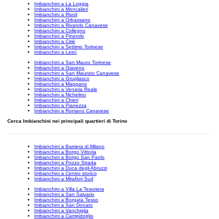
Imbianchini a La Loggia
Imbianchini a Moncalieri
Imbianchini a Rivoli
Imbianchini a Orbassano
Imbianchini a Rivarolo Canavese
Imbianchini a Collegno
Imbianchini a Pinerolo
Imbianchini a Ciriè
Imbianchini a Settimo Torinese
Imbianchini a Leinì
Imbianchini a San Mauro Torinese
Imbianchini a Giaveno
Imbianchini a San Maurizio Canavese
Imbianchini a Grugliasco
Imbianchini a Mappano
Imbianchini a Venaria Reale
Imbianchini a Nichelino
Imbianchini a Chieri
Imbianchini a Pianezza
Imbianchini a Romano Canavese
Cerca Imbianchini nei principali quartieri di Torino
Imbianchini a Barriera di Milano
Imbianchini a Borgo Vittoria
Imbianchini a Borgo San Paolo
Imbianchini a Pozzo Strada
Imbianchini a Duca degli Abruzzi
Imbianchini a Centro storico
Imbianchini a Mirafiori Sud
Imbianchini a Villa La Tesoriera
Imbianchini a San Salvario
Imbianchini a Borgata Tesso
Imbianchini a San Donato
Imbianchini a Vanchiglia
Imbianchini a Campidoglio