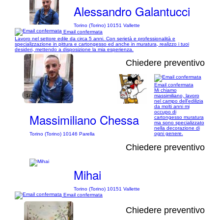
Alessandro Galantucci
Torino (Torino) 10151 Vallette
Email confermata
Lavoro nel settore edile da circa 5 anni. Con serietà e professionalità e
specializzazione in pittura e cartongesso ed anche in muratura, realizzo i tuoi
desideri, mettendo a disposizione la mia esperienza.
Chiedere preventivo
Email confermata
Mi chiamo
1/1
massimiliano, lavoro
nel campo dell'edilizia
da molti anni mi
occupo di
Massimiliano Chessa
cartongesso muratura
ma sono specializzato
nella decorazione di
ogni genere.
Torino (Torino) 10146 Parella
Chiedere preventivo
Mihai
Torino (Torino) 10151 Vallette
Email confermata
Chiedere preventivo