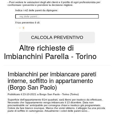
- Puoi vedere le valutazioni degli altri clienti e il profilo di ogni professionista per
confrontare i preventivi e prendere la decisione migliore.
Indica i m2 delle pareti da dipingere:
Il tuo preventivo è di:
– €
Altre richieste di
Imbianchini Parella - Torino
Imbianchini per imbiancare pareti
interne, soffitto in appartamento
(Borgo San Paolo)
Pubblicato il 23-10-2021 a Borgo San Paolo - Torino (Torino)
Superficie dell’appartamento 61m quadrati, sarà libero per trasloco da effettuare.
Necessito che l’appartamento venga imbiancato il 13 dicembre. Data non
procrastinabile ne’ anticipabile per consegna chiavi e trasloco già programmato.
Colore da fare bianco ovunque. Marca che vorrei sikkens. L’alloggio ha una piccola
parte di soffitto in cartongesso. Attualmente i colori delle pareti sono...