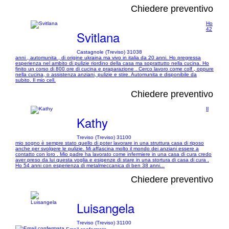
Chiedere preventivo
Ho
42
Svitlana
Castagnole (Treviso) 31038
anni , automunita , di origine ukraina ma vivo in italia da 20 anni. Ho pregressa
esperienza nel ambito di pulizie riordino della casa ma soprattutto nella cucina. Ho
finito un corso di 800 ore di cucina e praparazione . Cerco lavoro come colf , oppure
nella cucina, o assistenza anziani, pulizie e stire. Automunita e disponibile da
subito. Il mio cell.
Chiedere preventivo
Il
Kathy
Treviso (Treviso) 31100
mio sogno è sempre stato quello di poter lavorare in una struttura casa di riposo
anche per svolgere le pulizie. Mi affascina molto il mondo dei anziani essere a
contatto con loro . Mio padre ha lavorato come infermiere in una casa di cura credo
aver preso da lui questa voglia e esigenze di stare in una stortura di casa di cura .
Ho 54 anni con esperienza di metalmeccanica di ben 38 anni...
Chiedere preventivo
Luisangela
Treviso (Treviso) 31100