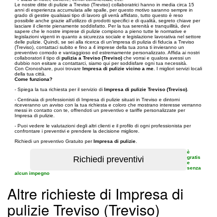
Le nostre ditte di pulizie a Treviso (Treviso) collaboratrici hanno in media circa 15
anni di esperienza accumulata alle spalle, per questo motivo saranno sempre in
grado di gestire qualsiasi tipo di lavoro gli verrà affidato, tutto questo è reso
possibile anche grazie all’utilizzo di prodotti specifici e di qualità, segreto chiave per
lasciare il cliente pienamente soddisfatto. Per la tua serenità e tranquillità, devi
sapere che le nostre imprese di pulizie compiono a pieno tutte le normative e
legislazioni vigenti in quanto a sicurezza sociale e legislazione lavorativa nel settore
delle pulizie. Quindi, se sei alla ricerca di un’impresa di pulizia di fiducia a Treviso
(Treviso), contattaci subito e fino a 4 imprese della tua zona ti invieranno un
preventivo comodo e vantaggioso ed estremamente personalizzato. Affida ai nostri
collaboratori il tipo di
pulizia a Treviso (Treviso)
che vorrai e qualora avessi un
dubbio non esitare a contattarci, siamo qui per soddisfare ogni tua necessità.
Con Cronoshare, puoi trovare
Impresa di pulizie vicino a me
. I migliori servizi locali
della tua città.
Come funziona?
- Spiega la tua richiesta per il servizio di
Impresa di pulizie Treviso (Treviso)
.
- Centinaia di professionisti di Impresa di pulizie situati in Treviso e dintorni
riceveranno un avviso con la tua richiesta e coloro che mostrano interesse verranno
messi in contatto con te, offrendoti un preventivo e tariffe personalizzate per
Impresa di pulizie.
- Puoi vedere le valutazioni degli altri clienti e il profilo di ogni professionista per
confrontare i preventivi e prendere la decisione migliore.
Richiedi un preventivo Gratuito per
Impresa di pulizie
.
è
gratis
e
senza
alcun impegno
Altre richieste di Impresa di
pulizie Treviso (Treviso)