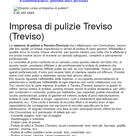
€
€€
€€€
€€€€
Impresa di pulizie Treviso
(Treviso)
Le
imprese di pulizie a Treviso (Treviso)
che collaborano con Cronoshare, hanno
alle loro spalle un’ampia esperienza in servizi di pulizia di vario genere. Affidabilità e
qualità sono la nostra chiave vincente, per questo motivo una volta che ti affiderai a
noi potrai essere sicuro di ricevere un servizio adeguato, completo e pienamente
professionale.
La comodità di poter usufruire di un servizio come questo risiede nel fatto che, in
questo modo, possiamo affidare a dei professionisti la pulizia di ambienti che
sarebbe particolarmente difficile pulire da soli, se non impossibile. Invece, grazie a
questi professionisti, il tutto può essere fatto in maniera rapida ed efficace. Potrete
avere così tutto pulito e sistemato senza fare alcuno sforzo.
Per quanto riguarda l'affidabilità delle imprese, ci occupiamo personalmente di
selezionare e verificare l’affidabilità di ogni impresa che vorrà collaborare con noi.
Tra i servizi che le varie imprese di pulizie a Treviso (Treviso) saranno in grado di
offrirvi, senza ombra di dubbio, potrete trovare servizi di pulizia domestica; per uffici;
per condomini e comunità; pulizia per fabbriche; per ospedali; pulizie industriali; di
cucine professionali; pulizia di giardini ed esterni; pulizia di post ristrutturazione;
pulizia di case affittate a lungo; capannoni; cure e trattamenti specializzati per
pavimenti; ecc. Così come il servizio di raccolta rifiuti e di residui (non di tipo
ospedaliero) da consegnare nei vari punti di raccolta specifici per la loro
eliminazione. Di seguito troverete una lista di tutti i principali servizi offerti da loro,
che Cronoshare si è premurato di stilare per voi:
- Controllo piaghe: tutti i tipi di piaghe
- Giardinaggio e tuttofare
- Pulizie case di privati
- Pulizie di uffici a Treviso (Treviso), locali commerciali, vetri, tetti alti, facciate, graffiti,
piscine, cinema, ecc.
- Pulizia di edifici pubblici come scuole, licei, università, ecc.
- Pulizia di hotel, cliniche, centri commerciali, ecc.