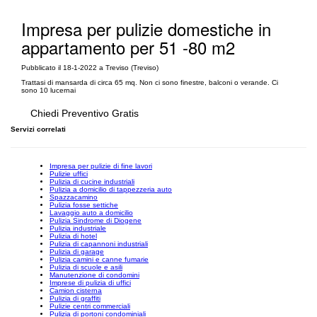
Impresa per pulizie domestiche in
appartamento per 51 -80 m2
Pubblicato il 18-1-2022 a Treviso (Treviso)
Trattasi di mansarda di circa 65 mq. Non ci sono finestre, balconi o verande. Ci
sono 10 lucernai
Chiedi Preventivo Gratis
Servizi correlati
Impresa per pulizie di fine lavori
Pulizie uffici
Pulizia di cucine industriali
Pulizia a domicilio di tappezzeria auto
Spazzacamino
Pulizia fosse settiche
Lavaggio auto a domicilio
Pulizia Sindrome di Diogene
Pulizia industriale
Pulizia di hotel
Pulizia di capannoni industriali
Pulizia di garage
Pulizia camini e canne fumarie
Pulizia di scuole e asili
Manutenzione di condomini
Imprese di pulizia di uffici
Camion cisterna
Pulizia di graffiti
Pulizie centri commerciali
Pulizia di portoni condominiali