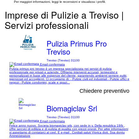
Per maggiori informazioni, leggi le recensioni e visualizza i profili.
Imprese di Pulizie a Treviso |
Servizi professionali
Pulizia Primus Pro
Treviso
Treviso (Treviso) 31100
Email confermata
Pulizia primus pro treviso è un impresa specializzata nei servizi di pulizia
professionale per privati e aziende. Offriamo interventi accurati, tempestivi e
personalizzati in base alle esigenze del cliente, garantendo ambienti sempre puliti,
igienizzati ed accoglienti. Ci occupiamo di: - Pulizie civili ed industriali - Pulizie uffici e
negozi - Pulizie condomini, scale e spazi...
Chiedere preventivo
Biomagiclav Srl
Treviso (Treviso) 31100
Email confermata
Felice anno nuovo. Societa biomagiclav srls, con sede in v. Della republica 19/b ,
offre sercvici di edilizia e di pulizia di qualita con prezzi onesti. Per altre informazioni
vi aspetiamo di contatarci al ceel. E e-mail . Cordiali saluti Viorica dott. Ssa dontu
Amministratore