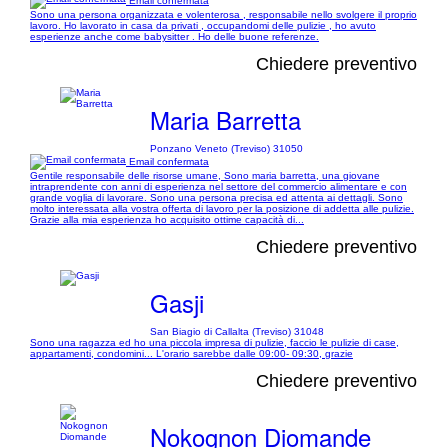
Email confermata
Sono una persona organizzata e volenterosa , responsabile nello svolgere il proprio
lavoro. Ho lavorato in casa da privati , occupandomi delle pulizie , ho avuto
esperienze anche come babysitter . Ho delle buone referenze.
Chiedere preventivo
Maria Barretta
Ponzano Veneto (Treviso) 31050
Email confermata
Gentile responsabile delle risorse umane, Sono maria barretta, una giovane
intraprendente con anni di esperienza nel settore del commercio alimentare e con
grande voglia di lavorare. Sono una persona precisa ed attenta ai dettagli. Sono
molto interessata alla vostra offerta di lavoro per la posizione di addetta alle pulizie.
Grazie alla mia esperienza ho acquisito ottime capacità di...
Chiedere preventivo
Gasji
San Biagio di Callalta (Treviso) 31048
Sono una ragazza ed ho una piccola impresa di pulizie, faccio le pulizie di case,
appartamenti, condomini... L'orario sarebbe dalle 09:00- 09:30, grazie
Chiedere preventivo
Nokognon Diomande