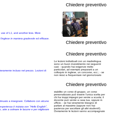
Chiedere preventivo
e use of L1, and another less. More
1/3
l’inglese in maniera gradevole ed efficace.
Chiedere preventivo
Chiedere preventivo
Le lezioni individuali con un madrelingua
sono un buon investimento nei seguenti
casi: - quando hai esigenze molto
particolari, ad esempio prepararti a un
nteramente incluso nel prezzo. Lezioni di
colloquio in inglese, un concorso, ecc.; - se
non riesci a frequentare nel giorno/orario
Chiedere preventivo
stabilito un corso di gruppo, un corso
personalizzato può essere l’unica scelta per
chi ha troppi impegni per venire a scuola; il
docente può venire a casa tua, oppure in
ontinuato a insegnare. Collaboro con alcune
ufficio; - se hai veramente bisogno di
parlare al massimo (oppure non hai
'esperienza è iniziata con "Hello English",
pazienza per ascoltare gli altri studenti!).
, atte a colmare le lacune e per migliorare
Ovviamente le lezioni vanno accompagnate