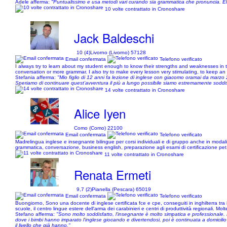
Adele afferma:
"Puntualissimo e usa metodi vari curando sia grammatica che pronuncia. Elast
10 volte contrattato in Cronoshare
Jack Baldeschi
10 (4)
Livorno (Livorno) 57128
Email confermata
Telefono verificato
I always try to learn about my student enough to know their strengths and weaknesses in 
conversation or more grammar. I also try to make every lesson very stimulating, to keep an e
Stefania afferma:
"Mio figlio di 12 anni fa lezione di inglese con giacomo oramai da marz
Speriamo di continuare quest’avventura il più a lungo possibile siamo estremamente soddisfat
14 volte contrattato in Cronoshare
Alice Iyen
Como (Como) 22100
Email confermata
Telefono verificato
Madrelingua inglese e insegnante bilingue per corsi individuali e di gruppo anche in modalità
grammatica, conversazione, business english, preparazione agli esami di certificazione pet, f
11 volte contrattato in Cronoshare
Renata Ermeti
9,7 (2)
Pianella (Pescara) 65019
Email confermata
Telefono verificato
Buongiorno, Sono una docente di inglese certificata fce e cpe, conseguiti in inghilterra tr
scuole, il centro lingue estere dell'arma dei carabinieri e centri di produttività regionali. Mo
Stefano afferma:
"Sono molto soddisfatto, l'insegnante è molto simpatica e professionale. Ho
dove i bimbi hanno imparato l'inglese giocando e divertendosi, poi è continuata a domicilio
il livello che già hanno."