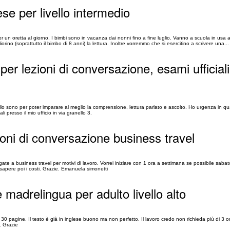
se per livello intermedio
r un oretta al giorno. I bimbi sono in vacanza dai nonni fino a fine luglio. Vanno a scuola in usa 
no (soprattutto il bimbo di 8 anni) la lettura. Inoltre vorremmo che si esercitino a scrivere una...
r lezioni di conversazione, esami ufficiali,
ello sono per poter imparare al meglio la comprensione, lettura parlato e ascolto. Ho urgenza in q
i presso il mio ufficio in via granello 3.
oni di conversazione business travel
te a business travel per motivi di lavoro. Vorrei iniziare con 1 ora a settimana se possibile sabat
 sapere poi i costi. Grazie. Emanuela simonetti
 madrelingua per adulto livello alto
30 pagine. Il testo è già in inglese buono ma non perfetto. Il lavoro credo non richieda più di 3 
. Grazie