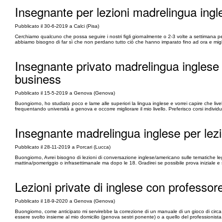
Insegnante per lezioni madrelingua ingle
Pubblicato il 30-6-2019 a Calci (Pisa)
Cerchiamo qualcuno che possa seguire i nostri figli giornalmente o 2-3 volte a settimana pe
abbiamo bisogno di far sì che non perdano tutto ciò che hanno imparato fino ad ora e migliori
Insegnante privato madrelingua inglese pe
business
Pubblicato il 15-5-2019 a Genova (Genova)
Buongiorno, ho studiato poco e lame alle superiori la lingua inglese e vorrei capire che liv
frequentando università a genova e occorre migliorare il mio livello. Preferisco corsi individual
Insegnante madrelingua inglese per lezi
Pubblicato il 28-11-2019 a Porcari (Lucca)
Buongiorno, Avrei bisogno di lezioni di conversazione inglese/americano sulle tematiche lega
mattina/pomeriggio o infrasettimanale ma dopo le 18. Gradirei se possibile prova iniziale e
Lezioni private di inglese con professore
Pubblicato il 18-9-2020 a Genova (Genova)
Buongiorno, come anticipato mi servirebbe la correzione di un manuale di un gioco di circa 
essere svolto insieme al mio domicilio (genova sestri ponente) o a quello del professionista