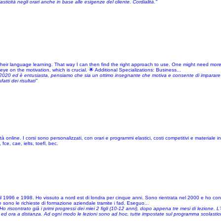
icità negli orari anche in base alle esigenze del cliente. Cordialità."
their language learning. That way I can then find the right approach to use. One might need mor
ye on the motivation, which is crucial. 🌟 Additional Specializations: Business...
o 2020 ed è entusiasta, pensiamo che sia un ottimo insegnante che motiva e consente di imparare 
ti dei risultati"
 online. I corsi sono personalizzati, con orari e programmi elastici, costi competitivi e materiale i
ce, cae, ielts, toefl, bec.
a il 1996 e 1998. Ho vissuto a nord est di londra per cinque anni. Sono rientrata nel 2000 e ho c
lte sono le richieste di formazione aziendale tramite i fad. Eseguo...
 riscontrato già i primi progressi dei miei 2 figli (10-12 anni), dopo appena tre mesi di lezione. L
 ed ora a distanza. Ad ogni modo le lezioni sono ad hoc, tutte impostate sul programma scolastico