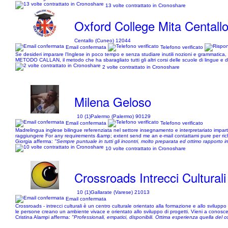
13 volte contrattato in Cronoshare
Oxford College Mita Centall
Centallo (Cuneo) 12044
Email confermata
Telefono verificato
Se desideri imparare l'Inglese in poco tempo e senza studiare inutili nozioni e grammatica
METODO CALLAN, il metodo che ha sbaragliato tutti gli altri corsi delle scuole di lingue e deg
2 volte contrattato in Cronoshare
Milena Geloso
10 (1)
Palermo (Palermo) 90129
Email confermata
Telefono verificato
Madrelingua inglese bilingue referenziata nel settore insegnamento e interpretariato impartisce
raggiungere For any requirements &amp; extent send me an e-mail contattami pure per richi
Giorgia afferma:
"Sempre puntuale in tutti gli incontri, molto preparata ed ottimo rapporto i
10 volte contrattato in Cronoshare
Crossroads Intrecci Culturali
10 (1)
Gallarate (Varese) 21013
Email confermata
Crossroads - intrecci culturali è un centro culturale orientato alla formazione e allo sviluppo d
le persone creano un ambiente vivace e orientato allo sviluppo di progetti. Vieni a conoscerci 
Cristina Alampi afferma:
"Professionali, empatici, disponibili. Ottima esperienza quella del co