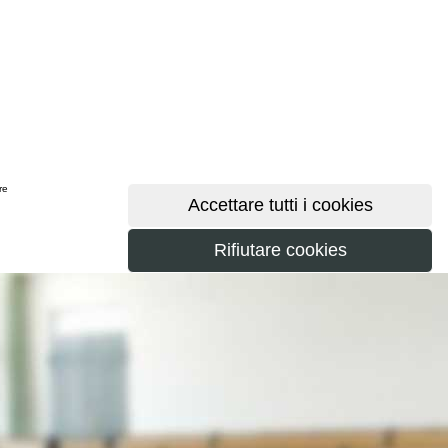
ere
maggiori