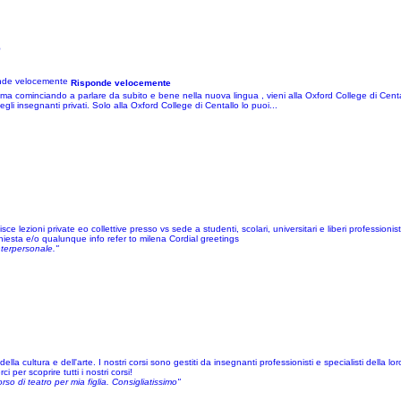
o
Risponde velocemente
, ma cominciando a parlare da subito e bene nella nuova lingua , vieni alla Oxford College di Cent
li insegnanti privati. Solo alla Oxford College di Centallo lo puoi...
 lezioni private eo collettive presso vs sede a studenti, scolari, universitari e liberi professionist
esta e/o qualunque info refer to milena Cordial greetings
nterpersonale."
ella cultura e dell'arte. I nostri corsi sono gestiti da insegnanti professionisti e specialisti della lo
per scoprire tutti i nostri corsi!
rso di teatro per mia figlia. Consigliatissimo"