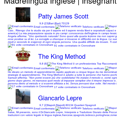
Madrelingua Inglese | Insegnanti
Patty James Scott
9,9 (23)
Bari (Bari) 70129
Email confermata
Telefono verificato
Ciao.. Ritengo che lo studio sia per il sapere ed il sapere renda liberi e soprattutti capaci e p
america) La mia preparazione spazia in piu campi :conoscenza dell'inglese in campo lessica
Angela afferma:
"Uno spettacolo naturale! Sono quasi alla quarta lezione ma non saprei già
cose positive su di lei. La consiglio a chiunque si trovasse in difficoltà con la lingua. Le s
modi e secondo le esigenze di ogni singola persona. Una qualità difficile da trovare. Ti coi
91 volte contrattato in Cronoshare
The King Method
9,8 (6)
Email confermata
Telefono verificato
Ho ideato un metodo di apprendimento rapido applicato a cinque lingue da me denominato The
strategie di apprendimento. The King Method é adatto a tutte le persone che hanno pochis
Samuel afferma:
"Non potrei essere più che soddisfatta! Ho iniziato il metodo e, come ogni
giorno dopo giorno, mi mancava quel modo di imparare semplice che ti rimane impresso e, co
persona dietro al metodo e si essermi affidata a lei, Senza pensarci due volte. Nel mondo 
17 volte contrattato in Cronoshare
Giancarlo Lepre
9,7 (2)
Napoli (Napoli) 80134 Quartieri Spagnoli
Email confermata
Telefono verificato
Salve, Mi presento, sono il Dr.Giancarlo Lepre, Interprete e Traduttore Giurato della Procura d
traduzioni con valore legale in lingua inglese,francese,spagnolo,tedesco,portoghese,romen