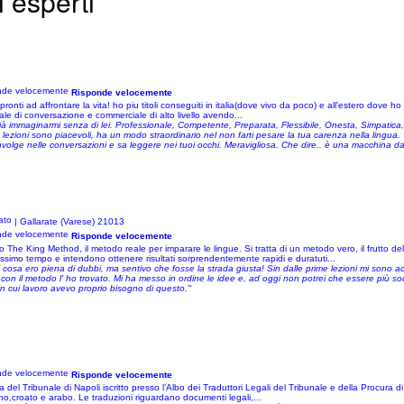
 esperti
Risponde velocemente
ronti ad affrontare la vita! ho piu titoli conseguiti in italia(dove vivo da poco) e all'estero dove ho 
le di conversazione e commerciale di alto livello avendo...
 immaginarmi senza di lei. Professionale, Competente, Preparata, Flessibile, Onesta, Simpatica, D
ue lezioni sono piacevoli, ha un modo straordinario nel non farti pesare la tua carenza nella lingua.
nvolge nelle conversazioni e sa leggere nei tuoi occhi. Meravigliosa. Che dire.. è una macchina da 
| Gallarate (Varese) 21013
Risponde velocemente
 King Method, il metodo reale per imparare le lingue. Si tratta di un metodo vero, il frutto dello
simo tempo e intendono ottenere risultati sorprendentemente rapidi e duratuti...
 cosa ero piena di dubbi, ma sentivo che fosse la strada giusta! Sin dalle prime lezioni mi sono ac
n il metodo l' ho trovato. Mi ha messo in ordine le idee e, ad oggi non potrei che essere più sodd
in cui lavoro avevo proprio bisogno di questo."
Risponde velocemente
el Tribunale di Napoli iscritto presso l’Albo dei Traduttori Legali del Tribunale e della Procura di N
o,croato e arabo. Le traduzioni riguardano documenti legali,...