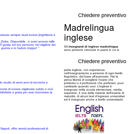
Chiedere preventivo
Madrelingua
inglese
vissuto sempre studi inclusi (inghilterra e
olce, Disponibile...e avrei ancora mille
 Ti guida nel tuo percorso nel migliore dei
Gli
insegnanti di inglese madrelingua
guerra e io l’adoro troppo! "
sono persone cresciute in paesi in cui si
Chiedere preventivo
parla inglese, con esperienza
nell’insegnamento a persone di ogni livello
linguistico, dal base all’avanzato. Hai la
piena libertà di scegliere l’orario che
 studio di venti anni di tecniche e
preferisci o il professore che preferisci, puoi
cambiarlo quando vuoi. L’inglese è
corta di essere migliorata subito e così
insegnato nella scuola elementare, media,
isfatta e grata per aver incontrato la
superiore, è una delle materie dell’esame di
maturità, di alcuni test d’ingresso universitari
ed è insegnato anche a livello universitario.
apoli, offro servizi professionali di
1/6