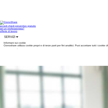
accedi
chiedi preventivo gratuito
sei un professionista?
offerte di lavoro
SERVIZI
Informani sui cookie
Cronoshare utilizza cookie propri e di terze parti per fini analitici. Puoi accettare tutti i cookie
informazioni
.