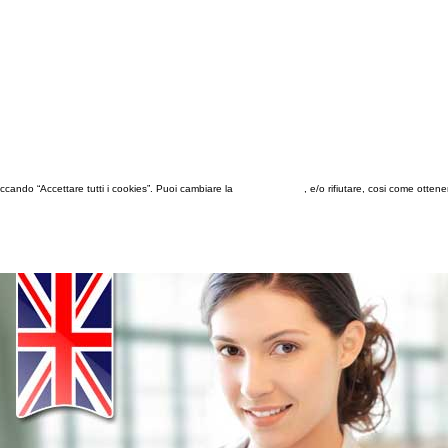
 cliccando “Accettare tutti i cookies”. Puoi cambiare la
configurazione
, e/o rifiutare, cosi come otten