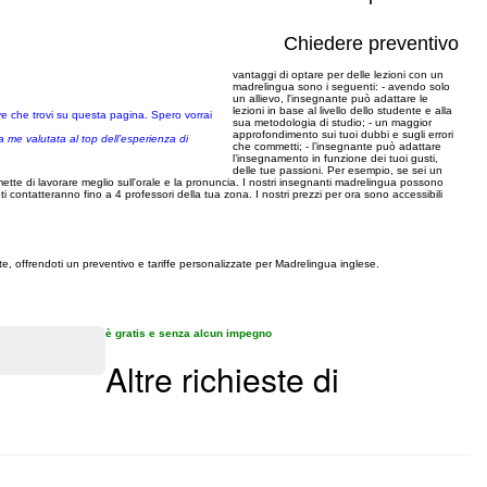
Chiedere preventivo
vantaggi di optare per delle lezioni con un
madrelingua sono i seguenti: - avendo solo
un allievo, l'insegnante può adattare le
lezioni in base al livello dello studente e alla
ve che trovi su questa pagina. Spero vorrai
sua metodologia di studio; - un maggior
approfondimento sui tuoi dubbi e sugli errori
da me valutata al top dell’esperienza di
che commetti; - l’insegnante può adattare
l’insegnamento in funzione dei tuoi gusti,
delle tue passioni. Per esempio, se sei un
mette di lavorare meglio sull'orale e la pronuncia. I nostri insegnanti madrelingua possono
i contatteranno fino a 4 professori della tua zona. I nostri prezzi per ora sono accessibili
 te, offrendoti un preventivo e tariffe personalizzate per Madrelingua inglese.
è gratis e senza alcun impegno
Altre richieste di