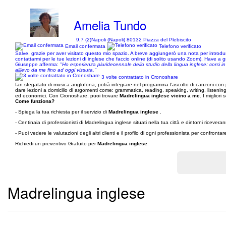
Amelia Tundo
9,7 (2)
Napoli (Napoli) 80132 Piazza del Plebiscito
Email confermata
Telefono verificato
Salve, grazie per aver visitato questo mio spazio. A breve aggiungerò una nota per introdu
contattarmi per le tue lezioni di inglese che faccio online (di solito usando Zoom). Have a 
Giuseppe afferma:
"Ho esperienza pluridecennale dello studio della lingua inglese: corsi in 
allievo da me fino ad oggi vissuta."
3 volte contrattato in Cronoshare
fan sfegatato di musica anglofona, potrà integrare nel programma l’ascolto di canzoni con pa
dare lezioni a domicilio di argomenti come: grammatica, reading, speaking, writing, listenin
ed economici. Con Cronoshare, puoi trovare
Madrelingua inglese vicino a me
. I migliori 
Come funziona?
- Spiega la tua richiesta per il servizio di
Madrelingua inglese
.
- Centinaia di professionisti di Madrelingua inglese situati nella tua città e dintorni ricev
- Puoi vedere le valutazioni degli altri clienti e il profilo di ogni professionista per confronta
Richiedi un preventivo Gratuito per
Madrelingua inglese
.
Madrelingua inglese