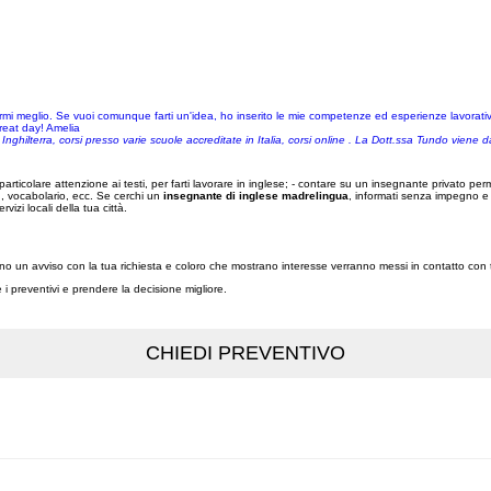
rmi meglio. Se vuoi comunque farti un'idea, ho inserito le mie competenze ed esperienze lavorati
great day! Amelia
Inghilterra, corsi presso varie scuole accreditate in Italia, corsi online . La Dott.ssa Tundo viene 
rticolare attenzione ai testi, per farti lavorare in inglese; - contare su un insegnante privato per
g, vocabolario, ecc. Se cerchi un
insegnante di inglese madrelingua
, informati senza impegno e t
servizi locali della tua città.
eranno un avviso con la tua richiesta e coloro che mostrano interesse verranno messi in contatto con
re i preventivi e prendere la decisione migliore.