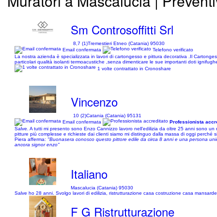
Muratori a Mascalucia | Preventi
Sm Controsoffitti Srl
8,7 (1)
Tremestieri Etneo (Catania) 95030
Email confermata
Telefono verificato
La nostra azienda è specializzata in lavori di cartongesso e pittura decorativa .Il Cartongesso
particolari qualità isolanti termoacustiche ,senza dimenticare le sue importanti doti ignifughe
1 volte contrattato in Cronoshare
Vincenzo
10 (2)
Catania (Catania) 95131
Email confermata
Professionista accr
Salve. A tutti mi presento sono Enzo Cannizzo lavoro nell'edilizia da oltre 25 anni sono un r
pitture più complesse e richieste dai clienti siamo mi distinguo dalla massa di oggi perché 
Piera afferma:
"Buonasera conosco questo pittore edile da circa 8 anni e una persona unica
ancora signor enzo"
Italiano
Mascalucia (Catania) 95030
Salve ho 28 anni. Svolgo lavori di edilizia, ristrutturazione casa costruzione casa mansard
F G Ristrutturazione