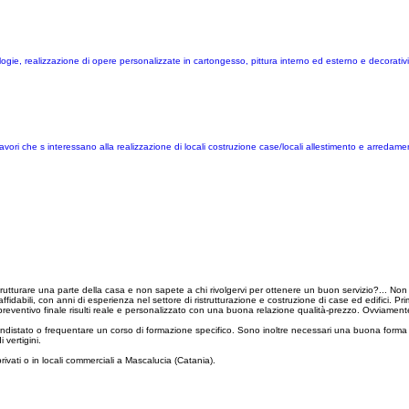
pologie, realizzazione di opere personalizzate in cartongesso, pittura interno ed esterno e decorativi
vori che s interessano alla realizzazione di locali costruzione case/locali allestimento e arredament
rutturare una parte della casa e non sapete a chi rivolgervi per ottenere un buon servizio?... Non
fidabili, con anni di esperienza nel settore di ristrutturazione e costruzione di case ed edifici. Prim
il preventivo finale risulti reale e personalizzato con una buona relazione qualità-prezzo. Ovviamen
ndistato o frequentare un corso di formazione specifico. Sono inoltre necessari una buona forma 
 vertigini.
ivati o in locali commerciali a Mascalucia (Catania).