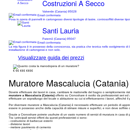
Costruzioni A Secco
Valverde (Catania) 95028
Email confermata
Posa in opera di pannelli in cartongesso diversi tipologie di lastre, controsoffitti diverse ti
Santi Lauria
Paternò (Catania) 95047
Email confermata
La mia figura è in possesso della conoscenza, sia pratica che teorica nello svolgimento di la
installazione di cartongessi e non solo.
Visualizzare guida dei prezzi
€
€€
€€€
€€€€
Muratore Mascalucia (Catania)
Dovete effettuare dei lavori in casa, cambiare le mattonelle del bagno o semplicemente rist
muratore a Mascalucia (Catania)
offerto su Cronoshare è svolto da professionisti seri ed af
effettuare un sopralluogo del locale o abitazione su cui si effettueranno i lavori, affinché 
Per diventare muratore a Mascalucia (Catania) è necessario effettuare un periodo di appre
essere in possesso anche della capacità di stimare misure e superfici, e non deve soffrire di
Grazie a Cronoshare potrete usufruire di un vasto numero di servizi di muratura in casa di pr
Tra i principali servizi offerti da questi professionisti ci sono:
- costruzione di barbecue esterni
- divisione lavori
- mettere pavimento di cemento