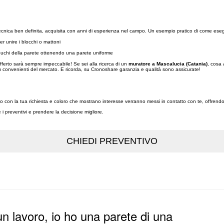
 tecnica ben definita, acquisita con anni di esperienza nel campo. Un esempio pratico di come es
r unire i blocchi o mattoni
li buchi della parete ottenendo una parete uniforme
offerto sarà sempre impeccabile! Se sei alla ricerca di un
muratore a Mascalucia (Catania)
, cosa 
 più convenienti del mercato. E ricorda, su Cronoshare garanzia e qualità sono assicurate!
iso con la tua richiesta e coloro che mostrano interesse verranno messi in contatto con te, offrendo
re i preventivi e prendere la decisione migliore.
n lavoro, io ho una parete di una