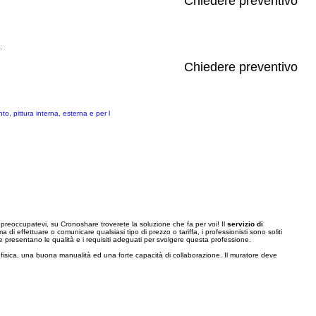
Chiedere preventivo
.
Chiedere preventivo
o, pittura interna, esterna e per l
 preoccupatevi, su Cronoshare troverete la soluzione che fa per voi! Il
servizio di
a di effettuare o comunicare qualsiasi tipo di prezzo o tariffa, i professionisti sono soliti
te presentano le qualità e i requisiti adeguati per svolgere questa professione.
fisica, una buona manualità ed una forte capacità di collaborazione. Il muratore deve