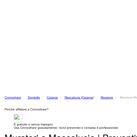
Cronoshare
Domicilio
Catania
Mascalucia (Catania)
Muratore
Muratore Ma
Perché affidarsi a Cronoshare?
E gratuito e senza impegno
Usa Cronoshare gratuitamente: ricevi preventivi e contatta 4 professionisti.