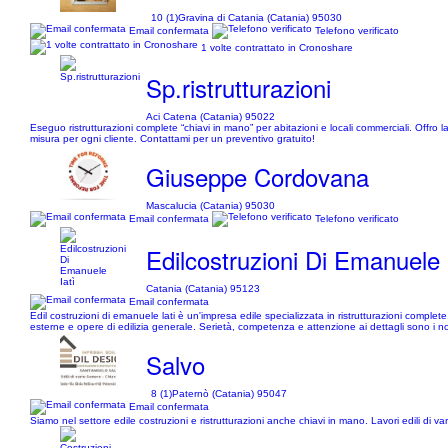
10 (1)
Gravina di Catania (Catania) 95030
Email confermata
Telefono verificato
1 volte contrattato in Cronoshare
Sp.ristrutturazioni
Aci Catena (Catania) 95022
Eseguo ristrutturazioni complete “chiavi in mano” per abitazioni e locali commerciali. Offro l
misura per ogni cliente. Contattami per un preventivo gratuito!
Giuseppe Cordovana
Mascalucia (Catania) 95030
Email confermata
Telefono verificato
Edilcostruzioni Di Emanuele 
Catania (Catania) 95123
Email confermata
Edil costruzioni di emanuele lati è un'impresa edile specializzata in ristrutturazioni complet
esterne e opere di edilizia generale. Serietà, competenza e attenzione ai dettagli sono i nos
Salvo
8 (1)
Paternò (Catania) 95047
Email confermata
Siamo nel settore edile costruzioni e ristrutturazioni anche chiavi in mano. Lavori edili di va