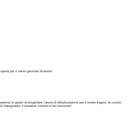
occuperà più o meno giornate di lavoro.
saranno in grado di progettare i lavori di ristrutturazione per il vostro bagno, la cucina
più impegnativi, il muratore correrà in tuo soccorso!