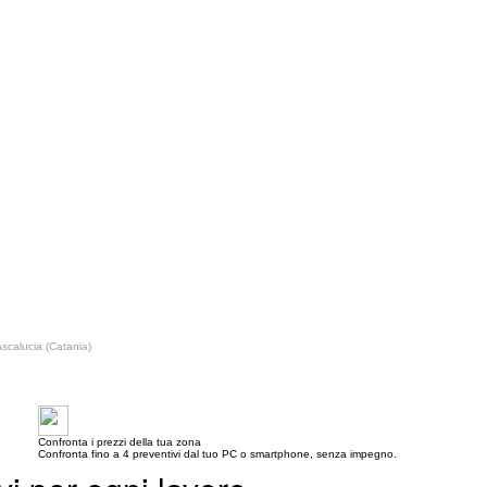
scalucia (Catania)
Confronta i prezzi della tua zona
Confronta fino a 4 preventivi dal tuo PC o smartphone, senza impegno.