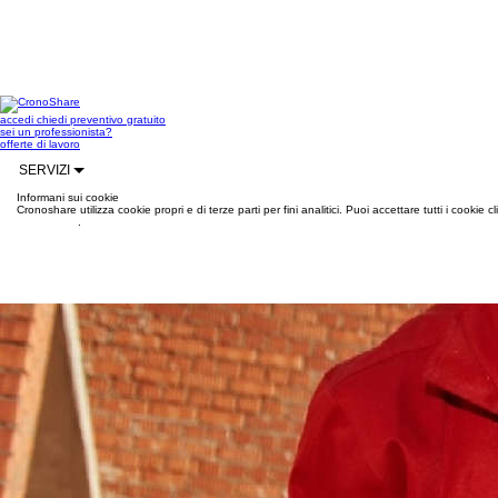
accedi
chiedi preventivo gratuito
sei un professionista?
offerte di lavoro
SERVIZI
Informani sui cookie
Cronoshare utilizza cookie propri e di terze parti per fini analitici. Puoi accettare tutti i cookie
informazioni
.