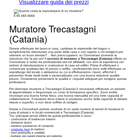
Visualizzare guida dei prezzi
€
€€
€€€
€€€€
Muratore Trecastagni
(Catania)
Dovete effettuare dei lavori in casa, cambiare le mattonelle del bagno o
semplicemente ristrutturare una parte della casa e non sapete a chi rivolgervi per
ottenere un buon servizio?... Non preoccupatevi, su Cronoshare troverete la
soluzione che fa per voi! Il
servizio di muratore a Trecastagni (Catania)
offerto su
Cronoshare è svolto da professionisti seri ed affidabili, con anni di esperienza nel
settore di ristrutturazione e costruzione di case ed edifici. Prima di effettuare o
comunicare qualsiasi tipo di prezzo o tariffa, i professionisti sono soliti effettuare un
sopralluogo del locale o abitazione su cui si effettueranno i lavori, affinché il
preventivo finale risulti reale e personalizzato con una buona relazione qualità-
prezzo. Ovviamente presentano le qualità e i requisiti adeguati per svolgere questa
professione.
Per diventare muratore a Trecastagni (Catania) è necessario effettuare un periodo
di apprendistato o frequentare un corso di formazione specifico. Sono inoltre
necessari una buona forma fisica, una buona manualità ed una forte capacità di
collaborazione. Il muratore deve essere in possesso anche della capacità di stimare
misure e superfici, e non deve soffrire di vertigini.
Grazie a Cronoshare potrete usufruire di un vasto numero di servizi di muratura in
casa di privati o in locali commerciali a Trecastagni (Catania).
Tra i principali servizi offerti da questi professionisti ci sono:
- costruzione di barbecue esterni
- divisione lavori
- mettere pavimento di cemento
-
costruire muri
di mattoni
- muri antimuffa e umidità
- buttare giù pareti interne ed esterne