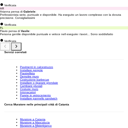
Verificata
AR
Arianna pensa di
Gabriele
:
Professionista serio, puntuale e disponibile. Ha eseguito un lavoro complesso con la dovuta
precisione. Consigliatissimi
Verificata
FL
Flavio pensa di
Vasile
:
Persona gentile disponibile puntuale e veloce nell eseguire i lavori... Sono soddisfatto
Verificata
Servizi correlati
Pavimenti in calcestruzzo
Installare pergole
Piastrellista
Demolire muro
Costruzione barbecue
Installare o riparare grondaie
Cambiare pluviali
Costuire muro
Intonacatori
Parete in vetrocemento
Installare pannello sandwich
Cerca Muratore nelle principali città di Catania
Muratore a Catania
Muratore a Mascalucia
Muratore a Misterbianco