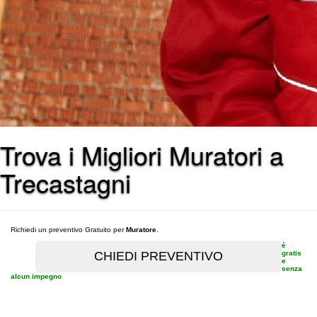
Trova i Migliori Muratori a
Trecastagni
Richiedi un preventivo Gratuito per
Muratore
.
è
gratis
e
senza
alcun impegno