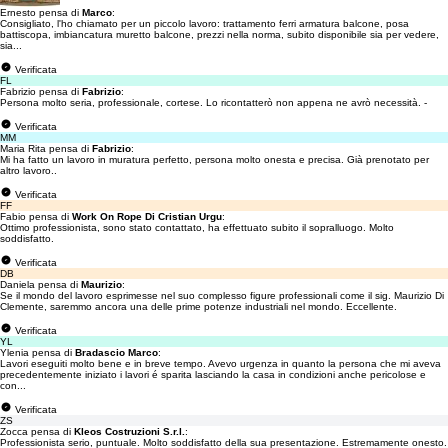
Ernesto pensa di
Marco
:
Consigliato, l'ho chiamato per un piccolo lavoro: trattamento ferri armatura balcone, posa
battiscopa, imbiancatura muretto balcone, prezzi nella norma, subito disponibile sia per vedere,
sia...
Verificata
FL
Fabrizio pensa di
Fabrizio
:
Persona molto seria, professionale, cortese. Lo ricontatterò non appena ne avrò necessità. -
Verificata
MM
Maria Rita pensa di
Fabrizio
:
Mi ha fatto un lavoro in muratura perfetto, persona molto onesta e precisa. Già prenotato per
altro lavoro..
Verificata
FF
Fabio pensa di
Work On Rope Di Cristian Urgu
:
Ottimo professionista, sono stato contattato, ha effettuato subito il sopralluogo. Molto
soddisfatto.
Verificata
DB
Daniela pensa di
Maurizio
:
Se il mondo del lavoro esprimesse nel suo complesso figure professionali come il sig. Maurizio Di
Clemente, saremmo ancora una delle prime potenze industriali nel mondo. Eccellente.
Verificata
YL
Ylenia pensa di
Bradascio Marco
:
Lavori eseguiti molto bene e in breve tempo. Avevo urgenza in quanto la persona che mi aveva
precedentemente iniziato i lavori é sparita lasciando la casa in condizioni anche pericolose e
con...
Verificata
ZS
Zocca pensa di
Kleos Costruzioni S.r.l.
:
Professionista serio, puntuale. Molto soddisfatto della sua presentazione. Estremamente onesto.