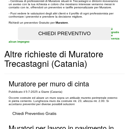
- Centinaia di professionisti di Muratore situati in Trecastagni e dintorni riceveranno
un avviso con la tua richiesta e coloro che mostrano interesse verranno messi in
contatto con te, offrendoti un preventivo e tariffe personalizzate per Muratore.
- Puoi vedere le valutazioni degli altri clienti e il profilo di ogni professionista per
confrontare i preventivi e prendere la decisione migliore.
Richiedi un preventivo Gratuito per
Muratore
.
è
gratis
e
senza
alcun impegno
Altre richieste di Muratore
Trecastagni (Catania)
Muratore per muro di cinta
Pubblicato il 5-7-2025 a Giarre (Catania)
Occorre costruire ed alzare un muro sopra un attiluale muretto perimetrale esterno
in pietra cemento. Lunghezza muro da costruire mt. 23, altezza mt. 2.00. Si
accettano preventivi per diverse possibili soluzioni
Chiedi Preventivo Gratis
Muratori per lavoro in pavimento in