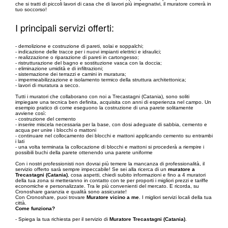
che si tratti di piccoli lavori di casa che di lavori più impegnativi, il muratore correrà in
tuo soccorso!
I principali servizi offerti:
- demolizione e costruzione di pareti, solai e soppalchi;
- indicazione delle tracce per i nuovi impianti elettrici e idraulici;
- realizzazione o riparazione di pareti in cartongesso;
- ristrutturazione del bagno e sostituzione vasca con la doccia;
- eliminazione umidità e di infiltrazioni;
- sistemazione dei terrazzi e camini in muratura;
- impermeabilizzazione e isolamento termico della struttura architettonica;
- lavori di muratura a secco.
Tutti i muratori che collaborano con noi a Trecastagni (Catania), sono soliti
impiegare una tecnica ben definita, acquisita con anni di esperienza nel campo. Un
esempio pratico di come eseguono la costruzione di una parete solitamente
avviene così:
- costruzione del cemento
- inserire miscela necessaria per la base, con dosi adeguate di sabbia, cemento e
acqua per unire i blocchi o mattoni
- continuare nel collocamento dei blocchi e mattoni applicando cemento su entrambi
i lati
- una volta terminata la collocazione di blocchi e mattoni si procederà a riempire i
possibili buchi della parete ottenendo una parete uniforme
Con i nostri professionisti non dovrai più temere la mancanza di professionalità, il
servizio offerto sarà sempre impeccabile! Se sei alla ricerca di un
muratore a
Trecastagni (Catania)
, cosa aspetti, chiedi subito informazioni e fino a 4 muratori
della tua zona si metteranno in contatto con te per proporti i migliori prezzi e tariffe
economiche e personalizzate. Tra le più convenienti del mercato. E ricorda, su
Cronoshare garanzia e qualità sono assicurate!
Con Cronoshare, puoi trovare
Muratore vicino a me
. I migliori servizi locali della tua
città.
Come funziona?
- Spiega la tua richiesta per il servizio di
Muratore Trecastagni (Catania)
.