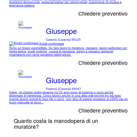
ripetizioni doposcuola, personal trainer per utenti privati, insegnante di musica e
letteratura italiana
Chiedere preventivo
Giuseppe
Catania (Catania) 95125
Email confermata
Sono un bravo piastrellista. So fare lavori in muratura, mosaico, lavori particolari con
pietra lavica, scale rustiche, cucina in muratura, bagni a mosaico stupendi
chiamatemi non vene pentirete ottimi prezzi.
Chiedere preventivo
Giuseppe
Paternò (Catania) 95047
Salve, mi chiamo amini giusepe ho 22 anni sono di paternò e sono anche
diplomato di elettricista. Cerco lavoro anche in una ditta edil perché ho già fatto
questo lavoro quindi le basi già ci sono, non dico di essere muratore al 100% ma un
buon manuale lo sono...
Chiedere preventivo
Quanto costa la manodopera di un
muratore?