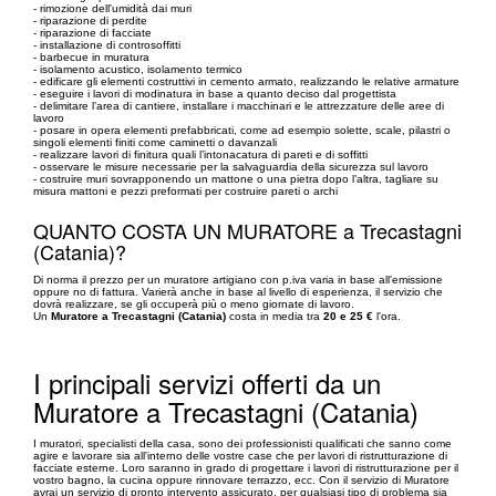
- rimozione dell'umidità dai muri
- riparazione di perdite
- riparazione di facciate
- installazione di controsoffitti
- barbecue in muratura
- isolamento acustico, isolamento termico
- edificare gli elementi costruttivi in cemento armato, realizzando le relative armature
- eseguire i lavori di modinatura in base a quanto deciso dal progettista
- delimitare l’area di cantiere, installare i macchinari e le attrezzature delle aree di
lavoro
- posare in opera elementi prefabbricati, come ad esempio solette, scale, pilastri o
singoli elementi finiti come caminetti o davanzali
- realizzare lavori di finitura quali l’intonacatura di pareti e di soffitti
- osservare le misure necessarie per la salvaguardia della sicurezza sul lavoro
- costruire muri sovrapponendo un mattone o una pietra dopo l’altra, tagliare su
misura mattoni e pezzi preformati per costruire pareti o archi
QUANTO COSTA UN MURATORE a Trecastagni
(Catania)?
Di norma il prezzo per un muratore artigiano con p.iva varia in base all'emissione
oppure no di fattura. Varierà anche in base al livello di esperienza, il servizio che
dovrà realizzare, se gli occuperà più o meno giornate di lavoro.
Un
Muratore a Trecastagni (Catania)
costa in media tra
20 e 25 €
l'ora.
I principali servizi offerti da un
Muratore a Trecastagni (Catania)
I muratori, specialisti della casa, sono dei professionisti qualificati che sanno come
agire e lavorare sia all'interno delle vostre case che per lavori di ristrutturazione di
facciate esterne. Loro saranno in grado di progettare i lavori di ristrutturazione per il
vostro bagno, la cucina oppure rinnovare terrazzo, ecc. Con il servizio di Muratore
avrai un servizio di pronto intervento assicurato, per qualsiasi tipo di problema sia