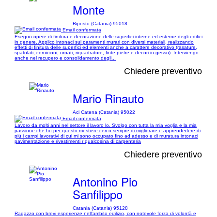
Monte
Riposto (Catania) 95018
Email confermata
Eseguo opere di finitura e decorazione delle superfici interne ed esterne degli edifici
in genere. Applico intonaci sui paramenti murari con diversi materiali, realizzando
effetti di finitura delle superfici ed elementi anche a carattere decorativo (rasature,
spatolati, cornicioni, ornati, riquadrature, finte pietre e decori in gesso). Interviengo
anche nel recupero e consolidamento degli...
Chiedere preventivo
Mario Rinauto
Aci Catena (Catania) 95022
Email confermata
Lavoro da molti anni nel settore il lavoro lo. Svolgo con tutta la mia voglia e la mia
passione che ho per questo mestiere cerco sempre di migliorare e apprendedere di
più i campi lavorativi di cui mi sono occupato fino ad adesso e di muratura intonaci
pavimentazione e rivestimenti r qualcosina di carpenteria
Chiedere preventivo
Antonino Pio
Sanfilippo
Catania (Catania) 95128
Ragazzo con brevi esperienze nell'ambito edilizio, con notevole forza di volontà e