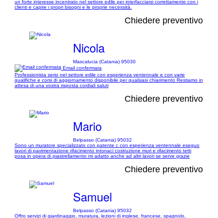
un forte interesse incentrato nel settore edile per interfacciarsi correttamente con i
clienti e capire i propri bisogni e le proprie necessità.
Chiedere preventivo
Nicola
Mascalucia (Catania) 95030
Email confermata
Professionista serio nel settore edile con esperienza ventennale e con varie
qualifiche e corsi di aggiornamento disponibile per qualsiasi chiarimento Restiamo in
attesa di una vostra risposta cordiali saluti
Chiedere preventivo
Mario
Belpasso (Catania) 95032
Sono un muratore specializzato con patente c con esperienza ventennale eseguo
lavori di pavimentazione rifacimento intonaci costruzione muri e rifacimento tetti
posa in opera di piastrellamento mi adatto anche ad altri lavori se serve grazie
Chiedere preventivo
Samuel
Belpasso (Catania) 95032
Offro servizi di giardinaggio, muratura, lezioni di inglese, francese, spagnolo,