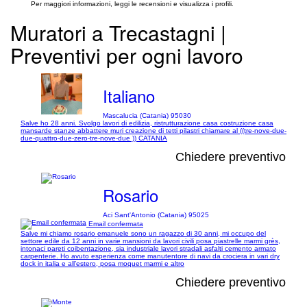
Per maggiori informazioni, leggi le recensioni e visualizza i profili.
Muratori a Trecastagni |
Preventivi per ogni lavoro
Italiano
Mascalucia (Catania) 95030
Salve ho 28 anni. Svolgo lavori di edilizia, ristrutturazione casa costruzione casa
mansarde stanze abbattere muri creazione di tetti pilastri chiamare al ((tre-nove-due-
due-quattro-due-zero-tre-nove-due )) CATANIA
Chiedere preventivo
Rosario
Aci Sant'Antonio (Catania) 95025
Email confermata
Salve mi chiamo rosario emanuele sono un ragazzo di 30 anni, mi occupo del
settore edile da 12 anni in varie mansioni da lavori civili posa piastrelle marmi grès,
intonaci pareti coibentazione, sia industriale lavori stradali asfalti cemento armato
carpenterie. Ho avuto esperienza come manutentore di navi da crociera in vari dry
dock in italia e all’estero, posa moquet marmi e altro
Chiedere preventivo