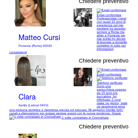
Chiedere preventivo
Email confermata
Professionista l oreal
1/3
con quasi 10 anni di
esperienza nel mio
mestiere ho lavorato
sempre a Roma ma
Matteo Cursi
abito a Pomezia per
mia scelta ho deciso
di lavorare a domicilio
completo in tutto per
Pomezia (Roma) 00040
informazioni
contattatemi
Chiedere preventivo
Email confermata
1/5
Telefono verificato
Sono una
parrucchiera esperta
Clara
da 15 anni e/o
truccatrice, ho
effettuato 2 corsi
make up giorno, male
Aprilia (Latina) 04011
up sera/eventi sono
una persona semplice e rispettosa precisa ed educata. Mi aggiorno tramite tutti i
canali a disposizione per restare sempre avanti con le nuove tendenze. Grazie
1 volte contrattato in Cronoshare
Chiedere preventivo