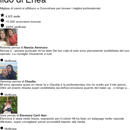
Migliaia di utenti si affidano a Cronoshare per trovare i migliori professionisti
4.8/5 stelle
+5.000 recensioni ricevute
100% verificate
Roberta pensa di
Nunzia Amoruso
:
Nunzia e ' arrivata puntuale mi ha fatto Dei bei colpi di sole sono pienamente soddisfatta del suo
operato. La consiglio Vivamente a tutti.
Verificata
Vanessa pensa di
Claudia
:
Mi sono sposata quasi un mese fa e Claudia é la professionista che ho scelto per il mio giorno.
Oltre ad essere rimasta super soddisfatta sia dell'acconciatura quanto del make up , ci tengo a...
Verificata
Sara pensa di
Eleonora Carli Hair
:
Eleonora é stata molto brava, sopratutto per il colore! Mi ha fatto un balayage molto naturale
riflessato, super consigliata! prezzi accessibili rispetto alla media
Verificata