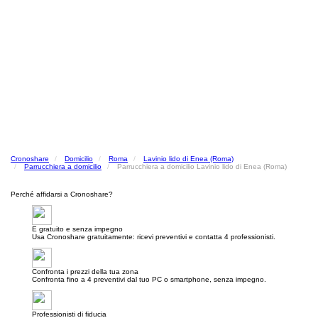
Cronoshare
Domicilio
Roma
Lavinio lido di Enea (Roma)
Parrucchiera a domicilio
Parrucchiera a domicilio Lavinio lido di Enea (Roma)
Perché affidarsi a Cronoshare?
E gratuito e senza impegno
Usa Cronoshare gratuitamente: ricevi preventivi e contatta 4 professionisti.
Confronta i prezzi della tua zona
Confronta fino a 4 preventivi dal tuo PC o smartphone, senza impegno.
Professionisti di fiducia