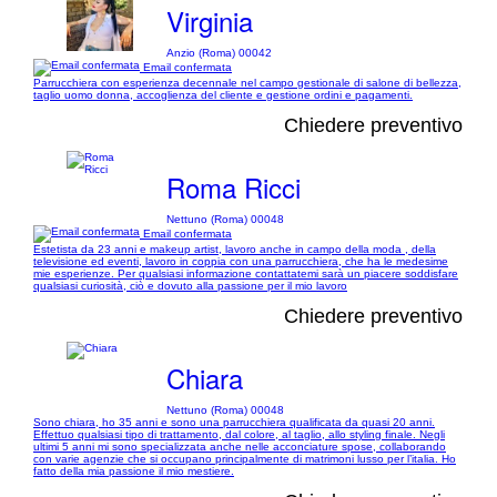
Virginia
Anzio (Roma) 00042
Email confermata
Parrucchiera con esperienza decennale nel campo gestionale di salone di bellezza,
taglio uomo donna, accoglienza del cliente e gestione ordini e pagamenti.
Chiedere preventivo
Roma Ricci
Nettuno (Roma) 00048
Email confermata
Estetista da 23 anni e makeup artist, lavoro anche in campo della moda , della
televisione ed eventi, lavoro in coppia con una parrucchiera, che ha le medesime
mie esperienze. Per qualsiasi informazione contattatemi sarà un piacere soddisfare
qualsiasi curiosità, ciò e dovuto alla passione per il mio lavoro
Chiedere preventivo
Chiara
Nettuno (Roma) 00048
Sono chiara, ho 35 anni e sono una parrucchiera qualificata da quasi 20 anni.
Effettuo qualsiasi tipo di trattamento, dal colore, al taglio, allo styling finale. Negli
ultimi 5 anni mi sono specializzata anche nelle acconciature spose, collaborando
con varie agenzie che si occupano principalmente di matrimoni lusso per l’italia. Ho
fatto della mia passione il mio mestiere.