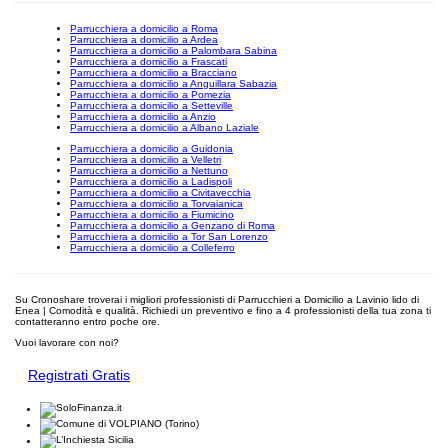
Parrucchiera a domicilio a Roma
Parrucchiera a domicilio a Ardea
Parrucchiera a domicilio a Palombara Sabina
Parrucchiera a domicilio a Frascati
Parrucchiera a domicilio a Bracciano
Parrucchiera a domicilio a Anguillara Sabazia
Parrucchiera a domicilio a Pomezia
Parrucchiera a domicilio a Setteville
Parrucchiera a domicilio a Anzio
Parrucchiera a domicilio a Albano Laziale
Parrucchiera a domicilio a Guidonia
Parrucchiera a domicilio a Velletri
Parrucchiera a domicilio a Nettuno
Parrucchiera a domicilio a Ladispoli
Parrucchiera a domicilio a Civitavecchia
Parrucchiera a domicilio a Torvaianica
Parrucchiera a domicilio a Fiumicino
Parrucchiera a domicilio a Genzano di Roma
Parrucchiera a domicilio a Tor San Lorenzo
Parrucchiera a domicilio a Colleferro
Su Cronoshare troverai i migliori professionisti di Parrucchieri a Domicilio a Lavinio lido di
Enea | Comodità e qualità. Richiedi un preventivo e fino a 4 professionisti della tua zona ti
contatteranno entro poche ore.
Vuoi lavorare con noi?
Registrati Gratis