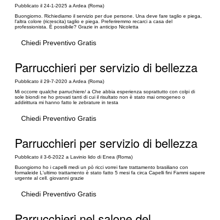
Pubblicato il 24-1-2025 a Ardea (Roma)
Buongiorno. Richiediamo il servizio per due persone. Una deve fare taglio e piega,
l'altra colore (ricrescita) taglio e piega. Preferiremmo recarci a casa del
professionista. È possibile? Grazie in anticipo Nicoletta
Chiedi Preventivo Gratis
Parrucchieri per servizio di bellezza
Pubblicato il 29-7-2020 a Ardea (Roma)
Mi occorre qualche parruchiere/ a Che abbia esperienza soprattutto con colpi di
sole biondi ne ho provati tanti di cui il risultato non è stato mai omogeneo o
addirittura mi hanno fatto le zebrature in testa
Chiedi Preventivo Gratis
Parrucchieri per servizio di bellezza
Pubblicato il 3-6-2022 a Lavinio lido di Enea (Roma)
Buongiorno ho i capelli medi un pò ricci vorrei fare trattamento brasiliano con
formaleide L'ultimo trattamento è stato fatto 5 mesi fa circa Capelli fini Fammi sapere
urgente al cell. giovanni grazie
Chiedi Preventivo Gratis
Parrucchieri nel salone del