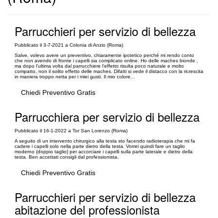
Parrucchieri per servizio di bellezza
Pubblicato il 3-7-2021 a Colonia di Anzio (Roma)
Salve, volevo avere un preventivo, chiaramente ipotetico perché mi rendo conto
che non avendo di fronte i capelli sia complicato online. Ho delle maches bionde ,
ma dopo l’ultima volta dal parrucchiere l’effetto risulta poco naturale e molto
compatto, non il solito effetto delle maches. Difatti si vede il distacco con la ricrescita
in maniera troppo netta per i miei gusti. Il mio colore...
Chiedi Preventivo Gratis
Parrucchiera per servizio di bellezza
Pubblicato il 16-1-2022 a Tor San Lorenzo (Roma)
A seguito di un intervento chirurgico alla testa sto facendo radioterapia che mi fa
cadere i capelli solo nella parte dietro della testa. Vorrei quindi fare un taglio
moderno (doppio taglio) per accorciare i capelli sulla parte laterale e dietro della
testa. Ben accettati consigli dal professionista.
Chiedi Preventivo Gratis
Parrucchieri per servizio di bellezza
abitazione del professionista