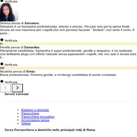
Verificata
Serena pensa di
Salvatore
:
Salvatore è un bravissimo professionista, attento e preciso. Peccato solo per la spesa finale
dovuta ad una maschera per i capelli che non pensavo facesse " lievitare" così tanto il conto. A
parte...
Verificata
FI
Fiorella pensa di
Samantha
:
Pienamente soddisfatta, Samantha è super professionale, gentile e simpatica, e ha realizzato
una bellissima piega con effetto naturale senza appesantire i capelli, che non solo è durata tutto
il...
Verificata
NR
Nicoletta pensa di
Greta
:
Brava professionista. Persona gentile, e mi ritengo soddisfatta di averla contattata
Verificata
Servizi correlati
Barbiere a domicilio
Parrucchiera
Parrucchiera truccatrice
Acconciatura sposa
Stilista
Cerca Parrucchiera a domicilio nelle principali città di Roma