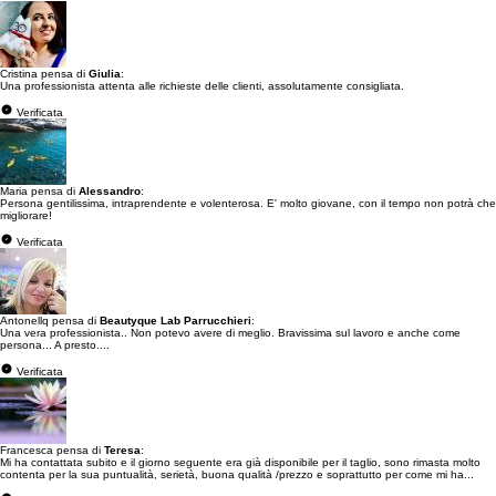
Cristina pensa di
Giulia
:
Una professionista attenta alle richieste delle clienti, assolutamente consigliata.
Verificata
Maria pensa di
Alessandro
:
Persona gentilissima, intraprendente e volenterosa. E' molto giovane, con il tempo non potrà che
migliorare!
Verificata
Antonellq pensa di
Beautyque Lab Parrucchieri
:
Una vera professionista.. Non potevo avere di meglio. Bravissima sul lavoro e anche come
persona... A presto....
Verificata
Francesca pensa di
Teresa
:
Mi ha contattata subito e il giorno seguente era già disponibile per il taglio, sono rimasta molto
contenta per la sua puntualità, serietà, buona qualità /prezzo e soprattutto per come mi ha...