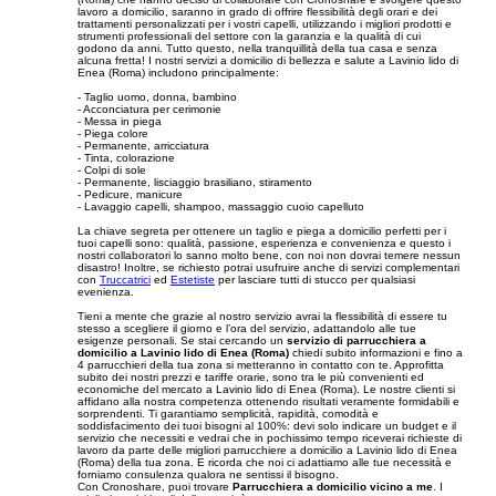
lavoro a domicilio, saranno in grado di offrire flessibilità degli orari e dei
trattamenti personalizzati per i vostri capelli, utilizzando i migliori prodotti e
strumenti professionali del settore con la garanzia e la qualità di cui
godono da anni. Tutto questo, nella tranquillità della tua casa e senza
alcuna fretta! I nostri servizi a domicilio di bellezza e salute a Lavinio lido di
Enea (Roma) includono principalmente:
- Taglio uomo, donna, bambino
- Acconciatura per cerimonie
- Messa in piega
- Piega colore
- Permanente, arricciatura
- Tinta, colorazione
- Colpi di sole
- Permanente, lisciaggio brasiliano, stiramento
- Pedicure, manicure
- Lavaggio capelli, shampoo, massaggio cuoio capelluto
La chiave segreta per ottenere un taglio e piega a domicilio perfetti per i
tuoi capelli sono: qualità, passione, esperienza e convenienza e questo i
nostri collaboratori lo sanno molto bene, con noi non dovrai temere nessun
disastro! Inoltre, se richiesto potrai usufruire anche di servizi complementari
con
Truccatrici
ed
Estetiste
per lasciare tutti di stucco per qualsiasi
evenienza.
Tieni a mente che grazie al nostro servizio avrai la flessibilità di essere tu
stesso a scegliere il giorno e l’ora del servizio, adattandolo alle tue
esigenze personali. Se stai cercando un
servizio di parrucchiera a
domicilio a Lavinio lido di Enea (Roma)
chiedi subito informazioni e fino a
4 parrucchieri della tua zona si metteranno in contatto con te. Approfitta
subito dei nostri prezzi e tariffe orarie, sono tra le più convenienti ed
economiche del mercato a Lavinio lido di Enea (Roma). Le nostre clienti si
affidano alla nostra competenza ottenendo risultati veramente formidabili e
sorprendenti. Ti garantiamo semplicità, rapidità, comodità e
soddisfacimento dei tuoi bisogni al 100%: devi solo indicare un budget e il
servizio che necessiti e vedrai che in pochissimo tempo riceverai richieste di
lavoro da parte delle migliori parrucchiere a domicilio a Lavinio lido di Enea
(Roma) della tua zona. E ricorda che noi ci adattiamo alle tue necessità e
forniamo consulenza qualora ne sentissi il bisogno.
Con Cronoshare, puoi trovare
Parrucchiera a domicilio vicino a me
. I