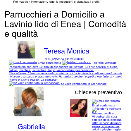
Per maggiori informazioni, leggi le recensioni e visualizza i profili.
Parrucchieri a Domicilio a
Lavinio lido di Enea | Comodità
e qualità
Teresa Monica
9,8 (12)
Ardea (Roma) 00040
Email confermata
Telefono verificato
Parrucchiera con oltre 10 anni di esperienza nel settore. Si offre servizio di piega ,
colore , meches , schiaritura, taglio, acconciature per cerimonie
Elisa afferma:
"Sono rimasta molto contenta, mi ha tagliato i capelli seguendo le mie
richieste e la piega è stata durevole. Ha tagliato anche i capelli a mio figlio di 4 anni.
Inoltre è anche veloce. La consiglio!"
52 volte contrattato in Cronoshare
Chiedere preventivo
Email confermata
1/9
Telefono verificato
Mi dedico alla cura
estetica della persona
Gabriella
Offro servizio di trucco
sposa, acconciature,
colori e pieghe, taglio