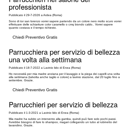
professionista
Pubblicato il 29-7-2026 a Ardea (Roma)
Sono di tor san lorenzo vorrei sapere partendo da un colore nero molto scuro vorrei
effettuare delle schiariture color caramello o cmq biondo caldo.. Vorrei sapere
quanto costava e il tempo richiesto.
Chiedi Preventivo Gratis
Parrucchiera per servizio di bellezza
una volta alla settimana
Pubblicato il 18-7-2022 a Lavinio lido di Enea (Roma)
Ho necessità per mia madre anziana per il lavaggio e la piega dei capelli una volta
alla settimana (talvolta anche taglio e colore) a lavinio stazione, dal 20 luglio fino a
settembre. Grazie.
Chiedi Preventivo Gratis
Parrucchieri per servizio di bellezza
Pubblicato il 1-3-2021 a Lavinio lido di Enea (Roma)
Mia madre ha subito un intervento alla gamba, quindi può fare solo pochi passi.
Avrebbe bisogno di fare lo shampoo, magari collegando un tubo al rubinetto del
lavandino. Grazie.