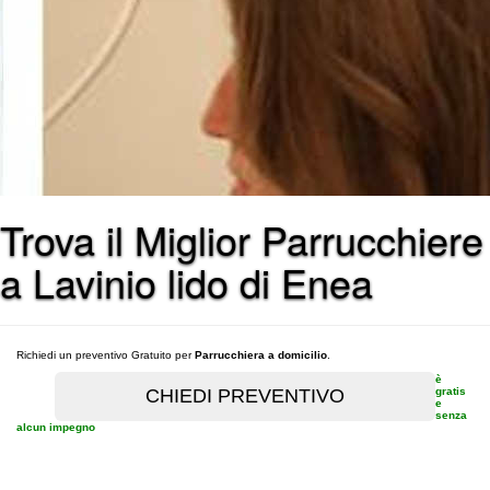
Trova il Miglior Parrucchiere
a Lavinio lido di Enea
Richiedi un preventivo Gratuito per
Parrucchiera a domicilio
.
è
gratis
e
senza
alcun impegno