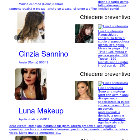
donna e taglio uomo,
Marina di Ardea (Roma) 00040
tutto relazionato tra
rapporto qualità e prezzo! anche se a casa, ci tengo a offrire i migliori servizi !
Chiedere preventivo
Email confermata
Parrucchiera ,
1/6
conseguito titolo di
studio di parrucchiera
presso isep aprilia.
Messa in piega : 10€
Cinzia Sannino
Tinta : 10€ Messa in
piega e piastra : 20€
Trucco : 15€
Ricostruzione unghie
Anzio (Roma) 00042
in gel con tip : 15€
Chiedere preventivo
Email confermata
Sono una makeup
1/4
artist con oltre 7 anni
di esperienza
specializzata in trucco
sposa ed eventi. Offro
Luna Makeup
un servizio
professionale a
domicilio a roma e
dintorni, adattando
Aprilia (Latina) 04011
ogni look allo stile
della cliente: soft glam, natural o full glam. Utilizzo prodotti di alta qualità e
garantisco un trucco resistente e luminoso per tutta la giornata, perfetto per foto e
video. Metto grande attenzione ai...