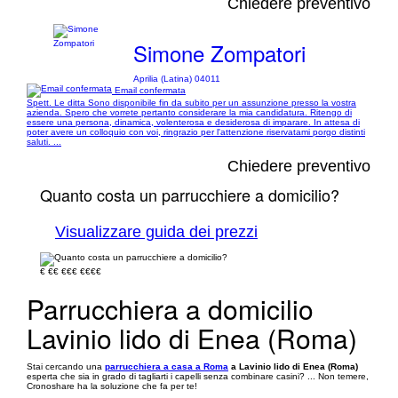
Chiedere preventivo
Simone Zompatori
Aprilia (Latina) 04011
Email confermata
Spett. Le ditta Sono disponibile fin da subito per un assunzione presso la vostra
azienda. Spero che vorrete pertanto considerare la mia candidatura. Ritengo di
essere una persona, dinamica, volenterosa e desiderosa di imparare. In attesa di
poter avere un colloquio con voi, ringrazio per l'attenzione riservatami porgo distinti
saluti. ...
Chiedere preventivo
Quanto costa un parrucchiere a domicilio?
Visualizzare guida dei prezzi
€
€€
€€€
€€€€
Parrucchiera a domicilio
Lavinio lido di Enea (Roma)
Stai cercando una
parrucchiera a casa a Roma
a Lavinio lido di Enea (Roma)
esperta che sia in grado di tagliarti i capelli senza combinare casini? ... Non temere,
Cronoshare ha la soluzione che fa per te!