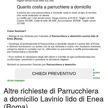
migliori servizi locali della tua città.
Quanto costa a parruchiere a domicilio
Il prezzo per una parrucchiera a domicilio varia in base al tipo di servizio
che verrà realizzato al cliente.
Le tariffe per i vari servizi sono: Piega intorno ai 8.00 €. Taglio 14.00€.
Colore 28.00€. Colpi di sole 38.00€. Acconciature 30/50€. Taglio uomo
10.00€.
Come funziona?
- Spiega la tua richiesta per il servizio di
Parrucchiera a domicilio Lavinio lido di
Enea (Roma)
.
- Centinaia di professionisti di Parrucchiera a domicilio situati in Lavinio lido di Enea
e dintorni riceveranno un avviso con la tua richiesta e coloro che mostrano interesse
verranno messi in contatto con te, offrendoti un preventivo e tariffe personalizzate
per Parrucchiera a domicilio.
- Puoi vedere le valutazioni degli altri clienti e il profilo di ogni professionista per
confrontare i preventivi e prendere la decisione migliore.
Richiedi un preventivo Gratuito per
Parrucchiera a domicilio
.
è
gratis
e
senza
alcun impegno
Altre richieste di Parrucchiera
a domicilio Lavinio lido di Enea
(Roma)