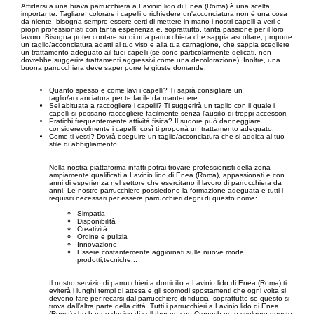
Affidarsi a una brava parrucchiera a Lavinio lido di Enea (Roma) è una scelta
importante. Tagliare, colorare i capelli o richiedere un'acconciatura non è una cosa
da niente, bisogna sempre essere certi di mettere in mano i nostri capelli a veri e
propri professionisti con tanta esperienza e, soprattutto, tanta passione per il loro
lavoro. Bisogna poter contare su di una parrucchiera che sappia ascoltare, proporre
un taglio/acconciatura adatti al tuo viso e alla tua carnagione, che sappia scegliere
un trattamento adeguato ail tuoi capelli (se sono particolarmente delicati, non
dovrebbe suggerire trattamenti aggressivi come una decolorazione). Inoltre, una
buona parrucchiera deve saper porre le giuste domande:
Quanto spesso e come lavi i capelli? Ti saprà consigliare un
taglio/accanciatura per te facile da mantenere.
Sei abituata a raccogliere i capelli? Ti suggerirà un taglio con il quale i
capelli si possano raccogliere facilmente senza l'ausilio di troppi accessori.
Pratichi frequentemente attività fisica? Il sudore può danneggiare
considerevolmente i capelli, così ti proporrà un trattamento adeguato.
Come ti vesti? Dovrà eseguire un taglio/acconciatura che si addica al tuo
stile di abbigliamento.
Nella nostra piattaforma infatti potrai trovare professionisti della zona
ampiamente qualificati a Lavinio lido di Enea (Roma), appassionati e con
anni di esperienza nel settore che esercitano il lavoro di parrucchiera da
anni. Le nostre parrucchiere possiedono la formazione adeguata e tutti i
requisiti necessari per essere parrucchieri degni di questo nome:
Simpatia
Disponibilità
Creatività
Ordine e pulizia
Innovazione
Essere costantemente aggiornati sulle nuove mode,
prodotti,tecniche...
Il nostro servizio di parrucchieri a domicilio a Lavinio lido di Enea (Roma) ti
eviterà i lunghi tempi di attesa e gli scomodi spostamenti che ogni volta si
devono fare per recarsi dal parrucchiere di fiducia, soprattutto se questo si
trova dall’altra parte della città. Tutti i parrucchieri a Lavinio lido di Enea
(Roma) che hanno deciso di collaborare con Cronoshare e svolgere questo