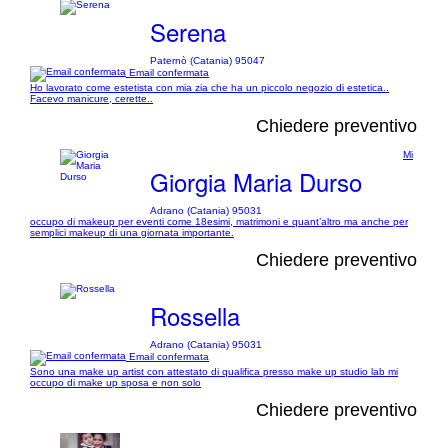
Serena
Paternò (Catania) 95047
Email confermata
Ho lavorato come estetista con mia zia che ha un piccolo negozio di estetica..
Facevo manicure, cerette..
Chiedere preventivo
Mi
Giorgia Maria Durso
Adrano (Catania) 95031
occupo di makeup per eventi come 18esimi, matrimoni e quant’altro ma anche per
semplici makeup di una giornata importante.
Chiedere preventivo
Rossella
Adrano (Catania) 95031
Email confermata
Sono una make up artist con attestato di qualifica presso make up studio lab mi
occupo di make up sposa e non solo
Chiedere preventivo