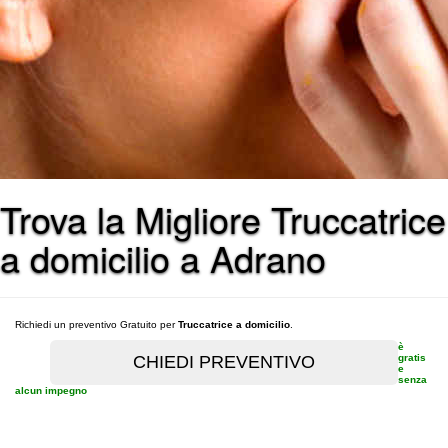
Trova la Migliore Truccatrice
a domicilio a Adrano
Richiedi un preventivo Gratuito per
Truccatrice a domicilio
.
è
gratis
e
senza
alcun impegno