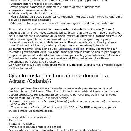
- Avere e utilizzare sempre una buona fonte di luce per applicare il trucco
- Utilizzare buoni prodotti per struccarsi
- Avere sempre sopracciglia sistemate e curate adatte al proprio viso
- Seguire un minimo le tendenze
- Valorizzare i punti forti del tuo viso
- Non utilizzare un trucco troppo carico (esempio non usare colori vivaci su due punti
del viso contemporaneamente)
- Adottare un trucco che si addica alla tua carnagione, fondotinta in particolare
Se sei alla ricerca di un servizio di
truccatrice a domicilio a Adrano (Catania)
chiedi subito un preventivo, abbiamo prezzi e tariffe adatte ad ogni tipo di servizio.
Noi di Cronoshare disponiamo di un’ampia offerta di truccatrici al miglior prezzo. Devi
solo indicare (gratuitamente ovviamente) ciò di cui hai bisogno e ogni giorno
riceverai offerte di truccatrici della tua zona. Potrai negoziare con loro il prezzo e
tutto ciò di cui hai bisogno, inoltre puoi leggere le opinioni degli altri clienti e
aggiungere servizi extra come quelli
Acconciatura sposa
. In breve tempo fino a 4
truccatori professionisti della tua zona si metteranno in contatto con te per proporti
un prezzo personalizzato ed economico, tra i più vantaggiosi del mercato. Grazie a
Cronoshare la qualità e garanzia è assicurata! Ricordati inoltre che offriamo
consulenza ogni volta che ne occorri.
Con Cronoshare, puoi trovare
Truccatrice a Domicilio vicino a me
. I migliori servizi
locali della tua città.
Quanto costa una Truccatrice a domicilio a
Adrano (Catania)?
Il prezzo per una Truccatrice a domicilio professionista può variare in base al
servizio che verrà richiesto. Diversi sono infatti i vari servizi e richieste che possono
essere sollecitate. Principalmente sono sempre per eventi speciali in cui si vuole
sfoggiare un look e make-up indimenticabile.
Un trucco per cerimonia a Adrano (Catania) (battesimo; cresima; laurea) può variare
dai 30 ai 40 EUR.
Il Trucco sposa a Adrano (Catania): varia da 200 a 400 EUR compreso di prova
trucco e make-up mamma sposa
I principali trucchi richiesti sono:
Per sposa:
Trattamento labbra
Prova acconciatura e trucco a domicilio
Acconciatura e trucco a domicilio nel tuo hotel il giorno del matrimonio