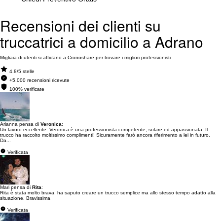
Recensioni dei clienti su
truccatrici a domicilio a Adrano
Migliaia di utenti si affidano a Cronoshare per trovare i migliori professionisti
4.8/5 stelle
+5.000 recensioni ricevute
100% verificate
Arianna pensa di
Veronica
:
Un lavoro eccellente. Veronica è una professionista competente, solare ed appassionata. Il
trucco ha raccolto moltissimo complimenti! Sicuramente farò ancora riferimento a lei in futuro.
Da...
Verificata
Mari pensa di
Rita
:
Rita è stata molto brava, ha saputo creare un trucco semplice ma allo stesso tempo adatto alla
situazione. Bravissima
Verificata