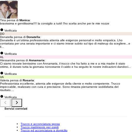
Tina pensa di
Monica
:
bravissima e gentilissima!!!! la consiglio a tutti! l'ho scelta anche per le mie nozze
Verificata
DO
Donatella pensa di
Donatella
:
Donatella è un'ottima professionista attenta alle esigenze personali e molto empatica. Lho
contattata per una serata importante e ci siamo intese subito sul tipo di makeup da scegliere...e
il...
Verificata
AL
Alessandra pensa di
Annamaria
:
Ci siamo trovate benissimo con Annamaria, il trucco che ha fatto a me e a mia madre è stato
ottimo, è durato tutta la giornata nonostante il caldo e ha seguito le nostre indicazioni dandoci...
Verificata
VA
Valeria pensa di
Rosaria
:
Professionista eccellente, attenta alle esigenze della cliente e molto competente. Trucco
impeccabile, realizzato con cura e precisione. Sono rimasta pienamente soddisfatta del
risultato....
Verificata
Servizi correlati
Trucco e acconciatura sposa
Trucco matrimonio per ospiti
Trucco ed acconciatura a domicilio