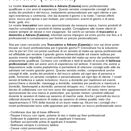
Le nostre
truccatrici a domicilio a Adrano (Catania)
sono professioniste
qualificate e con anni di esperienza. Questo servizio comprende consigli di stile,
scelta dei prodotti e del trucco, trattamento personalizzato per ogni cliente e per
ogni evenienza o cerimonia, che sia durante il giorno o la notte. I servizi offerti
sono: trucco per spose e per invitate, per comunioni, eventi di giorno o di sera,
feste, galà, ecc.
Le nostre
truccatrici
non sono sponsorizzate da nessuna marca, hanno prodotti di
marche consolidate e prodotti di ottima qualità. Consigliamo alle nostre clienti di
essere sempre sé stesse e non esagerare. Se cerchi un servizio di
truccatrici a
domicilio a Adrano (Catania)
, informati senza impegno ed entro poche ore fino a 4
professionisti ti contatteranno per fornirti un prezzo personalizzato.
Stai per caso cercando una
Truccatrice a Adrano (Catania)
e non sai dove poter
trovare un buon professionista per il grande giorno?! Cronoshare ha la soluzione
che fa per te! Con noi potrai usufruire di un servizio di make-up sposa professionale
ed affidabile per rendere il grande giorno indimenticabile ed essere radiosa per
questo evento irripetibile. I nostri professionisti del make-up sono dei professionisti
ampiamente qualificati. Contano con certificati e titoli di studio di scuole di
bellezza
professionali
oltre ad avere anni di esperienza nel settore. Il servizio che avrete a
disposizione sulla nostra piattaforma vi permetterà di ottenere consigli sullo stile da
adottare nel vostro grande giorno. Questo servizio inoltre, comprenderà anche
consigli di stile, scelta dei prodotti e del trucco adatto ad ogni tipo di persona e
pelle, fornendo un servizio completo e personalizzato ad ogni tipo di cliente. I nostri
servizi di bellezza e salute includono: trucco a domicilio per matrimoni ed eventi,
parrucchiera a domicilio, massaggi a domicilio, estetista per pedicure e manicure a
domicilio, fisioterapisti a domicilio, personal shopper, ecc. I truccatori che hanno
deciso di collaborare con noi non sono dei rappresentanti né tanto meno vengono
sponsorizzati da una marca in particolare, per questo motivo i prodotti utilizzati
durante le sessioni di make-up saranno di marche varie. Anche i pennelli da trucco
utilizzati durante la sessione di make-up saranno di ottima qualità, visto che
rappresentano il 70% della riuscita di un buon make-up. Alcuni tra i consigli che i
nostri professionisti sono soliti apportare per compiere un trucco professionale sono:
- Combinare due tipi di base differenti
- Fissare il trucco con ciprie, polvere di riso o make-up fixer professionali
- Sollevare le palpebre poco prima di applicare il mascara
- Soffiare sul pennello prima di applicare il rossetto
- Delineare sempre il contorno labbra
- Creare colori personalizzati