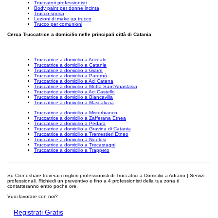
Truccatori professionisti
Body paint per donne incinta
Trucco sposa
Lezioni di make up trucco
Trucco per comunioni
Cerca Truccatrice a domicilio nelle principali città di Catania
Truccatrice a domicilio a Acireale
Truccatrice a domicilio a Catania
Truccatrice a domicilio a Giarre
Truccatrice a domicilio a Paternò
Truccatrice a domicilio a Aci Catena
Truccatrice a domicilio a Motta Sant'Anastasia
Truccatrice a domicilio a Aci Castello
Truccatrice a domicilio a Biancavilla
Truccatrice a domicilio a Mascalucia
Truccatrice a domicilio a Misterbianco
Truccatrice a domicilio a Zafferana Etnea
Truccatrice a domicilio a Pedara
Truccatrice a domicilio a Gravina di Catania
Truccatrice a domicilio a Tremestieri Etneo
Truccatrice a domicilio a Nicolosi
Truccatrice a domicilio a Trecastagni
Truccatrice a domicilio a Trappeto
Su Cronoshare troverai i migliori professionisti di Truccatrici a Domicilio a Adrano | Servizi
professionali. Richiedi un preventivo e fino a 4 professionisti della tua zona ti
contatteranno entro poche ore.
Vuoi lavorare con noi?
Registrati Gratis