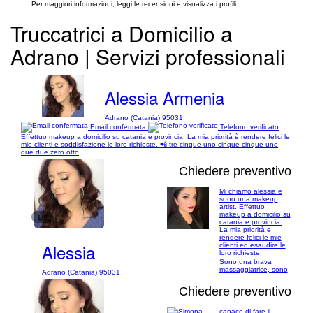
Per maggiori informazioni, leggi le recensioni e visualizza i profili.
Truccatrici a Domicilio a
Adrano | Servizi professionali
Alessia Armenia
Adrano (Catania) 95031
Email confermata
Telefono verificato
Effettuo makeup a domicilio su catania e provincia. La mia priorità è rendere felici le
mie clienti e soddisfazione le loro richieste. 📲 tre cinque uno cinque cinque uno
due due zero otto
Chiedere preventivo
Mi chiamo alessia e
sono una makeup
artist. Effettuo
makeup a domicilio su
1/5
catania e provincia.
La mia priorità e
rendere felici le mie
Alessia
clienti ed esaudire le
loro richieste.
Sono una brava
massaggiatrice, sono
Adrano (Catania) 95031
Chiedere preventivo
capace di fare il