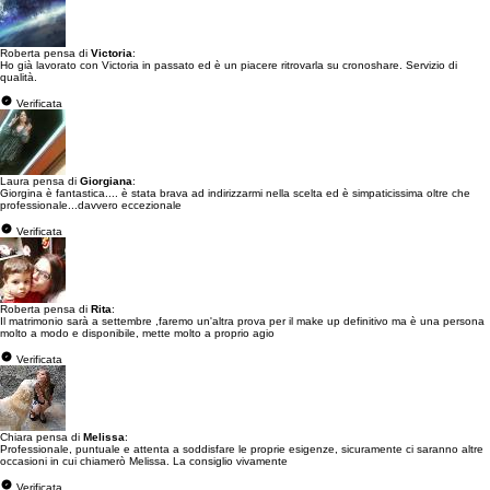
Roberta pensa di
Victoria
:
Ho già lavorato con Victoria in passato ed è un piacere ritrovarla su cronoshare. Servizio di
qualità.
Verificata
Laura pensa di
Giorgiana
:
Giorgina è fantastica.... è stata brava ad indirizzarmi nella scelta ed è simpaticissima oltre che
professionale...davvero eccezionale
Verificata
Roberta pensa di
Rita
:
Il matrimonio sarà a settembre ,faremo un'altra prova per il make up definitivo ma è una persona
molto a modo e disponibile, mette molto a proprio agio
Verificata
Chiara pensa di
Melissa
:
Professionale, puntuale e attenta a soddisfare le proprie esigenze, sicuramente ci saranno altre
occasioni in cui chiamerò Melissa. La consiglio vivamente
Verificata