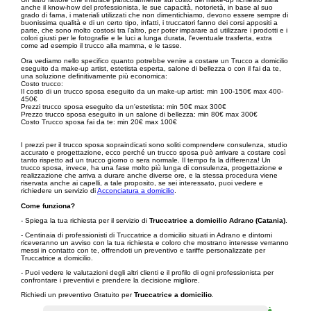
anche il know-how del professionista, le sue capacità, notorietà, in base al suo
grado di fama, i materiali utilizzati che non dimentichiamo, devono essere sempre di
buonissima qualità e di un certo tipo, infatti, i truccatori fanno dei corsi appositi a
parte, che sono molto costosi tra l'altro, per poter imparare ad utilizzare i prodotti e i
colori giusti per le fotografie e le luci a lunga durata, l'eventuale trasferta, extra
come ad esempio il trucco alla mamma, e le tasse.
Ora vediamo nello specifico quanto potrebbe venire a costare un Trucco a domicilio
eseguito da make-up artist, estetista esperta, salone di bellezza o con il fai da te,
una soluzione definitivamente più economica:
Costo trucco:
Il costo di un trucco sposa eseguito da un make-up artist: min 100-150€ max 400-
450€
Prezzi trucco sposa eseguito da un'estetista: min 50€ max 300€
Prezzo trucco sposa eseguito in un salone di bellezza: min 80€ max 300€
Costo Trucco sposa fai da te: min 20€ max 100€
I prezzi per il trucco sposa sopraindicati sono soliti comprendere consulenza, studio
accurato e progettazione, ecco perché un trucco sposa può arrivare a costare così
tanto rispetto ad un trucco giorno o sera normale. Il tempo fa la differenza! Un
trucco sposa, invece, ha una fase molto più lunga di consulenza, progettazione e
realizzazione che arriva a durare anche diverse ore, e la stessa procedura viene
riservata anche ai capelli, a tale proposito, se sei interessato, puoi vedere e
richiedere un servizio di
Acconciatura a domicilio
.
Come funziona?
- Spiega la tua richiesta per il servizio di
Truccatrice a domicilio Adrano (Catania)
.
- Centinaia di professionisti di Truccatrice a domicilio situati in Adrano e dintorni
riceveranno un avviso con la tua richiesta e coloro che mostrano interesse verranno
messi in contatto con te, offrendoti un preventivo e tariffe personalizzate per
Truccatrice a domicilio.
- Puoi vedere le valutazioni degli altri clienti e il profilo di ogni professionista per
confrontare i preventivi e prendere la decisione migliore.
Richiedi un preventivo Gratuito per
Truccatrice a domicilio
.
è