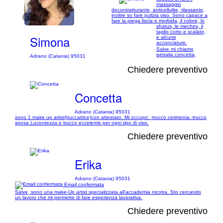
massaggio
decontratturante, anticellulite, rilassante,
inoltre so fare pulizia viso. Sono capace a
1/4
fare la piega liscia e morbida, il colore, lo
shatus, le meches, il
taglio corto e scalato,
Simona
e alcune
acconciature.
Salve mi chiamo
petralia concetta,
Adrano (Catania) 95031
Chiedere preventivo
Concetta
Adrano (Catania) 95031
sono 1 make up artist(truccatrice)con attestato. Mi occupo: -trucco cerimonia -trucco
sposa Lucentezza e trucco eccelente per ogni tipo di viso.
Chiedere preventivo
Erika
Adrano (Catania) 95031
Email confermata
Salve, sono una make-Up artist specializzata all’accademia nicotra. Sto cercando
un lavoro che mi permette di fare esperienza lavorativa.
Chiedere preventivo