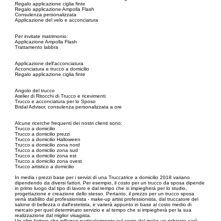
Regalo applicazione ciglia finte
Regalo applicazione Ampolla Flash
Consulenza personalizzata
Applicazione del velo e acconciatura
Per invitate matrimonio:
Applicazione Ampolla Flash
Trattamento labbra
Applicazione dell'acconciatura
Acconciatura e trucco a domicilio
Regalo applicazione ciglia finte
Angolo del trucco
Atelier di Ritocchi di Trucco e ricevimenti
Trucco e acconciatura per lo Sposo
Bridal Advisor, consulenza personalizzata a ore
Alcune ricerche frequenti dei nostri clienti sono:
Trucco a domicilio
Trucco a domicilio prezzi
Trucco a domicilio Halloween
Trucco a domicilio zona nord
Trucco a domicilio zona sud
Trucco a domicilio zona est
Trucco a domicilio zona ovest
Trucco artistico a domicilio
In media i prezzi base per i servizi di una Truccatrice a domicilio 2018 variano
dipendendo da diversi fattori. Per esempio, il costo per un trucco da sposa dipende
in primo luogo dal tipo di lavoro e dal tempo che si impiegherà per lo studio,
progettazione e creazione dello stesso. Pertanto, il prezzo per un trucco sposa
verrà stabilito dal professionista - make-up artist professionista, dal truccatore del
salone di bellezza o dall'estetista, e varierà appunto in base al costo medio di
mercato per quel determinato servizio e al tempo che si impiegherà per la sua
realizzazione dal miglior visagista.
Un altro fattore che influisce particolarmente sul costo del make-up richiesto sarà