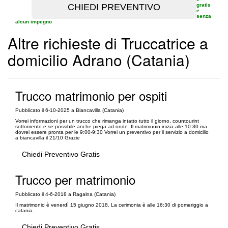
gratis
e
senza
alcun impegno
Altre richieste di Truccatrice a
domicilio Adrano (Catania)
Trucco matrimonio per ospiti
Pubblicato il 6-10-2025 a Biancavilla (Catania)
Vorrei informazioni per un trucco che rimanga intatto tutto il giorno, countourint
sottomento e se possibile anche piega ad onde. Il matrimonio inizia alle 10:30 ma
dovrei essere pronta per le 9:00-9:30 Vorrei un preventivo per il servizio a domicilio
a biancavilla il 21/10 Grazie
Chiedi Preventivo Gratis
Trucco per matrimonio
Pubblicato il 4-6-2018 a Ragalna (Catania)
Il matrimonio è venerdì 15 giugno 2018. La cerimonia è alle 16:30 di pomeriggio a
catania.
Chiedi Preventivo Gratis