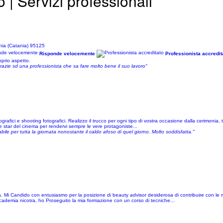
o | Servizi professionali
nia (Catania) 95125
Risponde velocemente
Professionista accredit
oprio aspetto.
grazie sd una professionista che sa fare molto bene il suo lavoro"
afici e shooting fotografici. Realizzo il trucco per ogni tipo di vostra occasione dalla cerimonia,
alle star del cinema per rendervi sempre le vere protagoniste...
cabile per tutta la giornata nonostante il caldo afoso di quel giorno. Molto soddisfatta."
a. Mi Candido con entusiasmo per la posizione di beauty advisor desiderosa di contribuire con le
cademia nicotra, ho Proseguito la mia formazione con un corso di tecniche...