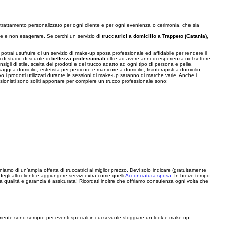
, trattamento personalizzato per ogni cliente e per ogni evenienza o cerimonia, che sia
se e non esagerare. Se cerchi un servizio di
truccatrici a domicilio a Trappeto (Catania)
,
otrai usufruire di un servizio di make-up sposa professionale ed affidabile per rendere il
 di studio di scuole di
bellezza professionali
oltre ad avere anni di esperienza nel settore.
igli di stile, scelta dei prodotti e del trucco adatto ad ogni tipo di persona e pelle,
ggi a domicilio, estetista per pedicure e manicure a domicilio, fisioterapisti a domicilio,
i prodotti utilizzati durante le sessioni di make-up saranno di marche varie. Anche i
essionisti sono soliti apportare per compiere un trucco professionale sono:
iamo di un’ampia offerta di truccatrici al miglior prezzo. Devi solo indicare (gratuitamente
degli altri clienti e aggiungere servizi extra come quelli
Acconciatura sposa
. In breve tempo
a qualità e garanzia è assicurata! Ricordati inoltre che offriamo consulenza ogni volta che
ipalmente sono sempre per eventi speciali in cui si vuole sfoggiare un look e make-up