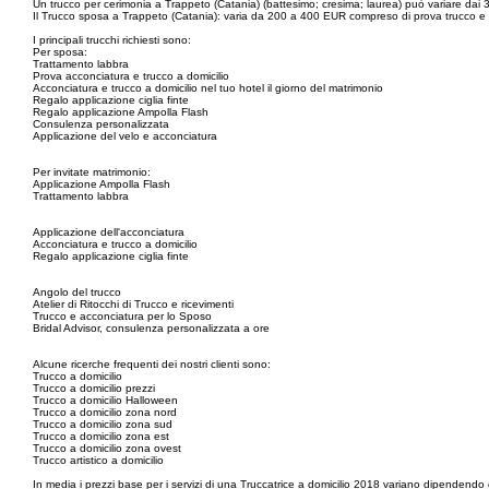
Un trucco per cerimonia a Trappeto (Catania) (battesimo; cresima; laurea) può variare dai 
Il Trucco sposa a Trappeto (Catania): varia da 200 a 400 EUR compreso di prova trucc
I principali trucchi richiesti sono:
Per sposa:
Trattamento labbra
Prova acconciatura e trucco a domicilio
Acconciatura e trucco a domicilio nel tuo hotel il giorno del matrimonio
Regalo applicazione ciglia finte
Regalo applicazione Ampolla Flash
Consulenza personalizzata
Applicazione del velo e acconciatura
Per invitate matrimonio:
Applicazione Ampolla Flash
Trattamento labbra
Applicazione dell'acconciatura
Acconciatura e trucco a domicilio
Regalo applicazione ciglia finte
Angolo del trucco
Atelier di Ritocchi di Trucco e ricevimenti
Trucco e acconciatura per lo Sposo
Bridal Advisor, consulenza personalizzata a ore
Alcune ricerche frequenti dei nostri clienti sono:
Trucco a domicilio
Trucco a domicilio prezzi
Trucco a domicilio Halloween
Trucco a domicilio zona nord
Trucco a domicilio zona sud
Trucco a domicilio zona est
Trucco a domicilio zona ovest
Trucco artistico a domicilio
In media i prezzi base per i servizi di una Truccatrice a domicilio 2018 variano dipendendo 