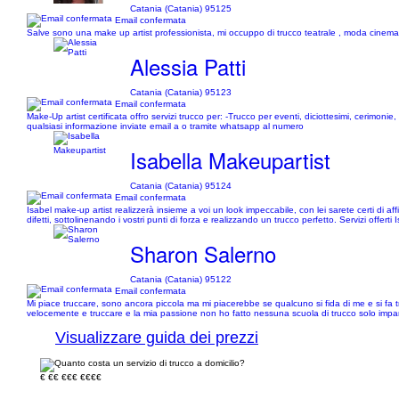
Catania (Catania) 95125
Email confermata
Salve sono una make up artist professionista, mi occuppo di trucco teatrale , moda cinemat
Alessia Patti
Catania (Catania) 95123
Email confermata
Make-Up artist certificata offro servizi trucco per: -Trucco per eventi, diciottesimi, cerimon
qualsiasi informazione inviate email a o tramite whatsapp al numero
Isabella Makeupartist
Catania (Catania) 95124
Email confermata
Isabel make-up artist realizzerà insieme a voi un look impeccabile, con lei sarete certi di a
difetti, sottolinenando i vostri punti di forza e realizzando un trucco perfetto. Servizi offert
Sharon Salerno
Catania (Catania) 95122
Email confermata
Mi piace truccare, sono ancora piccola ma mi piacerebbe se qualcuno si fida di me e si f
velocemente e truccare e la mia passione non ho fatto nessuna scuola di trucco solo impar
Visualizzare guida dei prezzi
€
€€
€€€
€€€€