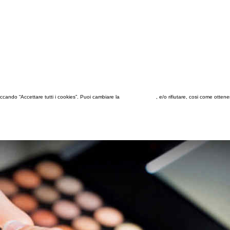
 cliccando “Accettare tutti i cookies”. Puoi cambiare la
configurazione
, e/o rifiutare, cosi come otten