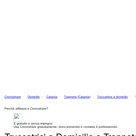
Cronoshare
Domicilio
Catania
Trappeto (Catania)
Truccatrice a domicilio
T
Perché affidarsi a Cronoshare?
E gratuito e senza impegno
Usa Cronoshare gratuitamente: ricevi preventivi e contatta 4 professionisti.