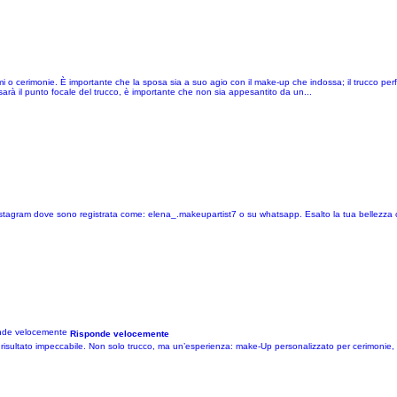
o cerimonie. È importante che la sposa sia a suo agio con il make-up che indossa; il trucco perfe
o sarà il punto focale del trucco, è importante che non sia appesantito da un...
su instagram dove sono registrata come: elena_.makeupartist7 o su whatsapp. Esalto la tua bellez
Risponde velocemente
un risultato impeccabile. Non solo trucco, ma un’esperienza: make-Up personalizzato per cerimonie, 