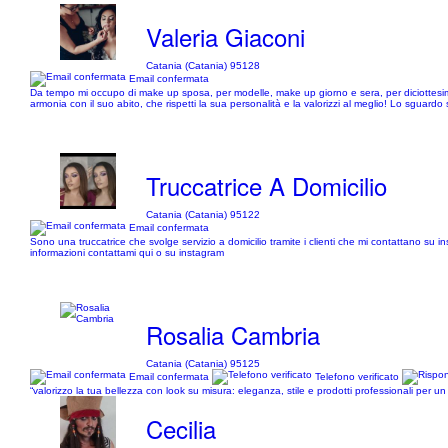
Valeria Giaconi
Catania (Catania) 95128
Email confermata
Da tempo mi occupo di make up sposa, per modelle, make up giorno e sera, per diciottesimi 
armonia con il suo abito, che rispetti la sua personalità e la valorizzi al meglio! Lo sguard
Truccatrice A Domicilio
Catania (Catania) 95122
Email confermata
Sono una truccatrice che svolge servizio a domicilio tramite i clienti che mi contattano 
informazioni contattami qui o su instagram
Rosalia Cambria
Catania (Catania) 95125
Email confermata
Telefono verificato
“valorizzo la tua bellezza con look su misura: eleganza, stile e prodotti professionali per 
Cecilia