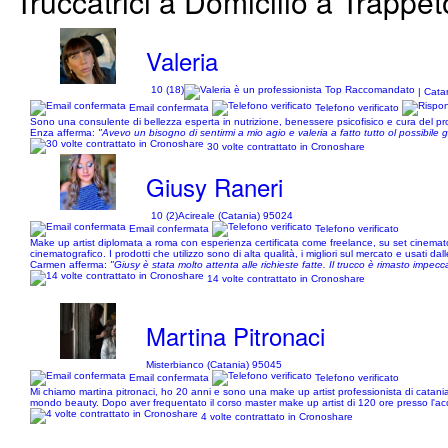
Truccatrici a Domicilio a Trappet
Valeria
10 (18)
| Cata
Email confermata
Telefono verificato
Sono una consulente di bellezza esperta in nutrizione, benessere psicofisico e cura del pr
Enza afferma:
"Avevo un bisogno di sentirmi a mio agio e valeria a fatto tutto ol possibile 
30 volte contrattato in Cronoshare
Giusy Raneri
10 (2)
Acireale (Catania) 95024
Email confermata
Telefono verificato
Make up artist diplomata a roma con esperienza certificata come freelance, su set cinematogr
cinematografico. I prodotti che utilizzo sono di alta qualità, i migliori sul mercato e usati d
Carmen afferma:
"Giusy è stata molto attenta alle richieste fatte. Il trucco è rimasto impec
14 volte contrattato in Cronoshare
Martina Pitronaci
Misterbianco (Catania) 95045
Email confermata
Telefono verificato
Mi chiamo martina pitronaci, ho 20 anni e sono una make up artist professionista di catani
mondo beauty. Dopo aver frequentato il corso master make up artist di 120 ore presso l'ac
4 volte contrattato in Cronoshare