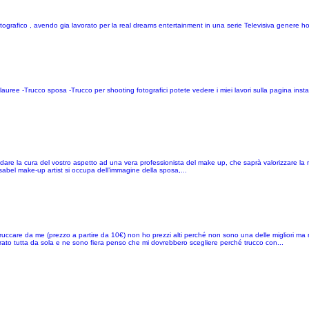
ografico , avendo gia lavorato per la real dreams entertainment in una serie Televisiva genere hor
ie, lauree -Trucco sposa -Trucco per shooting fotografici potete vedere i miei lavori sulla pagina ins
ffidare la cura del vostro aspetto ad una vera professionista del make up, che saprà valorizzare la 
i Isabel make-up artist si occupa dell’immagine della sposa,...
a truccare da me (prezzo a partire da 10€) non ho prezzi alti perché non sono una delle migliori
ato tutta da sola e ne sono fiera penso che mi dovrebbero scegliere perché trucco con...