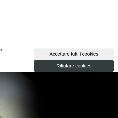
ere
maggiori