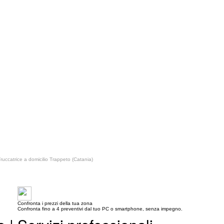
ruccatrice a domicilio Trappeto (Catania)
Confronta i prezzi della tua zona
Confronta fino a 4 preventivi dal tuo PC o smartphone, senza impegno.