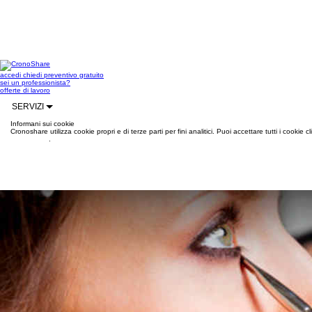
accedi
chiedi preventivo gratuito
sei un professionista?
offerte di lavoro
SERVIZI
Informani sui cookie
Cronoshare utilizza cookie propri e di terze parti per fini analitici. Puoi accettare tutti i cookie
informazioni
.