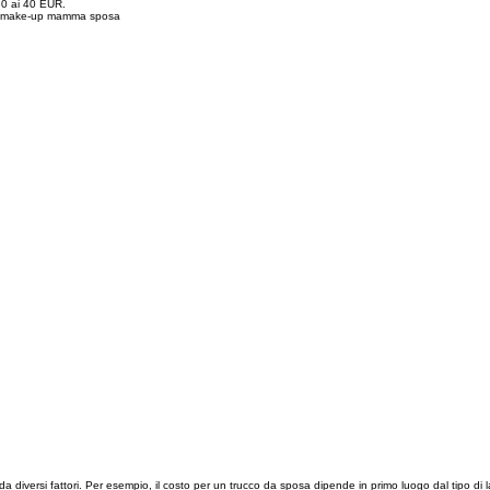
30 ai 40 EUR.
o e make-up mamma sposa
da diversi fattori. Per esempio, il costo per un trucco da sposa dipende in primo luogo dal tipo di