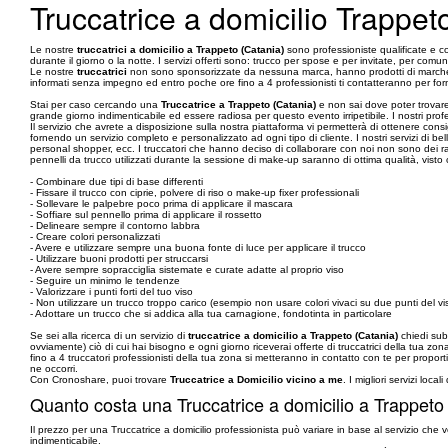
Truccatrice a domicilio Trappet
Le nostre
truccatrici a domicilio a Trappeto (Catania)
sono professioniste qualificate e co
durante il giorno o la notte. I servizi offerti sono: trucco per spose e per invitate, per comun
Le nostre
truccatrici
non sono sponsorizzate da nessuna marca, hanno prodotti di marche co
informati senza impegno ed entro poche ore fino a 4 professionisti ti contatteranno per forn
Stai per caso cercando una
Truccatrice a Trappeto (Catania)
e non sai dove poter trovare
grande giorno indimenticabile ed essere radiosa per questo evento irripetibile. I nostri profe
Il servizio che avrete a disposizione sulla nostra piattaforma vi permetterà di ottenere consi
fornendo un servizio completo e personalizzato ad ogni tipo di cliente. I nostri servizi di be
personal shopper, ecc. I truccatori che hanno deciso di collaborare con noi non sono dei r
pennelli da trucco utilizzati durante la sessione di make-up saranno di ottima qualità, visto
- Combinare due tipi di base differenti
- Fissare il trucco con ciprie, polvere di riso o make-up fixer professionali
- Sollevare le palpebre poco prima di applicare il mascara
- Soffiare sul pennello prima di applicare il rossetto
- Delineare sempre il contorno labbra
- Creare colori personalizzati
- Avere e utilizzare sempre una buona fonte di luce per applicare il trucco
- Utilizzare buoni prodotti per struccarsi
- Avere sempre sopracciglia sistemate e curate adatte al proprio viso
- Seguire un minimo le tendenze
- Valorizzare i punti forti del tuo viso
- Non utilizzare un trucco troppo carico (esempio non usare colori vivaci su due punti del
- Adottare un trucco che si addica alla tua carnagione, fondotinta in particolare
Se sei alla ricerca di un servizio di
truccatrice a domicilio a Trappeto (Catania)
chiedi subi
ovviamente) ciò di cui hai bisogno e ogni giorno riceverai offerte di truccatrici della tua zona
fino a 4 truccatori professionisti della tua zona si metteranno in contatto con te per propo
ne occorri.
Con Cronoshare, puoi trovare
Truccatrice a Domicilio vicino a me
. I migliori servizi locali
Quanto costa una Truccatrice a domicilio a Trappeto
Il prezzo per una Truccatrice a domicilio professionista può variare in base al servizio che v
indimenticabile.