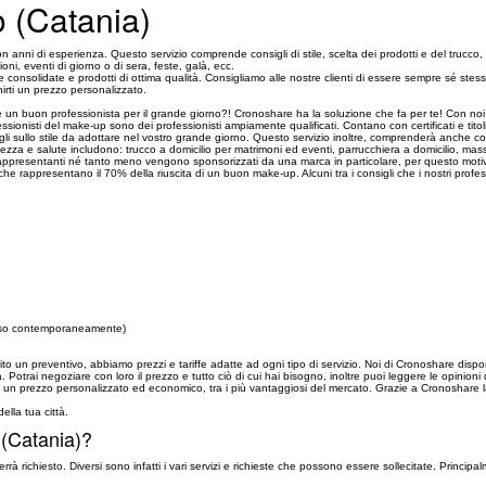
o (Catania)
n anni di esperienza. Questo servizio comprende consigli di stile, scelta dei prodotti e del trucco
ioni, eventi di giorno o di sera, feste, galà, ecc.
nsolidate e prodotti di ottima qualità. Consigliamo alle nostre clienti di essere sempre sé stes
irti un prezzo personalizzato.
 un buon professionista per il grande giorno?! Cronoshare ha la soluzione che fa per te! Con noi p
ssionisti del make-up sono dei professionisti ampiamente qualificati. Contano con certificati e titoli
gli sullo stile da adottare nel vostro grande giorno. Questo servizio inoltre, comprenderà anche cons
llezza e salute includono: trucco a domicilio per matrimoni ed eventi, parrucchiera a domicilio, massa
appresentanti né tanto meno vengono sponsorizzati da una marca in particolare, per questo motivo 
 che rappresentano il 70% della riuscita di un buon make-up. Alcuni tra i consigli che i nostri prof
 viso contemporaneamente)
to un preventivo, abbiamo prezzi e tariffe adatte ad ogni tipo di servizio. Noi di Cronoshare dispon
. Potrai negoziare con loro il prezzo e tutto ciò di cui hai bisogno, inoltre puoi leggere le opinioni 
rti un prezzo personalizzato ed economico, tra i più vantaggiosi del mercato. Grazie a Cronoshare l
 della tua città.
 (Catania)?
errà richiesto. Diversi sono infatti i vari servizi e richieste che possono essere sollecitate. Princ