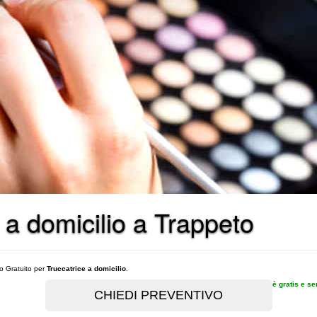
e a domicilio a Trappeto
vo Gratuito per
Truccatrice a domicilio
.
è gratis e s