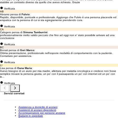
stabilire un contratto diverso da quello che avevo richiesto. Grazie
Verificata
AB
Abramo pensa di
Fulvio
:
Rapido, disponibile, puntuale e professionale. Aggiungo che Fulvio è una persona piacevole ed
empatica con la persona di cui si sta egregiamente prendendo cura.
Verificata
CA
Calogero pensa di
Simona Tamburrini
:
professionalmente molto valido peccato che fino ad oggi non e' stato possibile arrivare ad una
conclusione
Verificata
BC
Bonati pensa di
Gori Marco
:
Ottima presentazione, professionale nell'esporre modalità di comportamento con la paziente.
Contattato per assistenza.
Verificata
LI
Lisa pensa di
Oana Maria
:
Avevo bisogno di un aiuto per mia madre, allettata per malattia oncologica e credevo non fosse
semplice trovare la persona giusta, un po' con il passaparola un po' con internet ed un po' con
le...
Verificata
Servizi correlati
Assistenza a domicilio di anziani
Assistenti di anziani dipendenti
Accompagnatore per persone anziane
Badanti in ospedale