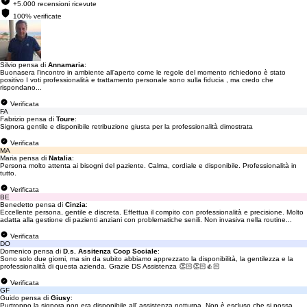
+5.000 recensioni ricevute
100% verificate
Silvio pensa di
Annamaria
:
Buonasera l'incontro in ambiente all'aperto come le regole del momento richiedono è stato
positivo I voti professionalità e trattamento personale sono sulla fiducia , ma credo che
rispondano...
Verificata
FA
Fabrizio pensa di
Toure
:
Signora gentile e disponibile retribuzione giusta per la professionalità dimostrata
Verificata
MA
Maria pensa di
Natalia
:
Persona molto attenta ai bisogni del paziente. Calma, cordiale e disponibile. Professionalità in
tutto.
Verificata
BE
Benedetto pensa di
Cinzia
:
Eccellente persona, gentile e discreta. Effettua il compito con professionalità e precisione. Molto
adatta alla gestione di pazienti anziani con problematiche senili. Non invasiva nella routine...
Verificata
DO
Domenico pensa di
D.s. Assitenza Coop Sociale
:
Sono solo due giorni, ma sin da subito abbiamo apprezzato la disponibilità, la gentilezza e la
professionalità di questa azienda. Grazie DS Assistenza 👏🏻👏🏻👍🏻
Verificata
GF
Guido pensa di
Giusy
:
Purtroppo la signora non era disponibile all' assistenza notturna. Non è escluso che si possa