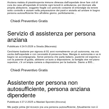
Anziana malata di piastrinopenia immune dimessa dall'ospedale deve fare cicli di
cura da casa all'ospedale di torrette ogni lunedi in ambulanza, poi ritornare alla
propria abitazione, soggetto fragile con pericolo costante di emorralgie da tenere
sotto controllo e aiutare nella preparazione dei pasti e aiutarla ad andare in bagno
persona autosufficiente fino all'ultimo giorno, perfettamente...
Chiedi Preventivo Gratis
Servizio di assistenza per persona
anziana
Pubblicato il 24-5-2026 a Strada (Macerata)
Cerchiamo badante per signora di 91 anni normalmente un pò autonoma, ma ora
uscita dall'ospedale e con necessità di presenza fissa. Mangia in autonomia e va in
bagno se accompagnata. Serve persona che parla italiano, paziente ed esperta e
con la patente di guida, abbiamo un'auto a disposizione, la famiglia vive nel piano
superiore, c'è un'ampia camera a disposizione per la badante. Siamo a 800...
Chiedi Preventivo Gratis
Assistente per persona non
autosufficiente, persona anziana
dipendente
Pubblicato il 27-2-2025 a Maiolati Spontini (Ancona)
Mio padre prima del ricovero era una persona autosufficiente. Attualmente non è