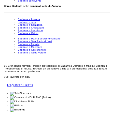
Badante convivente
Cerca Badante nelle principali città di Ancona
Badante a Ancona
Badante a Jesi
Badante a Senigallia
Badante a Chiaravalle
Badante a Agugliano
Badante a Osimo
Badante a Marina di Montemarciano
Badante a San Paolo di Jesi
Badante a Arcevia
Badante a Marzocca
Badante a Castelferretti
Badante a Ostra Vetere
Su Cronoshare troverai i migliori professionisti di Badanti a Domicilio a Maiolati Spontini |
Professioniste di fiducia. Richiedi un preventivo e fino a 4 professionisti della tua zona ti
contatteranno entro poche ore.
Vuoi lavorare con noi?
Registrati Gratis