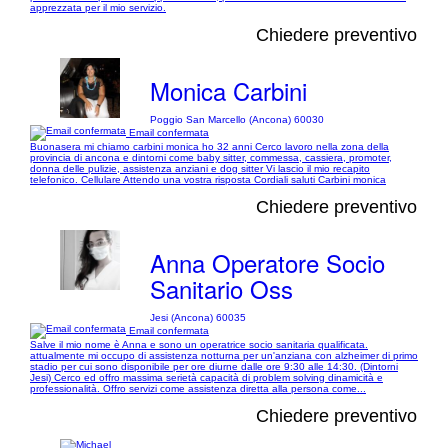
apprezzata per il mio servizio.
Chiedere preventivo
Monica Carbini
Poggio San Marcello (Ancona) 60030
Email confermata
Buonasera mi chiamo carbini monica ho 32 anni Cerco lavoro nella zona della
provincia di ancona e dintorni come baby sitter, commessa, cassiera, promoter,
donna delle pulizie, assistenza anziani e dog sitter Vi lascio il mio recapito
telefonico. Cellulare Attendo una vostra risposta Cordiali saluti Carbini monica
Chiedere preventivo
Anna Operatore Socio
Sanitario Oss
Jesi (Ancona) 60035
Email confermata
Salve il mio nome è Anna e sono un operatrice socio sanitaria qualificata.
attualmente mi occupo di assistenza notturna per un'anziana con alzheimer di primo
stadio per cui sono disponibile per ore diurne dalle ore 9:30 alle 14:30. (Dintorni
Jesi) Cerco ed offro massima serietà capacità di problem solving dinamicità e
professionalità. Offro servizi come assistenza diretta alla persona come...
Chiedere preventivo