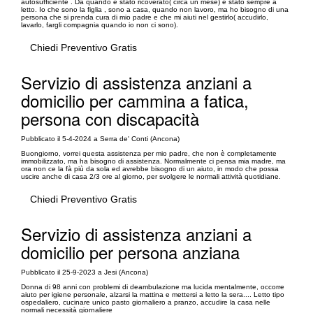
autosufficiente . Da quando è stato ricoverato( circa un mese) è stato sempre a
letto. Io che sono la figlia , sono a casa, quando non lavoro, ma ho bisogno di una
persona che si prenda cura di mio padre e che mi aiuti nel gestirlo( accudirlo,
lavarlo, fargli compagnia quando io non ci sono).
Chiedi Preventivo Gratis
Servizio di assistenza anziani a
domicilio per cammina a fatica,
persona con discapacità
Pubblicato il 5-4-2024 a Serra de' Conti (Ancona)
Buongiorno, vorrei questa assistenza per mio padre, che non è completamente
immobilizzato, ma ha bisogno di assistenza. Normalmente ci pensa mia madre, ma
ora non ce la fà più da sola ed avrebbe bisogno di un aiuto, in modo che possa
uscire anche di casa 2/3 ore al giorno, per svolgere le normali attività quotidiane.
Chiedi Preventivo Gratis
Servizio di assistenza anziani a
domicilio per persona anziana
Pubblicato il 25-9-2023 a Jesi (Ancona)
Donna di 98 anni con problemi di deambulazione ma lucida mentalmente, occorre
aiuto per igiene personale, alzarsi la mattina e mettersi a letto la sera.... Letto tipo
ospedaliero, cucinare unico pasto giornaliero a pranzo, accudire la casa nelle
normali necessità giornaliere