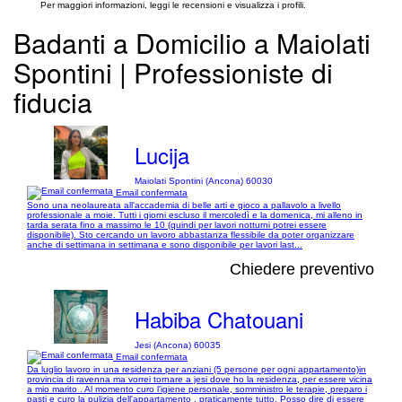
Per maggiori informazioni, leggi le recensioni e visualizza i profili.
Badanti a Domicilio a Maiolati
Spontini | Professioniste di
fiducia
Lucija
Maiolati Spontini (Ancona) 60030
Email confermata
Sono una neolaureata all'accademia di belle arti e gioco a pallavolo a livello
professionale a moie. Tutti i giorni escluso il mercoledì e la domenica, mi alleno in
tarda serata fino a massimo le 10 (quindi per lavori notturni potrei essere
disponibile). Sto cercando un lavoro abbastanza flessibile da poter organizzare
anche di settimana in settimana e sono disponibile per lavori last...
Chiedere preventivo
Habiba Chatouani
Jesi (Ancona) 60035
Email confermata
Da luglio lavoro in una residenza per anziani (5 persone per ogni appartamento)in
provincia di ravenna ma vorrei tornare a jesi dove ho la residenza, per essere vicina
a mio marito . Al momento curo l'igiene personale, somministro le terapie, preparo i
pasti e curo la pulizia dell'appartamento , praticamente tutto. Posso dire di essere