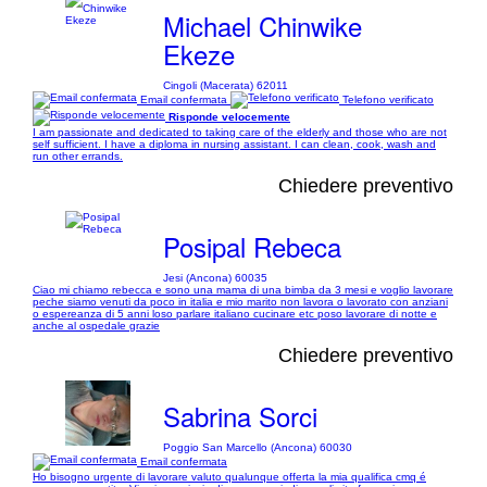
Michael Chinwike
Ekeze
Cingoli (Macerata) 62011
Email confermata
Telefono verificato
Risponde velocemente
I am passionate and dedicated to taking care of the elderly and those who are not
self sufficient. I have a diploma in nursing assistant. I can clean, cook, wash and
run other errands.
Chiedere preventivo
Posipal Rebeca
Jesi (Ancona) 60035
Ciao mi chiamo rebecca e sono una mama di una bimba da 3 mesi e voglio lavorare
peche siamo venuti da poco in italia e mio marito non lavora o lavorato con anziani
o espereanza di 5 anni loso parlare italiano cucinare etc poso lavorare di notte e
anche al ospedale grazie
Chiedere preventivo
Sabrina Sorci
Poggio San Marcello (Ancona) 60030
Email confermata
Ho bisogno urgente di lavorare valuto qualunque offerta la mia qualifica cmq é