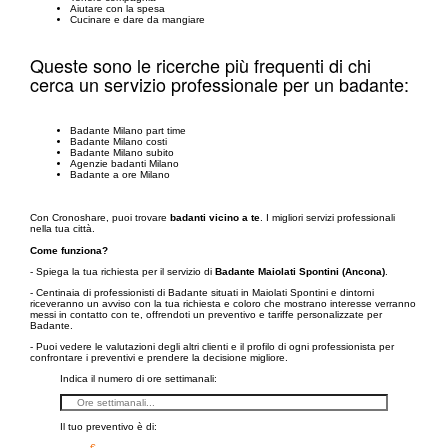
Aiutare con la spesa
Cucinare e dare da mangiare
Queste sono le ricerche più frequenti di chi
cerca un servizio professionale per un badante:
Badante Milano part time
Badante Milano costi
Badante Milano subito
Agenzie badanti Milano
Badante a ore Milano
Con Cronoshare, puoi trovare
badanti vicino a te
. I migliori servizi professionali
nella tua città.
Come funziona?
- Spiega la tua richiesta per il servizio di
Badante Maiolati Spontini (Ancona)
.
- Centinaia di professionisti di Badante situati in Maiolati Spontini e dintorni
riceveranno un avviso con la tua richiesta e coloro che mostrano interesse verranno
messi in contatto con te, offrendoti un preventivo e tariffe personalizzate per
Badante.
- Puoi vedere le valutazioni degli altri clienti e il profilo di ogni professionista per
confrontare i preventivi e prendere la decisione migliore.
Indica il numero di ore settimanali:
Il tuo preventivo è di:
– €