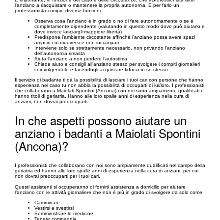
l'anziano a riacquistare o mantenere la propria autonomia. E per farlo un
professionista compie diverse funzioni:
Osserva cosa l’anziano è in grado o no di fare autonomamente o se è
completamente dipendente (valutando in questo modo dove può aiutarlo e
dove invece lasciargli maggiore libertà)
Predispone l’ambiente circostante affinché l’anziano possa avere spazi
ampi in cui muoversi e non inciampare
Interviene solo se strettamente necessario, non privando l'anziano
dell'autonomia rimasta
Aiuta l’anziano a non perdere l’autostima
Chiede aiuto e consigli all'anziano stesso per svolgere i compiti giornalieri
coinvolgendolo e facendogli acquistare fiducia in se stesso
Il servizio di badante ti dà la possibilità di lasciare i tuoi cari con persone che hanno
esperienza nel caso tu non abbia la possibilità di occuparti di lui/loro. I professionisti
che collaborano a Maiolati Spontini (Ancona) con noi sono ampiamente qualificati e
hanno titoli di geriatria. Hanno alle loro spalle anni di esperienza nella cura di
anziani, non dovrai preoccuparti.
In che aspetti possono aiutare un
anziano i badanti a Maiolati Spontini
(Ancona)?
I professionisti che collaborano con noi sono ampiamente qualificati nel campo della
geriatria ed hanno alle loro spalle anni di esperienza nella cura di anziani, per cui
non dovrai preoccuparti per i tuoi cari.
Questi assistenti si occuperanno di fornirti assistenza a domicilio per aiutare
l’anziano con le attività giornaliere che non è più in grado di svolgere da solo come:
Camminare
Vestirsi e svestirsi
Somministrare le medicine
Tenere compagnia