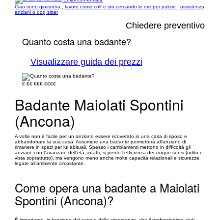
Ciao sono giovanna , lavoro come colf e sto cercando le ore per pulizie , assistenza
anziani o dog sitter
Chiedere preventivo
Quanto costa una badante?
Visualizzare guida dei prezzi
€
€€
€€€
€€€€
Badante Maiolati Spontini
(Ancona)
A volte non è facile per un anziano essere ricoverato in una casa di riposo e
abbandonare la sua casa. Assumere una badante permetterà all’anziano di
rimanere in spazi per lui abituali. Spesso i cambiamenti mettono in difficoltà gli
anziani: con l’avanzare dell'età, infatti, si perde l’efficienza dei cinque sensi (udito e
vista soprattutto), ma vengono meno anche molte capacità relazionali e sicurezze
legate all’ambiente circostante.
Come opera una badante a Maiolati
Spontini (Ancona)?
È importante, in funzione del caso e delle circostanze, che il professionista aiuti