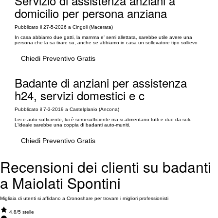
Servizio di assistenza anziani a
domicilio per persona anziana
Pubblicato il 27-5-2026 a Cingoli (Macerata)
In casa abbiamo due gatti, la mamma e' semi allettata, sarebbe utile avere una
persona che la sa tirare su, anche se abbiamo in casa un sollevatore tipo sollievo
Chiedi Preventivo Gratis
Badante di anziani per assistenza
h24, servizi domestici e c
Pubblicato il 7-3-2019 a Castelplanio (Ancona)
Lei e auto-sufficiente, lui è semi-sufficiente ma si alimentano tutti e due da soli.
L'ideale sarebbe una coppia di badanti auto-muniti.
Chiedi Preventivo Gratis
Recensioni dei clienti su badanti
a Maiolati Spontini
Migliaia di utenti si affidano a Cronoshare per trovare i migliori professionisti
4.8/5 stelle