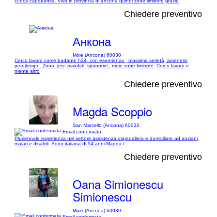
cuoca capopartita. Vivo in provincia di ancona quindi zone limitrofe grazie
Chiedere preventivo
Анкона
Moie (Ancona) 60030
Cerco lavoro come badante h24, con esperienza , massima serietà, astenersi
perditempo. Zona: jesi, maiolati, spuontini , moie zone limitrofe. Cerco lavoro e
niente altro
Chiedere preventivo
Magda Scoppio
San Marcello (Ancona) 60030
Email confermata
Pluriennale esperienza nel settore assistenza ospedaliera e domiciliare ad anziani,
malati e disabili. Sono italiana di 54 anni Magda /
Chiedere preventivo
Oana Simionescu
Simionescu
Moie (Ancona) 60030
Email confermata