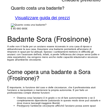
Chiedere preventivo
Quanto costa una badante?
Visualizzare guida dei prezzi
€
€€
€€€
€€€€
Badante Sora (Frosinone)
A volte non è facile per un anziano essere ricoverato in una casa di riposo e
abbandonare la sua casa. Assumere una badante permetterà all’anziano di
rimanere in spazi per lui abituali. Spesso i cambiamenti mettono in difficoltà gli
anziani: con l’avanzare dell'età, infatti, si perde l’efficienza dei cinque sensi (udito e
vista soprattutto), ma vengono meno anche molte capacità relazionali e sicurezze
legate all’ambiente circostante.
Come opera una badante a Sora
(Frosinone)?
È importante, in funzione del caso e delle circostanze, che il professionista aiuti
l'anziano a riacquistare o mantenere la propria autonomia. E per farlo un
professionista compie diverse funzioni:
Osserva cosa l’anziano è in grado o no di fare autonomamente o se è
completamente dipendente (valutando in questo modo dove può aiutarlo e
dove invece lasciargli maggiore libertà)
Predispone l’ambiente circostante affinché l’anziano possa avere spazi