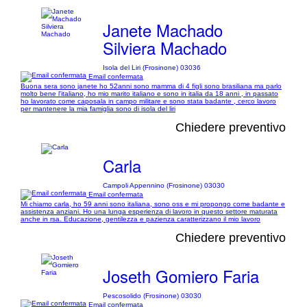
Janete Machado
Silviera Machado
Isola del Liri (Frosinone) 03036
Email confermata
Buona sera sono janete ho 52anni sono mamma di 4 figli sono brasiliana ma parlo
molto bene l'italiano, ho mio marito italiano e sono in italia da 18 anni , in passato
ho lavorato come caposala in campo militare e sono stata badante , cerco lavoro
per mantenere la mia famiglia sono di isola del liri
Chiedere preventivo
Carla
Campoli Appennino (Frosinone) 03030
Email confermata
Mi chiamo carla, ho 59 anni sono italiana, sono oss e mi propongo come badante e
assistenza anziani. Ho una lunga esperienza di lavoro in questo settore maturata
anche in rsa. Educazione, gentilezza e pazienza caratterizzano il mio lavoro
Chiedere preventivo
Joseth Gomiero Faria
Pescosolido (Frosinone) 03030
Email confermata