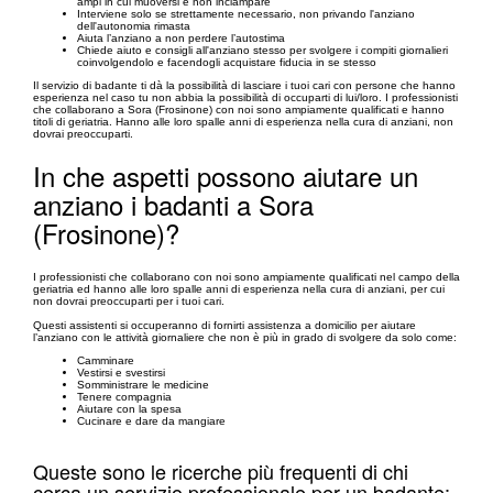
ampi in cui muoversi e non inciampare
Interviene solo se strettamente necessario, non privando l'anziano
dell'autonomia rimasta
Aiuta l’anziano a non perdere l’autostima
Chiede aiuto e consigli all'anziano stesso per svolgere i compiti giornalieri
coinvolgendolo e facendogli acquistare fiducia in se stesso
Il servizio di badante ti dà la possibilità di lasciare i tuoi cari con persone che hanno
esperienza nel caso tu non abbia la possibilità di occuparti di lui/loro. I professionisti
che collaborano a Sora (Frosinone) con noi sono ampiamente qualificati e hanno
titoli di geriatria. Hanno alle loro spalle anni di esperienza nella cura di anziani, non
dovrai preoccuparti.
In che aspetti possono aiutare un
anziano i badanti a Sora
(Frosinone)?
I professionisti che collaborano con noi sono ampiamente qualificati nel campo della
geriatria ed hanno alle loro spalle anni di esperienza nella cura di anziani, per cui
non dovrai preoccuparti per i tuoi cari.
Questi assistenti si occuperanno di fornirti assistenza a domicilio per aiutare
l’anziano con le attività giornaliere che non è più in grado di svolgere da solo come:
Camminare
Vestirsi e svestirsi
Somministrare le medicine
Tenere compagnia
Aiutare con la spesa
Cucinare e dare da mangiare
Queste sono le ricerche più frequenti di chi
cerca un servizio professionale per un badante: