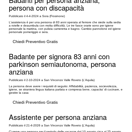
persona con discapacità
Pubblicato il 4-4-2024 a Sora (Frosinone)
L'assistenza è per una persona di 83 anni operata al femore che siede sulla sedia
a rotelle e deaumbula con molta difficoltà. Le tre fasce orarie sono per igiene
personale la mattina, con pulizia cameretta e bagno. Cambio pannolone ed igiene
personale pomeriggio e sera.
Chiedi Preventivo Gratis
Badante per signora 83 anni con
parkinson semiautonoma, persona
anziana
Pubblicato il 2-10-2024 a San Vincenzo Valle Roveto (L'Aquila)
La persona deve avere i requisiti di seguito: Affidabilità, pazienza, socievolezza,
igiene, se straniera lingua italiana parlata e compresa bene, capacita' di cucinare, e
gestire la casa
Chiedi Preventivo Gratis
Assistente per persona anziana
Pubblicato il 21-4-2026 a San Vincenzo Valle Roveto (L'Aquila)
Ci serve una persona per il periodo delle vacanze dal 10 agosto circa al 25 agosto