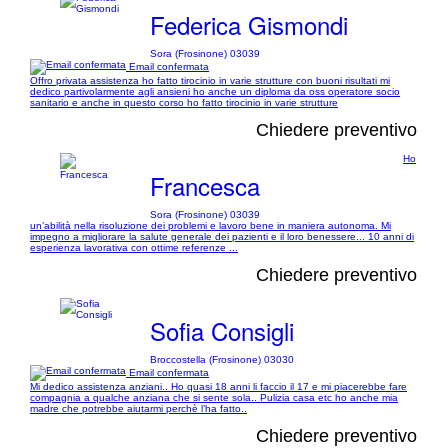
Federica Gismondi
Sora (Frosinone) 03039
Email confermata
Offro privata assistenza ho fatto tirocinio in varie strutture con buoni risultati mi
dedico partivolarmente agli ansieni ho anche un diploma da oss operatore socio
sanitario e anche in questo corso ho fatto tirocinio in varie strutture
Chiedere preventivo
Ho
Francesca
Sora (Frosinone) 03039
un’abilità nella risoluzione dei problemi e lavoro bene in maniera autonoma. Mi
impegno a migliorare la salute generale dei pazienti e il loro benessere... 10 anni di
esperienza lavorativa con ottime referenze ...
Chiedere preventivo
Sofia Consigli
Broccostella (Frosinone) 03030
Email confermata
Mi dedico assistenza anziani.. Ho quasi 18 anni li faccio il 17 e mi piacerebbe fare
compagnia a qualche anziana che si sente sola.. Pulizia casa etc ho anche mia
madre che potrebbe aiutarmi perchè l’ha fatto..
Chiedere preventivo