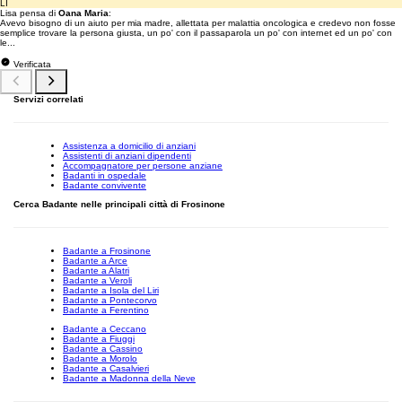
LI
Lisa pensa di
Oana Maria
:
Avevo bisogno di un aiuto per mia madre, allettata per malattia oncologica e credevo non fosse
semplice trovare la persona giusta, un po' con il passaparola un po' con internet ed un po' con
le...
Verificata
Servizi correlati
Assistenza a domicilio di anziani
Assistenti di anziani dipendenti
Accompagnatore per persone anziane
Badanti in ospedale
Badante convivente
Cerca Badante nelle principali città di Frosinone
Badante a Frosinone
Badante a Arce
Badante a Alatri
Badante a Veroli
Badante a Isola del Liri
Badante a Pontecorvo
Badante a Ferentino
Badante a Ceccano
Badante a Fiuggi
Badante a Cassino
Badante a Morolo
Badante a Casalvieri
Badante a Madonna della Neve