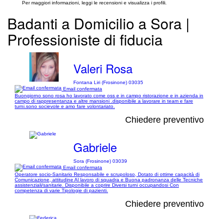
Per maggiori informazioni, leggi le recensioni e visualizza i profili.
Badanti a Domicilio a Sora |
Professioniste di fiducia
Valeri Rosa
Fontana Liri (Frosinone) 03035
Email confermata
Buongiorno sono rosa ho lavorato come oss e in campo ristorazione e in azienda in
campo di rappresentanza e altre mansioni .disponibile a lavorare in team e fare
turni.sono socievole e amo fare volontariato.
Chiedere preventivo
Gabriele
Sora (Frosinone) 03039
Email confermata
Operatore socio-Sanitario Responsabile e scrupoloso, Dotato di ottime capacità di
Comunicazione, attitudine Al lavoro di squadra e Buona padronanza delle Tecniche
assistenziali/sanitarie. Disponibile a coprire Diversi turni occupandosi Con
competenza di varie Tipologie di pazienti.
Chiedere preventivo