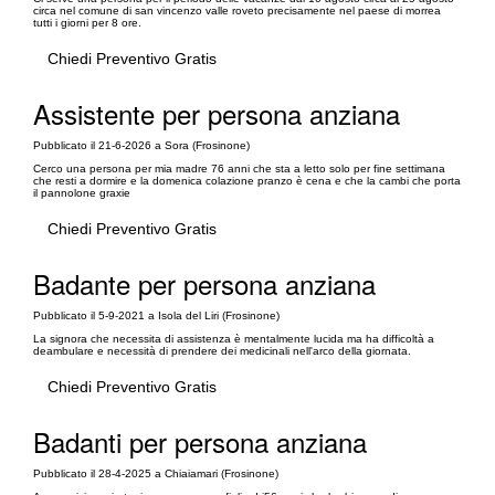
circa nel comune di san vincenzo valle roveto precisamente nel paese di morrea
tutti i giorni per 8 ore.
Chiedi Preventivo Gratis
Assistente per persona anziana
Pubblicato il 21-6-2026 a Sora (Frosinone)
Cerco una persona per mia madre 76 anni che sta a letto solo per fine settimana
che resti a dormire e la domenica colazione pranzo è cena e che la cambi che porta
il pannolone graxie
Chiedi Preventivo Gratis
Badante per persona anziana
Pubblicato il 5-9-2021 a Isola del Liri (Frosinone)
La signora che necessita di assistenza è mentalmente lucida ma ha difficoltà a
deambulare e necessità di prendere dei medicinali nell'arco della giornata.
Chiedi Preventivo Gratis
Badanti per persona anziana
Pubblicato il 28-4-2025 a Chiaiamari (Frosinone)