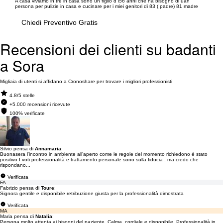
A casa viviamo in tre in casa sono un figlio d i56 anni che ha bisogno di uan
persona per pulizie in casa e cucinare per i miei genitori di 83 ( padre) 81 madre
Chiedi Preventivo Gratis
Recensioni dei clienti su badanti
a Sora
Migliaia di utenti si affidano a Cronoshare per trovare i migliori professionisti
4.8/5 stelle
+5.000 recensioni ricevute
100% verificate
Silvio pensa di
Annamaria
:
Buonasera l'incontro in ambiente all'aperto come le regole del momento richiedono è stato
positivo I voti professionalità e trattamento personale sono sulla fiducia , ma credo che
rispondano...
Verificata
FA
Fabrizio pensa di
Toure
:
Signora gentile e disponibile retribuzione giusta per la professionalità dimostrata
Verificata
MA
Maria pensa di
Natalia
:
Persona molto attenta ai bisogni del paziente. Calma, cordiale e disponibile. Professionalità in