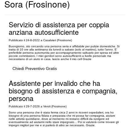
Sora (Frosinone)
Servizio di assistenza per coppia
anziana autosufficiente
Pubblicato il 24-8-2022 a Casalvieri (Frosinone)
Buongiorno, sto cercando una persona seria e affidabile per pulizie domestiche. Si
tratta di 10 ore alla settimana da lunedi a sabato (solo al mattino), tutto l'anno. E'
preferibile persona automunita per accompagnamento saltuario per spesa ed altre
piccole commissioni. I miei genitori sono autosufficienti a livello personale ma
necessitano di un aiuto in casa. lascio anche il mio cell Grazie
Chiedi Preventivo Gratis
Assistente per invalido che ha
bisogno di assistenza e compagnia,
persona
Pubblicato il 29-7-2026 a Veroli (Frosinone)
Sono una persona che è stata ferma circa 2 anni in ricoveri ospedalieri, ora ho
bisogno di una persona fidata e preparata che mi possa far compagnia, aiutare
nelle attività quotidiane, dove al momento mi restano difficili da svolgere ed
eventualmente ad aiutarmi nello stare impegnato... Poi si valuterà come trovare gli
impegni migliori per me e si parlerà di altro se necessario. Grazie.