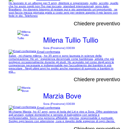
Ho lavorato in un albergo per 5 anni, direttore e organizzato, pulito, accolto, quello
che ho avuto ospiti non l'ho mai toccato, standard internazionali, sono italo-
Brasiliano, ho davvero bisogno di restare qui e sto aspettando un'opportunità , se
vuoi faccio mezza giornata gratis a costo zero per vedere aspetto il mio lavoro con
fede in dio. Telefoneo
Chiedere preventivo
Milena Tullio Tullio
Sora (Frosinone) 03039
Email confermata
Salve , mi chiamo milena , ho 35 anni e sono laureata in scienze della
comunicazione. Ho un ' esperienza decennale come bambinaia, attività che già
svolgevo occasionalmente durante gli studi. Ho acquisito nel corso degli anni le
competenze necessarie e indispensabile per l'accudimento dei bambini in età
prescolare . Negli ultimi anni ho svolto anche mansioni di supporto a bambini in
età...
Chiedere preventivo
Marzia Bove
Sora (Frosinone) 03039
Email confermata
Mi chiamo Marzia, ho 47 anni, sono di Isola del Liri e vivo a Sora. Offro assistenza
agli anziani, pulizie domestiche e servizio di babysitting con serietà e
professionalità. Sono una persona affidabile, precisa, responsabile e puntuale.
Svolgo ogni lavoro con attenzione, cura e rispetto delle esigenze di ogni cliente.