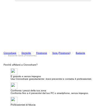
Cronoshare
Domicilio
Frosinone
Sora (Frosinone)
Badante
Badante Sora (Frosinone)
Perché affidarsi a Cronoshare?
E gratuito e senza impegno
Usa Cronoshare gratuitamente: ricevi preventivi e contatta 4 professionisti.
Confronta i prezzi della tua zona
Confronta fino a 4 preventivi dal tuo PC o smartphone, senza impegno.
Professionisti di fiducia