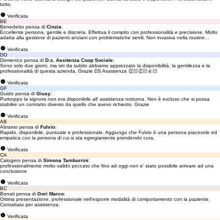
tutto.
Verificata
BE
Benedetto pensa di
Cinzia
:
Eccellente persona, gentile e discreta. Effettua il compito con professionalità e precisione. Molto
adatta alla gestione di pazienti anziani con problematiche senili. Non invasiva nella routine...
Verificata
DO
Domenico pensa di
D.s. Assitenza Coop Sociale
:
Sono solo due giorni, ma sin da subito abbiamo apprezzato la disponibilità, la gentilezza e la
professionalità di questa azienda. Grazie DS Assistenza 👏🏻👏🏻👍🏻
Verificata
GF
Guido pensa di
Giusy
:
Purtroppo la signora non era disponibile all' assistenza notturna. Non è escluso che si possa
stabilire un contratto diverso da quello che avevo richiesto. Grazie
Verificata
AB
Abramo pensa di
Fulvio
:
Rapido, disponibile, puntuale e professionale. Aggiungo che Fulvio è una persona piacevole ed
empatica con la persona di cui si sta egregiamente prendendo cura.
Verificata
CA
Calogero pensa di
Simona Tamburrini
:
professionalmente molto valido peccato che fino ad oggi non e' stato possibile arrivare ad una
conclusione
Verificata
BC
Bonati pensa di
Gori Marco
:
Ottima presentazione, professionale nell'esporre modalità di comportamento con la paziente.
Contattato per assistenza.
Verificata