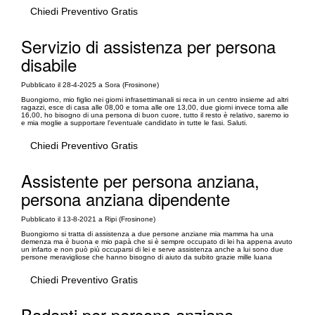
Chiedi Preventivo Gratis
Servizio di assistenza per persona
disabile
Pubblicato il 28-4-2025 a Sora (Frosinone)
Buongiorno, mio figlio nei giorni infrasettimanali si reca in un centro insieme ad altri
ragazzi, esce di casa alle 08,00 e torna alle ore 13,00, due giorni invece torna alle
16,00, ho bisogno di una persona di buon cuore, tutto il resto è relativo, saremo io
e mia moglie a supportare l'eventuale candidato in tutte le fasi. Saluti.
Chiedi Preventivo Gratis
Assistente per persona anziana,
persona anziana dipendente
Pubblicato il 13-8-2021 a Ripi (Frosinone)
Buongiorno si tratta di assistenza a due persone anziane mia mamma ha una
demenza ma è buona e mio papà che si è sempre occupato di lei ha appena avuto
un infarto e non può più occuparsi di lei e serve assistenza anche a lui sono due
persone meravigliose che hanno bisogno di aiuto da subito grazie mille luana
Chiedi Preventivo Gratis
Badanti per persona anziana,