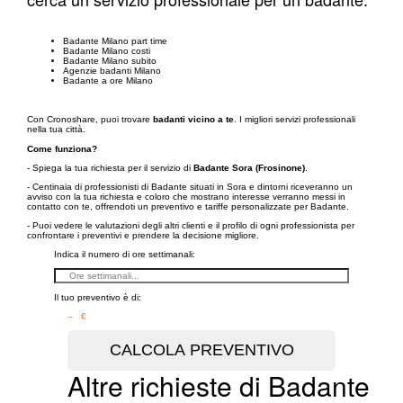
Badante Milano part time
Badante Milano costi
Badante Milano subito
Agenzie badanti Milano
Badante a ore Milano
Con Cronoshare, puoi trovare
badanti vicino a te
. I migliori servizi professionali
nella tua città.
Come funziona?
- Spiega la tua richiesta per il servizio di
Badante Sora (Frosinone)
.
- Centinaia di professionisti di Badante situati in Sora e dintorni riceveranno un
avviso con la tua richiesta e coloro che mostrano interesse verranno messi in
contatto con te, offrendoti un preventivo e tariffe personalizzate per Badante.
- Puoi vedere le valutazioni degli altri clienti e il profilo di ogni professionista per
confrontare i preventivi e prendere la decisione migliore.
Indica il numero di ore settimanali:
Il tuo preventivo è di:
– €
Altre richieste di Badante