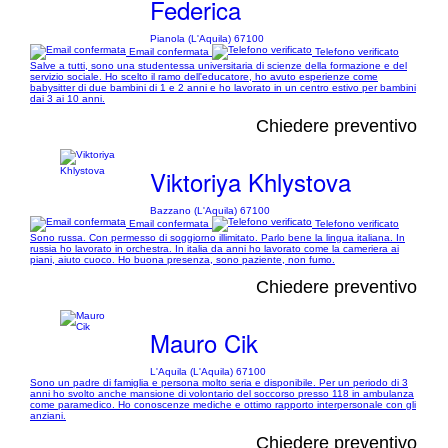
Federica
Pianola (L'Aquila) 67100
Email confermata
Telefono verificato
Salve a tutti, sono una studentessa universitaria di scienze della formazione e del
servizio sociale. Ho scelto il ramo dell'educatore, ho avuto esperienze come
babysitter di due bambini di 1 e 2 anni e ho lavorato in un centro estivo per bambini
dai 3 ai 10 anni.
Chiedere preventivo
Viktoriya Khlystova
Bazzano (L'Aquila) 67100
Email confermata
Telefono verificato
Sono russa. Con permesso di soggiorno illimitato. Parlo bene la lingua italiana. In
russia ho lavorato in orchestra. In italia da anni ho lavorato come la cameriera ai
piani, aiuto cuoco. Ho buona presenza, sono paziente, non fumo.
Chiedere preventivo
Mauro Cik
L'Aquila (L'Aquila) 67100
Sono un padre di famiglia e persona molto seria e disponibile. Per un periodo di 3
anni ho svolto anche mansione di volontario del soccorso presso 118 in ambulanza
come paramedico. Ho conoscenze mediche e ottimo rapporto interpersonale con gli
anziani.
Chiedere preventivo