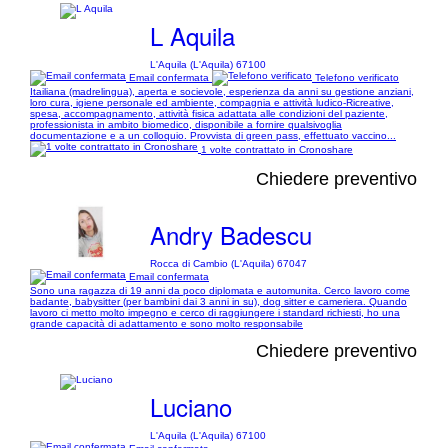
L Aquila
L'Aquila (L'Aquila) 67100
Email confermata
Telefono verificato
Itailiana (madrelingua), aperta e socievole, esperienza da anni su gestione anziani,
loro cura, igiene personale ed ambiente, compagnia e attività ludico-Ricreative,
spesa, accompagnamento, attività fisica adattata alle condizioni del paziente,
professionista in ambito biomedico, disponibile a fornire qualsivoglia
documentazione e a un colloquio. Provvista di green pass, effettuato vaccino...
1 volte contrattato in Cronoshare
Chiedere preventivo
Andry Badescu
Rocca di Cambio (L'Aquila) 67047
Email confermata
Sono una ragazza di 19 anni da poco diplomata e automunita. Cerco lavoro come
badante, babysitter (per bambini dai 3 anni in su), dog sitter e cameriera. Quando
lavoro ci metto molto impegno e cerco di raggiungere i standard richiesti, ho una
grande capacità di adattamento e sono molto responsabile
Chiedere preventivo
Luciano
L'Aquila (L'Aquila) 67100