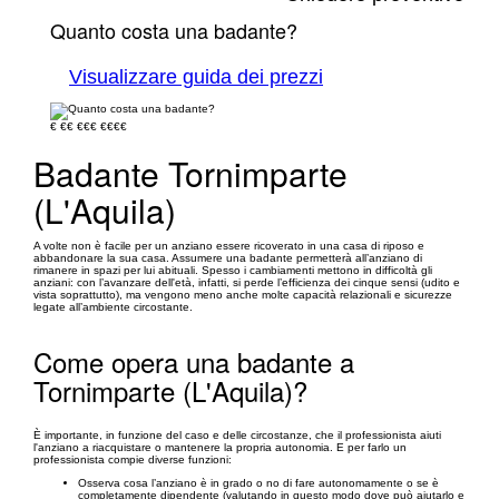
Quanto costa una badante?
Visualizzare guida dei prezzi
€
€€
€€€
€€€€
Badante Tornimparte
(L'Aquila)
A volte non è facile per un anziano essere ricoverato in una casa di riposo e
abbandonare la sua casa. Assumere una badante permetterà all’anziano di
rimanere in spazi per lui abituali. Spesso i cambiamenti mettono in difficoltà gli
anziani: con l’avanzare dell'età, infatti, si perde l’efficienza dei cinque sensi (udito e
vista soprattutto), ma vengono meno anche molte capacità relazionali e sicurezze
legate all’ambiente circostante.
Come opera una badante a
Tornimparte (L'Aquila)?
È importante, in funzione del caso e delle circostanze, che il professionista aiuti
l'anziano a riacquistare o mantenere la propria autonomia. E per farlo un
professionista compie diverse funzioni:
Osserva cosa l’anziano è in grado o no di fare autonomamente o se è
completamente dipendente (valutando in questo modo dove può aiutarlo e