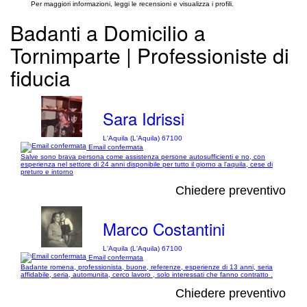
Per maggiori informazioni, leggi le recensioni e visualizza i profili.
Badanti a Domicilio a
Tornimparte | Professioniste di
fiducia
Sara Idrissi
L'Aquila (L'Aquila) 67100
Email confermata
Salve sono brava persona come assistenza persone autosufficienti e no, con
esperienza nel settore di 24 anni disponibile per tutto il giorno a l'aquila, cese di
preturo e intorno
Chiedere preventivo
Marco Costantini
L'Aquila (L'Aquila) 67100
Email confermata
Badante romena, professionista, buone, referenze, esperienze di 13 anni, seria
affidabile, seria, automunita, cerco lavoro , solo interessati che fanno contratto .
Chiedere preventivo