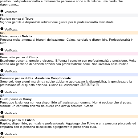
positivo I voti professionalità e trattamento personale sono sulla fiducia , ma credo che
rispondano...
Verificata
FA
Fabrizio pensa di
Toure
:
Signora gentile e disponibile retribuzione giusta per la professionalità dimostrata
Verificata
MA
Maria pensa di
Natalia
:
Persona molto attenta ai bisogni del paziente. Calma, cordiale e disponibile. Professionalità in
tutto.
Verificata
BE
Benedetto pensa di
Cinzia
:
Eccellente persona, gentile e discreta. Effettua il compito con professionalità e precisione. Molto
adatta alla gestione di pazienti anziani con problematiche senili. Non invasiva nella routine...
Verificata
DO
Domenico pensa di
D.s. Assitenza Coop Sociale
:
Sono solo due giorni, ma sin da subito abbiamo apprezzato la disponibilità, la gentilezza e la
professionalità di questa azienda. Grazie DS Assistenza 👏🏻👏🏻👍🏻
Verificata
GF
Guido pensa di
Giusy
:
Purtroppo la signora non era disponibile all' assistenza notturna. Non è escluso che si possa
stabilire un contratto diverso da quello che avevo richiesto. Grazie
Verificata
AB
Abramo pensa di
Fulvio
:
Rapido, disponibile, puntuale e professionale. Aggiungo che Fulvio è una persona piacevole ed
empatica con la persona di cui si sta egregiamente prendendo cura.
Verificata
CA