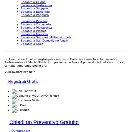
Badante a Celano
Badante a Tagliacozzo
Badante a Scoppito
Badante a Balsorano
Badante a Paganica
Badante a Pescina
Badante a Corcumello
Badante a Pietrasecca
Badante a Pianola
Badante a Mascioni
Badante a Santuario di Pietracquaria
Badante a San Demetrio ne' Vestini
Badante a Civita
Su Cronoshare troverai i migliori professionisti di Badanti a Domicilio a Tornimparte |
Professioniste di fiducia. Richiedi un preventivo e fino a 4 professionisti della tua zona ti
contatteranno entro poche ore.
Vuoi lavorare con noi?
Registrati Gratis
Chiedi un Preventivo Gratuito