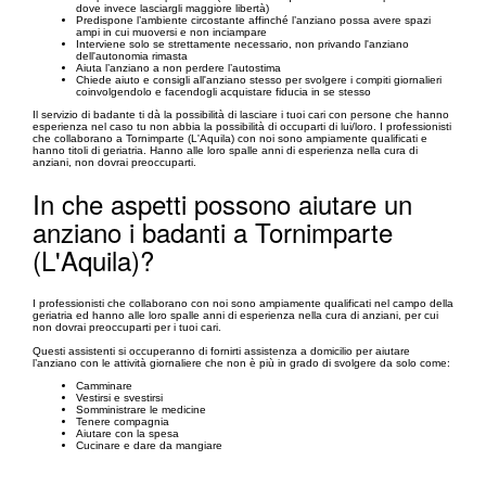
dove invece lasciargli maggiore libertà)
Predispone l’ambiente circostante affinché l’anziano possa avere spazi
ampi in cui muoversi e non inciampare
Interviene solo se strettamente necessario, non privando l'anziano
dell'autonomia rimasta
Aiuta l’anziano a non perdere l’autostima
Chiede aiuto e consigli all'anziano stesso per svolgere i compiti giornalieri
coinvolgendolo e facendogli acquistare fiducia in se stesso
Il servizio di badante ti dà la possibilità di lasciare i tuoi cari con persone che hanno
esperienza nel caso tu non abbia la possibilità di occuparti di lui/loro. I professionisti
che collaborano a Tornimparte (L'Aquila) con noi sono ampiamente qualificati e
hanno titoli di geriatria. Hanno alle loro spalle anni di esperienza nella cura di
anziani, non dovrai preoccuparti.
In che aspetti possono aiutare un
anziano i badanti a Tornimparte
(L'Aquila)?
I professionisti che collaborano con noi sono ampiamente qualificati nel campo della
geriatria ed hanno alle loro spalle anni di esperienza nella cura di anziani, per cui
non dovrai preoccuparti per i tuoi cari.
Questi assistenti si occuperanno di fornirti assistenza a domicilio per aiutare
l’anziano con le attività giornaliere che non è più in grado di svolgere da solo come:
Camminare
Vestirsi e svestirsi
Somministrare le medicine
Tenere compagnia
Aiutare con la spesa
Cucinare e dare da mangiare