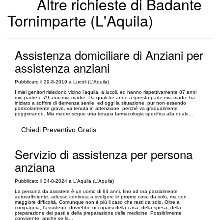
Altre richieste di Badante
Tornimparte (L'Aquila)
Assistenza domiciliare di Anziani per
assistenza anziani
Pubblicato il 29-8-2019 a Lucoli (L'Aquila)
I miei genitori risiedono vicino l'aquila, a lucoli, ed hanno rispettivamente 87 anni
mio padre e 79 anni mia madre. Da qualche anno a questa parte mia madre ha
iniziato a soffrire di demenza senile, ed oggi la situazione, pur non essendo
particolarmente grave, va tenuta in attenzione, perché va gradualmente
peggiorando. Mia madre segue una terapia farmacologia specifica alla quale...
Chiedi Preventivo Gratis
Servizio di assistenza per persona
anziana
Pubblicato il 24-8-2024 a L'Aquila (L'Aquila)
La persona da assistere è un uomo di 84 anni, fino ad ora parzialmente
autosufficiente, adesso continua a svolgere le proprie cose da solo, ma con
maggiore difficoltà. Comunque non è più il caso che resti da solo. Oltre a
compagnia, l'assistente dovrebbe occuparsi della casa, della spesa, della
preparazione dei pasti e della preparazione delle medicine. Possibilmente
convivente, anche se la...