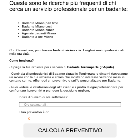
Queste sono le ricerche più frequenti di chi
cerca un servizio professionale per un badante:
Badante Milano part time
Badante Milano costi
Badante Milano subito
Agenzie badanti Milano
Badante a ore Milano
Con Cronoshare, puoi trovare
badanti vicino a te
. I migliori servizi professionali
nella tua città.
Come funziona?
- Spiega la tua richiesta per il servizio di
Badante Tornimparte (L'Aquila)
.
- Centinaia di professionisti di Badante situati in Tornimparte e dintorni riceveranno
un avviso con la tua richiesta e coloro che mostrano interesse verranno messi in
contatto con te, offrendoti un preventivo e tariffe personalizzate per Badante.
- Puoi vedere le valutazioni degli altri clienti e il profilo di ogni professionista per
confrontare i preventivi e prendere la decisione migliore.
Indica il numero di ore settimanali:
Il tuo preventivo è di:
– €