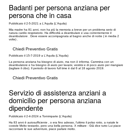
Badanti per persona anziana per
persona che in casa
Pubblicato il 2-5-2021 a L'Aquila (L'Aquila)
Mia madre ha 81 anni, non ha più la memoria a breve per un problema serio di
natura cardio respiratorio. Ha difficoltà a deambulare e usa correntemente il
deambulatore . Deve essere accompagnata al bagno anche di notte ( in media 2
volte) .
Chiedi Preventivo Gratis
Pubblicato il 15-7-2019 a L'Aquila (L'Aquila)
La persona anziana ha bisogno di aiuto, ma non è inferma. Cammina con un
deambulatore e ha bisogno di aiuto per lavarsi, vestirsi e di poco aiuto per mangiare
(tagliare il cibo). Il periodo di lavoro full time è dal 6 al 18 agosto 2019.
Chiedi Preventivo Gratis
Servizio di assistenza anziani a
domicilio per persona anziana
dipendente
Pubblicato il 2-4-2024 a Tornimparte (L'Aquila)
Ha 83 anni è autosufficiente , o era fino adesso, l'ultimo il polso rotto, a natale le
costole Molto testardo, pero una bella persona. X militare - Già dice tutto Lui piace
raccontare le sue adventure, piace parlare molto.