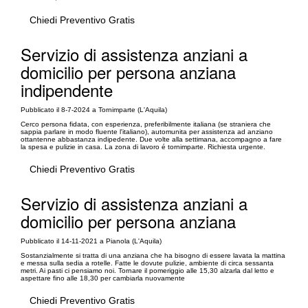
Chiedi Preventivo Gratis
Servizio di assistenza anziani a
domicilio per persona anziana
indipendente
Pubblicato il 8-7-2024 a Tornimparte (L'Aquila)
Cerco persona fidata, con esperienza, preferibilmente italiana (se straniera che
sappia parlare in modo fluente l'italiano), automunita per assistenza ad anziano
ottantenne abbastanza indipedente. Due volte alla settimana, accompagno a fare
la spesa e pulizie in casa. La zona di lavoro é tornimparte. Richiesta urgente.
Chiedi Preventivo Gratis
Servizio di assistenza anziani a
domicilio per persona anziana
Pubblicato il 14-11-2021 a Pianola (L'Aquila)
Sostanzialmente si tratta di una anziana che ha bisogno di essere lavata la mattina
e messa sulla sedia a rotelle. Fatte le dovute pulizie, ambiente di circa sessanta
metri. Ai pasti ci pensiamo noi. Tornare il pomeriggio alle 15,30 alzarla dal letto e
aspettare fino alle 18,30 per cambiarla nuovamente
Chiedi Preventivo Gratis