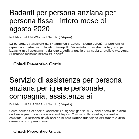
Badanti per persona anziana per
persona fissa - intero mese di
agosto 2020
Pubblicato il 17-6-2020 a L'Aquila (L'Aquila)
La persona da assistere ha 87 anni non e autosufficiente perché ha problemi di
equilibrio e motori, ma é lucida e tranquilla. Va aiutata per andare in bagno e per
lavarsi e negli spostamenti da letto a sedia a rotelle e da sedia a rotelle e viceversa.
Si richiede massima serietà ed onestà
Chiedi Preventivo Gratis
Servizio di assistenza per persona
anziana per igiene personale,
compagnia, assistenza ai
Pubblicato il 21-4-2021 a L'Aquila (L'Aquila)
Cerco persona capace di assistere un signore gentile di 77 anni affetto da 5 anni
da ictus e per questo afasico e emiplegico. E’ molto collaborativo, ma anche
esigente. La persona dovrà occuparsi della routine quotidiana del sabato e della
domenica, con pernottamento.
Chiedi Preventivo Gratis