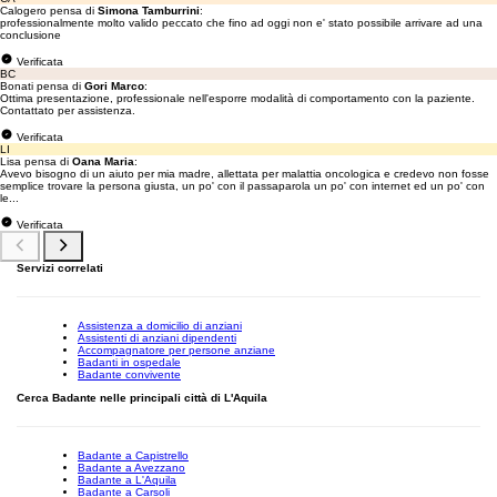
Calogero pensa di
Simona Tamburrini
:
professionalmente molto valido peccato che fino ad oggi non e' stato possibile arrivare ad una
conclusione
Verificata
BC
Bonati pensa di
Gori Marco
:
Ottima presentazione, professionale nell'esporre modalità di comportamento con la paziente.
Contattato per assistenza.
Verificata
LI
Lisa pensa di
Oana Maria
:
Avevo bisogno di un aiuto per mia madre, allettata per malattia oncologica e credevo non fosse
semplice trovare la persona giusta, un po' con il passaparola un po' con internet ed un po' con
le...
Verificata
Servizi correlati
Assistenza a domicilio di anziani
Assistenti di anziani dipendenti
Accompagnatore per persone anziane
Badanti in ospedale
Badante convivente
Cerca Badante nelle principali città di L'Aquila
Badante a Capistrello
Badante a Avezzano
Badante a L'Aquila
Badante a Carsoli