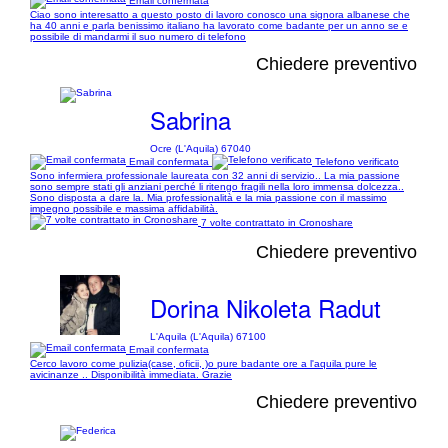
Email confermata
Ciao sono interesatto a questo posto di lavoro conosco una signora albanese che
ha 40 anni e parla benissimo italiano ha lavorato come badante per un anno se e
possibile di mandarmi il suo numero di telefono
Chiedere preventivo
Sabrina
Ocre (L'Aquila) 67040
Email confermata
Telefono verificato
Sono infermiera professionale laureata con 32 anni di servizio.. La mia passione
sono sempre stati gli anziani perché li ritengo fragili nella loro immensa dolcezza..
Sono disposta a dare la. Mia professionalità e la mia passione con il massimo
impegno possibile e massima affidabilità.
7 volte contrattato in Cronoshare
Chiedere preventivo
Dorina Nikoleta Radut
L'Aquila (L'Aquila) 67100
Email confermata
Cerco lavoro come pulizia(case, oficii, )o pure badante ore a l'aquila pure le
avicinanze .. Disponibilità immediata. Grazie
Chiedere preventivo