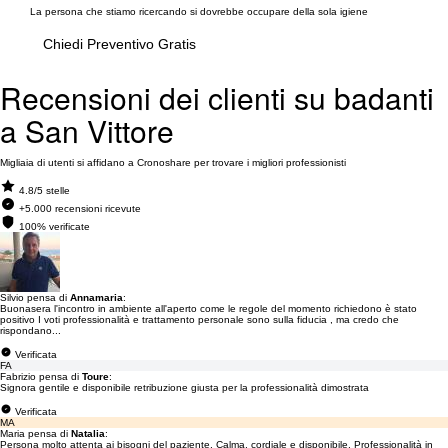
La persona che stiamo ricercando si dovrebbe occupare della sola igiene
Chiedi Preventivo Gratis
Recensioni dei clienti su badanti
a San Vittore
Migliaia di utenti si affidano a Cronoshare per trovare i migliori professionisti
4.8/5 stelle
+5.000 recensioni ricevute
100% verificate
Silvio pensa di
Annamaria
:
Buonasera l'incontro in ambiente all'aperto come le regole del momento richiedono è stato
positivo I voti professionalità e trattamento personale sono sulla fiducia , ma credo che
rispondano...
Verificata
FA
Fabrizio pensa di
Toure
:
Signora gentile e disponibile retribuzione giusta per la professionalità dimostrata
Verificata
MA
Maria pensa di
Natalia
:
Persona molto attenta ai bisogni del paziente. Calma, cordiale e disponibile. Professionalità in