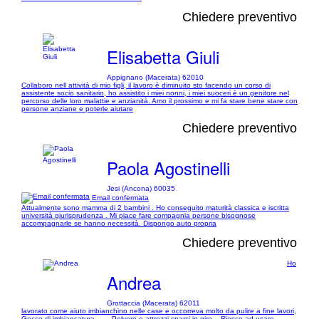
Chiedere preventivo
Elisabetta Giuli
Appignano (Macerata) 62010
Collaboro nell attività di mio figli, il lavoro è diminuito sto facendo un corso di
assistente socio sanitario, ho assistito i miei nonni, i miei suoceri è un genitore nel
percorso delle loro malattie e anzianità. Amo il prossimo e mi fa stare bene stare con
persone anziane e poterle aiutare
Chiedere preventivo
Paola Agostinelli
Jesi (Ancona) 60035
Email confermata
Attualmente sono mamma di 2 bambini . Ho conseguito maturità classica e iscritta
università giurisprudenza . Mi piace fare compagnia persone bisognose
accompagnarle se hanno necessità. Dispongo auto propria
Chiedere preventivo
Ho
Andrea
Grottaccia (Macerata) 62011
lavorato come aiuto imbianchino nelle case e occorreva molto da pulire a fine lavori,
Gocce di imbiancatura....... Polvere e attrezzi sparsi in giro... Riesco ad usare