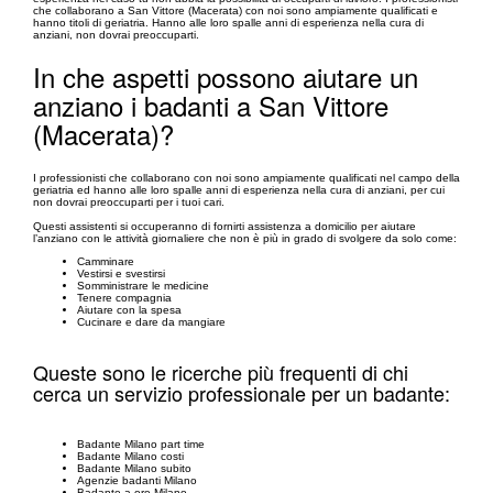
che collaborano a San Vittore (Macerata) con noi sono ampiamente qualificati e
hanno titoli di geriatria. Hanno alle loro spalle anni di esperienza nella cura di
anziani, non dovrai preoccuparti.
In che aspetti possono aiutare un
anziano i badanti a San Vittore
(Macerata)?
I professionisti che collaborano con noi sono ampiamente qualificati nel campo della
geriatria ed hanno alle loro spalle anni di esperienza nella cura di anziani, per cui
non dovrai preoccuparti per i tuoi cari.
Questi assistenti si occuperanno di fornirti assistenza a domicilio per aiutare
l’anziano con le attività giornaliere che non è più in grado di svolgere da solo come:
Camminare
Vestirsi e svestirsi
Somministrare le medicine
Tenere compagnia
Aiutare con la spesa
Cucinare e dare da mangiare
Queste sono le ricerche più frequenti di chi
cerca un servizio professionale per un badante:
Badante Milano part time
Badante Milano costi
Badante Milano subito
Agenzie badanti Milano
Badante a ore Milano