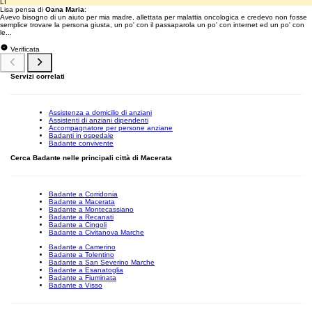
LI
Lisa pensa di
Oana Maria
:
Avevo bisogno di un aiuto per mia madre, allettata per malattia oncologica e credevo non fosse
semplice trovare la persona giusta, un po' con il passaparola un po' con internet ed un po' con
le...
Verificata
Servizi correlati
Assistenza a domicilio di anziani
Assistenti di anziani dipendenti
Accompagnatore per persone anziane
Badanti in ospedale
Badante convivente
Cerca Badante nelle principali città di Macerata
Badante a Corridonia
Badante a Macerata
Badante a Montecassiano
Badante a Recanati
Badante a Cingoli
Badante a Civitanova Marche
Badante a Camerino
Badante a Tolentino
Badante a San Severino Marche
Badante a Esanatoglia
Badante a Fiuminata
Badante a Visso