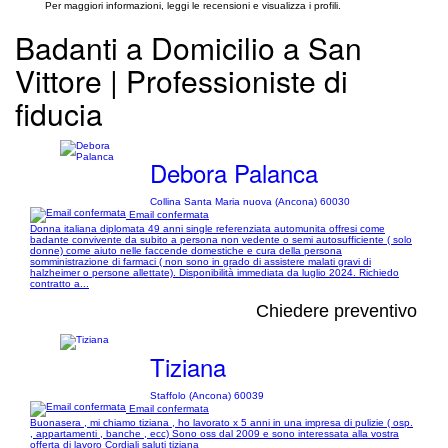
Per maggiori informazioni, leggi le recensioni e visualizza i profili.
Badanti a Domicilio a San
Vittore | Professioniste di
fiducia
Debora Palanca
Collina Santa Maria nuova (Ancona) 60030
Email confermata
Donna italiana diplomata 49 anni single referenziata automunita offresi come
badante convivente da subito a persona non vedente o semi autosufficiente ( solo
donne) come aiuto nelle faccende domestiche e cura della persona
somministrazione di farmaci ( non sono in grado di assistere malati gravi di
halzheimer o persone allettate). Disponibilità immediata da luglio 2024. Richiedo
contratto a...
Chiedere preventivo
Tiziana
Staffolo (Ancona) 60039
Email confermata
Buonasera , mi chiamo tiziana , ho lavorato x 5 anni in una impresa di pulizie ( osp.
, appartamenti , banche , ecc) Sono oss dal 2009 e sono interessata alla vostra
offerta di lavoro Cordiali saluti tiziana