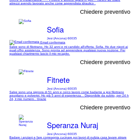
attrezzi avendo lavorato anche come apprendista idraulico .
Chiedere preventivo
Sofia
Jesi (Ancona) 60035
Email confermata
Salve sono di filottrano. Ho 32 anni e mi candido all'offerta. Sofia. Ho due nipoti ai
quali offro assistenza. Sono pronta ad apprendere qualsiasi nuova nozione. Per
qualsiasi chiarimento lascio il mio recapito.
Chiedere preventivo
Fitnete
Jesi (Ancona) 60035
Salve sono una signora di 51 anni e cerco lavoro come badante a jesi filottrano
agugliano e polverigi. Ho già 5 anni di esperienza... Disponibile da subito, per 24 h
24, il mio numero.. Grazie
Chiedere preventivo
Speranza Nuraj
Jesi (Ancona) 60035
Badare i anziani e fare compagnia cucinare poi lavori di pulizia casa lavare stirare