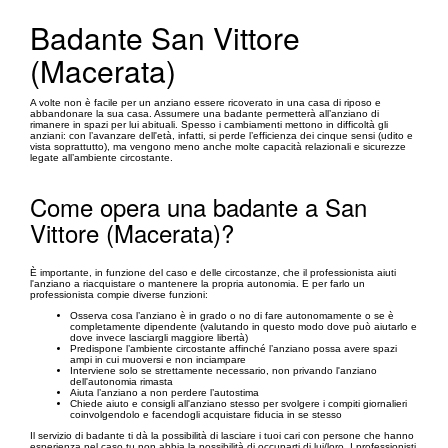
Badante San Vittore
(Macerata)
A volte non è facile per un anziano essere ricoverato in una casa di riposo e
abbandonare la sua casa. Assumere una badante permetterà all’anziano di
rimanere in spazi per lui abituali. Spesso i cambiamenti mettono in difficoltà gli
anziani: con l’avanzare dell'età, infatti, si perde l’efficienza dei cinque sensi (udito e
vista soprattutto), ma vengono meno anche molte capacità relazionali e sicurezze
legate all’ambiente circostante.
Come opera una badante a San
Vittore (Macerata)?
È importante, in funzione del caso e delle circostanze, che il professionista aiuti
l'anziano a riacquistare o mantenere la propria autonomia. E per farlo un
professionista compie diverse funzioni:
Osserva cosa l’anziano è in grado o no di fare autonomamente o se è
completamente dipendente (valutando in questo modo dove può aiutarlo e
dove invece lasciargli maggiore libertà)
Predispone l’ambiente circostante affinché l’anziano possa avere spazi
ampi in cui muoversi e non inciampare
Interviene solo se strettamente necessario, non privando l'anziano
dell'autonomia rimasta
Aiuta l’anziano a non perdere l’autostima
Chiede aiuto e consigli all'anziano stesso per svolgere i compiti giornalieri
coinvolgendolo e facendogli acquistare fiducia in se stesso
Il servizio di badante ti dà la possibilità di lasciare i tuoi cari con persone che hanno
esperienza nel caso tu non abbia la possibilità di occuparti di lui/loro. I professionisti