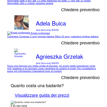
disponibile dalle 9 fino alle 13 nella mattinata poi dalle 17 fine alle 20 subito
disponibile offre e chiede massima serietà
Chiedere preventivo
Adela Buica
Jesi (Ancona) 60035
Email confermata
Cameriera,Comessa 3 anni,operaio fabrica Fileni 10 anni ,tradutrice inglese italiano
Chiedere preventivo
Agnieszka Grzelak
Jesi (Ancona) 60035
Sono una signora con molta voglia di lavorare, ho avuto molte esperienze come
golf, badante e ho lavorato come cameriera di camere in hotel. Per contattarmi e
avere più informazioni chiamatemi pure al numero
Chiedere preventivo
Quanto costa una badante?
Visualizzare guida dei prezzi
€
€€
€€€
€€€€