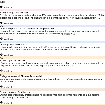
tutto.
Verificata
BE
Benedetto pensa di
Cinzia
:
Eccellente persona, gentile e discreta. Effettua il compito con professionalità e precisione. Molto
adatta alla gestione di pazienti anziani con problematiche senili. Non invasiva nella routine...
Verificata
DO
Domenico pensa di
D.s. Assitenza Coop Sociale
:
Sono solo due giorni, ma sin da subito abbiamo apprezzato la disponibilità, la gentilezza e la
professionalità di questa azienda. Grazie DS Assistenza 👏🏻👏🏻👍🏻
Verificata
GF
Guido pensa di
Giusy
:
Purtroppo la signora non era disponibile all' assistenza notturna. Non è escluso che si possa
stabilire un contratto diverso da quello che avevo richiesto. Grazie
Verificata
AB
Abramo pensa di
Fulvio
:
Rapido, disponibile, puntuale e professionale. Aggiungo che Fulvio è una persona piacevole ed
empatica con la persona di cui si sta egregiamente prendendo cura.
Verificata
CA
Calogero pensa di
Simona Tamburrini
:
professionalmente molto valido peccato che fino ad oggi non e' stato possibile arrivare ad una
conclusione
Verificata
BC
Bonati pensa di
Gori Marco
:
Ottima presentazione, professionale nell'esporre modalità di comportamento con la paziente.
Contattato per assistenza.
Verificata