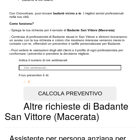
Con Cronoshare, puoi trovare
badanti vicino a te
. I migliori servizi professionali
nella tua città.
Come funziona?
- Spiega la tua richiesta per il servizio di
Badante San Vittore (Macerata)
.
- Centinaia di professionisti di Badante situati in San Vittore e dintorni riceveranno
un avviso con la tua richiesta e coloro che mostrano interesse verranno messi in
contatto con te, offrendoti un preventivo e tariffe personalizzate per Badante.
- Puoi vedere le valutazioni degli altri clienti e il profilo di ogni professionista per
confrontare i preventivi e prendere la decisione migliore.
Indica il numero di ore settimanali:
Il tuo preventivo è di:
– €
Altre richieste di Badante
San Vittore (Macerata)
Assistente per persona anziana per