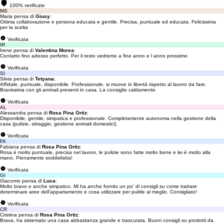
100% verificate
MS
Maria pensa di
Giusy
:
Ottima collaborazione e persona educata e gentile. Precisa, puntuale ed educata. Felicissima
per la scelta
Verificata
IR
Irene pensa di
Valentina Morea
:
Contatto fino adesso perfetto. Per il resto vedremo a fine anno e l anno prossimo
Verificata
SI
Silvia pensa di
Tetyana
:
Affidale, puntuale, disponibile. Professionale, si muove in libertà rispetto al lavoro da fare.
Bravissima con gli animali presenti in casa. La consiglio caldamente
Verificata
AL
Alessandra pensa di
Rosa Pina Ortiz
:
Disponibile, gentile, simpatica e professionale. Completamente autonoma nella gestione della
casa (pulizie, stiraggio, gestione animali domestici).
Verificata
FA
Fabiana pensa di
Rosa Pina Ortiz
:
Rosa è molto puntuale, precisa nel lavoro, le pulizie sono fatte molto bene e lei è molto alla
mano. Pienamente soddisfatta!
Verificata
GI
Giacomo pensa di
Luca
:
Molto bravo e anche simpatico. Mi ha anche fornito un po' di consigli su come trattare
determinare aree dell'appartamento e cosa utilizzare per pulirle al meglio. Consigliato!
Verificata
CR
Cristina pensa di
Rosa Pina Ortiz
:
Brava, ha sistemato una casa abbastanza grande e trascurata. Buoni consigli su prodotti da