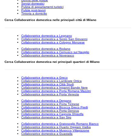
Donna delle pulizie
Servizi domestici
Pulizia di appartamenti turistici
Pulizie post-lavori
Tintoria a domicilio
Cerca Collaboratrice domestica nelle principali città di Milano
Collaboratrice domestica a Legnano
Collaboratrice domestica a Sesto San Giovanni
Collaboratrice domestica a Cologno Monzese
Collaboratrice domestica a Rodano
Collaboratrice domestica a Cernusco sul Naviglio
Collaboratrice domestica a Noverasco
Cerca Collaboratrice domestica nei principali quartieri di Milano
Collaboratrice domestica a Greco
Collaboratrice domestica a Lambrate Ortica
Collaboratrice domestica a Città Studi
Collaboratrice domestica a Inganni Bande Nere
Collaboratrice domestica a Porta Romana Mazzini
Collaboratrice domestica a Porta Venezia
Collaboratrice domestica a Dergano
Collaboratrice domestica a Porta Ticinese
Collaboratrice domestica a Bicocca Greco Pirelli
Collaboratrice domestica a Porta Genova
Collaboratrice domestica a Cagnola Ghisolfa
Collaboratrice domestica a San Siro
Collaboratrice domestica a Gratosoglio Romano Bianco
Collaboratrice domestica a Quarto Oggiaro Vialba
Collaboratrice domestica a Musocco Villapizzone
Collaboratrice domestica a Guastalla