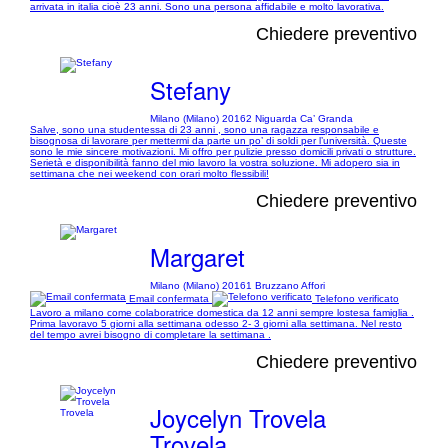
arrivata in italia cioè 23 anni. Sono una persona affidabile e molto lavorativa.
Chiedere preventivo
Stefany
Milano (Milano) 20162 Niguarda Ca’ Granda
Salve, sono una studentessa di 23 anni , sono una ragazza responsabile e
bisognosa di lavorare per mettermi da parte un po’ di soldi per l’università. Queste
sono le mie sincere motivazioni. Mi offro per pulizie presso domicili privati o strutture.
Serietà e disponibilità fanno del mio lavoro la vostra soluzione. Mi adopero sia in
settimana che nei weekend con orari molto flessibili!
Chiedere preventivo
Margaret
Milano (Milano) 20161 Bruzzano Affori
Email confermata
Telefono verificato
Lavoro a milano come colaboratrice domestica da 12 anni sempre lostesa famiglia .
Prima lavoravo 5 giorni alla settimana odesso 2- 3 giorni alla settimana. Nel resto
del tempo avrei bisogno di completare la settimana .
Chiedere preventivo
Joycelyn Trovela
Trovela