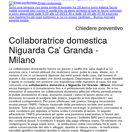
Email confermata
Sono una ragazza con tanta voglia di lavorare ho 29 anni e sono italiana faccio
pulizie generali stiro cucino e quello che mi viene richiesto di fare lo faccio volentieri
io sono disponibile dalle 9.00 alle 12.00/12.30 e dalle 16.45 alle 20.30 essendo
una mamma ho dei orari purtroppo a cui nn posso cambiare... Buona giornata
aspetto notizie
Chiedere preventivo
Collaboratrice domestica
Niguarda Ca’ Granda -
Milano
Le collaboratrici domestiche hanno un prezzo o tariffa che varia dagli 8 ai 12
euro/ora circa. I servizi abituali che realizzano sono: pulire la casa, stirare, ecc. Il
numero di ore in cui lavorerà dipende dai metri quadri della casa, dal numero di
stanze e dai compiti ausiliari che dovrà svolgere. Disponiamo di fasce orarie flessibili
e siamo in contatto con persone con esperienza nelle mansioni di casa. Se stai
cercando una
collaboratrice domestica a Niguarda Ca’ Granda - Milano
, informati
senza impegno e ti contatteranno fino a 4 professionisti della tua zona. Se si ha
intenzione di assumere un collaboratore domestico affinché effettui periodicamente
le pulizie domestiche di casa, dovranno essere i datori di lavoro stessi che si
dovranno occupare di svolgere tale pratica, pagando ai loro dipendenti i vari
contributi corrispondenti. Per poter effettuare tale pratica, bisogna innanzitutto
recarsi presso l’INPS, l'Istituto nazionale della previdenza sociale, per potersi
iscrivere. Solo dopo aver acquisito i documenti necessari, si potranno concordare le
varie condizioni per stipulare in forma scritta il contratto di lavoro. In seguito
all'iscrizione, l'INPS provvederà ad aprire una posizione assicurativa in favore del
lavoratore domestico ed invierà al datore di lavoro i bollettini MAV per il versamento
dei contributi dovuti. Il contributo è legato alla paga effettiva oraria. Gli elementi che
compongono la paga oraria sono: - la retribuzione oraria concordata tra le parti; - il
valore convenzionale del vitto e alloggio, ripartito in misura oraria; - la tredicesima
mensilità (gratifica natalizia) ripartita in misura oraria. Maggiori e complete