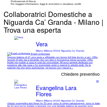
Professionisti di fiducia
Per maggiori informazioni, leggi le recensioni e visualizza i profili.
Collaboratrici Domestiche a
Niguarda Ca’ Granda - Milano |
Trova una esperta
Vera
Milano (Milano) 20162 Niguarda Ca’ Granda
Email confermata
Signora italiana di 47 anni seria e affidabile con lavoro full time da lun a ven. Offro
servizio di stiro sia a domicilio che con ritiro e riconsegna previo accordo. Offro
inoltre per pulizie a casa in orari da concordare. Mi sono sempre dedicata con
passione alla mia casa e ho supportato amici e parenti in attività simili. Ho la
patente ma non sono automunita, mi muovo con i mezzi e...
Chiedere preventivo
Mi
Evangelina Lara
Flores
Milano (Milano) 20162 Niguarda Ca’ Granda
chiamo evangelina lara flores ho 53 anni, sono di origini salvadoregna, sono in italia
da 23 anni ed ho iniziato a lavorare con una famiglia italiana da quando sono