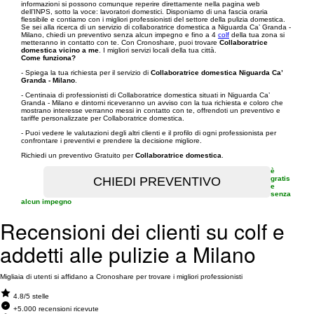
informazioni si possono comunque reperire direttamente nella pagina web
dell’INPS, sotto la voce: lavoratori domestici. Disponiamo di una fascia oraria
flessibile e contiamo con i migliori professionisti del settore della pulizia domestica.
Se sei alla ricerca di un servizio di collaboratrice domestica a Niguarda Ca’ Granda -
Milano, chiedi un preventivo senza alcun impegno e fino a 4
colf
della tua zona si
metteranno in contatto con te. Con Cronoshare, puoi trovare
Collaboratrice
domestica vicino a me
. I migliori servizi locali della tua città.
Come funziona?
- Spiega la tua richiesta per il servizio di
Collaboratrice domestica Niguarda Ca’
Granda - Milano
.
- Centinaia di professionisti di Collaboratrice domestica situati in Niguarda Ca’
Granda - Milano e dintorni riceveranno un avviso con la tua richiesta e coloro che
mostrano interesse verranno messi in contatto con te, offrendoti un preventivo e
tariffe personalizzate per Collaboratrice domestica.
- Puoi vedere le valutazioni degli altri clienti e il profilo di ogni professionista per
confrontare i preventivi e prendere la decisione migliore.
Richiedi un preventivo Gratuito per
Collaboratrice domestica
.
è
gratis
e
senza
alcun impegno
Recensioni dei clienti su colf e
addetti alle pulizie a Milano
Migliaia di utenti si affidano a Cronoshare per trovare i migliori professionisti
4.8/5 stelle
+5.000 recensioni ricevute