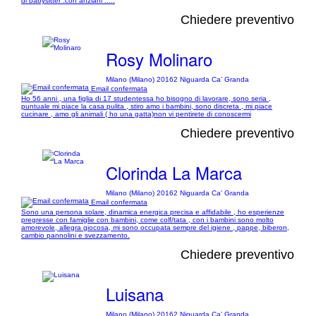
di babysitter .con anziani .....
Chiedere preventivo
Rosy Molinaro
Milano (Milano) 20162 Niguarda Ca’ Granda
Email confermata
Ho 56 anni , una figlia di 17 studentessa ho bisogno di lavorare, sono seria ,
puntuale mi piace la casa pulita , stiro amo i bambini, sono discreta , mi piace
cucinare , amo gli animali ( ho una gatta)non vi pentirete di conoscermi
Chiedere preventivo
Clorinda La Marca
Milano (Milano) 20162 Niguarda Ca’ Granda
Email confermata
Sono una persona solare, dinamica energica precisa e affidabile , ho esperienze
pregresse con famiglie con bambini, come colf/tata , con i bambini sono molto
amorevole, allegra giocosa, mi sono occupata sempre del igiene , pappe, biberon,
cambio pannolini e svezzamento.
Chiedere preventivo
Luisana
Milano (Milano) 20162 Niguarda Ca’ Granda