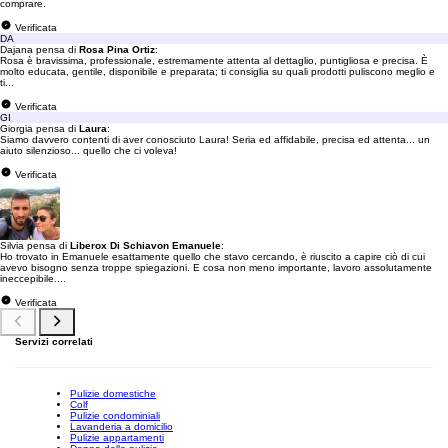
comprare.
Verificata
DA
Dajana pensa di
Rosa Pina Ortiz
:
Rosa è bravissima, professionale, estremamente attenta al dettaglio, puntigliosa e precisa. È
molto educata, gentile, disponibile e preparata; ti consiglia su quali prodotti puliscono meglio e
ti...
Verificata
GI
Giorgia pensa di
Laura
:
Siamo davvero contenti di aver conosciuto Laura! Seria ed affidabile, precisa ed attenta... un
aiuto silenzioso... quello che ci voleva!
Verificata
Silvia pensa di
Liberox Di Schiavon Emanuele
:
Ho trovato in Emanuele esattamente quello che stavo cercando, è riuscito a capire ciò di cui
avevo bisogno senza troppe spiegazioni. E cosa non meno importante, lavoro assolutamente
ineccepibile....
Verificata
Servizi correlati
Pulizie domestiche
Colf
Pulizie condominiali
Lavanderia a domicilio
Pulizie appartamenti