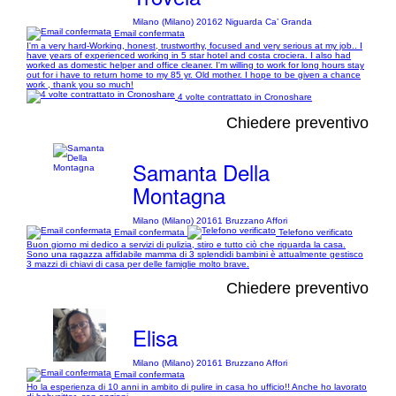
Milano (Milano) 20162 Niguarda Ca’ Granda
Email confermata
I'm a very hard-Working, honest, trustworthy, focused and very serious at my job.. I
have years of experienced working in 5 star hotel and costa crociera. I also had
worked as domestic helper and office cleaner. I'm willing to work for long hours stay
out for i have to return home to my 85 yr. Old mother. I hope to be given a chance
work , thank you so much!
4 volte contrattato in Cronoshare
Chiedere preventivo
Samanta Della
Montagna
Milano (Milano) 20161 Bruzzano Affori
Email confermata
Telefono verificato
Buon giorno mi dedico a servizi di pulizia, stiro e tutto ciò che riguarda la casa.
Sono una ragazza affidabile mamma di 3 splendidi bambini è attualmente gestisco
3 mazzi di chiavi di casa per delle famiglie molto brave.
Chiedere preventivo
Elisa
Milano (Milano) 20161 Bruzzano Affori
Email confermata
Ho la esperienza di 10 anni in ambito di pulire in casa ho ufficio!! Anche ho lavorato