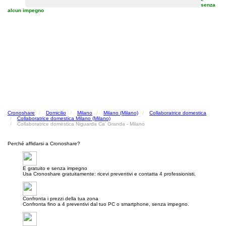
senza
alcun impegno
Cronoshare
Domicilio
Milano
Milano (Milano)
Collaboratrice domestica
Collaboratrice domestica Milano (Milano)
Collaboratrice domestica Niguarda Ca’ Granda - Milano
Perché affidarsi a Cronoshare?
E gratuito e senza impegno
Usa Cronoshare gratuitamente: ricevi preventivi e contatta 4 professionisti.
Confronta i prezzi della tua zona
Confronta fino a 4 preventivi dal tuo PC o smartphone, senza impegno.