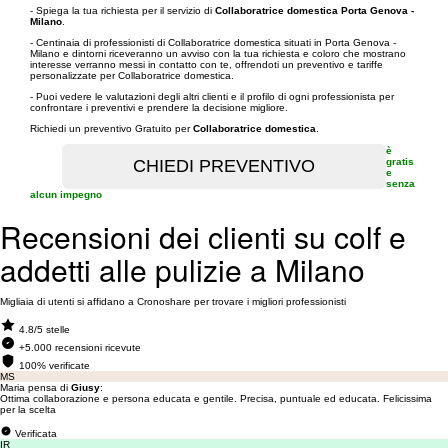
- Spiega la tua richiesta per il servizio di
Collaboratrice domestica Porta Genova -
Milano
.
- Centinaia di professionisti di Collaboratrice domestica situati in Porta Genova -
Milano e dintorni riceveranno un avviso con la tua richiesta e coloro che mostrano
interesse verranno messi in contatto con te, offrendoti un preventivo e tariffe
personalizzate per Collaboratrice domestica.
- Puoi vedere le valutazioni degli altri clienti e il profilo di ogni professionista per
confrontare i preventivi e prendere la decisione migliore.
Richiedi un preventivo Gratuito per
Collaboratrice domestica
.
è
gratis
e
senza
alcun impegno
Recensioni dei clienti su colf e
addetti alle pulizie a Milano
Migliaia di utenti si affidano a Cronoshare per trovare i migliori professionisti
4.8/5 stelle
+5.000 recensioni ricevute
100% verificate
MS
Maria pensa di
Giusy
:
Ottima collaborazione e persona educata e gentile. Precisa, puntuale ed educata. Felicissima
per la scelta
Verificata
IR