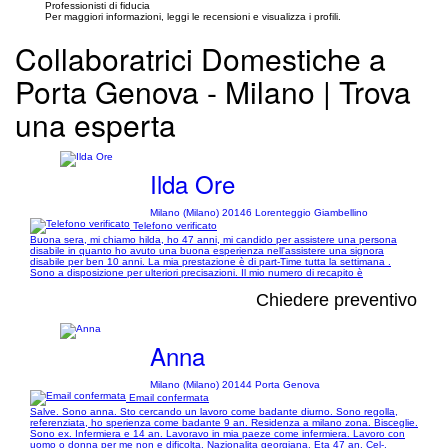
Professionisti di fiducia
Per maggiori informazioni, leggi le recensioni e visualizza i profili.
Collaboratrici Domestiche a
Porta Genova - Milano | Trova
una esperta
Ilda Ore
Milano (Milano) 20146 Lorenteggio Giambellino
Telefono verificato
Buona sera, mi chiamo hilda, ho 47 anni, mi candido per assistere una persona
disabile in quanto ho avuto una buona esperienza nell'assistere una signora
disabile per ben 10 anni. La mia prestazione è di part-Time tutta la settimana .
Sono a disposizione per ulteriori precisazioni. Il mio numero di recapito è
Chiedere preventivo
Anna
Milano (Milano) 20144 Porta Genova
Email confermata
Salve. Sono anna. Sto cercando un lavoro come badante diurno. Sono regolla,
referenziata, ho sperienza come badante 9 an. Residenza a milano zona. Bisceglie.
Sono ex. Infermiera e 14 an. Lavoravo in mia paeze come infermiera. Lavoro con
uomo o donna per me non e dificolta. Nazionalita georgiana. Eta 47 an. Cel-.