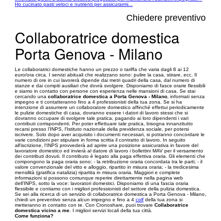
Ho cucinato pasti veloci e nutrienti per assicurarmi...
Chiedere preventivo
Collaboratrice domestica
Porta Genova - Milano
Le collaboratrici domestiche hanno un prezzo o tariffa che varia dagli 8 ai 12
euro/ora circa. I servizi abituali che realizzano sono: pulire la casa, stirare, ecc. Il
numero di ore in cui lavorerà dipende dai metri quadri della casa, dal numero di
stanze e dai compiti ausiliari che dovrà svolgere. Disponiamo di fasce orarie flessibili
e siamo in contatto con persone con esperienza nelle mansioni di casa. Se stai
cercando una
collaboratrice domestica a Porta Genova - Milano
, informati senza
impegno e ti contatteranno fino a 4 professionisti della tua zona. Se si ha
intenzione di assumere un collaboratore domestico affinché effettui periodicamente
le pulizie domestiche di casa, dovranno essere i datori di lavoro stessi che si
dovranno occupare di svolgere tale pratica, pagando ai loro dipendenti i vari
contributi corrispondenti. Per poter effettuare tale pratica, bisogna innanzitutto
recarsi presso l’INPS, l'Istituto nazionale della previdenza sociale, per potersi
iscrivere. Solo dopo aver acquisito i documenti necessari, si potranno concordare le
varie condizioni per stipulare in forma scritta il contratto di lavoro. In seguito
all'iscrizione, l'INPS provvederà ad aprire una posizione assicurativa in favore del
lavoratore domestico ed invierà al datore di lavoro i bollettini MAV per il versamento
dei contributi dovuti. Il contributo è legato alla paga effettiva oraria. Gli elementi che
compongono la paga oraria sono: - la retribuzione oraria concordata tra le parti; - il
valore convenzionale del vitto e alloggio, ripartito in misura oraria; - la tredicesima
mensilità (gratifica natalizia) ripartita in misura oraria. Maggiori e complete
informazioni si possono comunque reperire direttamente nella pagina web
dell’INPS, sotto la voce: lavoratori domestici. Disponiamo di una fascia oraria
flessibile e contiamo con i migliori professionisti del settore della pulizia domestica.
Se sei alla ricerca di un servizio di collaboratrice domestica a Porta Genova - Milano,
chiedi un preventivo senza alcun impegno e fino a 4
colf
della tua zona si
metteranno in contatto con te. Con Cronoshare, puoi trovare
Collaboratrice
domestica vicino a me
. I migliori servizi locali della tua città.
Come funziona?