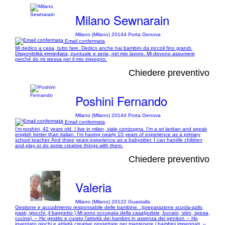
Milano Sewnarain
Milano (Milano) 20144 Porta Genova
Email confermata
Mi dedico a casa, tutto fare. Dedico anche hai bambini da piccoli fino grandi.
Disponibilità immediata, puntuale e seria, nel mio lavoro. Mi devono assumere
perché do mi stessa per il mio impegno.
Chiedere preventivo
Poshini Fernando
Milano (Milano) 20144 Porta Genova
Email confermata
I'm poshini, 42 years old. I live in milan, viale conizugna. I'm a sri lankan and speak
english better than italian. I'm having nearly 10 years of experience as a primary
school teacher. And three years experience as a babysitter. I can handle children
and play or do some creative things with them.
Chiedere preventivo
Valeria
Milano (Milano) 20122 Guastalla
Gestione e accudimento responsabile delle bambine. .(preparazione scuola-azilo,
pasti, giocchi ,il bagnetto ) Mi sono occupata della casa(pulizie, bucato, stiro, spesa,
cucina). – Ho gestito e curato l’attività dei bambini in assenza dei genitori. – Ho
inventato giochi e attività creative progettate per mantenere i bambini impegnati. –