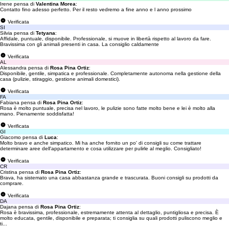
Irene pensa di
Valentina Morea
:
Contatto fino adesso perfetto. Per il resto vedremo a fine anno e l anno prossimo
Verificata
SI
Silvia pensa di
Tetyana
:
Affidale, puntuale, disponibile. Professionale, si muove in libertà rispetto al lavoro da fare.
Bravissima con gli animali presenti in casa. La consiglio caldamente
Verificata
AL
Alessandra pensa di
Rosa Pina Ortiz
:
Disponibile, gentile, simpatica e professionale. Completamente autonoma nella gestione della
casa (pulizie, stiraggio, gestione animali domestici).
Verificata
FA
Fabiana pensa di
Rosa Pina Ortiz
:
Rosa è molto puntuale, precisa nel lavoro, le pulizie sono fatte molto bene e lei è molto alla
mano. Pienamente soddisfatta!
Verificata
GI
Giacomo pensa di
Luca
:
Molto bravo e anche simpatico. Mi ha anche fornito un po' di consigli su come trattare
determinare aree dell'appartamento e cosa utilizzare per pulirle al meglio. Consigliato!
Verificata
CR
Cristina pensa di
Rosa Pina Ortiz
:
Brava, ha sistemato una casa abbastanza grande e trascurata. Buoni consigli su prodotti da
comprare.
Verificata
DA
Dajana pensa di
Rosa Pina Ortiz
:
Rosa è bravissima, professionale, estremamente attenta al dettaglio, puntigliosa e precisa. È
molto educata, gentile, disponibile e preparata; ti consiglia su quali prodotti puliscono meglio e
ti...