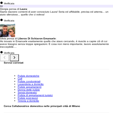
Verificata
GI
Giorgia pensa di
Laura
:
Siamo davvero contenti di aver conosciuto Laura! Seria ed affidabile, precisa ed attenta... un
aiuto silenzioso... quello che ci voleva!
Verificata
Silvia pensa di
Liberox Di Schiavon Emanuele
:
Ho trovato in Emanuele esattamente quello che stavo cercando, è riuscito a capire ciò di cui
avevo bisogno senza troppe spiegazioni. E cosa non meno importante, lavoro assolutamente
ineccepibile....
Verificata
Servizi correlati
Pulizie domestiche
Colf
Pulizie condominiali
Lavanderia a domicilio
Pulizie appartamenti
Donna delle pulizie
Servizi domestici
Pulizia di appartamenti turistici
Pulizie post-lavori
Tintoria a domicilio
Cerca Collaboratrice domestica nelle principali città di Milano