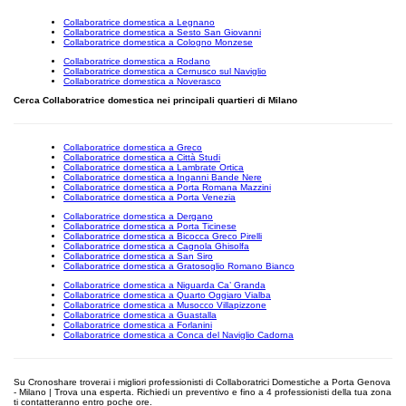
Collaboratrice domestica a Legnano
Collaboratrice domestica a Sesto San Giovanni
Collaboratrice domestica a Cologno Monzese
Collaboratrice domestica a Rodano
Collaboratrice domestica a Cernusco sul Naviglio
Collaboratrice domestica a Noverasco
Cerca Collaboratrice domestica nei principali quartieri di Milano
Collaboratrice domestica a Greco
Collaboratrice domestica a Città Studi
Collaboratrice domestica a Lambrate Ortica
Collaboratrice domestica a Inganni Bande Nere
Collaboratrice domestica a Porta Romana Mazzini
Collaboratrice domestica a Porta Venezia
Collaboratrice domestica a Dergano
Collaboratrice domestica a Porta Ticinese
Collaboratrice domestica a Bicocca Greco Pirelli
Collaboratrice domestica a Cagnola Ghisolfa
Collaboratrice domestica a San Siro
Collaboratrice domestica a Gratosoglio Romano Bianco
Collaboratrice domestica a Niguarda Ca’ Granda
Collaboratrice domestica a Quarto Oggiaro Vialba
Collaboratrice domestica a Musocco Villapizzone
Collaboratrice domestica a Guastalla
Collaboratrice domestica a Forlanini
Collaboratrice domestica a Conca del Naviglio Cadorna
Su Cronoshare troverai i migliori professionisti di Collaboratrici Domestiche a Porta Genova
- Milano | Trova una esperta. Richiedi un preventivo e fino a 4 professionisti della tua zona
ti contatteranno entro poche ore.