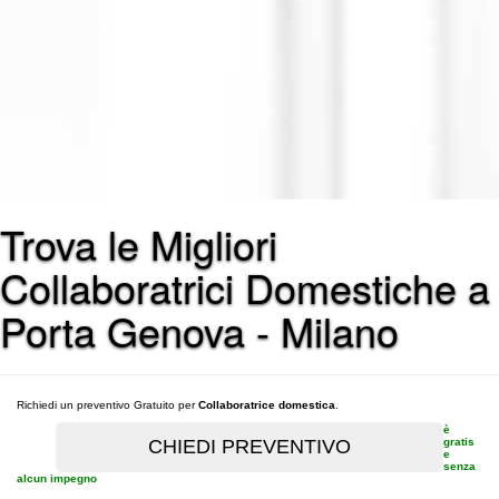
Trova le Migliori
Collaboratrici Domestiche a
Porta Genova - Milano
Richiedi un preventivo Gratuito per
Collaboratrice domestica
.
è
gratis
e
senza
alcun impegno