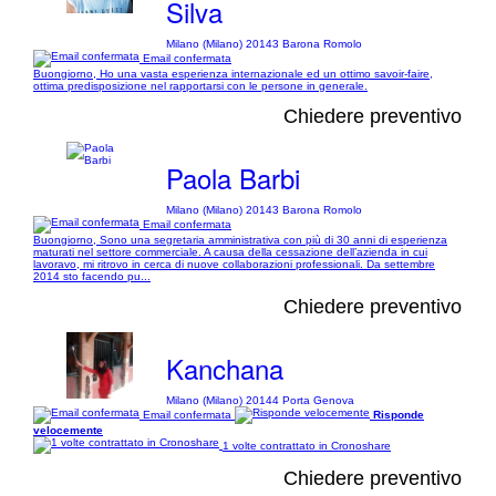
Silva
Milano (Milano) 20143 Barona Romolo
Email confermata
Buongiorno, Ho una vasta esperienza internazionale ed un ottimo savoir-faire,
ottima predisposizione nel rapportarsi con le persone in generale.
Chiedere preventivo
Paola Barbi
Milano (Milano) 20143 Barona Romolo
Email confermata
Buongiorno, Sono una segretaria amministrativa con più di 30 anni di esperienza
maturati nel settore commerciale. A causa della cessazione dell’azienda in cui
lavoravo, mi ritrovo in cerca di nuove collaborazioni professionali. Da settembre
2014 sto facendo pu...
Chiedere preventivo
Kanchana
Milano (Milano) 20144 Porta Genova
Email confermata
Risponde
velocemente
1 volte contrattato in Cronoshare
Chiedere preventivo