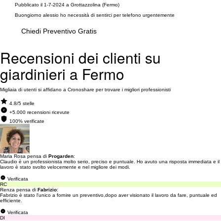
Pubblicato il 1-7-2024 a Grottazzolina (Fermo)
Buongiorno alessio ho necessità di sentirci per telefono urgentemente
Chiedi Preventivo Gratis
Recensioni dei clienti su
giardinieri a Fermo
Migliaia di utenti si affidano a Cronoshare per trovare i migliori professionisti
4.8/5 stelle
+5.000 recensioni ricevute
100% verificate
Maria Rosa pensa di
Progarden
:
Claudio è un professionista molto serio, preciso e puntuale. Ho avuto una risposta immediata e il
lavoro è stato svolto velocemente e nel migliore dei modi.
Verificata
RC
Renza pensa di
Fabrizio
:
Fabrizio è stato l'unico a fornire un preventivo,dopo aver visionato il lavoro da fare, puntuale ed
efficiente.
Verificata
DI