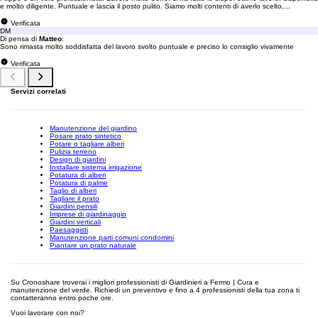
e molto diligente. Puntuale e lascia il posto pulito. Siamo molti contenti di averlo scelto,...
Verificata
DM
Di pensa di
Matteo
:
Sono rimasta molto soddisfatta del lavoro svolto puntuale e preciso lo consiglio vivamente
Verificata
Servizi correlati
Manutenzione del giardino
Posare prato sintetico
Potare o tagliare alberi
Pulizia terreno
Design di giardini
Installare sistema irrigazione
Potatura di alberi
Potatura di palme
Taglio di alberi
Tagliare il prato
Giardini pensili
Imprese di giardinaggio
Giardini verticali
Paesaggisti
Manutenzione parti comuni condomini
Piantare un prato naturale
Su Cronoshare troverai i migliori professionisti di Giardinieri a Fermo | Cura e
manutenzione del verde. Richiedi un preventivo e fino a 4 professionisti della tua zona ti
contatteranno entro poche ore.
Vuoi lavorare con noi?