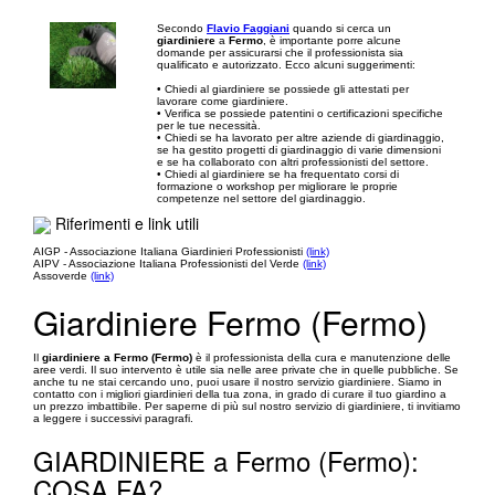
Secondo
Flavio Faggiani
quando si cerca un
giardiniere
a
Fermo
, è importante porre alcune
domande per assicurarsi che il professionista sia
qualificato e autorizzato. Ecco alcuni suggerimenti:
• Chiedi al giardiniere se possiede gli attestati per
lavorare come giardiniere.
• Verifica se possiede patentini o certificazioni specifiche
per le tue necessità.
• Chiedi se ha lavorato per altre aziende di giardinaggio,
se ha gestito progetti di giardinaggio di varie dimensioni
e se ha collaborato con altri professionisti del settore.
• Chiedi al giardiniere se ha frequentato corsi di
formazione o workshop per migliorare le proprie
competenze nel settore del giardinaggio.
Riferimenti e link utili
AIGP - Associazione Italiana Giardinieri Professionisti
(link)
AIPV - Associazione Italiana Professionisti del Verde
(link)
Assoverde
(link)
Giardiniere Fermo (Fermo)
Il
giardiniere a Fermo (Fermo)
è il professionista della cura e manutenzione delle
aree verdi. Il suo intervento è utile sia nelle aree private che in quelle pubbliche. Se
anche tu ne stai cercando uno, puoi usare il nostro servizio giardiniere. Siamo in
contatto con i migliori giardinieri della tua zona, in grado di curare il tuo giardino a
un prezzo imbattibile. Per saperne di più sul nostro servizio di giardiniere, ti invitiamo
a leggere i successivi paragrafi.
GIARDINIERE a Fermo (Fermo):
COSA FA?