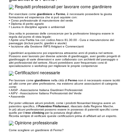
Requisiti professionali per lavorare come giardiniere
Per esercitare come
giardiniere
a
Fermo
, è necessario possedere la giusta
formazione ed esperienza che si può aquisire con:
• Corso professionale di manutentore del verde
• Diploma di perito agrario
• Laurea in discipline agrarie o ambientali
Una volta in possesso delle conoscenze per la professione bisogna essere in
regola dal punto di vista legale:
• Aprire una Partita Iva con codice Ateco 81.30.00 - Cura e manutenzione del
paesaggio (inclusi parchi, giardini e aiuole)
• Iscrizione alla Gestione INPS Artigiani e Commercianti
I giardinieri acquisiscono poi esperienza attraverso anni di pratica nel settore.
Possono aver lavorato per diverse aziende di giardinaggio, aver gestito progetti di
giardinaggio di varie dimensioni e aver collaborato con architetti del paesaggio o
altri professionisti del settore. Alcuni potrebbero aver frequentato corsi di
specializzazione o workshop per migliorare le proprie competenze
Certificazioni necessarie
Per lavorare come
giardiniere
nella città di
Fermo
non è necessario essere iscritti
ad albi come per altre professione, ma esistono alcune associazioni di categoria
come:
• AIGP - Associazione Italiana Giardinieri Professionisti
• AIPV - Associazione Italiana Professionisti del Verde
• Assoverde
Per poter utilizzare alcuni prodotti, come i prodotti fitosanitari bisogna avere un
patentino specifico, il
Patentino Fitofarmaci
, rilasciato dalla Regione Marche.
In più alcuni professionisti possono essere in possesso di patentiti specifici come
quello per il
tree climbing
per la potatura degli alberi.
Ricorda sempre di verificare queste certificazioni prima di affidarti ad un esperto.
Opinione professionale
Come scegliere un giardiniere di Fermo?