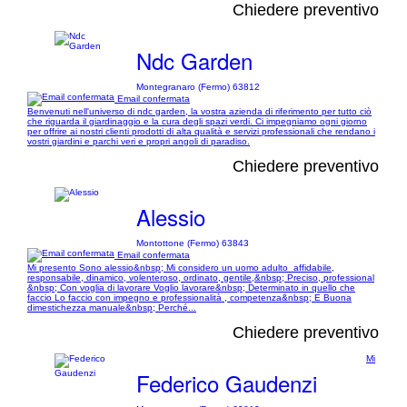
Chiedere preventivo
Ndc Garden
Montegranaro (Fermo) 63812
Email confermata
Benvenuti nell'universo di ndc garden, la vostra azienda di riferimento per tutto ciò
che riguarda il giardinaggio e la cura degli spazi verdi. Ci impegniamo ogni giorno
per offrire ai nostri clienti prodotti di alta qualità e servizi professionali che rendano i
vostri giardini e parchi veri e propri angoli di paradiso.
Chiedere preventivo
Alessio
Montottone (Fermo) 63843
Email confermata
Mi presento Sono alessio&nbsp; Mi considero un uomo adulto ​ affidabile,
responsabile, dinamico, volenteroso, ordinato, gentile,&nbsp; Preciso, professional
&nbsp; Con voglia di lavorare Voglio lavorare&nbsp; Determinato in quello che
faccio Lo faccio con impegno e professionalità , competenza&nbsp; E Buona
dimestichezza manuale&nbsp; Perché...
Chiedere preventivo
Mi
Federico Gaudenzi