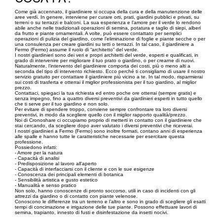
Come già accennato, il giardiniere si occupa della cura e della manutenzione delle
aree verdi. In genere, interviene per curare orti, prati, giardini pubblici e privati, su
terreni o su terrazzi e balconi. La sua esperienza e l’amore per il verde lo rendono
abile anche nelle tradizionali operazioni di semina, potatura e taglio di siepi, alberi
da frutto e piante ornamentali. A volte, può essere contattato per semplici
operazioni di pulizia del giardino, come l’eliminazione di foglie e piante secche o per
una consulenza per creare giardini su tetti o terrazzi. In tal caso, il giardiniere a
Fermo (Fermo) assume il ruolo di “architetto” del verde.
I nostri giardinieri sono dei veri e propri architetti del verde, esperti e qualificati, in
grado di intervenire per migliorare il tuo prato o giardino, o per crearne di nuovi.
Naturalmente, l’intervento del giardiniere comporta dei costi, più o meno alti a
seconda del tipo di intervento richiesto. Ecco perché ti consigliamo di usare il nostro
servizio gratuito per contattare il giardiniere più vicino a te. In tal modo, risparmierai
sui costi di trasferta e otterrai il miglior professionista per il tuo giardino, al miglior
prezzo.
Contattaci, spiegaci la tua richiesta ed entro poche ore otterrai (sempre gratis) e
senza impegno, fino a quattro diversi preventivi da giardinieri esperti in tutto quello
che ti serve per il tuo giardino e non solo.
Per evitare di spendere troppo, conviene sempre confrontare tra loro diversi
preventivi, in modo da scegliere quello con il miglior rapporto qualità/prezzo.
Noi di Cronoshare ci occupiamo proprio di metterti in contatto con il giardiniere che
stai cercando, da scegliere dopo aver valutato i diversi preventivi che riceverai.
I nostri giardinieri a Fermo (Fermo) sono inoltre formati, contano anni di esperienza
alle spalle e hanno tutte le caratteristiche necessarie per esercitare questa
professione.
Possiedono infatti:
- Amore per la natura
- Capacità di analisi
- Predisposizione al lavoro all'aperto
- Capacità di interfacciarsi con il cliente e con le sue esigenze
- Conoscenza dei principali elementi di botanica
- Sensibilità artistica e gusto estetico
- Manualità e senso pratico
Non solo, hanno conoscenze di pronto soccorso, utili in caso di incidenti con gli
attrezzi da giardino o di contatto con piante velenose.
Conoscono le differenze tra un terreno e l’altro e sono in grado di scegliere gli esatti
tempi di concimazione e irrigazione delle tue piante. Possono effettuare lavori di
semina, trapianto, innesto di fusti e disinfestazione da insetti nocivi.