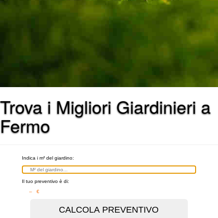
Trova i Migliori Giardinieri a
Fermo
Indica i m² del giardino:
Il tuo preventivo è di:
– €