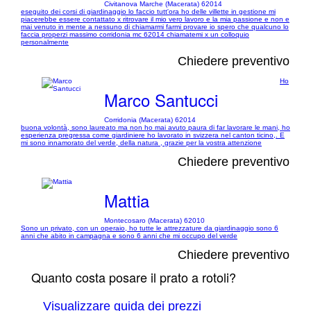
Civitanova Marche (Macerata) 62014
eseguito dei corsi di giardinaggio lo faccio tutt'ora ho delle villette in gestione mi
piacerebbe essere contattato x ritrovare il mio vero lavoro e la mia passione e non e
mai venuto in mente a nessuno di chiamarmi farmi provare io spero che qualcuno lo
faccia properzi massimo corridonia mc 62014 chiamatemi x un colloquio
personalmente
Chiedere preventivo
Ho
Marco Santucci
Corridonia (Macerata) 62014
buona volontà, sono laureato ma non ho mai avuto paura di far lavorare le mani, ho
esperienza pregressa come giardiniere ho lavorato in svizzera nel canton ticino,. E
mi sono innamorato del verde, della natura , grazie per la vostra attenzione
Chiedere preventivo
Mattia
Montecosaro (Macerata) 62010
Sono un privato, con un operaio, ho tutte le attrezzature da giardinaggio sono 6
anni che abito in campagna e sono 6 anni che mi occupo del verde
Chiedere preventivo
Quanto costa posare il prato a rotoli?
Visualizzare guida dei prezzi