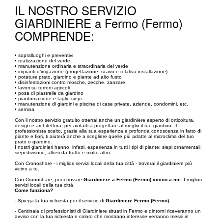
IL NOSTRO SERVIZIO
GIARDINIERE a Fermo (Fermo)
COMPRENDE:
• sopralluoghi e preventivi
• realizzazione del verde
• manutenzione ordinaria e straordinaria del verde
• impianti d’irrigazione (progettazione, scavo e relativa installazione)
• potature prato, giardino e piante ad alto fusto
• disinfestazioni contro mosche, zecche, zanzare
• lavori su terreni agricoli
• posa di piastrelle da giardino
• piantumazione e taglio siepi
• manutenzione di giardini e piscine di case private, aziende, condomini, etc.
• semina
Con il nostro servizio gratuito otterrai anche un giardiniere esperto di orticoltura,
design e architettura, per aiutarti a progettare al meglio il tuo giardino. Il
professionista scelto, grazie alla sua esperienza e profonda conoscenza in fatto di
piante e fiori, ti aiuterà anche a scegliere quelle più adatte al microclima del tuo
prato o giardino.
I nostri giardinieri hanno, infatti, esperienza in tutti i tipi di piante: siepi ornamentali,
siepi divisorie, alberi da frutto e molto altro.
Con Cronoshare - i migliori servizi locali della tua città - troverai il giardiniere più
vicino a te.
Con Cronoshare, puoi trovare
Giardiniere a Fermo (Fermo) vicino a me
. I migliori
servizi locali della tua città.
Come funziona?
- Spiega la tua richiesta per il servizio di
Giardiniere Fermo (Fermo)
.
- Centinaia di professionisti di Giardiniere situati in Fermo e dintorni riceveranno un
avviso con la tua richiesta e coloro che mostrano interesse verranno messi in