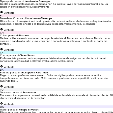
Dipasquale pensa di
Iannizzotto Giuseppe
:
Gentile e molto professionale, purtroppo non ho iniziato i lavori per sopraggiunti problemi. Da
tenere in considerazione successivamente
Verificata
BC
Benedetta C pensa di
Iannizzotto Giuseppe
:
Ottimo lavoro, il mio giardino è rinato grazie alla professionalità e alla bravura del sig iannizzotto
Giuseppe, il prezzo onesto e la tempestività di risposta veramente top, lo consiglio
Verificata
CH
Chiara pensa di
Mariano
:
Mariano mi ha messo in contatto con un professionista di Modena che si chiama Davide. hanno
risposto e soddisfatto tutte le mie esigenze e sono davvero sollevata e contenta di poter ora
contare...
Verificata
CF
Coccia pensa di
Clean Smart
:
Professionista giovane, serio e preparato. Molto attento alle esigenze del cliente, dà buoni
consigli con ottimi risultati nel lavoro svolto. ottima scelta, grazie
Verificata
BA
Barbara pensa di
Giuseppe Il Fare Tutto
:
Ragazzo molto professionale e attento. Ottimi consigli e quello che non serve te lo dice
tranquillamente non lucra su nulla. Molto onesto e professionale e soprattutto molto educato
sapendo fare...
Verificata
TO
Tommaso pensa di
Francesco
:
Francesco è una persona professionale, affidabile e flessibile rispetto alle richieste del cliente. Gli
chiederemo di ritornare ve lo consiglio!
Verificata
WS
Walter pensa di
Filippo Silvestri
:
Filippo e un vero professionista. Lavoro molto bene. ci ha fatto le siepe. ottimo lavoro. disponibile