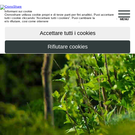
Informani sui cookie
Cronoshare utilizza cookie propri e di terze parti per fini analitici. Puoi accettare
tutti i cookie cliccando “Accettare tutti i cookies”. Puoi cambiare la
configurazione
,
MENU
e/o rifiutare, cosi come ottenere
maggiori informazioni
.