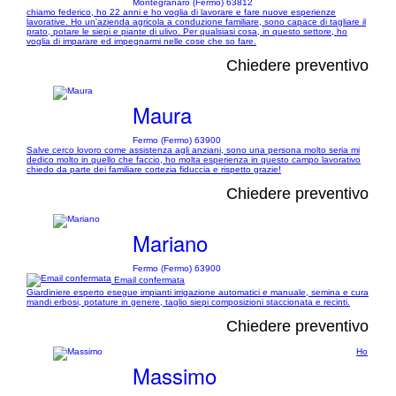
Montegranaro (Fermo) 63812
chiamo federico, ho 22 anni e ho voglia di lavorare e fare nuove esperienze
lavorative. Ho un'azienda agricola a conduzione familiare, sono capace di tagliare il
prato, potare le siepi e piante di ulivo. Per qualsiasi cosa, in questo settore, ho
voglia di imparare ed impegnarmi nelle cose che so fare.
Chiedere preventivo
Maura
Fermo (Fermo) 63900
Salve cerco lovoro come assistenza agli anziani, sono una persona molto seria mi
dedico molto in quello che faccio, ho molta esperienza in questo campo lavorativo
chiedo da parte dei familiare cortezia fiduccia e rispetto grazie!
Chiedere preventivo
Mariano
Fermo (Fermo) 63900
Email confermata
Giardiniere esperto esegue impianti irrigazione automatici e manuale, semina e cura
mandi erbosi, potature in genere, taglio siepi composizioni staccionata e recinti.
Chiedere preventivo
Ho
Massimo