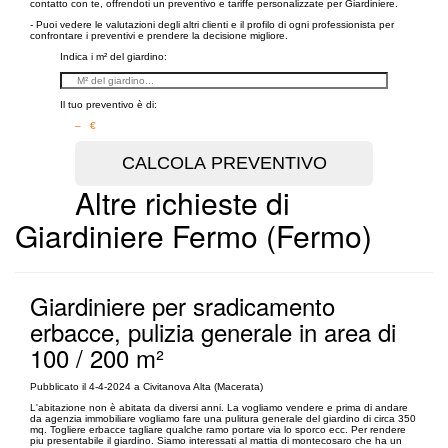
contatto con te, offrendoti un preventivo e tariffe personalizzate per Giardiniere.
- Puoi vedere le valutazioni degli altri clienti e il profilo di ogni professionista per
confrontare i preventivi e prendere la decisione migliore.
Indica i m² del giardino:
Il tuo preventivo è di:
– €
Altre richieste di
Giardiniere Fermo (Fermo)
Giardiniere per sradicamento
erbacce, pulizia generale in area di
100 / 200 m²
Pubblicato il 4-4-2024 a Civitanova Alta (Macerata)
L'abitazione non è abitata da diversi anni. La vogliamo vendere e prima di andare
da agenzia immobiliare vogliamo fare una pulitura generale del giardino di circa 350
mq. Togliere erbacce tagliare qualche ramo portare via lo sporco ecc. Per rendere
piu presentabile il giardino. Siamo interessati al mattia di montecosaro che ha un