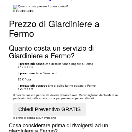
€
€€
€€€
€€€€
Prezzo di Giardiniere a
Fermo
Quanto costa un servizio di
Giardiniere a Fermo?
Il
prezzo più basso
che di solito fanno pagare a Fermo
↓
12 €
/
ora
Il
prezzo medio
a Fermo è di
15 €
/
ora
Il
prezzo più costoso
che di solito fanno pagare a Fermo
↑
20 €
/
ora
Il prezzo finale dipende da diversi fattori chiave. Vi consigliamo di chiedere ai
professionisti della vostra zona per preventivi personalizzati.
è gratis e senza alcun impegno
Cosa considerare prima di rivolgersi ad un
giardiniere a Fermo?