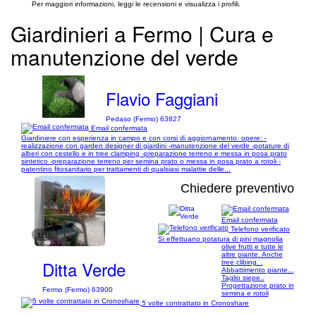
Per maggiori informazioni, leggi le recensioni e visualizza i profili.
Giardinieri a Fermo | Cura e
manutenzione del verde
Flavio Faggiani
Pedaso (Fermo) 63827
Email confermata
Giardiniere con esperienza in campo e con corsi di aggiornamento. opere: -
realizzazione con garden designer di giardini -manutenzione del verde -potature di
alberi con cestello e in tree clamping -preparazione terreno e messa in posa prato
sintetico -preparazione terreno per semina prato o messa in posa prato a rotoli -
patentino fitosanitario per trattamenti di qualsiasi malattie delle...
Chiedere preventivo
Email confermata
Telefono verificato
1/10
Si effettuano potatura di pini magnolia
olive frutti e tutte le
altre piante. Anche
Ditta Verde
tree clibing. .
Abbattimento piante...
Taglio siepe..
Progettazione prato in
Fermo (Fermo) 63900
semina e rotoli
5 volte contrattato in Cronoshare