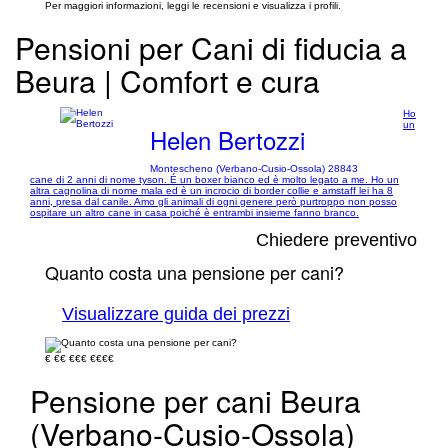
Per maggiori informazioni, leggi le recensioni e visualizza i profili.
Pensioni per Cani di fiducia a
Beura | Comfort e cura
Ho
un
Helen Bertozzi
Montescheno (Verbano-Cusio-Ossola) 28843
cane di 2 anni di nome tyson. É un boxer bianco ed è molto legato a me. Ho un
altra cagnolina di nome mala ed è un incrocio di border collie e amstaff lei ha 8
anni, presa dal canile. Amo gli animali di ogni genere però purtroppo non posso
ospitare un altro cane in casa poiché è entrambi insieme fanno branco.
Chiedere preventivo
Quanto costa una pensione per cani?
Visualizzare guida dei prezzi
€
€€
€€€
€€€€
Pensione per cani Beura
(Verbano-Cusio-Ossola)