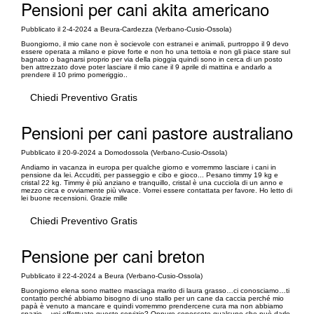
Pensioni per cani akita americano
Pubblicato il 2-4-2024 a Beura-Cardezza (Verbano-Cusio-Ossola)
Buongiorno, il mio cane non è socievole con estranei e animali, purtroppo il 9 devo
essere operata a milano e piove forte e non ho una tettoia e non gli piace stare sul
bagnato o bagnarsi proprio per via della pioggia quindi sono in cerca di un posto
ben attrezzato dove poter lasciare il mio cane il 9 aprile di mattina e andarlo a
prendere il 10 primo pomeriggio..
Chiedi Preventivo Gratis
Pensioni per cani pastore australiano
Pubblicato il 20-9-2024 a Domodossola (Verbano-Cusio-Ossola)
Andiamo in vacanza in europa per qualche giorno e vorremmo lasciare i cani in
pensione da lei. Accuditi, per passeggio e cibo e gioco... Pesano timmy 19 kg e
cristal 22 kg. Timmy è più anziano e tranquillo, cristal è una cucciola di un anno e
mezzo circa e ovviamente più vivace. Vorrei essere contattata per favore. Ho letto di
lei buone recensioni. Grazie mille
Chiedi Preventivo Gratis
Pensione per cani breton
Pubblicato il 22-4-2024 a Beura (Verbano-Cusio-Ossola)
Buongiorno elena sono matteo masciaga marito di laura grasso…ci conosciamo…ti
contatto perché abbiamo bisogno di uno stallo per un cane da caccia perché mio
papà è venuto a mancare e quindi vorremmo prendercene cura ma non abbiamo
spazio… voi effettuate questo servizio? Oppure conoscete qualcuno che può darlo