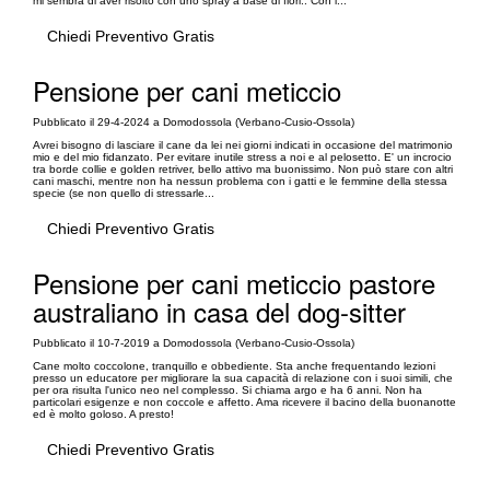
mi sembra di aver risolto con uno spray a base di fiori.. Con i...
Chiedi Preventivo Gratis
Pensione per cani meticcio
Pubblicato il 29-4-2024 a Domodossola (Verbano-Cusio-Ossola)
Avrei bisogno di lasciare il cane da lei nei giorni indicati in occasione del matrimonio
mio e del mio fidanzato. Per evitare inutile stress a noi e al pelosetto. E' un incrocio
tra borde collie e golden retriver, bello attivo ma buonissimo. Non può stare con altri
cani maschi, mentre non ha nessun problema con i gatti e le femmine della stessa
specie (se non quello di stressarle...
Chiedi Preventivo Gratis
Pensione per cani meticcio pastore
australiano in casa del dog-sitter
Pubblicato il 10-7-2019 a Domodossola (Verbano-Cusio-Ossola)
Cane molto coccolone, tranquillo e obbediente. Sta anche frequentando lezioni
presso un educatore per migliorare la sua capacità di relazione con i suoi simili, che
per ora risulta l'unico neo nel complesso. Si chiama argo e ha 6 anni. Non ha
particolari esigenze e non coccole e affetto. Ama ricevere il bacino della buonanotte
ed è molto goloso. A presto!
Chiedi Preventivo Gratis