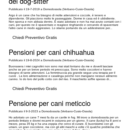
del dog-sitter
Pubblicato il 19-7-2019 a Domodossola (Verbano-Cusio-Ossola)
Argo è un cane che ha bisogno di molte attenzioni e coccole, è tenero e
dipendente. Gli piacciono molto le passeggiate. Dorme in casa ed è ubbidiente.
Non sporca e non abbaia dentro. È stato adottato e non ha mai avuto contatti con i
cani, per questo ne è spaventato e reagisce ringhiando e cercando di spaventare
l'altro cane in modo aggressivo. Lo stiamo portando da un addestratore per...
Chiedi Preventivo Gratis
Pensioni per cani chihuahua
Pubblicato il 19-8-2024 a Domodossola (Verbano-Cusio-Ossola)
Buonasera i miei cagnolini non sono mai stati lontano da me e doverli lasciare
anche se per un breve periodo mi preoccupa. Sono molto coccoloni e hanno
bisogno di tante attenzioni. La femminuccia piu grande segue una terapia per il
cuore . La loro alimentazione e casalinga perchè non mangiano nessun alimento
canino. Io do loro del pollo cotto con del riso. Il maschietto soffre spesso di...
Chiedi Preventivo Gratis
Pensione per cani meticcio
Pubblicato il 9-3-2023 a Domodossola (Verbano-Cusio-Ossola)
Ho adottato un cane 7 mesi fa da un canile in fvg. Mi trovo a domodossola per un
periodo limitato e dovrei recarmi in svizzera per un giorno. Il cane (lucky) ha 8 anni e
mezzo, pesa 35 kg e ha una zoppia che cerco di curare. E buonissimo con gli
umani, un gran coccolone, ma con gli altri maschi a volte c'è qualche problema che