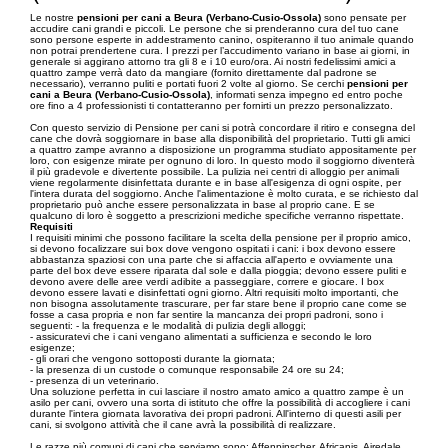
Le nostre
pensioni per cani a Beura (Verbano-Cusio-Ossola)
sono pensate per
accudire cani grandi e piccoli. Le persone che si prenderanno cura del tuo cane
sono persone esperte in addestramento canino, ospiteranno il tuo animale quando
non potrai prendertene cura. I prezzi per l’accudimento variano in base ai giorni, in
generale si aggirano attorno tra gli 8 e i 10 euro/ora. Ai nostri fedelissimi amici a
quattro zampe verrà dato da mangiare (fornito direttamente dal padrone se
necessario), verranno puliti e portati fuori 2 volte al giorno. Se cerchi
pensioni per
cani a Beura (Verbano-Cusio-Ossola)
, informati senza impegno ed entro poche
ore fino a 4 professionisti ti contatteranno per fornirti un prezzo personalizzato.
Con questo servizio di Pensione per cani si potrà concordare il ritiro e consegna del
cane che dovrà soggiornare in base alla disponibilità del proprietario. Tutti gli amici
a quattro zampe avranno a disposizione un programma studiato appositamente per
loro, con esigenze mirate per ognuno di loro. In questo modo il soggiorno diventerà
il più gradevole e divertente possibile. La pulizia nei centri di alloggio per animali
viene regolarmente disinfettata durante e in base all'esigenza di ogni ospite, per
l'intera durata del soggiorno. Anche l'alimentazione è molto curata, e se richiesto dal
proprietario può anche essere personalizzata in base al proprio cane. E se
qualcuno di loro è soggetto a prescrizioni mediche specifiche verranno rispettate.
Requisiti
I requisiti minimi che possono facilitare la scelta della pensione per il proprio amico,
si devono focalizzare sui box dove vengono ospitati i cani: i box devono essere
abbastanza spaziosi con una parte che si affaccia all'aperto e ovviamente una
parte del box deve essere riparata dal sole e dalla pioggia; devono essere puliti e
devono avere delle aree verdi adibite a passeggiare, correre e giocare. I box
devono essere lavati e disinfettati ogni giorno. Altri requisiti molto importanti, che
non bisogna assolutamente trascurare, per far stare bene il proprio cane come se
fosse a casa propria e non far sentire la mancanza dei propri padroni, sono i
seguenti: - la frequenza e le modalità di pulizia degli alloggi;
- assicuratevi che i cani vengano alimentati a sufficienza e secondo le loro
esigenze;
- gli orari che vengono sottoposti durante la giornata;
- la presenza di un custode o comunque responsabile 24 ore su 24;
- presenza di un veterinario.
Una soluzione perfetta in cui lasciare il nostro amato amico a quattro zampe è un
asilo per cani, ovvero una sorta di istituto che offre la possibilità di accogliere i cani
durante l'intera giornata lavorativa dei propri padroni. All'interno di questi asili per
cani, si svolgono attività che il cane avrà la possibilità di realizzare.
Le razze più comuni di cani che serviamo sono: Affenpinscher, Africanis, Airedale