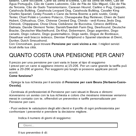
italiano, Cane toccatore, Cane da Serra di Estrela, Cão da Serra de Aires, Cão de
Água Português, Cão de Castro Laboreiro, Cão de Fila de São Miguel, Cão de Fila
da Terceira, Cão de Gado Transmontano, Caravan Hound, Carlino o Pug, Carpatin,
Catahoula Bulldog, Catahoula Leopard Dog, Catahoula Bulldog, Cavalier King
Charles Spaniel, Cesky Fousek o Cane da ferma Boemo a pelo ruvido, Cesky
Terrier, Chart Polski o Levriero Polacco, Chesapeake Bay Retriever, Chien de Saint
Hubert, Chihuahua, Chin, Chinese Crested Dog, Chindo - vedi Korea Jindo Dog,
Chinook, Chippiparai, Chow Chow, Ciobănesc de Bucovina, Cirneco dell'Etna,
Dalmata, Dandie Dinmont Terrier, Danish/Swedish Farm Dog, Deerhound, Deutsche
Bracke, Deutscher Wachtelhund, Do-Khyi, Dobermann, Dogo argentino, Dogo
canario, Dogo cubano, Dogo guatemalteco, Dogo sardo, Dogue de Bordeaux,
Draathaar vedi bracco tedesco, Drentse Patrijshond o Spaniel olandese di Drent,
Dunker, Dutch Smoushond.
Con Cronoshare, puoi trovare
Pensione per cani vicino a me
. I migliori servizi
locali della tua città.
QUANTO COSTA UNA PENSIONE PER CANI?
Il prezzo per una pensione per cani varia in base al tipo di soggiorno
I prezzi per un cane si aggirano intorno ai 15-20€. Per un cane grande la tariffa può
salire a 20-26€ al giorno. Per soggiorni più lunghi si possono applicare piccoli
sconti.
Come funziona?
- Spiega la tua richiesta per il servizio di
Pensione per cani Beura (Verbano-Cusio-
Ossola)
.
- Centinaia di professionisti di Pensione per cani situati in Beura e dintorni
riceveranno un avviso con la tua richiesta e coloro che mostrano interesse verranno
messi in contatto con te, offrendoti un preventivo e tariffe personalizzate per
Pensione per cani.
- Puoi vedere le valutazioni degli altri clienti e il profilo di ogni professionista per
confrontare i preventivi e prendere la decisione migliore.
Indica il numero di giorni di soggiorno:
Il tuo preventivo è di: