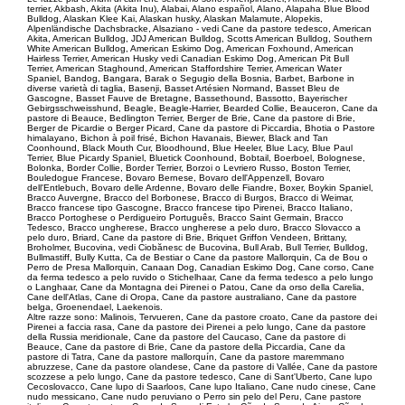
terrier, Akbash, Akita (Akita Inu), Alabai, Alano español, Alano, Alapaha Blue Blood
Bulldog, Alaskan Klee Kai, Alaskan husky, Alaskan Malamute, Alopekis,
Alpenländische Dachsbracke, Alsaziano - vedi Cane da pastore tedesco, American
Akita, American Bulldog, JDJ American Bulldog, Scotts American Bulldog, Southern
White American Bulldog, American Eskimo Dog, American Foxhound, American
Hairless Terrier, American Husky vedi Canadian Eskimo Dog, American Pit Bull
Terrier, American Staghound, American Staffordshire Terrier, American Water
Spaniel, Bandog, Bangara, Barak o Segugio della Bosnia, Barbet, Barbone in
diverse varietà di taglia, Basenji, Basset Artésien Normand, Basset Bleu de
Gascogne, Basset Fauve de Bretagne, Bassethound, Bassotto, Bayerischer
Gebirgsschweisshund, Beagle, Beagle-Harrier, Bearded Collie, Beauceron, Cane da
pastore di Beauce, Bedlington Terrier, Berger de Brie, Cane da pastore di Brie,
Berger de Picardie o Berger Picard, Cane da pastore di Piccardia, Bhotia o Pastore
himalayano, Bichon à poil frisé, Bichon Havanais, Biewer, Black and Tan
Coonhound, Black Mouth Cur, Bloodhound, Blue Heeler, Blue Lacy, Blue Paul
Terrier, Blue Picardy Spaniel, Bluetick Coonhound, Bobtail, Boerboel, Bolognese,
Bolonka, Border Collie, Border Terrier, Borzoi o Levriero Russo, Boston Terrier,
Bouledogue Francese, Bovaro Bernese, Bovaro dell'Appenzell, Bovaro
dell'Entlebuch, Bovaro delle Ardenne, Bovaro delle Fiandre, Boxer, Boykin Spaniel,
Bracco Auvergne, Bracco del Borbonese, Bracco di Burgos, Bracco di Weimar,
Bracco francese tipo Gascogne, Bracco francese tipo Pirenei, Bracco Italiano,
Bracco Portoghese o Perdigueiro Português, Bracco Saint Germain, Bracco
Tedesco, Bracco ungherese, Bracco ungherese a pelo duro, Bracco Slovacco a
pelo duro, Briard, Cane da pastore di Brie, Briquet Griffon Vendeen, Brittany,
Broholmer, Bucovina, vedi Ciobănesc de Bucovina, Bull Arab, Bull Terrier, Bulldog,
Bullmastiff, Bully Kutta, Ca de Bestiar o Cane da pastore Mallorquin, Ca de Bou o
Perro de Presa Mallorquin, Canaan Dog, Canadian Eskimo Dog, Cane corso, Cane
da ferma tedesco a pelo ruvido o Stichelhaar, Cane da ferma tedesco a pelo lungo
o Langhaar, Cane da Montagna dei Pirenei o Patou, Cane da orso della Carelia,
Cane dell'Atlas, Cane di Oropa, Cane da pastore australiano, Cane da pastore
belga, Groenendael, Laekenois.
Altre razze sono: Malinois, Tervueren, Cane da pastore croato, Cane da pastore dei
Pirenei a faccia rasa, Cane da pastore dei Pirenei a pelo lungo, Cane da pastore
della Russia meridionale, Cane da pastore del Caucaso, Cane da pastore di
Beauce, Cane da pastore di Brie, Cane da pastore della Piccardia, Cane da
pastore di Tatra, Cane da pastore mallorquín, Cane da pastore maremmano
abruzzese, Cane da pastore olandese, Cane da pastore di Vallée, Cane da pastore
scozzese a pelo lungo, Cane da pastore tedesco, Cane di Sant'Uberto, Cane lupo
Cecoslovacco, Cane lupo di Saarloos, Cane lupo Italiano, Cane nudo cinese, Cane
nudo messicano, Cane nudo peruviano o Perro sin pelo del Peru, Cane pastore