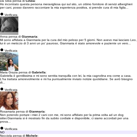
Da Silva pensa di
Cinzia
:
Ho incontrato questa persona meravigliosa qui sul sito, un ottimo fornitore di servizi alberghieri
per cani, posso davvero raccontare la mia esperienza positiva, si prende cura di mia figlia...
Verificata
Anna pensa di
Gianmaria
:
Mi sono affidata a Gianmaria per la cura del mio peloso per 5 giorni. Non avevo mai lasciato Leo,
lui è un meticcio di 3 anni un po' pauroso, Gianmaria é stato amorevole e paziente un vero...
Verificata
Maria Grazia pensa di
Gabriella
:
Gabriella è gentilissima e mi sono sentita tranquilla con lei, la mia cagnolina era come a casa.
L'ha trattata amorevolmente e mi ha puntualmente inviato notizie quotidiane. Se avrò bisogno
di...
Verificata
Rosamaria pensa di
Gianmaria
:
Non potendo portare i miei 2 cani con me, mi sono affidato per la prima volta ad un dog
sitter.Gianmaria si è mostrato fin da subito cordiale e disponibile, ci siamo accordati per una
prova...
Verificata
NO
Nocciola pensa di
Michele
: