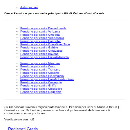
Asilo per cani
Cerca Pensione per cani nelle principali città di Verbano-Cusio-Ossola
Pensione per cani a Domodossola
Pensione per cani a Verbania
Pensione per cani a Omegna
Pensione per cani a Villadossola
Pensione per cani a Cannobio
Pensione per cani a Gravellona Toce
Pensione per cani a Gabbio
Pensione per cani a Ornavasso
Pensione per cani a Baveno
Pensione per cani a Crevoladossola
Pensione per cani a Miazzina
Pensione per cani a Crodo
Pensione per cani a Trontano
Pensione per cani a Cissano
Pensione per cani a Piedimulera
Pensione per cani a Casale Corte Cerro
Pensione per cani a Craveggia
Pensione per cani a Ghiffa
Pensione per cani a Cresseglio
Pensione per cani a Oggebbio
Su Cronoshare troverai i migliori professionisti di Pensioni per Cani di fiducia a Beura |
Comfort e cura. Richiedi un preventivo e fino a 4 professionisti della tua zona ti
contatteranno entro poche ore.
Vuoi lavorare con noi?
Registrati Gratis