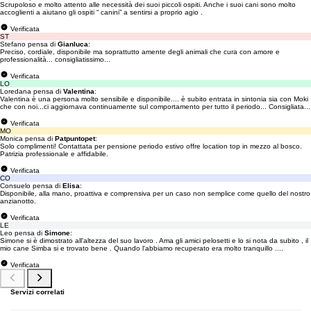
Scrupoloso e molto attento alle necessità dei suoi piccoli ospiti. Anche i suoi cani sono molto
accoglienti a aiutano gli ospiti “ canini” a sentirsi a proprio agio .
Verificata
ST
Stefano pensa di
Gianluca
:
Preciso, cordiale, disponibile ma soprattutto amente degli animali che cura con amore e
professionalità... consigliatissimo...
Verificata
LO
Loredana pensa di
Valentina
:
Valentina è una persona molto sensibile e disponibile.... è subito entrata in sintonia sia con Moki
che con noi...ci aggiornava continuamente sul comportamento per tutto il periodo... Consigliata...
Verificata
MO
Monica pensa di
Patpuntopet
:
Solo complimenti! Contattata per pensione periodo estivo offre location top in mezzo al bosco.
Patrizia professionale e affidabile.
Verificata
CO
Consuelo pensa di
Elisa
:
Disponibile, alla mano, proattiva e comprensiva per un caso non semplice come quello del nostro
anzianotto.
Verificata
LE
Leo pensa di
Simone
:
Simone si è dimostrato all'altezza del suo lavoro . Ama gli amici pelosetti e lo si nota da subito , il
mio cane Simba si e trovato bene . Quando l'abbiamo recuperato era molto tranquillo ....
Verificata
Servizi correlati