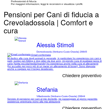
Professionisti di fiducia
Per maggiori informazioni, leggi le recensioni e visualizza i profili.
Pensioni per Cani di fiducia a
Crevoladossola | Comfort e
cura
Alessia Stimoli
Domodossola (Verbano-Cusio-Ossola) 28845
Email confermata
Mi dedico alla cura degli animali in generale, in particolare ho esperienza con cani e
gatti, svolgo pet-Sitting e dog sitter da due anni, mi prendo cura di qualsiasi razza di
cane (taglia piccola/media/grande) ho esperienza anche nella cura di allevamenti
(ho accudito per poco più di un mese un allevamento di boxer). Sono disposta
anche a ospitare per il tempo desiderato.
Chiedere preventivo
Stefania
Villadossola (Verbano-Cusio-Ossola) 28844
Servizio di pensione per cani al mio domicilio, tre passeggiate al giorno garantite,
assistenza veterinaria vicino alla mia abitazione
Chiedere preventivo