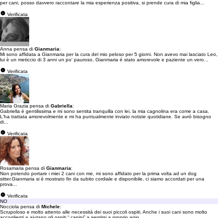
per cani, posso davvero raccontare la mia esperienza positiva, si prende cura di mia figlia...
Verificata
Anna pensa di
Gianmaria
:
Mi sono affidata a Gianmaria per la cura del mio peloso per 5 giorni. Non avevo mai lasciato Leo,
lui è un meticcio di 3 anni un po' pauroso, Gianmaria é stato amorevole e paziente un vero...
Verificata
Maria Grazia pensa di
Gabriella
:
Gabriella è gentilissima e mi sono sentita tranquilla con lei, la mia cagnolina era come a casa.
L'ha trattata amorevolmente e mi ha puntualmente inviato notizie quotidiane. Se avrò bisogno
di...
Verificata
Rosamaria pensa di
Gianmaria
:
Non potendo portare i miei 2 cani con me, mi sono affidato per la prima volta ad un dog
sitter.Gianmaria si è mostrato fin da subito cordiale e disponibile, ci siamo accordati per una
prova...
Verificata
NO
Nocciola pensa di
Michele
:
Scrupoloso e molto attento alle necessità dei suoi piccoli ospiti. Anche i suoi cani sono molto
accoglienti a aiutano gli ospiti “ canini” a sentirsi a proprio agio .