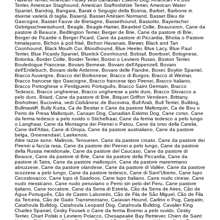
Terrier, American Staghound, American Staffordshire Terrier, American Water
Spaniel, Bandog, Bangara, Barak o Segugio della Bosnia, Barbet, Barbone in
diverse varietà di taglia, Basenji, Basset Artésien Normand, Basset Bleu de
Gascogne, Basset Fauve de Bretagne, Bassethound, Bassotto, Bayerischer
Gebirgsschweisshund, Beagle, Beagle-Harrier, Bearded Collie, Beauceron, Cane da
pastore di Beauce, Bedlington Terrier, Berger de Brie, Cane da pastore di Brie,
Berger de Picardie o Berger Picard, Cane da pastore di Piccardia, Bhotia o Pastore
himalayano, Bichon à poil frisé, Bichon Havanais, Biewer, Black and Tan
Coonhound, Black Mouth Cur, Bloodhound, Blue Heeler, Blue Lacy, Blue Paul
Terrier, Blue Picardy Spaniel, Bluetick Coonhound, Bobtail, Boerboel, Bolognese,
Bolonka, Border Collie, Border Terrier, Borzoi o Levriero Russo, Boston Terrier,
Bouledogue Francese, Bovaro Bernese, Bovaro dell'Appenzell, Bovaro
dell'Entlebuch, Bovaro delle Ardenne, Bovaro delle Fiandre, Boxer, Boykin Spaniel,
Bracco Auvergne, Bracco del Borbonese, Bracco di Burgos, Bracco di Weimar,
Bracco francese tipo Gascogne, Bracco francese tipo Pirenei, Bracco Italiano,
Bracco Portoghese o Perdigueiro Português, Bracco Saint Germain, Bracco
Tedesco, Bracco ungherese, Bracco ungherese a pelo duro, Bracco Slovacco a
pelo duro, Briard, Cane da pastore di Brie, Briquet Griffon Vendeen, Brittany,
Broholmer, Bucovina, vedi Ciobănesc de Bucovina, Bull Arab, Bull Terrier, Bulldog,
Bullmastiff, Bully Kutta, Ca de Bestiar o Cane da pastore Mallorquin, Ca de Bou o
Perro de Presa Mallorquin, Canaan Dog, Canadian Eskimo Dog, Cane corso, Cane
da ferma tedesco a pelo ruvido o Stichelhaar, Cane da ferma tedesco a pelo lungo
o Langhaar, Cane da Montagna dei Pirenei o Patou, Cane da orso della Carelia,
Cane dell'Atlas, Cane di Oropa, Cane da pastore australiano, Cane da pastore
belga, Groenendael, Laekenois.
Altre razze sono: Malinois, Tervueren, Cane da pastore croato, Cane da pastore dei
Pirenei a faccia rasa, Cane da pastore dei Pirenei a pelo lungo, Cane da pastore
della Russia meridionale, Cane da pastore del Caucaso, Cane da pastore di
Beauce, Cane da pastore di Brie, Cane da pastore della Piccardia, Cane da
pastore di Tatra, Cane da pastore mallorquín, Cane da pastore maremmano
abruzzese, Cane da pastore olandese, Cane da pastore di Vallée, Cane da pastore
scozzese a pelo lungo, Cane da pastore tedesco, Cane di Sant'Uberto, Cane lupo
Cecoslovacco, Cane lupo di Saarloos, Cane lupo Italiano, Cane nudo cinese, Cane
nudo messicano, Cane nudo peruviano o Perro sin pelo del Peru, Cane pastore
italiano, Cane toccatore, Cane da Serra di Estrela, Cão da Serra de Aires, Cão de
Água Português, Cão de Castro Laboreiro, Cão de Fila de São Miguel, Cão de Fila
da Terceira, Cão de Gado Transmontano, Caravan Hound, Carlino o Pug, Carpatin,
Catahoula Bulldog, Catahoula Leopard Dog, Catahoula Bulldog, Cavalier King
Charles Spaniel, Cesky Fousek o Cane da ferma Boemo a pelo ruvido, Cesky
Terrier, Chart Polski o Levriero Polacco, Chesapeake Bay Retriever, Chien de Saint