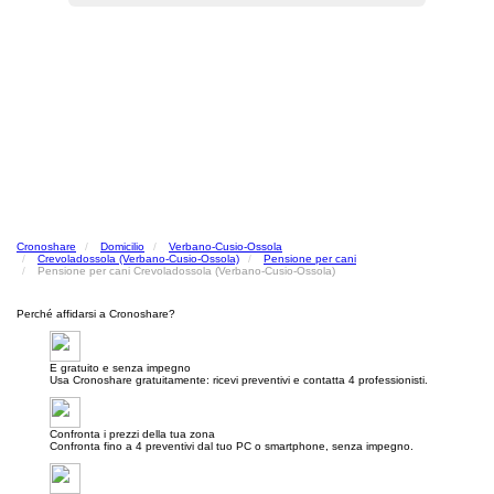
Cronoshare
Domicilio
Verbano-Cusio-Ossola
Crevoladossola (Verbano-Cusio-Ossola)
Pensione per cani
Pensione per cani Crevoladossola (Verbano-Cusio-Ossola)
Perché affidarsi a Cronoshare?
E gratuito e senza impegno
Usa Cronoshare gratuitamente: ricevi preventivi e contatta 4 professionisti.
Confronta i prezzi della tua zona
Confronta fino a 4 preventivi dal tuo PC o smartphone, senza impegno.