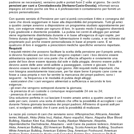
padrone se necessario), verranno puliti e portati fuori 2 volte al giorno. Se cerchi
pensioni per cani a Crevoladossola (Verbano-Cusio-Ossola)
, informati senza
impegno ed entro poche ore fino a 4 professionisti ti contatteranno per fornirti un
prezzo personalizzato.
Con questo servizio di Pensione per cani si potrà concordare il ritiro e consegna del
cane che dovrà soggiornare in base alla disponibilità del proprietario. Tutti gli amici
a quattro zampe avranno a disposizione un programma studiato appositamente per
loro, con esigenze mirate per ognuno di loro. In questo modo il soggiorno diventerà
il più gradevole e divertente possibile. La pulizia nei centri di alloggio per animali
viene regolarmente disinfettata durante e in base all'esigenza di ogni ospite, per
l'intera durata del soggiorno. Anche l'alimentazione è molto curata, e se richiesto dal
proprietario può anche essere personalizzata in base al proprio cane. E se
qualcuno di loro è soggetto a prescrizioni mediche specifiche verranno rispettate.
Requisiti
I requisiti minimi che possono facilitare la scelta della pensione per il proprio amico,
si devono focalizzare sui box dove vengono ospitati i cani: i box devono essere
abbastanza spaziosi con una parte che si affaccia all'aperto e ovviamente una
parte del box deve essere riparata dal sole e dalla pioggia; devono essere puliti e
devono avere delle aree verdi adibite a passeggiare, correre e giocare. I box
devono essere lavati e disinfettati ogni giorno. Altri requisiti molto importanti, che
non bisogna assolutamente trascurare, per far stare bene il proprio cane come se
fosse a casa propria e non far sentire la mancanza dei propri padroni, sono i
seguenti: - la frequenza e le modalità di pulizia degli alloggi;
- assicuratevi che i cani vengano alimentati a sufficienza e secondo le loro
esigenze;
- gli orari che vengono sottoposti durante la giornata;
- la presenza di un custode o comunque responsabile 24 ore su 24;
- presenza di un veterinario.
Una soluzione perfetta in cui lasciare il nostro amato amico a quattro zampe è un
asilo per cani, ovvero una sorta di istituto che offre la possibilità di accogliere i cani
durante l'intera giornata lavorativa dei propri padroni. All'interno di questi asili per
cani, si svolgono attività che il cane avrà la possibilità di realizzare.
Le razze più comuni di cani che serviamo sono: Affenpinscher, Africanis, Airedale
terrier, Akbash, Akita (Akita Inu), Alabai, Alano español, Alano, Alapaha Blue Blood
Bulldog, Alaskan Klee Kai, Alaskan husky, Alaskan Malamute, Alopekis,
Alpenländische Dachsbracke, Alsaziano - vedi Cane da pastore tedesco, American
Akita, American Bulldog, JDJ American Bulldog, Scotts American Bulldog, Southern
White American Bulldog, American Eskimo Dog, American Foxhound, American
Hairless Terrier, American Husky vedi Canadian Eskimo Dog, American Pit Bull