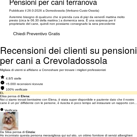
Pensioni per cani terranova
Pubblicato il 26-3-2026 a Domodossola (Verbano-Cusio-Ossola)
Avremmo bisogno di qualcuno che si prenda cura di pier da venerdì mattina molto
presto (circa le 06.30 della mattina ) a domenica sera. È una sorpresa per il
proprietario del cane, quindi non possiamo consegnarlo la sera precedente
Chiedi Preventivo Gratis
Recensioni dei clienti su pensioni
per cani a Crevoladossola
Migliaia di utenti si affidano a Cronoshare per trovare i migliori professionisti
4.8/5 stelle
+5.000 recensioni ricevute
100% verificate
EL
Elisa pensa di
Elena
:
Noi ci siamo trovati benissimo con Elena, è stata super disponibile e paziente dato che il nostro
cane è un po' diffidente con le persone, è riuscita in poco tempo ad instaurare un rapporto con...
Verificata
Da Silva pensa di
Cinzia
:
Ho incontrato questa persona meravigliosa qui sul sito, un ottimo fornitore di servizi alberghieri