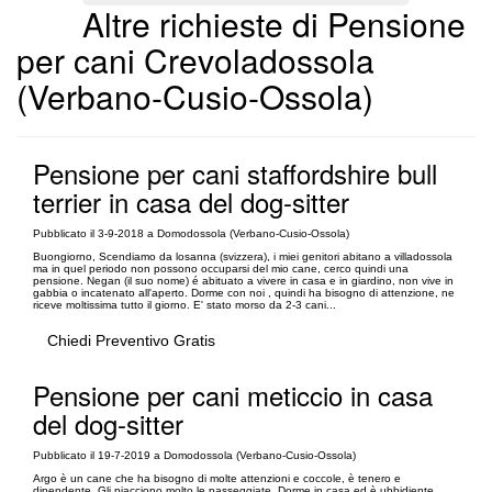
Altre richieste di Pensione
per cani Crevoladossola
(Verbano-Cusio-Ossola)
Pensione per cani staffordshire bull
terrier in casa del dog-sitter
Pubblicato il 3-9-2018 a Domodossola (Verbano-Cusio-Ossola)
Buongiorno, Scendiamo da losanna (svizzera), i miei genitori abitano a villadossola
ma in quel periodo non possono occuparsi del mio cane, cerco quindi una
pensione. Negan (il suo nome) é abituato a vivere in casa e in giardino, non vive in
gabbia o incatenato all'aperto. Dorme con noi , quindi ha bisogno di attenzione, ne
riceve moltissima tutto il giorno. E' stato morso da 2-3 cani...
Chiedi Preventivo Gratis
Pensione per cani meticcio in casa
del dog-sitter
Pubblicato il 19-7-2019 a Domodossola (Verbano-Cusio-Ossola)
Argo è un cane che ha bisogno di molte attenzioni e coccole, è tenero e
dipendente. Gli piacciono molto le passeggiate. Dorme in casa ed è ubbidiente.