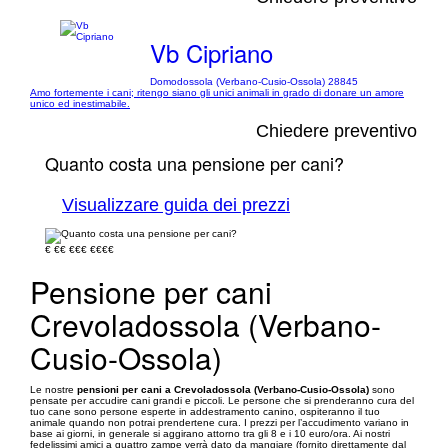
Vb Cipriano
Domodossola (Verbano-Cusio-Ossola) 28845
Amo fortemente i cani; ritengo siano gli unici animali in grado di donare un amore
unico ed inestimabile.
Chiedere preventivo
Quanto costa una pensione per cani?
Visualizzare guida dei prezzi
€
€€
€€€
€€€€
Pensione per cani
Crevoladossola (Verbano-
Cusio-Ossola)
Le nostre
pensioni per cani a Crevoladossola (Verbano-Cusio-Ossola)
sono
pensate per accudire cani grandi e piccoli. Le persone che si prenderanno cura del
tuo cane sono persone esperte in addestramento canino, ospiteranno il tuo
animale quando non potrai prendertene cura. I prezzi per l’accudimento variano in
base ai giorni, in generale si aggirano attorno tra gli 8 e i 10 euro/ora. Ai nostri
fedelissimi amici a quattro zampe verrà dato da mangiare (fornito direttamente dal