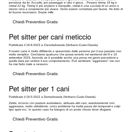
pensione da lei. Accuditi, per passeggio e cibo e gioco... Pesano timmy 19 kg e
cristal 22 kg. Timmy è più anziano e tranquillo, cristal è una cucciola di un anno e
mezzo circa e ovviamente più vivace. Vorrei essere contattata per favore. Ho letto di
lei buone recensioni. Grazie mille
Chiedi Preventivo Gratis
Pet sitter per cani meticcio
Pubblicato il 18-8-2023 a Crevoladossola (Verbano-Cusio-Ossola)
Il nostro cane è molto diffidente e spaventato dalle persone per il suo passato non
molto semplice. Cerchiamo qualcuno che possa tenerlo nel weekend del 9 e 10
settembre 2023, facendo se è possibile anche una prova nei giorni precedenti a
quella data per vedere il suo comportamento. Può sembrare "aggressivo" ma non
ha mai fatto male a nessuno.
Chiedi Preventivo Gratis
Pet sitter per 1 cani
Pubblicato il 16-5-2022 a Domodossola (Verbano-Cusio-Ossola)
Zelda, incrocio con pastore australiano, abituata altri cani, assolutamente non
aggressiva, molto ubbidiente, unico problema ha molta paura dei temporali e colpi
tipo spari ecc. In questo caso ha bisogno di un posto chiuso dove rifugiarsi.
Chiedi Preventivo Gratis