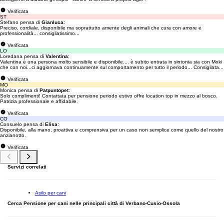
Verificata
ST
Stefano pensa di
Gianluca
:
Preciso, cordiale, disponibile ma soprattutto amente degli animali che cura con amore e
professionalità... consigliatissimo...
Verificata
LO
Loredana pensa di
Valentina
:
Valentina è una persona molto sensibile e disponibile.... è subito entrata in sintonia sia con Moki
che con noi...ci aggiornava continuamente sul comportamento per tutto il periodo... Consigliata...
Verificata
MO
Monica pensa di
Patpuntopet
:
Solo complimenti! Contattata per pensione periodo estivo offre location top in mezzo al bosco.
Patrizia professionale e affidabile.
Verificata
CO
Consuelo pensa di
Elisa
:
Disponibile, alla mano, proattiva e comprensiva per un caso non semplice come quello del nostro
anzianotto.
Verificata
Servizi correlati
Asilo per cani
Cerca Pensione per cani nelle principali città di Verbano-Cusio-Ossola