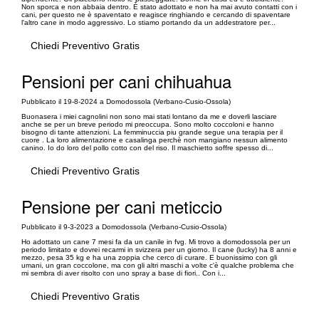
Non sporca e non abbaia dentro. È stato adottato e non ha mai avuto contatti con i
cani, per questo ne è spaventato e reagisce ringhiando e cercando di spaventare
l'altro cane in modo aggressivo. Lo stiamo portando da un addestratore per...
Chiedi Preventivo Gratis
Pensioni per cani chihuahua
Pubblicato il 19-8-2024 a Domodossola (Verbano-Cusio-Ossola)
Buonasera i miei cagnolini non sono mai stati lontano da me e doverli lasciare
anche se per un breve periodo mi preoccupa. Sono molto coccoloni e hanno
bisogno di tante attenzioni. La femminuccia piu grande segue una terapia per il
cuore . La loro alimentazione e casalinga perchè non mangiano nessun alimento
canino. Io do loro del pollo cotto con del riso. Il maschietto soffre spesso di...
Chiedi Preventivo Gratis
Pensione per cani meticcio
Pubblicato il 9-3-2023 a Domodossola (Verbano-Cusio-Ossola)
Ho adottato un cane 7 mesi fa da un canile in fvg. Mi trovo a domodossola per un
periodo limitato e dovrei recarmi in svizzera per un giorno. Il cane (lucky) ha 8 anni e
mezzo, pesa 35 kg e ha una zoppia che cerco di curare. E buonissimo con gli
umani, un gran coccolone, ma con gli altri maschi a volte c'è qualche problema che
mi sembra di aver risolto con uno spray a base di fiori.. Con i...
Chiedi Preventivo Gratis