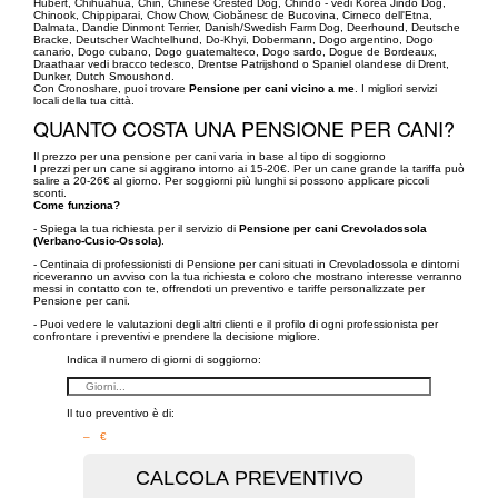
Hubert, Chihuahua, Chin, Chinese Crested Dog, Chindo - vedi Korea Jindo Dog,
Chinook, Chippiparai, Chow Chow, Ciobănesc de Bucovina, Cirneco dell'Etna,
Dalmata, Dandie Dinmont Terrier, Danish/Swedish Farm Dog, Deerhound, Deutsche
Bracke, Deutscher Wachtelhund, Do-Khyi, Dobermann, Dogo argentino, Dogo
canario, Dogo cubano, Dogo guatemalteco, Dogo sardo, Dogue de Bordeaux,
Draathaar vedi bracco tedesco, Drentse Patrijshond o Spaniel olandese di Drent,
Dunker, Dutch Smoushond.
Con Cronoshare, puoi trovare
Pensione per cani vicino a me
. I migliori servizi
locali della tua città.
QUANTO COSTA UNA PENSIONE PER CANI?
Il prezzo per una pensione per cani varia in base al tipo di soggiorno
I prezzi per un cane si aggirano intorno ai 15-20€. Per un cane grande la tariffa può
salire a 20-26€ al giorno. Per soggiorni più lunghi si possono applicare piccoli
sconti.
Come funziona?
- Spiega la tua richiesta per il servizio di
Pensione per cani Crevoladossola
(Verbano-Cusio-Ossola)
.
- Centinaia di professionisti di Pensione per cani situati in Crevoladossola e dintorni
riceveranno un avviso con la tua richiesta e coloro che mostrano interesse verranno
messi in contatto con te, offrendoti un preventivo e tariffe personalizzate per
Pensione per cani.
- Puoi vedere le valutazioni degli altri clienti e il profilo di ogni professionista per
confrontare i preventivi e prendere la decisione migliore.
Indica il numero di giorni di soggiorno:
Il tuo preventivo è di:
– €