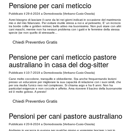
Pensione per cani meticcio
Pubblicato il 29-4-2024 a Domodossola (Verbano-Cusio-Ossola)
Avrei bisogno di lasciare il cane da lei nei giorni indicati in occasione del matrimonio
mio e del mio fidanzato. Per evitare inutile stress a noi e al pelosetto. E' un incrocio
tra borde collie e golden retriver, bello attivo ma buonissimo. Non può stare con altri
cani maschi, mentre non ha nessun problema con i gatti e le femmine della stessa
specie (se non quello di stressarle...
Chiedi Preventivo Gratis
Pensione per cani meticcio pastore
australiano in casa del dog-sitter
Pubblicato il 10-7-2019 a Domodossola (Verbano-Cusio-Ossola)
Cane molto coccolone, tranquillo e obbediente. Sta anche frequentando lezioni
presso un educatore per migliorare la sua capacità di relazione con i suoi simili, che
per ora risulta l'unico neo nel complesso. Si chiama argo e ha 6 anni. Non ha
particolari esigenze e non coccole e affetto. Ama ricevere il bacino della buonanotte
ed è molto goloso. A presto!
Chiedi Preventivo Gratis
Pensioni per cani pastore australiano
Pubblicato il 20-9-2024 a Domodossola (Verbano-Cusio-Ossola)
Andiamo in vacanza in europa per qualche giorno e vorremmo lasciare i cani in