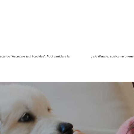
 cliccando “Accettare tutti i cookies”. Puoi cambiare la
configurazione
, e/o rifiutare, cosi come otten