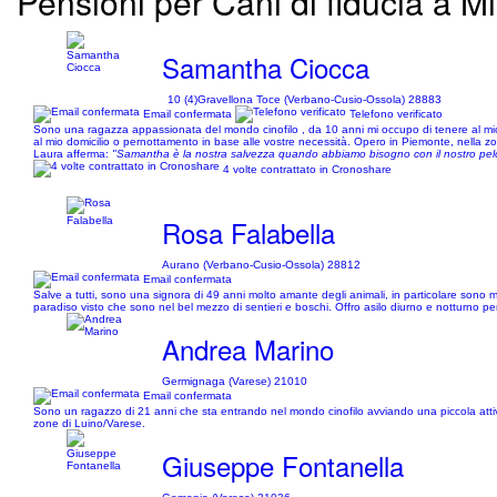
Pensioni per Cani di fiducia a M
Samantha Ciocca
10 (4)
Gravellona Toce (Verbano-Cusio-Ossola) 28883
Email confermata
Telefono verificato
Sono una ragazza appassionata del mondo cinofilo , da 10 anni mi occupo di tenere al mio do
al mio domicilio o pernottamento in base alle vostre necessità. Opero in Piemonte, nella 
Laura afferma:
"Samantha è la nostra salvezza quando abbiamo bisogno con il nostro pelo
4 volte contrattato in Cronoshare
Rosa Falabella
Aurano (Verbano-Cusio-Ossola) 28812
Email confermata
Salve a tutti, sono una signora di 49 anni molto amante degli animali, in particolare sono 
paradiso visto che sono nel bel mezzo di sentieri e boschi. Offro asilo diurno e notturno per c
Andrea Marino
Germignaga (Varese) 21010
Email confermata
Sono un ragazzo di 21 anni che sta entrando nel mondo cinofilo avviando una piccola attivit
zone di Luino/Varese.
Giuseppe Fontanella