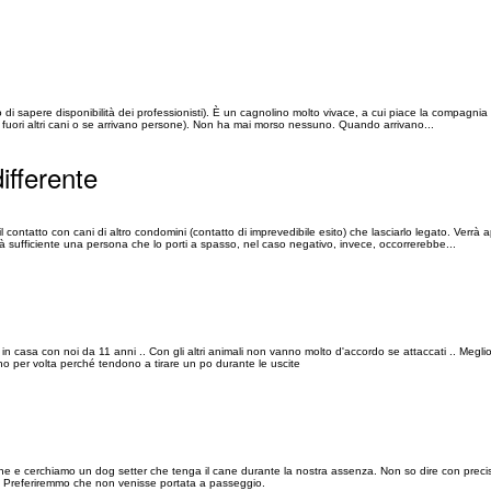
 di sapere disponibilità dei professionisti). È un cagnolino molto vivace, a cui piace la compagnia (
 fuori altri cani o se arrivano persone). Non ha mai morso nessuno. Quando arrivano...
ifferente
 contatto con cani di altro condomini (contatto di imprevedibile esito) che lasciarlo legato. Verrà 
arà sufficiente una persona che lo porti a spasso, nel caso negativo, invece, occorrerebbe...
asa con noi da 11 anni .. Con gli altri animali non vanno molto d'accordo se attaccati .. Meglio 
uno per volta perché tendono a tirare un po durante le uscite
ne e cerchiamo un dog setter che tenga il cane durante la nostra assenza. Non so dire con precis
. Preferiremmo che non venisse portata a passeggio.