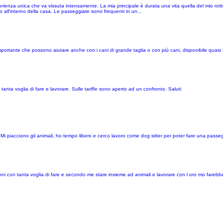
enza unica che va vissuta intensamente. La mia principale è durata una vita quella del mio rottwei
o all'interno della casa. Le passeggiate sono frequenti in un...
importante che possono aiutare anche con i cani di grande taglia o con più cani, disponibile quas
ta voglia di fare e lavorare. Sulle tariffe sono aperto ad un confronto. Saluti
Mi piacciono gli animali, ho tempo libero e cerco lavoro come dog sitter per poter fare una passeg
ni con tanta voglia di fare e secondo me stare insieme ad animali e lavorare con l oro mo farebb