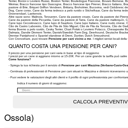
Terrier, Borzoi o Levriero Russo, Boston Terrier, Bouledogue Francese, Bovaro Bernese, B
Weimar, Bracco francese tipo Gascogne, Bracco francese tipo Pirenei, Bracco Italiano, 
pastore di Brie, Briquet Griffon Vendeen, Brittany, Broholmer, Bucovina, vedi Ciobănesc d
Dog, Cane corso, Cane da ferma tedesco a pelo ruvido o Stichelhaar, Cane da ferma tede
Groenendael, Laekenois.
Altre razze sono: Malinois, Tervueren, Cane da pastore croato, Cane da pastore dei Piren
Cane da pastore della Piccardia, Cane da pastore di Tatra, Cane da pastore mallorquín
Cane lupo Cecoslovacco, Cane lupo di Saarloos, Cane lupo Italiano, Cane nudo cinese, C
Cão de Castro Laboreiro, Cão de Fila de São Miguel, Cão de Fila da Terceira, Cão de G
ferma Boemo a pelo ruvido, Cesky Terrier, Chart Polski o Levriero Polacco, Chesapeake B
Dalmata, Dandie Dinmont Terrier, Danish/Swedish Farm Dog, Deerhound, Deutsche Brack
Drentse Patrijshond o Spaniel olandese di Drent, Dunker, Dutch Smoushond.
Con Cronoshare, puoi trovare
Pensione per cani vicino a me
. I migliori servizi locali della
QUANTO COSTA UNA PENSIONE PER CANI?
Il prezzo per una pensione per cani varia in base al tipo di soggiorno
I prezzi per un cane si aggirano intorno ai 15-20€. Per un cane grande la tariffa può salire 
Come funziona?
- Spiega la tua richiesta per il servizio di
Pensione per cani Miazzina (Verbano-Cusio-Oss
- Centinaia di professionisti di Pensione per cani situati in Miazzina e dintorni riceveranno
- Puoi vedere le valutazioni degli altri clienti e il profilo di ogni professionista per confronta
Indica il numero di giorni di soggiorno:
Ossola)