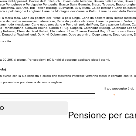
ovaro dell'Appenzell, Bovaro dell'Entlebuch, Bovaro delle Ardenne, Bovaro delle Fiandre, Boxer,
Bracco Portoghese o Perdigueiro Português, Bracco Saint Germain, Bracco Tedesco, Bracco unghe
e Bucovina, Bull Arab, Bull Terrier, Bulldog, Bullmastiff, Bully Kutta, Ca de Bestiar o Cane da 
sco a pelo lungo o Langhaar, Cane da Montagna dei Pirenei o Patou, Cane da orso della Carelia
ei a faccia rasa, Cane da pastore dei Pirenei a pelo lungo, Cane da pastore della Russia merid
, Cane da pastore maremmano abruzzese, Cane da pastore olandese, Cane da pastore di Vallée, 
ane nudo messicano, Cane nudo peruviano o Perro sin pelo del Peru, Cane pastore italiano, Ca
ado Transmontano, Caravan Hound, Carlino o Pug, Carpatin, Catahoula Bulldog, Catahoula Leopa
ay Retriever, Chien de Saint Hubert, Chihuahua, Chin, Chinese Crested Dog, Chindo - vedi Kore
e, Deutscher Wachtelhund, Do-Khyi, Dobermann, Dogo argentino, Dogo canario, Dogo cubano, D
 tua città.
a 20-26€ al giorno. Per soggiorni più lunghi si possono applicare piccoli sconti.
ola)
.
 un avviso con la tua richiesta e coloro che mostrano interesse verranno messi in contatto con te, 
re i preventivi e prendere la decisione migliore.
Il tuo preventivo è di:
– €
Pensione per ca