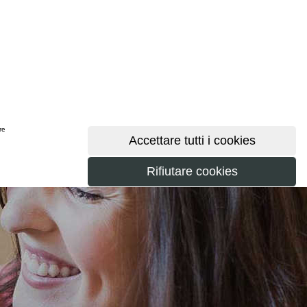
ere
maggiori