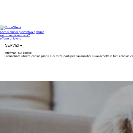
accedi
chiedi preventivo gratuito
sei un professionista?
offerte di lavoro
SERVIZI
Informani sui cookie
Cronoshare utilizza cookie propri e di terze parti per fini analitici. Puoi accettare tutti i cookie
informazioni
.