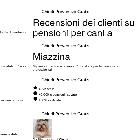
Chiedi Preventivo Gratis
Recensioni dei clienti su
pensioni per cani a
soffre la solitudine
Chiedi Preventivo Gratis
Miazzina
approntata un' area
Migliaia di utenti si affidano a Cronoshare per trovare i migliori
professionisti
Chiedi Preventivo Gratis
4.8/5 stelle
+5.000 recensioni ricevute
evitare rapporti
100% verificate
Chiedi Preventivo Gratis
ione la data,
Da Silva pensa di
Cinzia
: