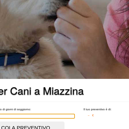
per Cani a Miazzina
o di giorni di soggiorno:
Il tuo preventivo è di:
– €