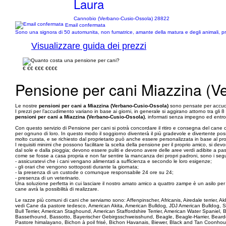
Laura
Cannobio (Verbano-Cusio-Ossola) 28822
Email confermata
Sono una signora di 50 automunita, non fumatrice, amante della matura e degli animali, pri
Visualizzare guida dei prezzi
€
€€
€€€
€€€€
Pensione per cani Miazzina (V
Le nostre
pensioni per cani a Miazzina (Verbano-Cusio-Ossola)
sono pensate per accudi
I prezzi per l’accudimento variano in base ai giorni, in generale si aggirano attorno tra gli 
pensioni per cani a Miazzina (Verbano-Cusio-Ossola)
, informati senza impegno ed entro 
Con questo servizio di Pensione per cani si potrà concordare il ritiro e consegna del cane 
per ognuno di loro. In questo modo il soggiorno diventerà il più gradevole e divertente possi
molto curata, e se richiesto dal proprietario può anche essere personalizzata in base al pr
I requisiti minimi che possono facilitare la scelta della pensione per il proprio amico, si
dal sole e dalla pioggia; devono essere puliti e devono avere delle aree verdi adibite a pass
come se fosse a casa propria e non far sentire la mancanza dei propri padroni, sono i seguent
- assicuratevi che i cani vengano alimentati a sufficienza e secondo le loro esigenze;
- gli orari che vengono sottoposti durante la giornata;
- la presenza di un custode o comunque responsabile 24 ore su 24;
- presenza di un veterinario.
Una soluzione perfetta in cui lasciare il nostro amato amico a quattro zampe è un asilo per cani,
cane avrà la possibilità di realizzare.
Le razze più comuni di cani che serviamo sono: Affenpinscher, Africanis, Airedale terrier,
vedi Cane da pastore tedesco, American Akita, American Bulldog, JDJ American Bulldog, 
Bull Terrier, American Staghound, American Staffordshire Terrier, American Water Spaniel
Bassethound, Bassotto, Bayerischer Gebirgsschweisshund, Beagle, Beagle-Harrier, Bearded 
Pastore himalayano, Bichon à poil frisé, Bichon Havanais, Biewer, Black and Tan Coonhoun