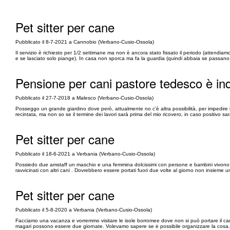
Pet sitter per cane
Pubblicato il 8-7-2021 a Cannobio (Verbano-Cusio-Ossola)
Il servizio è richiesto per 1/2 settimane ma non è ancora stato fissato il periodo (attendiamo
e se lasciato solo piange). In casa non sporca ma fa la guardia (quindi abbaia se passano
Pensione per cani pastore tedesco è ind
Pubblicato il 27-7-2018 a Malesco (Verbano-Cusio-Ossola)
Posseggo un grande giardino dove però, attualmente no c'è altra possibilità, per impedire il
recintata, ma non so se il termine dei lavori sarà prima del mio ricovero, in caso positivo s
Pet sitter per cane
Pubblicato il 18-6-2021 a Verbania (Verbano-Cusio-Ossola)
Possiedo due amstaff un maschio e una femmina dolcissimi con persone e bambini vivono in c
ravvicinati con altri cani . Dovrebbero essere portati fuori due volte al giorno non insieme 
Pet sitter per cane
Pubblicato il 5-8-2020 a Verbania (Verbano-Cusio-Ossola)
Facciamo una vacanza e vorremmo visitare le isole borromee dove non si può portare il ca
magari possono essere due giornate. Volevamo sapere se ė possibile organizzare la cosa