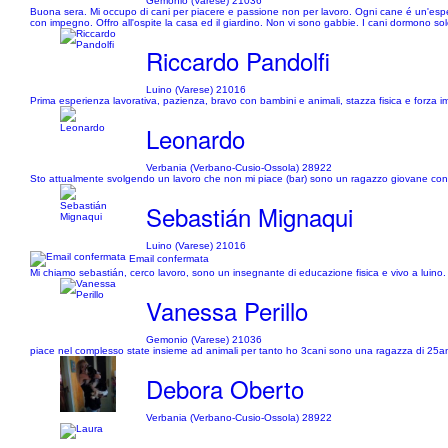
Gemonio (Varese) 21036
Buona sera. Mi occupo di cani per piacere e passione non per lavoro. Ogni cane é un'esperi
con impegno. Offro all'ospite la casa ed il giardino. Non vi sono gabbie. I cani dormono sol
Riccardo Pandolfi
Luino (Varese) 21016
Prima esperienza lavorativa, pazienza, bravo con bambini e animali, stazza fisica e forza 
Leonardo
Verbania (Verbano-Cusio-Ossola) 28922
Sto attualmente svolgendo un lavoro che non mi piace (bar) sono un ragazzo giovane con tan
Sebastián Mignaqui
Luino (Varese) 21016
Email confermata
Mi chiamo sebastián, cerco lavoro, sono un insegnante di educazione fisica e vivo a luino. 
Vanessa Perillo
Gemonio (Varese) 21036
piace nel complesso state insieme ad animali per tanto ho 3cani sono una ragazza di 25an
Debora Oberto
Verbania (Verbano-Cusio-Ossola) 28922