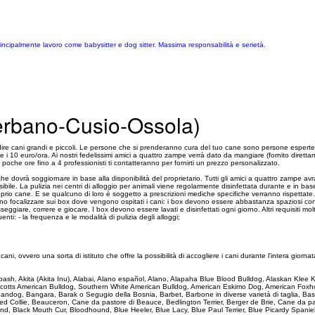
ncipalmente lavoro come babysitter e dog sitter. Massima responsabilità e serietà.
erbano-Cusio-Ossola)
re cani grandi e piccoli. Le persone che si prenderanno cura del tuo cane sono persone esperte
8 e i 10 euro/ora. Ai nostri fedelissimi amici a quattro zampe verrà dato da mangiare (fornito diretta
poche ore fino a 4 professionisti ti contatteranno per fornirti un prezzo personalizzato.
che dovrà soggiornare in base alla disponibilità del proprietario. Tutti gli amici a quattro zamp
bile. La pulizia nei centri di alloggio per animali viene regolarmente disinfettata durante e in bas
oprio cane. E se qualcuno di loro è soggetto a prescrizioni mediche specifiche verranno rispettate
 devono focalizzare sui box dove vengono ospitati i cani: i box devono essere abbastanza spaziosi c
eggiare, correre e giocare. I box devono essere lavati e disinfettati ogni giorno. Altri requisiti m
i: - la frequenza e le modalità di pulizia degli alloggi;
 ovvero una sorta di istituto che offre la possibilità di accogliere i cani durante l'intera giornata l
 Akbash, Akita (Akita Inu), Alabai, Alano español, Alano, Alapaha Blue Blood Bulldog, Alaskan Kle
Scotts American Bulldog, Southern White American Bulldog, American Eskimo Dog, American Foxho
, Bandog, Bangara, Barak o Segugio della Bosnia, Barbet, Barbone in diverse varietà di taglia,
Collie, Beauceron, Cane da pastore di Beauce, Bedlington Terrier, Berger de Brie, Cane da past
d, Black Mouth Cur, Bloodhound, Blue Heeler, Blue Lacy, Blue Paul Terrier, Blue Picardy Spanie