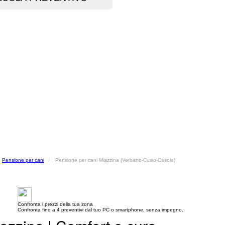
Pensione per cani
Pensione per cani Miazzina (Verbano-Cusio-Ossola)
Confronta i prezzi della tua zona
Confronta fino a 4 preventivi dal tuo PC o smartphone, senza impegno.