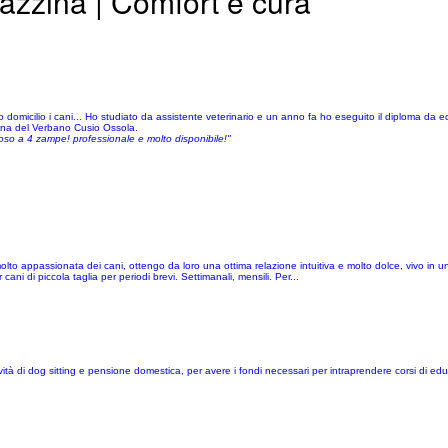
iazzina | Comfort e cura
micilio i cani... Ho studiato da assistente veterinario e un anno fa ho eseguito il diploma da edu
zona del Verbano Cusio Ossola.
so a 4 zampe! professionale e molto disponibile!"
molto appassionata dei cani, ottengo da loro una ottima relazione intuitiva e molto dolce, vivo in
ani di piccola taglia per periodi brevi. Settimanali, mensili. Per...
à di dog sitting e pensione domestica, per avere i fondi necessari per intraprendere corsi di edu