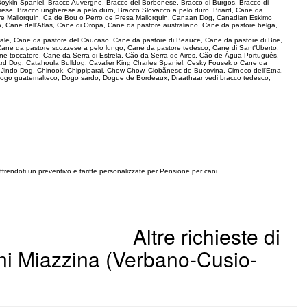
 Boykin Spaniel, Bracco Auvergne, Bracco del Borbonese, Bracco di Burgos, Bracco di
rese, Bracco ungherese a pelo duro, Bracco Slovacco a pelo duro, Briard, Cane da
pastore Mallorquin, Ca de Bou o Perro de Presa Mallorquin, Canaan Dog, Canadian Eskimo
, Cane dell'Atlas, Cane di Oropa, Cane da pastore australiano, Cane da pastore belga,
ionale, Cane da pastore del Caucaso, Cane da pastore di Beauce, Cane da pastore di Brie,
Cane da pastore scozzese a pelo lungo, Cane da pastore tedesco, Cane di Sant'Uberto,
ne toccatore, Cane da Serra di Estrela, Cão da Serra de Aires, Cão de Água Português,
rd Dog, Catahoula Bulldog, Cavalier King Charles Spaniel, Cesky Fousek o Cane da
a Jindo Dog, Chinook, Chippiparai, Chow Chow, Ciobănesc de Bucovina, Cirneco dell'Etna,
ogo guatemalteco, Dogo sardo, Dogue de Bordeaux, Draathaar vedi bracco tedesco,
offrendoti un preventivo e tariffe personalizzate per Pensione per cani.
Altre richieste di
ni Miazzina (Verbano-Cusio-