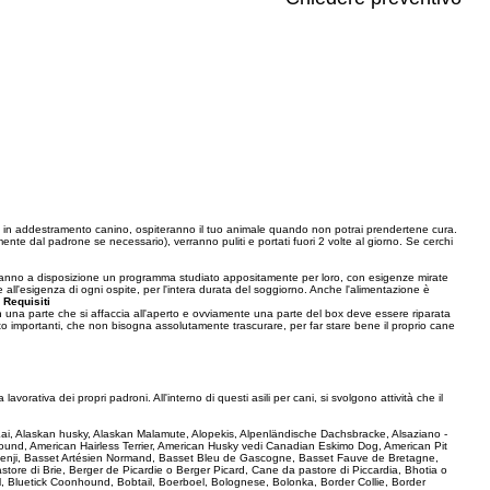
 in addestramento canino, ospiteranno il tuo animale quando non potrai prendertene cura.
mente dal padrone se necessario), verranno puliti e portati fuori 2 volte al giorno. Se cerchi
e avranno a disposizione un programma studiato appositamente per loro, con esigenze mirate
e all'esigenza di ogni ospite, per l'intera durata del soggiorno. Anche l'alimentazione è
.
Requisiti
on una parte che si affaccia all'aperto e ovviamente una parte del box deve essere riparata
olto importanti, che non bisogna assolutamente trascurare, per far stare bene il proprio cane
avorativa dei propri padroni. All'interno di questi asili per cani, si svolgono attività che il
e Kai, Alaskan husky, Alaskan Malamute, Alopekis, Alpenländische Dachsbracke, Alsaziano -
und, American Hairless Terrier, American Husky vedi Canadian Eskimo Dog, American Pit
 Basenji, Basset Artésien Normand, Basset Bleu de Gascogne, Basset Fauve de Bretagne,
ore di Brie, Berger de Picardie o Berger Picard, Cane da pastore di Piccardia, Bhotia o
l, Bluetick Coonhound, Bobtail, Boerboel, Bolognese, Bolonka, Border Collie, Border