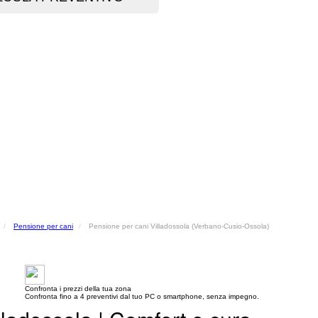
Pensione per cani
Pensione per cani Villadossola (Verbano-Cusio-Ossola)
Confronta i prezzi della tua zona
Confronta fino a 4 preventivi dal tuo PC o smartphone, senza impegno.