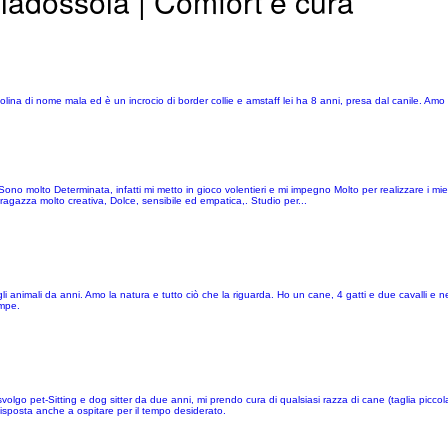
lladossola | Comfort e cura
ina di nome mala ed è un incrocio di border collie e amstaff lei ha 8 anni, presa dal canile. Amo 
no molto Determinata, infatti mi metto in gioco volentieri e mi impegno Molto per realizzare i miei
gazza molto creativa, Dolce, sensibile ed empatica,. Studio per...
animali da anni. Amo la natura e tutto ciò che la riguarda. Ho un cane, 4 gatti e due cavalli e ne
ampe.
, svolgo pet-Sitting e dog sitter da due anni, mi prendo cura di qualsiasi razza di cane (taglia pi
isposta anche a ospitare per il tempo desiderato.