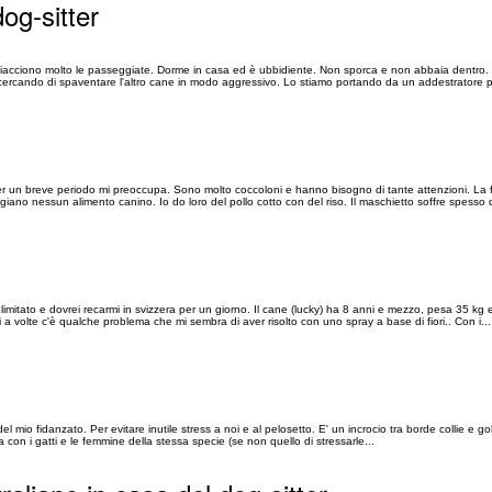
og-sitter
piacciono molto le passeggiate. Dorme in casa ed è ubbidiente. Non sporca e non abbaia dentro. 
cercando di spaventare l'altro cane in modo aggressivo. Lo stiamo portando da un addestratore pe
per un breve periodo mi preoccupa. Sono molto coccoloni e hanno bisogno di tante attenzioni. La
no nessun alimento canino. Io do loro del pollo cotto con del riso. Il maschietto soffre spesso d
imitato e dovrei recarmi in svizzera per un giorno. Il cane (lucky) ha 8 anni e mezzo, pesa 35 kg
a volte c'è qualche problema che mi sembra di aver risolto con uno spray a base di fiori.. Con i...
el mio fidanzato. Per evitare inutile stress a noi e al pelosetto. E' un incrocio tra borde collie e gol
on i gatti e le femmine della stessa specie (se non quello di stressarle...