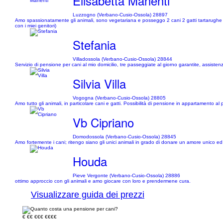
Elisabetta Manenti
Luzzogno (Verbano-Cusio-Ossola) 28897
Amo spassionatamente gli animali, sono vegetariana e posseggo 2 cani 2 gatti tartarughe e d
con i miei genitori)
Stefania
Villadossola (Verbano-Cusio-Ossola) 28844
Servizio di pensione per cani al mio domicilio, tre passeggiate al giorno garantite, assistenz
Silvia Villa
Vogogna (Verbano-Cusio-Ossola) 28805
Amo tutto gli animali, in particolare cani e gatti. Possibilità di pensione in appartamento al 
Vb Cipriano
Domodossola (Verbano-Cusio-Ossola) 28845
Amo fortemente i cani; ritengo siano gli unici animali in grado di donare un amore unico ed 
Houda
Pieve Vergonte (Verbano-Cusio-Ossola) 28886
ottimo approccio con gli animali e amo giocare con loro e prendermene cura.
Visualizzare guida dei prezzi
€
€€
€€€
€€€€