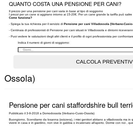
QUANTO COSTA UNA PENSIONE PER CANI?
Il prezzo per una pensione per cani varia in base al tipo di soggiorno
I prezzi per un cane si aggirano intorno ai 15-20€. Per un cane grande la tariffa può salire 
Come funziona?
- Spiega la tua richiesta per il servizio di
Pensione per cani Villadossola (Verbano-Cusio
- Centinaia di professionisti di Pensione per cani situati in Villadossola e dintorni ricever
- Puoi vedere le valutazioni degli altri clienti e il profilo di ogni professionista per confronta
Indica il numero di giorni di soggiorno:
Ossola)
Pensione per cani staffordshire bull terri
Pubblicato il 3-9-2018 a Domodossola (Verbano-Cusio-Ossola)
Buongiorno, Scendiamo da losanna (svizzera), i miei genitori abitano a villadossola ma i
vivere in casa e in giardino, non vive in gabbia o incatenato all'aperto. Dorme con noi , qui