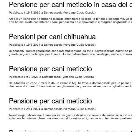
Pensione per cani meticcio in casa del d
Pubblicato il 19-7-2019 a Domodossola (Verbano-Cusio-Ossola)
Argo è un cane che ha bisogno di molte attenzioni e coccole, è tenero e dipendente. Gli 
non ha mai avuto contatti con i cani, per questo ne è spaventato e reagisce ringhiando e 
Pensioni per cani chihuahua
Pubblicato il 19-8-2024 a Domodossola (Verbano-Cusio-Ossola)
Buonasera i miei cagnolini non sono mai stati lontano da me e doverli lasciare anche se 
grande segue una terapia per il cuore . La loro alimentazione e casalinga perchè non mangia
Pensione per cani meticcio
Pubblicato il 9-3-2023 a Domodossola (Verbano-Cusio-Ossola)
Ho adottato un cane 7 mesi fa da un canile in fvg. Mi trovo a domodossola per un periodo l
che cerco di curare. E buonissimo con gli umani, un gran coccolone, ma con gli altri maschi 
Pensione per cani meticcio
Pubblicato il 29-4-2024 a Domodossola (Verbano-Cusio-Ossola)
Avrei bisogno di lasciare il cane da lei nei giorni indicati in occasione del matrimonio mio e d
attivo ma buonissimo. Non può stare con altri cani maschi, mentre non ha nessun problema c