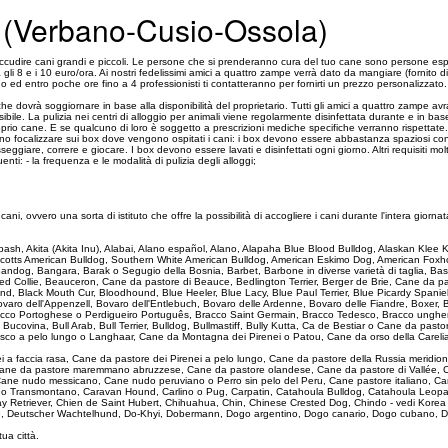
a (Verbano-Cusio-Ossola)
cudire cani grandi e piccoli. Le persone che si prenderanno cura del tuo cane sono persone esp
a gli 8 e i 10 euro/ora. Ai nostri fedelissimi amici a quattro zampe verrà dato da mangiare (fornito d
o ed entro poche ore fino a 4 professionisti ti contatteranno per fornirti un prezzo personalizzato.
che dovrà soggiornare in base alla disponibilità del proprietario. Tutti gli amici a quattro zamp
bile. La pulizia nei centri di alloggio per animali viene regolarmente disinfettata durante e in bas
oprio cane. E se qualcuno di loro è soggetto a prescrizioni mediche specifiche verranno rispettate
 devono focalizzare sui box dove vengono ospitati i cani: i box devono essere abbastanza spaziosi c
eggiare, correre e giocare. I box devono essere lavati e disinfettati ogni giorno. Altri requisiti m
i: - la frequenza e le modalità di pulizia degli alloggi;
 ovvero una sorta di istituto che offre la possibilità di accogliere i cani durante l'intera giornata l
 Akbash, Akita (Akita Inu), Alabai, Alano español, Alano, Alapaha Blue Blood Bulldog, Alaskan Kle
Scotts American Bulldog, Southern White American Bulldog, American Eskimo Dog, American Foxho
, Bandog, Bangara, Barak o Segugio della Bosnia, Barbet, Barbone in diverse varietà di taglia,
Collie, Beauceron, Cane da pastore di Beauce, Bedlington Terrier, Berger de Brie, Cane da past
d, Black Mouth Cur, Bloodhound, Blue Heeler, Blue Lacy, Blue Paul Terrier, Blue Picardy Spanie
ovaro dell'Appenzell, Bovaro dell'Entlebuch, Bovaro delle Ardenne, Bovaro delle Fiandre, Boxer,
Bracco Portoghese o Perdigueiro Português, Bracco Saint Germain, Bracco Tedesco, Bracco unghe
e Bucovina, Bull Arab, Bull Terrier, Bulldog, Bullmastiff, Bully Kutta, Ca de Bestiar o Cane da 
sco a pelo lungo o Langhaar, Cane da Montagna dei Pirenei o Patou, Cane da orso della Carelia
ei a faccia rasa, Cane da pastore dei Pirenei a pelo lungo, Cane da pastore della Russia merid
, Cane da pastore maremmano abruzzese, Cane da pastore olandese, Cane da pastore di Vallée, 
ane nudo messicano, Cane nudo peruviano o Perro sin pelo del Peru, Cane pastore italiano, Ca
ado Transmontano, Caravan Hound, Carlino o Pug, Carpatin, Catahoula Bulldog, Catahoula Leopa
ay Retriever, Chien de Saint Hubert, Chihuahua, Chin, Chinese Crested Dog, Chindo - vedi Kore
e, Deutscher Wachtelhund, Do-Khyi, Dobermann, Dogo argentino, Dogo canario, Dogo cubano, D
 tua città.