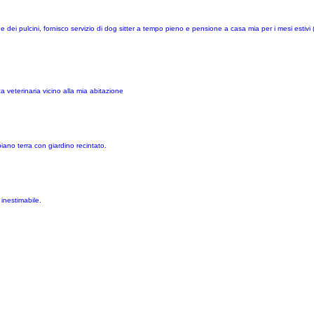
ei pulcini, fornisco servizio di dog sitter a tempo pieno e pensione a casa mia per i mesi estivi 
a veterinaria vicino alla mia abitazione
piano terra con giardino recintato.
inestimabile.