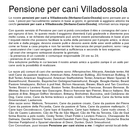
Pensione per cani Villadossol
Le nostre
pensioni per cani a Villadossola (Verbano-Cusio-Ossola)
sono pensate per ac
cura. I prezzi per l’accudimento variano in base ai giorni, in generale si aggirano attorno tr
cerchi
pensioni per cani a Villadossola (Verbano-Cusio-Ossola)
, informati senza impegn
Con questo servizio di Pensione per cani si potrà concordare il ritiro e consegna del cane 
per ognuno di loro. In questo modo il soggiorno diventerà il più gradevole e divertente possi
molto curata, e se richiesto dal proprietario può anche essere personalizzata in base al pr
I requisiti minimi che possono facilitare la scelta della pensione per il proprio amico, si
dal sole e dalla pioggia; devono essere puliti e devono avere delle aree verdi adibite a pass
come se fosse a casa propria e non far sentire la mancanza dei propri padroni, sono i seguent
- assicuratevi che i cani vengano alimentati a sufficienza e secondo le loro esigenze;
- gli orari che vengono sottoposti durante la giornata;
- la presenza di un custode o comunque responsabile 24 ore su 24;
- presenza di un veterinario.
Una soluzione perfetta in cui lasciare il nostro amato amico a quattro zampe è un asilo per cani,
cane avrà la possibilità di realizzare.
Le razze più comuni di cani che serviamo sono: Affenpinscher, Africanis, Airedale terrier,
vedi Cane da pastore tedesco, American Akita, American Bulldog, JDJ American Bulldog, 
Bull Terrier, American Staghound, American Staffordshire Terrier, American Water Spaniel
Bassethound, Bassotto, Bayerischer Gebirgsschweisshund, Beagle, Beagle-Harrier, Bearded 
Pastore himalayano, Bichon à poil frisé, Bichon Havanais, Biewer, Black and Tan Coonhoun
Terrier, Borzoi o Levriero Russo, Boston Terrier, Bouledogue Francese, Bovaro Bernese, B
Weimar, Bracco francese tipo Gascogne, Bracco francese tipo Pirenei, Bracco Italiano, 
pastore di Brie, Briquet Griffon Vendeen, Brittany, Broholmer, Bucovina, vedi Ciobănesc d
Dog, Cane corso, Cane da ferma tedesco a pelo ruvido o Stichelhaar, Cane da ferma tede
Groenendael, Laekenois.
Altre razze sono: Malinois, Tervueren, Cane da pastore croato, Cane da pastore dei Piren
Cane da pastore della Piccardia, Cane da pastore di Tatra, Cane da pastore mallorquín
Cane lupo Cecoslovacco, Cane lupo di Saarloos, Cane lupo Italiano, Cane nudo cinese, C
Cão de Castro Laboreiro, Cão de Fila de São Miguel, Cão de Fila da Terceira, Cão de G
ferma Boemo a pelo ruvido, Cesky Terrier, Chart Polski o Levriero Polacco, Chesapeake B
Dalmata, Dandie Dinmont Terrier, Danish/Swedish Farm Dog, Deerhound, Deutsche Brack
Drentse Patrijshond o Spaniel olandese di Drent, Dunker, Dutch Smoushond.
Con Cronoshare, puoi trovare
Pensione per cani vicino a me
. I migliori servizi locali della