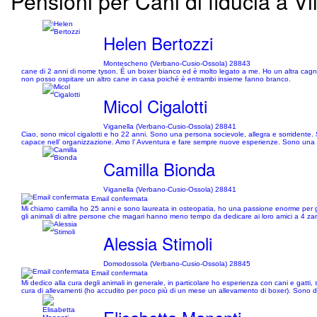
Pensioni per Cani di fiducia a Vi
Helen Bertozzi
Montescheno (Verbano-Cusio-Ossola) 28843
cane di 2 anni di nome tyson. É un boxer bianco ed è molto legato a me. Ho un altra cagnol
non posso ospitare un altro cane in casa poiché è entrambi insieme fanno branco.
Micol Cigalotti
Viganella (Verbano-Cusio-Ossola) 28841
Ciao, sono micol cigalotti e ho 22 anni. Sono una persona socievole, allegra e sorridente. So
capace nell’ organizzazione. Amo l’ Avventura e fare sempre nuove esperienze. Sono una ra
Camilla Bionda
Viganella (Verbano-Cusio-Ossola) 28841
Email confermata
Mi chiamo camilla ho 25 anni e sono laureata in osteopatia, ho una passione enorme per gli 
gli animali di altre persone che magari hanno meno tempo da dedicare ai loro amici a 4 z
Alessia Stimoli
Domodossola (Verbano-Cusio-Ossola) 28845
Email confermata
Mi dedico alla cura degli animali in generale, in particolare ho esperienza con cani e gatti
cura di allevamenti (ho accudito per poco più di un mese un allevamento di boxer). Sono d