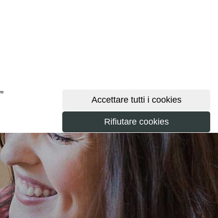
ere
maggiori