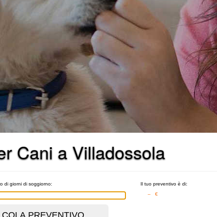
per Cani a Villadossola
o di giorni di soggiorno:
Il tuo preventivo è di:
– €