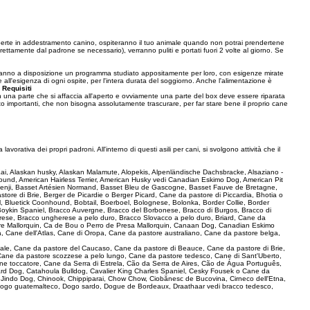
erte in addestramento canino, ospiteranno il tuo animale quando non potrai prendertene
irettamente dal padrone se necessario), verranno puliti e portati fuori 2 volte al giorno. Se
e avranno a disposizione un programma studiato appositamente per loro, con esigenze mirate
e all'esigenza di ogni ospite, per l'intera durata del soggiorno. Anche l'alimentazione è
.
Requisiti
on una parte che si affaccia all'aperto e ovviamente una parte del box deve essere riparata
olto importanti, che non bisogna assolutamente trascurare, per far stare bene il proprio cane
avorativa dei propri padroni. All'interno di questi asili per cani, si svolgono attività che il
e Kai, Alaskan husky, Alaskan Malamute, Alopekis, Alpenländische Dachsbracke, Alsaziano -
und, American Hairless Terrier, American Husky vedi Canadian Eskimo Dog, American Pit
 Basenji, Basset Artésien Normand, Basset Bleu de Gascogne, Basset Fauve de Bretagne,
ore di Brie, Berger de Picardie o Berger Picard, Cane da pastore di Piccardia, Bhotia o
l, Bluetick Coonhound, Bobtail, Boerboel, Bolognese, Bolonka, Border Collie, Border
 Boykin Spaniel, Bracco Auvergne, Bracco del Borbonese, Bracco di Burgos, Bracco di
rese, Bracco ungherese a pelo duro, Bracco Slovacco a pelo duro, Briard, Cane da
pastore Mallorquin, Ca de Bou o Perro de Presa Mallorquin, Canaan Dog, Canadian Eskimo
, Cane dell'Atlas, Cane di Oropa, Cane da pastore australiano, Cane da pastore belga,
ionale, Cane da pastore del Caucaso, Cane da pastore di Beauce, Cane da pastore di Brie,
Cane da pastore scozzese a pelo lungo, Cane da pastore tedesco, Cane di Sant'Uberto,
ne toccatore, Cane da Serra di Estrela, Cão da Serra de Aires, Cão de Água Português,
rd Dog, Catahoula Bulldog, Cavalier King Charles Spaniel, Cesky Fousek o Cane da
a Jindo Dog, Chinook, Chippiparai, Chow Chow, Ciobănesc de Bucovina, Cirneco dell'Etna,
ogo guatemalteco, Dogo sardo, Dogue de Bordeaux, Draathaar vedi bracco tedesco,