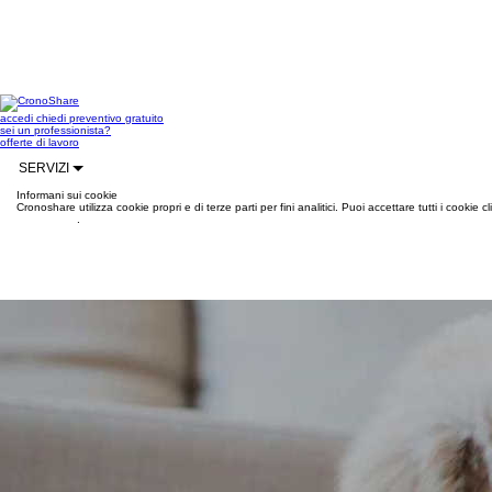
accedi
chiedi preventivo gratuito
sei un professionista?
offerte di lavoro
SERVIZI
Informani sui cookie
Cronoshare utilizza cookie propri e di terze parti per fini analitici. Puoi accettare tutti i cookie
informazioni
.