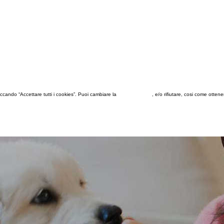
 cliccando “Accettare tutti i cookies”. Puoi cambiare la
configurazione
, e/o rifiutare, cosi come otten