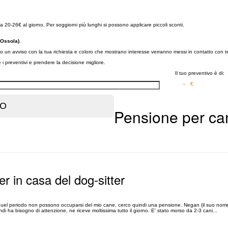
a 20-26€ al giorno. Per soggiorni più lunghi si possono applicare piccoli sconti.
-Ossola)
.
anno un avviso con la tua richiesta e coloro che mostrano interesse verranno messi in contatto con t
re i preventivi e prendere la decisione migliore.
Il tuo preventivo è di:
– €
Pensione per can
er in casa del dog-sitter
n quel periodo non possono occuparsi del mio cane, cerco quindi una pensione. Negan (il suo nome
ndi ha bisogno di attenzione, ne riceve moltissima tutto il giorno. E' stato morso da 2-3 cani...