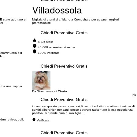
Villadossola
È stato adottato e
Migliaia di utenti si affidano a Cronoshare per trovare i migliori
r...
professionisti
Chiedi Preventivo Gratis
4.8/5 stelle
+5.000 recensioni ricevute
 femminuccia piu
100% verificate
i...
Chiedi Preventivo Gratis
 e ha una zoppia
Da Silva pensa di
Cinzia
:
Ho
Chiedi Preventivo Gratis
incontrato questa persona meravigliosa qui sul sito, un ottimo fornitore di
servizi alberghieri per cani, posso davvero raccontare la mia esperienza
positiva, si prende cura di mia figlia...
den retriver, bello
Verificata
Chiedi Preventivo Gratis