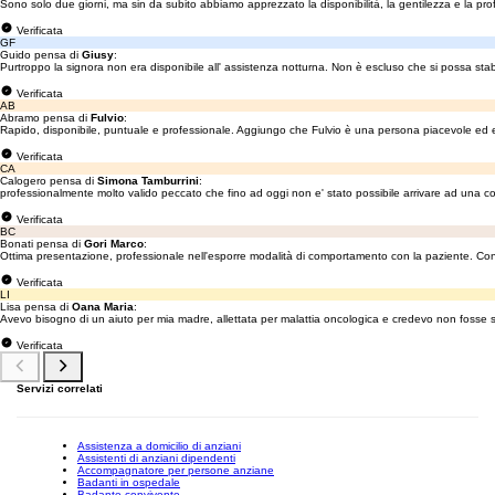
Sono solo due giorni, ma sin da subito abbiamo apprezzato la disponibilità, la gentilezza e la pr
Verificata
GF
Guido pensa di
Giusy
:
Purtroppo la signora non era disponibile all' assistenza notturna. Non è escluso che si possa stab
Verificata
AB
Abramo pensa di
Fulvio
:
Rapido, disponibile, puntuale e professionale. Aggiungo che Fulvio è una persona piacevole ed 
Verificata
CA
Calogero pensa di
Simona Tamburrini
:
professionalmente molto valido peccato che fino ad oggi non e' stato possibile arrivare ad una c
Verificata
BC
Bonati pensa di
Gori Marco
:
Ottima presentazione, professionale nell'esporre modalità di comportamento con la paziente. Con
Verificata
LI
Lisa pensa di
Oana Maria
:
Avevo bisogno di un aiuto per mia madre, allettata per malattia oncologica e credevo non fosse se
Verificata
Servizi correlati
Assistenza a domicilio di anziani
Assistenti di anziani dipendenti
Accompagnatore per persone anziane
Badanti in ospedale
Badante convivente