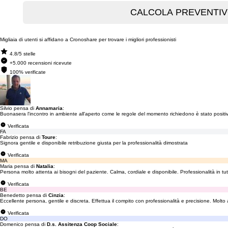
Migliaia di utenti si affidano a Cronoshare per trovare i migliori professionisti
4.8/5 stelle
+5.000 recensioni ricevute
100% verificate
Silvio pensa di
Annamaria
:
Buonasera l'incontro in ambiente all'aperto come le regole del momento richiedono è stato positiv
Verificata
FA
Fabrizio pensa di
Toure
:
Signora gentile e disponibile retribuzione giusta per la professionalità dimostrata
Verificata
MA
Maria pensa di
Natalia
:
Persona molto attenta ai bisogni del paziente. Calma, cordiale e disponibile. Professionalità in tut
Verificata
BE
Benedetto pensa di
Cinzia
:
Eccellente persona, gentile e discreta. Effettua il compito con professionalità e precisione. Molto 
Verificata
DO
Domenico pensa di
D.s. Assitenza Coop Sociale
: