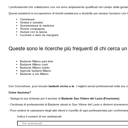
I professionisti che collaborano con noi sono ampiamente qualificati nel campo della geriatri
Questi assistenti si occuperanno di fornirti assistenza a domicilio per aiutare l’anziano con 
Camminare
Vestirsi e svestirsi
Somministrare le medicine
Tenere compagnia
Aiutare con la spesa
Cucinare e dare da mangiare
Queste sono le ricerche più frequenti di chi cerca un
Badante Milano part time
Badante Milano costi
Badante Milano subito
Agenzie badanti Milano
Badante a ore Milano
Con Cronoshare, puoi trovare
badanti vicino a te
. I migliori servizi professionali nella tua ci
Come funziona?
- Spiega la tua richiesta per il servizio di
Badante San Vittore del Lazio (Frosinone)
.
- Centinaia di professionisti di Badante situati in San Vittore del Lazio e dintorni ricevera
- Puoi vedere le valutazioni degli altri clienti e il profilo di ogni professionista per confronta
Indica il numero di ore settimanali: