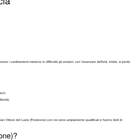
cia
o i cambiamenti mettono in difficoltà gli anziani: con l’avanzare dell'età, infatti, si perde
ioni:
ibertà)
a San Vittore del Lazio (Frosinone) con noi sono ampiamente qualificati e hanno titoli di
none)?