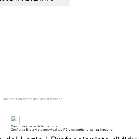
Badante San Vittore del Lazio (Frosinone)
Confronta i prezzi della tua zona
Confronta fino a 4 preventivi dal tuo PC o smartphone, senza impegno.