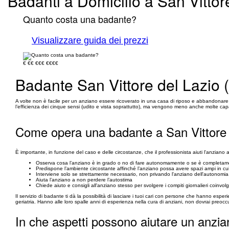
Badanti a Domicilio a San Vittore
Quanto costa una badante?
Visualizzare guida dei prezzi
€
€€
€€€
€€€€
Badante San Vittore del Lazio 
A volte non è facile per un anziano essere ricoverato in una casa di riposo e abbandonare la
l’efficienza dei cinque sensi (udito e vista soprattutto), ma vengono meno anche molte capac
Come opera una badante a San Vittore 
È importante, in funzione del caso e delle circostanze, che il professionista aiuti l'anziano
Osserva cosa l’anziano è in grado o no di fare autonomamente o se è completamen
Predispone l’ambiente circostante affinché l’anziano possa avere spazi ampi in c
Interviene solo se strettamente necessario, non privando l'anziano dell'autonomia
Aiuta l’anziano a non perdere l’autostima
Chiede aiuto e consigli all'anziano stesso per svolgere i compiti giornalieri coinvo
Il servizio di badante ti dà la possibilità di lasciare i tuoi cari con persone che hanno esper
geriatria. Hanno alle loro spalle anni di esperienza nella cura di anziani, non dovrai preoccu
In che aspetti possono aiutare un anzia