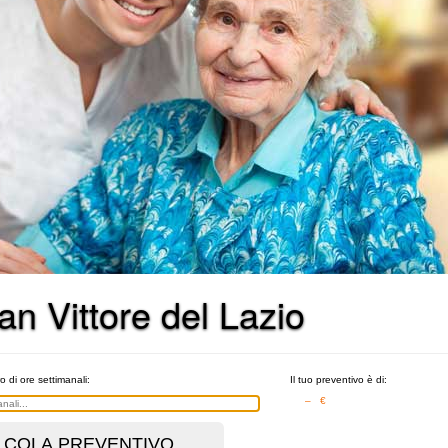
an Vittore del Lazio
o di ore settimanali:
Il tuo preventivo è di:
– €