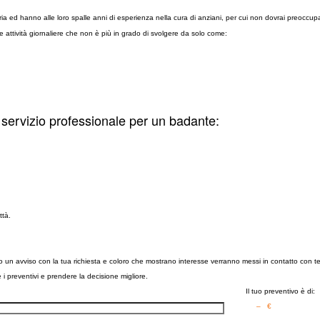
a ed hanno alle loro spalle anni di esperienza nella cura di anziani, per cui non dovrai preoccupart
le attività giornaliere che non è più in grado di svolgere da solo come:
 servizio professionale per un badante:
ttà.
nno un avviso con la tua richiesta e coloro che mostrano interesse verranno messi in contatto con t
re i preventivi e prendere la decisione migliore.
Il tuo preventivo è di:
– €