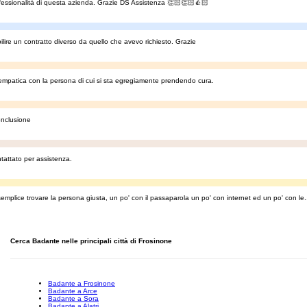
ofessionalità di questa azienda. Grazie DS Assistenza 👏🏻👏🏻👍🏻
ilire un contratto diverso da quello che avevo richiesto. Grazie
empatica con la persona di cui si sta egregiamente prendendo cura.
onclusione
tattato per assistenza.
mplice trovare la persona giusta, un po' con il passaparola un po' con internet ed un po' con le.
Cerca Badante nelle principali città di Frosinone
Badante a Frosinone
Badante a Arce
Badante a Sora
Badante a Alatri