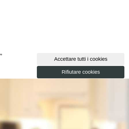
ere
maggiori