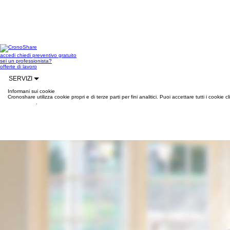
accedi
chiedi preventivo gratuito
sei un professionista?
offerte di lavoro
SERVIZI
Informani sui cookie
Cronoshare utilizza cookie propri e di terze parti per fini analitici. Puoi accettare tutti i cookie
informazioni
.