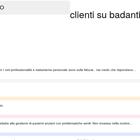
clienti su badant
o I voti professionalità e trattamento personale sono sulla fiducia , ma credo che rispondano...
to.
adatta alla gestione di pazienti anziani con problematiche senili. Non invasiva nella routine...