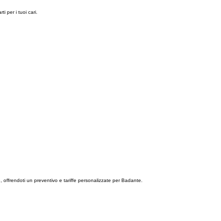
i per i tuoi cari.
e, offrendoti un preventivo e tariffe personalizzate per Badante.