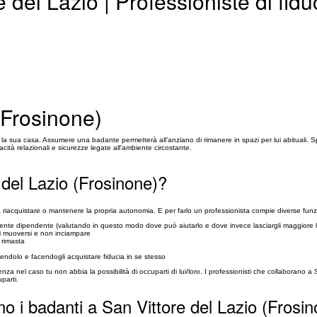
 del Lazio | Professioniste di fidu
(Frosinone)
 sua casa. Assumere una badante permetterà all’anziano di rimanere in spazi per lui abituali. Spess
ità relazionali e sicurezze legate all’ambiente circostante.
del Lazio (Frosinone)?
 a riacquistare o mantenere la propria autonomia. E per farlo un professionista compie diverse funz
te dipendente (valutando in questo modo dove può aiutarlo e dove invece lasciargli maggiore l
ui muoversi e non inciampare
 rimasta
lgendolo e facendogli acquistare fiducia in se stesso
ienza nel caso tu non abbia la possibilità di occuparti di lui/loro. I professionisti che collaborano 
parti.
no i badanti a San Vittore del Lazio (Frosi