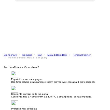
Cronoshare
Domicilio
Bari
Mola di Bari (Bari)
Personal trainer
Personal trainer Mola di Bari (Bari)
Perché affidarsi a Cronoshare?
E gratuito e senza impegno
Usa Cronoshare gratuitamente: ricevi preventivi e contatta 4 professionisti.
Confronta i prezzi della tua zona
Confronta fino a 4 preventivi dal tuo PC o smartphone, senza impegno.
Professionisti di fiducia