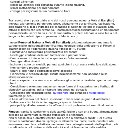
- consigli alimentari.
- stimoli ad allenarsi con costanza durante l'home training.
- stimoli motivazionali per l'allenamento.
- consigli per migliorare la tua prestazione fisica.
Tra i servizi che ti potrà offrire uno dei nostri personal trainer a Mola di Bari (Bari)
troverai: allenamento per perdere peso, allenamento per tonificare, riabilitazione,
preparazione al test d’ingresso per la facoltà di Scienze Motorie e qualsiasi altra
attività di fitness che stai cercando. I nostri allenatori ti assicureranno un trattamento
personalizzato, senza fretta e con la tranquillità di poterti allenare a casa tua o nel
luogo da te preferito (parco, palestra di fiducia, ecc.).
I nostri
Personal Trainer a Mola di Bari (Bari)
collaboratori presentano tutte le
caratteristiche indispensabili per il corretto esercizio della professione di Personal
Trainer secondo Federazione Italiana Fitness (FIF), ovvero:
- Promuovono l’assistenza personalizzata del cliente
- Riciclaggio continuo della loro formazione e preparazione
- Conoscenza di tutte le tecniche sportive e d'intrattenimento
- Sono grandi motivatori
- Ispirano e sono un modello per tutti quei clienti a cui costa molto fare dello sport
- Non vendono prodotti sportivi
- Alcuni di loro hanno certificati di primo soccorso
- Pianificano le sessioni di ogni cliente minuziosamente non lasciando nulla
all’improvvisazione.
- Hanno esperienza e riescono ad ottenere gli obiettivi richiesti da ognuno dei propri
clienti
- Consigliano e orientano attraverso nuove forme di intrattenimento e l’utilizzo di
dispositivi wearables, utili a misurare i progressi nel dettaglio
- Conoscono professionisti come:
nutrizionisti
; endocrinologi;
fisioterapisti
;
traumatologi; ecc.
In base all’obiettivo del cliente, i Personal Trainer sono in grado di adattarsi e
d'indirizzare affinché il cliente raggiunga i propri obiettivi.
I principali tipi di allenamento che offrono i nostri professionisti sono finalizzati a:
Fitness
: tramite lo svolgimento delle attività fisiche e con una buona alimentazione,
si riesce ad aumentare la massa muscolare e a tonificare.
Non si aspira solo a obiettivi estetici, ma anche a obiettivi di salute. Per questo
motivo si combinano diverse tipologie di allenamento, come quelle orientate alla
resistenza muscolare, all'attività cardiovascolare, al miglioramento dell'equilibrio, alla
coordinazione, allo sviluppo della velocità e al miglioramento della mobilità