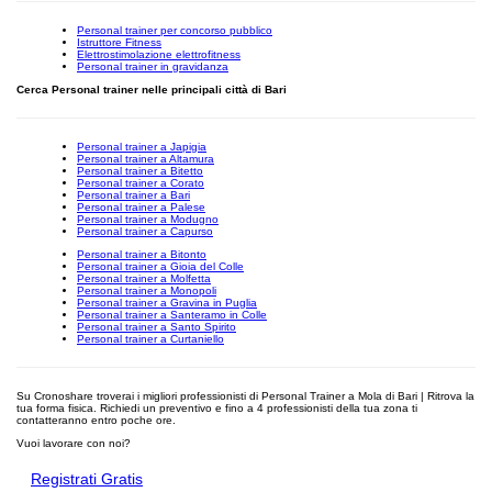
Personal trainer per concorso pubblico
Istruttore Fitness
Elettrostimolazione elettrofitness
Personal trainer in gravidanza
Cerca Personal trainer nelle principali città di Bari
Personal trainer a Japigia
Personal trainer a Altamura
Personal trainer a Bitetto
Personal trainer a Corato
Personal trainer a Bari
Personal trainer a Palese
Personal trainer a Modugno
Personal trainer a Capurso
Personal trainer a Bitonto
Personal trainer a Gioia del Colle
Personal trainer a Molfetta
Personal trainer a Monopoli
Personal trainer a Gravina in Puglia
Personal trainer a Santeramo in Colle
Personal trainer a Santo Spirito
Personal trainer a Curtaniello
Su Cronoshare troverai i migliori professionisti di Personal Trainer a Mola di Bari | Ritrova la
tua forma fisica. Richiedi un preventivo e fino a 4 professionisti della tua zona ti
contatteranno entro poche ore.
Vuoi lavorare con noi?
Registrati Gratis