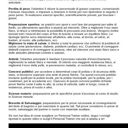
articolare.
Perdita di peso
: l’obiettivo è ridurre la percentuale di grasso corporeo, conservando
il tessuto muscolare, e imparare a rimanere in forma per non riprendere in seguito il
peso perso. Si realizzano esercizi specifici, scientificamente provati, per bruciare i
grassi.
Preparazione sportiva
: se pratichi uno sport e vuoi fare dei progressi per salire di
livello, un allenamento specifico ti aiuterà ad ottenerlo. Oltre a migliorare il tuo stato
fisico, si riesce a minimizzare la possibilità di procurarsi una lesione. Vengono inoltre
lavorati tutti i muscoli del corpo al fine di riuscire a trovare un equilibrio fisico. Le
tipologie tipiche sono relazionate all’atletica, alla corsa, al tennis, al calcio, al
basket, al nuoto, alla pallamano, ecc.
Migliorare lo stato di salute
: è diretto a tutte le persone che soffrono di problemi di
salute come ipertensione, diabete, problemi cardiaci, ecc. Ci permette di correggere
dislivelli corporei e di correggere la postura, oltre ad ottenere uno stato fisico sano e
delle abitudini alimentari corrette e salutari.
Antietà
: l’obiettivo principale è ritardare il processo naturale d'invecchiamento,
migliorando la salute fisica e mentale. Si otterrà una maggiore resistenza fisica, si
migliorerà il tono della pelle, si preverranno malattie, si controllerà lo stress, ecc.
Concorsi pubblici
: per accedere a determinati corpi di polizia o di sicurezza dello
stato, si dovranno superare una serie di prove fisiche. Tra questi concorsi pubblici
troviamo quelli per la polizia locale, per la polizia municipale, per la polizia, per i
carabinieri, per le accademie ecc. Ciascuno di questi concorsi pubblici richiede
prove fisiche come il salto in alto, la corsa di velocità, salto in lungo, corsa di
resistenza, prova di nuoto e altro.
Scienze motorie
: preparazione per le specifiche prove d’accesso al corso di studio
in Scienze motorie.
Brevetto di Salvataggio
: preparazione per le prove necessarie al conseguimento
del titolo di bagnino e per esercitare in quanto tali. Tali prove consistono in prove di
nuoto, salvataggio del partner e nuoto con materiale ausiliare.
Se non hai idea di come scegliere un Personal Trainer online, segui i consigli
riportati in questo video e scegli il Personal Trainer che più si adatta a te!