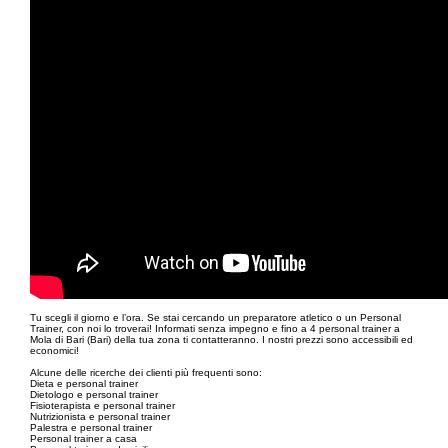
Tu scegli il giorno e l’ora. Se stai cercando un preparatore atletico o un Personal
Trainer, con noi lo troverai! Informati senza impegno e fino a 4 personal trainer a
Mola di Bari (Bari) della tua zona ti contatteranno. I nostri prezzi sono accessibili ed
economici!
Alcune delle ricerche dei clienti più frequenti sono:
Dieta e personal trainer
Dietologo e personal trainer
Fisioterapista e personal trainer
Nutrizionista e personal trainer
Palestra e personal trainer
Personal trainer a casa