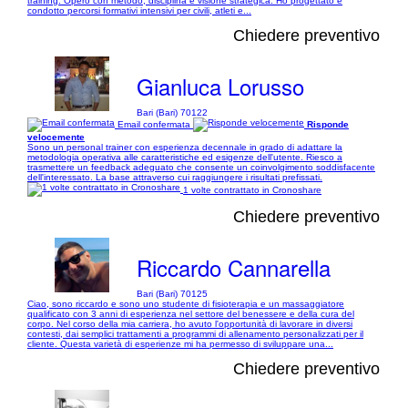
training. Opero con metodo, disciplina e visione strategica. Ho progettato e
condotto percorsi formativi intensivi per civili, atleti e...
Chiedere preventivo
Gianluca Lorusso
Bari (Bari) 70122
Email confermata
Risponde
velocemente
Sono un personal trainer con esperienza decennale in grado di adattare la
metodologia operativa alle caratteristiche ed esigenze dell'utente. Riesco a
trasmettere un feedback adeguato che consente un coinvolgimento soddisfacente
dell'interessato. La base attraverso cui raggiungere i risultati prefissati.
1 volte contrattato in Cronoshare
Chiedere preventivo
Riccardo Cannarella
Bari (Bari) 70125
Ciao, sono riccardo e sono uno studente di fisioterapia e un massaggiatore
qualificato con 3 anni di esperienza nel settore del benessere e della cura del
corpo. Nel corso della mia carriera, ho avuto l'opportunità di lavorare in diversi
contesti, dai semplici trattamenti a programmi di allenamento personalizzati per il
cliente. Questa varietà di esperienze mi ha permesso di sviluppare una...
Chiedere preventivo