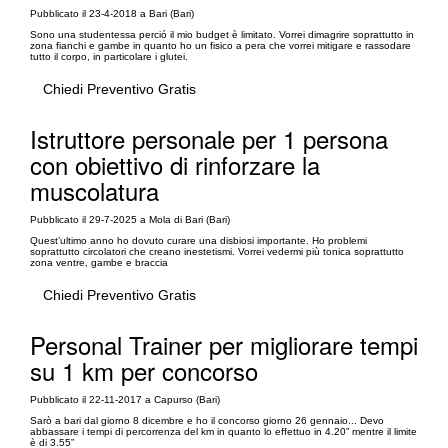
Pubblicato il 23-4-2018 a Bari (Bari)
Sono una studentessa perció il mio budget è limitato. Vorrei dimagrire soprattutto in
zona fianchi e gambe in quanto ho un fisico a pera che vorrei mitigare e rassodare
tutto il corpo, in particolare i glutei.
Chiedi Preventivo Gratis
Istruttore personale per 1 persona
con obiettivo di rinforzare la
muscolatura
Pubblicato il 29-7-2025 a Mola di Bari (Bari)
Quest’ultimo anno ho dovuto curare una disbiosi importante. Ho problemi
soprattutto circolatori che creano inestetismi. Vorrei vedermi più tonica soprattutto
zona ventre, gambe e braccia
Chiedi Preventivo Gratis
Personal Trainer per migliorare tempi
su 1 km per concorso
Pubblicato il 22-11-2017 a Capurso (Bari)
Sarò a bari dal giorno 8 dicembre e ho il concorso giorno 26 gennaio... Devo
abbassare i tempi di percorrenza del km in quanto lo effettuo in 4.20” mentre il limite
è di 3.55”