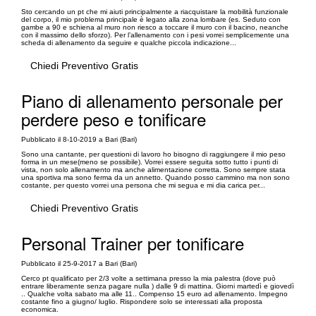
Sto cercando un pt che mi aiuti principalmente a riacquistare la mobilità funzionale
del corpo, il mio problema principale è legato alla zona lombare (es. Seduto con
gambe a 90 e schiena al muro non riesco a toccare il muro con il bacino, neanche
con il massimo dello sforzo). Per l’allenamento con i pesi vorrei semplicemente una
scheda di allenamento da seguire e qualche piccola indicazione...
Chiedi Preventivo Gratis
Piano di allenamento personale per
perdere peso e tonificare
Pubblicato il 8-10-2019 a Bari (Bari)
Sono una cantante, per questioni di lavoro ho bisogno di raggiungere il mio peso
forma in un mese(meno se possibile). Vorrei essere seguita sotto tutto i punti di
vista, non solo allenamento ma anche alimentazione corretta. Sono sempre stata
una sportiva ma sono ferma da un annetto. Quando posso cammino ma non sono
costante, per questo vorrei una persona che mi segua e mi dia carica per...
Chiedi Preventivo Gratis
Personal Trainer per tonificare
Pubblicato il 25-9-2017 a Bari (Bari)
Cerco pt qualificato per 2/3 volte a settimana presso la mia palestra (dove può
entrare liberamente senza pagare nulla ) dalle 9 di mattina. Giorni martedì e giovedì
.. Qualche volta sabato ma alle 11.. Compenso 15 euro ad allenamento. Impegno
costante fino a giugno/ luglio. Rispondere solo se interessati alla proposta
economica.