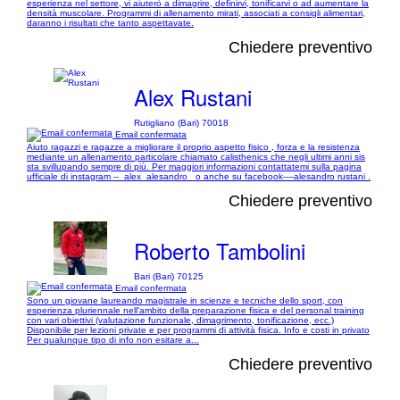
esperienza nel settore, vi aiuterò a dimagrire, definirvi, tonificarvi o ad aumentare la
densità muscolare. Programmi di allenamento mirati, associati a consigli alimentari,
daranno i risultati che tanto aspettavate.
Chiedere preventivo
Alex Rustani
Rutigliano (Bari) 70018
Email confermata
Aiuto ragazzi e ragazze a migliorare il proprio aspetto fisico , forza e la resistenza
mediante un allenamento particolare chiamato calisthenics che negli ultimi anni sis
sta svillupando sempre di più. Per maggiori informazioni contattatemi sulla pagina
ufficiale di instagram --_alex_alesandro_ o anche su facebook----alesandro rustani .
Chiedere preventivo
Roberto Tambolini
Bari (Bari) 70125
Email confermata
Sono un giovane laureando magistrale in scienze e tecniche dello sport, con
esperienza pluriennale nell'ambito della preparazione fisica e del personal training
con vari obiettivi (valutazione funzionale, dimagrimento, tonificazione, ecc.)
Disponibile per lezioni private e per programmi di attività fisica. Info e costi in privato
Per qualunque tipo di info non esitare a...
Chiedere preventivo