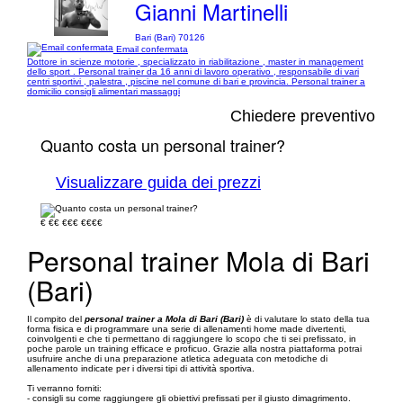
Gianni Martinelli
Bari (Bari) 70126
Email confermata
Dottore in scienze motorie , specializzato in riabilitazione , master in management
dello sport . Personal trainer da 16 anni di lavoro operativo , responsabile di vari
centri sportivi , palestra , piscine nel comune di bari e provincia. Personal trainer a
domicilio consigli alimentari massaggi
Chiedere preventivo
Quanto costa un personal trainer?
Visualizzare guida dei prezzi
€
€€
€€€
€€€€
Personal trainer Mola di Bari
(Bari)
Il compito del
personal trainer a Mola di Bari (Bari)
è di valutare lo stato della tua
forma fisica e di programmare una serie di allenamenti home made divertenti,
coinvolgenti e che ti permettano di raggiungere lo scopo che ti sei prefissato, in
poche parole un training efficace e proficuo. Grazie alla nostra piattaforma potrai
usufruire anche di una preparazione atletica adeguata con metodiche di
allenamento indicate per i diversi tipi di attività sportiva.
Ti verranno forniti:
- consigli su come raggiungere gli obiettivi prefissati per il giusto dimagrimento.