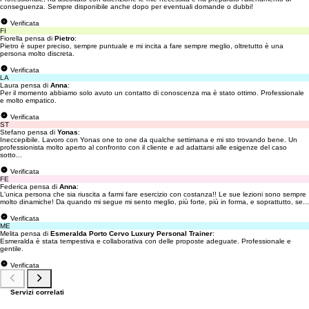
conseguenza. Sempre disponibile anche dopo per eventuali domande o dubbi!
Verificata
FI
Fiorella pensa di
Pietro
:
Pietro è super preciso, sempre puntuale e mi incita a fare sempre meglio, oltretutto è una
persona molto discreta.
Verificata
LA
Laura pensa di
Anna
:
Per il momento abbiamo solo avuto un contatto di conoscenza ma è stato ottimo. Professionale
e molto empatico.
Verificata
ST
Stefano pensa di
Yonas
:
Ineccepibile. Lavoro con Yonas one to one da qualche settimana e mi sto trovando bene. Un
professionista molto aperto al confronto con il cliente e ad adattarsi alle esigenze del caso
sotto...
Verificata
FE
Federica pensa di
Anna
:
L'unica persona che sia riuscita a farmi fare esercizio con costanza!! Le sue lezioni sono sempre
molto dinamiche! Da quando mi segue mi sento meglio, più forte, più in forma, e soprattutto, se...
Verificata
ME
Melita pensa di
Esmeralda Porto Cervo Luxury Personal Trainer
:
Esmeralda è stata tempestiva e collaborativa con delle proposte adeguate. Professionale e
gentile.
Verificata
Servizi correlati