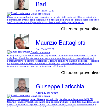
Bari
Bari (Bari) 70127
Email confermata
Giovane personal trainer con esperienza privata di diversi anni. Il focus principale
dei miei allenamenti sono incentrati in base alle esigenze del cliente, nello specifico
però mi concentro sull'ipertrofia muscolare e sullo sviluppo della forza.
Chiedere preventivo
Maurizio Battagliotti
Bari (Bari) 70121
Email confermata
Buongiorno, Mi presento sono un ragazzo di 28 anni istruttore e personal trainer
della fipe di bari. Le mie competenze sono in ambito sportivo come allenatore /
personal trainer e istruttore kettlebell , della federazione italiana pesistica. Possiedo
esperienza decennale come tecnico di sala pesi; possiedo diploma tecnico di
istruttore e personal trainer con iscrizione all’albo tutto...
Chiedere preventivo
Giuseppe Laricchia
Adelfia (Bari) 70010
Email confermata
A chi di competenza, sono Giuseppe Laricchia, fondatore e istruttore dell’ASD
Spartan Fitness Project, operatore con background nei Reparti Speciali della Difesa
e oltre dieci anni di esperienza attiva in ambito fitness, outdoor, survival e military