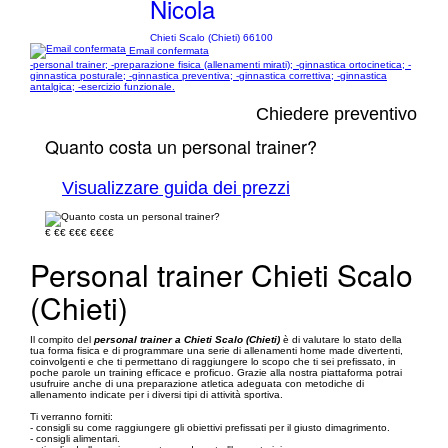
Nicola
Chieti Scalo (Chieti) 66100
Email confermata
-personal trainer; -preparazione fisica (allenamenti mirati); -ginnastica ortocinetica; -
ginnastica posturale; -ginnastica preventiva; -ginnastica correttiva; -ginnastica
antalgica; -esercizio funzionale.
Chiedere preventivo
Quanto costa un personal trainer?
Visualizzare guida dei prezzi
€
€€
€€€
€€€€
Personal trainer Chieti Scalo
(Chieti)
Il compito del
personal trainer a Chieti Scalo (Chieti)
è di valutare lo stato della
tua forma fisica e di programmare una serie di allenamenti home made divertenti,
coinvolgenti e che ti permettano di raggiungere lo scopo che ti sei prefissato, in
poche parole un training efficace e proficuo. Grazie alla nostra piattaforma potrai
usufruire anche di una preparazione atletica adeguata con metodiche di
allenamento indicate per i diversi tipi di attività sportiva.
Ti verranno forniti:
- consigli su come raggiungere gli obiettivi prefissati per il giusto dimagrimento.
- consigli alimentari.