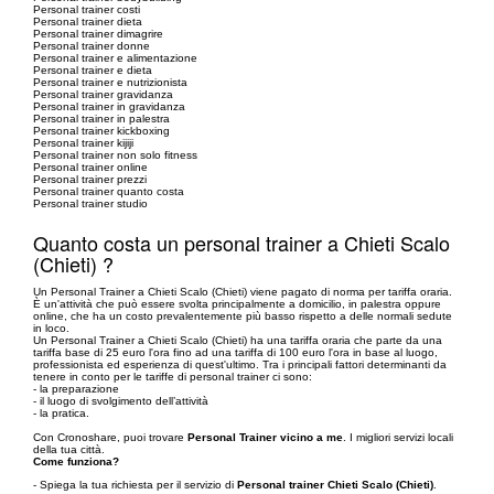
Personal trainer costi
Personal trainer dieta
Personal trainer dimagrire
Personal trainer donne
Personal trainer e alimentazione
Personal trainer e dieta
Personal trainer e nutrizionista
Personal trainer gravidanza
Personal trainer in gravidanza
Personal trainer in palestra
Personal trainer kickboxing
Personal trainer kijiji
Personal trainer non solo fitness
Personal trainer online
Personal trainer prezzi
Personal trainer quanto costa
Personal trainer studio
Quanto costa un personal trainer a Chieti Scalo
(Chieti) ?
Un Personal Trainer a Chieti Scalo (Chieti) viene pagato di norma per tariffa oraria.
È un'attività che può essere svolta principalmente a domicilio, in palestra oppure
online, che ha un costo prevalentemente più basso rispetto a delle normali sedute
in loco.
Un Personal Trainer a Chieti Scalo (Chieti) ha una tariffa oraria che parte da una
tariffa base di 25 euro l'ora fino ad una tariffa di 100 euro l'ora in base al luogo,
professionista ed esperienza di quest'ultimo. Tra i principali fattori determinanti da
tenere in conto per le tariffe di personal trainer ci sono:
- la preparazione
- il luogo di svolgimento dell’attività
- la pratica.
Con Cronoshare, puoi trovare
Personal Trainer vicino a me
. I migliori servizi locali
della tua città.
Come funziona?
- Spiega la tua richiesta per il servizio di
Personal trainer Chieti Scalo (Chieti)
.