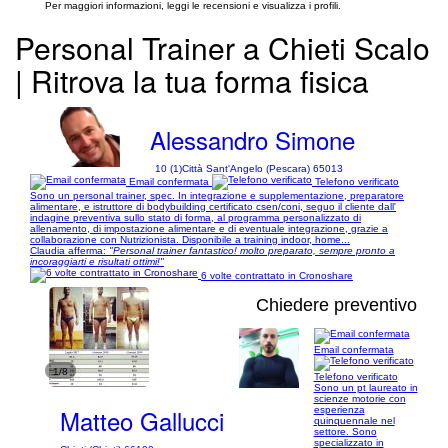
Per maggiori informazioni, leggi le recensioni e visualizza i profili.
Personal Trainer a Chieti Scalo
| Ritrova la tua forma fisica
Alessandro Simone
10 (1)
Città Sant'Angelo (Pescara) 65013
Email confermata
Telefono verificato
Sono un personal trainer, spec. In integrazione e supplementazione, preparatore
alimentare, e istruttore di bodybuilding certificato csen/coni, seguo il cliente dall'
indagine preventiva sullo stato di forma, al programma personalizzato di
allenamento, di impostazione alimentare e di eventuale integrazione, grazie a
collaborazione con Nutrizionista. Disponibile a training indoor, home...
Claudia afferma:
"Personal trainer fantastico! molto preparato, sempre pronto a
incoraggiarti e risultati ottimi!"
6 volte contrattato in Cronoshare
Chiedere preventivo
Email confermata
1/8
Telefono verificato
Sono un pt laureato in
scienze motorie con
Matteo Gallucci
esperienza
quinquennale nel
settore. Sono
specializzato in