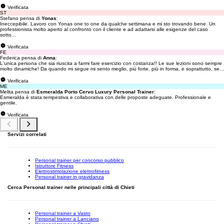
Verificata
ST
Stefano pensa di
Yonas
:
Ineccepibile. Lavoro con Yonas one to one da qualche settimana e mi sto trovando bene. Un
professionista molto aperto al confronto con il cliente e ad adattarsi alle esigenze del caso
sotto...
Verificata
FE
Federica pensa di
Anna
:
L'unica persona che sia riuscita a farmi fare esercizio con costanza!! Le sue lezioni sono sempre
molto dinamiche! Da quando mi segue mi sento meglio, più forte, più in forma, e soprattutto, se...
Verificata
ME
Melita pensa di
Esmeralda Porto Cervo Luxury Personal Trainer
:
Esmeralda è stata tempestiva e collaborativa con delle proposte adeguate. Professionale e
gentile.
Verificata
Servizi correlati
Personal trainer per concorso pubblico
Istruttore Fitness
Elettrostimolazione elettrofitness
Personal trainer in gravidanza
Cerca Personal trainer nelle principali città di Chieti
Personal trainer a Vasto
Personal trainer a Lanciano