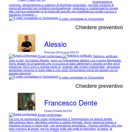
Chieti (Chieti) 66100
ricomposizione
corporea, dimagrimento e sviluppo di ipertrofia muscolare, nonché creatore di
protocolli specifici per problemi strutturali(ernie, protusioni e problematiche legate
alla colonna vertebrale) e di protocolli specifici per insufficienza renale cronica e
trapianto d'organo....
3 volte contrattato in Cronoshare
Chiedere preventivo
Alessio
Pescara (Pescara) 65121
Email confermata
Telefono verificato
Ciao a tutti, mi chiamo Alessio, sono un preparatore atletico con Laurea Magistrale.
Sono titolare di un'azienda che si occupa di piani alimentari e sportivi on-line ed in
presenza. Da 6 anni a questa parte io, insieme alle nostre nutrizioniste, seguiamo
tantissime persone in tutta Italia e non solo! Sono/siamo pronti ad aiutare chi ne
avesse bisogno!
5 volte contrattato in Cronoshare
Chiedere preventivo
Francesco Dente
Chieti (Chieti) 66100
Email confermata
Ciò che mi caratterizza come professionista è l'integrazione tra diversi ambiti:
allenamento fisico, disciplina sportiva e salute mentale. Sono personal trainer e
istruttore di boxe e muay thai, con esperienza agonistica . Questo significa che non
solo conosco la teoria, ma ho vissuto sulla mia pelle la disciplina, la fatica, la
motivazione e i risultati concreti. Offro percorsi...