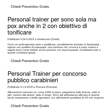
Chiedi Preventivo Gratis
Personal trainer per sono sola ma
pox anche in 2 con obiettivo di
tonificare
Pubblicato il 29-3-2022 a Sambuceto (Chieti)
Cerco un professionista serio e qualificato, possibilmente laureato in fisioterapia
oppure con qualifica di osteopata. Una persona che conosca il corpo umano e
sappia bene come trattare anche persone con traumi passati. Contattarmi solo a
queste condizioni grazie.
Chiedi Preventivo Gratis
Personal Trainer per concorso
pubblico carabinieri
Pubblicato il 1-3-2019 a Pescara (Pescara)
Allenamento intensivo su: corsa 1000 m piano, piegamenti sulle braccia, salto in
alto, trazioni alla sbarra, salto in lungo. Sono già abbastanza allenata in quanto
faccio equitazione a livello agonistico con allenamenti quotidiani di 2/3 ore al giorno.
Chiedi Preventivo Gratis