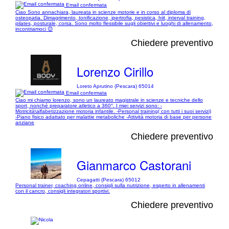
Email confermata
Ciao Sono annachiara, laureata in scienze motorie e in corso al diploma di
osteopatia. Dimagrimento, tonificazione, ipertrofia, pesistica, hiit, interval training,
pilates, posturale, corsa. Sono molto flessibile sugli obiettivi e luoghi di allenamento,
incontriamoci 😊
Chiedere preventivo
Lorenzo Cirillo
Loreto Aprutino (Pescara) 65014
Email confermata
Ciao mi chiamo lorenzo, sono un laureato magistrale in scienze e tecniche dello
sport, nonché preparatore atletico a 360°. I miei servizi sono: -
Motricità\alfabetizzazione motoria infantile. -Personal training( con tutti i suoi servizi)
-Piano fisico adattato per malattie metaboliche -Attività motoria di base per persone
anziane
Chiedere preventivo
Gianmarco Castorani
Cepagatti (Pescara) 65012
Personal trainer, coaching online, consigli sulla nutrizione, esperto in allenamenti
con il cancro, consigli integratori sportivi.
Chiedere preventivo