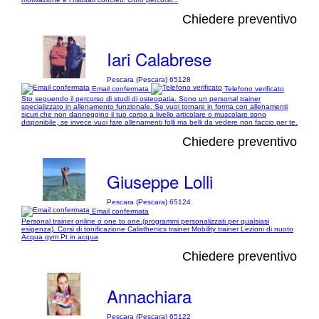
Chiedere preventivo
Iari Calabrese
Pescara (Pescara) 65128
Email confermata
Telefono verificato
Sto seguendo il percorso di studi di osteopatia. Sono un personal trainer
specializzato in allenamento funzionale. Se vuoi tornare in forma con allenamenti
sicuri che non danneggino il tuo corpo a livello articolare o muscolare sono
disponibile, se invece vuoi fare allenamenti folli ma belli da vedere non faccio per te.
Chiedere preventivo
Giuseppe Lolli
Pescara (Pescara) 65124
Email confermata
Personal trainer online o one to one.(programmi personalizzati per qualsiasi
esigenza). Corsi di tonificazione Calisthenics trainer Mobility trainer Lezioni di nuoto
Acqua gym Pt in acqua
Chiedere preventivo
Annachiara
Pescara (Pescara) 65122