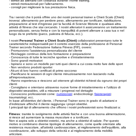
- stimoli ad allenarsi con costanza durante l'home training.
- stimoli motivazionali per l'allenamento.
- consigli per migliorare la tua prestazione fisica.
Tra i servizi che ti potrà offrire uno dei nostri personal trainer a Chieti Scalo (Chieti)
troverai: allenamento per perdere peso, allenamento per tonificare, riabilitazione,
preparazione al test d’ingresso per la facoltà di Scienze Motorie e qualsiasi altra
attività di fitness che stai cercando. I nostri allenatori ti assicureranno un trattamento
personalizzato, senza fretta e con la tranquillità di poterti allenare a casa tua o nel
luogo da te preferito (parco, palestra di fiducia, ecc.).
I nostri
Personal Trainer a Chieti Scalo (Chieti)
collaboratori presentano tutte le
caratteristiche indispensabili per il corretto esercizio della professione di Personal
Trainer secondo Federazione Italiana Fitness (FIF), ovvero:
- Promuovono l’assistenza personalizzata del cliente
- Riciclaggio continuo della loro formazione e preparazione
- Conoscenza di tutte le tecniche sportive e d'intrattenimento
- Sono grandi motivatori
- Ispirano e sono un modello per tutti quei clienti a cui costa molto fare dello sport
- Non vendono prodotti sportivi
- Alcuni di loro hanno certificati di primo soccorso
- Pianificano le sessioni di ogni cliente minuziosamente non lasciando nulla
all’improvvisazione.
- Hanno esperienza e riescono ad ottenere gli obiettivi richiesti da ognuno dei propri
clienti
- Consigliano e orientano attraverso nuove forme di intrattenimento e l’utilizzo di
dispositivi wearables, utili a misurare i progressi nel dettaglio
- Conoscono professionisti come:
nutrizionisti
; endocrinologi;
fisioterapisti
;
traumatologi; ecc.
In base all’obiettivo del cliente, i Personal Trainer sono in grado di adattarsi e
d'indirizzare affinché il cliente raggiunga i propri obiettivi.
I principali tipi di allenamento che offrono i nostri professionisti sono finalizzati a:
Fitness
: tramite lo svolgimento delle attività fisiche e con una buona alimentazione,
si riesce ad aumentare la massa muscolare e a tonificare.
Non si aspira solo a obiettivi estetici, ma anche a obiettivi di salute. Per questo
motivo si combinano diverse tipologie di allenamento, come quelle orientate alla
resistenza muscolare, all'attività cardiovascolare, al miglioramento dell'equilibrio, alla
coordinazione, allo sviluppo della velocità e al miglioramento della mobilità
articolare.