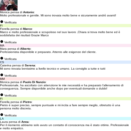
Monica pensa di
Antonio
:
Molto professionale e gentile. Mi sono trovata molto bene e sicuramente andrò avanti!
Verificata
FI
Fiorella pensa di
Marco
:
Marco e molto professionale e scrupoloso nel suo lavoro ,Chiara si trova molto bene ed è
soddisfatta dei risultati Grazie Marco
Verificata
MA
Mara pensa di
Alberto
:
Professionista disponibile e preparato. Attento alle esigenze del cliente.
Verificata
CS
Caterina pensa di
Serena
:
Mi sono trovata benissimo a livello tecnico e umano. La consiglio a tutte e tutti
Verificata
MM
Monica pensa di
Paolo Di Nunzio
:
Professionale, ha ascoltato con attenzione le mie necessità e ha preparato l'allenamento di
conseguenza. Sempre disponibile anche dopo per eventuali domande o dubbi!
Verificata
FI
Fiorella pensa di
Pietro
:
Pietro è super preciso, sempre puntuale e mi incita a fare sempre meglio, oltretutto è una
persona molto discreta.
Verificata
LA
Laura pensa di
Anna
:
Per il momento abbiamo solo avuto un contatto di conoscenza ma è stato ottimo. Professionale
e molto empatico.