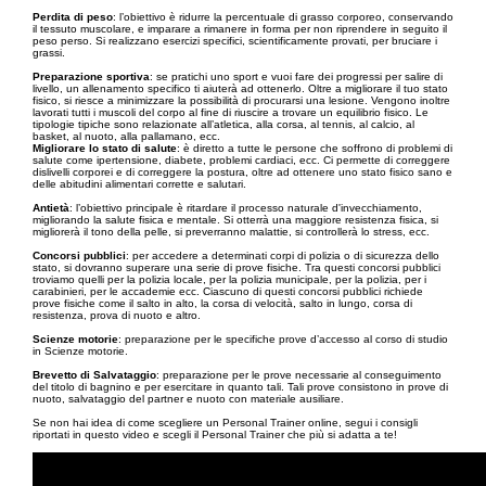
Perdita di peso
: l’obiettivo è ridurre la percentuale di grasso corporeo, conservando
il tessuto muscolare, e imparare a rimanere in forma per non riprendere in seguito il
peso perso. Si realizzano esercizi specifici, scientificamente provati, per bruciare i
grassi.
Preparazione sportiva
: se pratichi uno sport e vuoi fare dei progressi per salire di
livello, un allenamento specifico ti aiuterà ad ottenerlo. Oltre a migliorare il tuo stato
fisico, si riesce a minimizzare la possibilità di procurarsi una lesione. Vengono inoltre
lavorati tutti i muscoli del corpo al fine di riuscire a trovare un equilibrio fisico. Le
tipologie tipiche sono relazionate all’atletica, alla corsa, al tennis, al calcio, al
basket, al nuoto, alla pallamano, ecc.
Migliorare lo stato di salute
: è diretto a tutte le persone che soffrono di problemi di
salute come ipertensione, diabete, problemi cardiaci, ecc. Ci permette di correggere
dislivelli corporei e di correggere la postura, oltre ad ottenere uno stato fisico sano e
delle abitudini alimentari corrette e salutari.
Antietà
: l’obiettivo principale è ritardare il processo naturale d'invecchiamento,
migliorando la salute fisica e mentale. Si otterrà una maggiore resistenza fisica, si
migliorerà il tono della pelle, si preverranno malattie, si controllerà lo stress, ecc.
Concorsi pubblici
: per accedere a determinati corpi di polizia o di sicurezza dello
stato, si dovranno superare una serie di prove fisiche. Tra questi concorsi pubblici
troviamo quelli per la polizia locale, per la polizia municipale, per la polizia, per i
carabinieri, per le accademie ecc. Ciascuno di questi concorsi pubblici richiede
prove fisiche come il salto in alto, la corsa di velocità, salto in lungo, corsa di
resistenza, prova di nuoto e altro.
Scienze motorie
: preparazione per le specifiche prove d’accesso al corso di studio
in Scienze motorie.
Brevetto di Salvataggio
: preparazione per le prove necessarie al conseguimento
del titolo di bagnino e per esercitare in quanto tali. Tali prove consistono in prove di
nuoto, salvataggio del partner e nuoto con materiale ausiliare.
Se non hai idea di come scegliere un Personal Trainer online, segui i consigli
riportati in questo video e scegli il Personal Trainer che più si adatta a te!