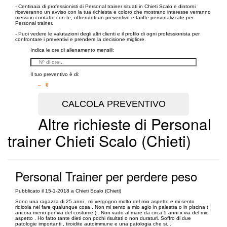
- Centinaia di professionisti di Personal trainer situati in Chieti Scalo e dintorni
riceveranno un avviso con la tua richiesta e coloro che mostrano interesse verranno
messi in contatto con te, offrendoti un preventivo e tariffe personalizzate per
Personal trainer.
- Puoi vedere le valutazioni degli altri clienti e il profilo di ogni professionista per
confrontare i preventivi e prendere la decisione migliore.
Indica le ore di allenamento mensili:
Il tuo preventivo è di:
– €
Altre richieste di Personal
trainer Chieti Scalo (Chieti)
Personal Trainer per perdere peso
Pubblicato il 15-1-2018 a Chieti Scalo (Chieti)
Sono una ragazza di 25 anni , mi vergogno molto del mio aspetto e mi sento
ridicola nel fare qualunque cosa . Non mi sento a mio agio in palestra o in piscina (
ancora meno per via del costume ) . Non vado al mare da circa 5 anni x via del mio
aspetto . Ho fatto tante dieti con pochi risultati o non duraturi. Soffro di due
patologie importanti , tiroidite autoimmune e una patologia che si...