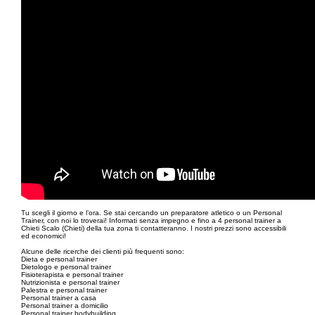
Tu scegli il giorno e l’ora. Se stai cercando un preparatore atletico o un Personal
Trainer, con noi lo troverai! Informati senza impegno e fino a 4 personal trainer a
Chieti Scalo (Chieti) della tua zona ti contatteranno. I nostri prezzi sono accessibili
ed economici!
Alcune delle ricerche dei clienti più frequenti sono:
Dieta e personal trainer
Dietologo e personal trainer
Fisioterapista e personal trainer
Nutrizionista e personal trainer
Palestra e personal trainer
Personal trainer a casa
Personal trainer a domicilio
Personal trainer bodybuilding