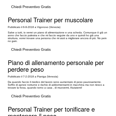
Chiedi Preventivo Gratis
Personal Trainer per muscolare
Pubblicato il 6-9-2018 a Vigonovo (Venezia)
Salve a tutti, io verrei un piano di alimentazione e una scheda. Comunque è già un
anno che faccio palestra e che mi faccio seguire da uno e quindi ho già una
struttura, vorrei trovare una persona che mi aiuti a migliorare ancora di più. No pein
no gain.
Chiedi Preventivo Gratis
Piano di allenamento personale per
perdere peso
Pubblicato il 7-2-2018 a Pianiga (Venezia)
Da quando faccio il medico del lavoro sono aumentato di peso paurosamente.
Soffro di apnee notturne e rischio di addormentarmi in macchina ma non riesco a
trovare la forza, quando torno a casa , di muovermi. Aiutatemi!
Chiedi Preventivo Gratis
Personal Trainer per tonificare e
mantenere il peso