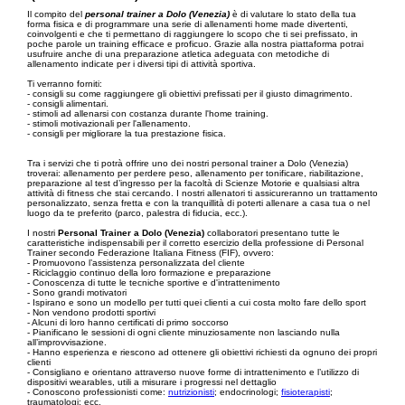
Il compito del
personal trainer a Dolo (Venezia)
è di valutare lo stato della tua
forma fisica e di programmare una serie di allenamenti home made divertenti,
coinvolgenti e che ti permettano di raggiungere lo scopo che ti sei prefissato, in
poche parole un training efficace e proficuo. Grazie alla nostra piattaforma potrai
usufruire anche di una preparazione atletica adeguata con metodiche di
allenamento indicate per i diversi tipi di attività sportiva.
Ti verranno forniti:
- consigli su come raggiungere gli obiettivi prefissati per il giusto dimagrimento.
- consigli alimentari.
- stimoli ad allenarsi con costanza durante l'home training.
- stimoli motivazionali per l'allenamento.
- consigli per migliorare la tua prestazione fisica.
Tra i servizi che ti potrà offrire uno dei nostri personal trainer a Dolo (Venezia)
troverai: allenamento per perdere peso, allenamento per tonificare, riabilitazione,
preparazione al test d’ingresso per la facoltà di Scienze Motorie e qualsiasi altra
attività di fitness che stai cercando. I nostri allenatori ti assicureranno un trattamento
personalizzato, senza fretta e con la tranquillità di poterti allenare a casa tua o nel
luogo da te preferito (parco, palestra di fiducia, ecc.).
I nostri
Personal Trainer a Dolo (Venezia)
collaboratori presentano tutte le
caratteristiche indispensabili per il corretto esercizio della professione di Personal
Trainer secondo Federazione Italiana Fitness (FIF), ovvero:
- Promuovono l’assistenza personalizzata del cliente
- Riciclaggio continuo della loro formazione e preparazione
- Conoscenza di tutte le tecniche sportive e d'intrattenimento
- Sono grandi motivatori
- Ispirano e sono un modello per tutti quei clienti a cui costa molto fare dello sport
- Non vendono prodotti sportivi
- Alcuni di loro hanno certificati di primo soccorso
- Pianificano le sessioni di ogni cliente minuziosamente non lasciando nulla
all’improvvisazione.
- Hanno esperienza e riescono ad ottenere gli obiettivi richiesti da ognuno dei propri
clienti
- Consigliano e orientano attraverso nuove forme di intrattenimento e l’utilizzo di
dispositivi wearables, utili a misurare i progressi nel dettaglio
- Conoscono professionisti come:
nutrizionisti
; endocrinologi;
fisioterapisti
;
traumatologi; ecc.