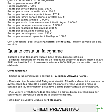
Qual è il prezzo medio di un falegname?
Prezzo più economico: 81 €
Prezzo massimo: 3700 €
Prezzo per porta ingresso casa: 160 €
Prezzo per laccare pannelli cucina: 230 €
Prezzo per riverniciare le porte interne: 475 €
Prezzo per fornire porta in legno o in vetro: 540 €
Prezzo per cabina armadio: 2.900 €
Prezzo per sostituzione vetrocamera infissi in legno: 2.000 €
Prezzo per porta per annesso esterno: 1.300 €
Prezzo per riparazione finestra legno: 85 €
Prezzo per sostituzione scalino: 120 €
Prezzo per porta ingresso casa: 150 €
Prezzo per intervento riparativo infissi legno: 180 €
Con Cronoshare, puoi trovare
Falegnami vicino a me
. I migliori servizi locali della
tua città.
Quanto costa un falegname
Il prezzo per un falegname varia in base al tipo di mobile richiesto
I prezzi per fabbricare un mobile da un falegname possono aggirarsi intorno ai 200
EUR, se il mobile è di piccole-medie misure a 1000 EUR per un armadio o vetrina
elaborata.
Come funziona?
- Spiega la tua richiesta per il servizio di
Falegnami Albavilla (Como)
.
- Centinaia di professionisti di Falegnami situati in Albavilla e dintorni riceveranno un
avviso con la tua richiesta e coloro che mostrano interesse verranno messi in
contatto con te, offrendoti un preventivo e tariffe personalizzate per Falegnami.
- Puoi vedere le valutazioni degli altri clienti e il profilo di ogni professionista per
confrontare i preventivi e prendere la decisione migliore.
Richiedi un preventivo Gratuito per
Falegnami
.
è
gratis
e