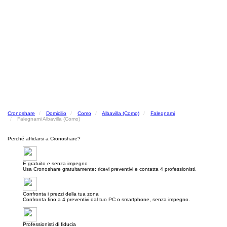
Cronoshare
Domicilio
Como
Albavilla (Como)
Falegnami
Falegnami Albavilla (Como)
Perché affidarsi a Cronoshare?
E gratuito e senza impegno
Usa Cronoshare gratuitamente: ricevi preventivi e contatta 4 professionisti.
Confronta i prezzi della tua zona
Confronta fino a 4 preventivi dal tuo PC o smartphone, senza impegno.
Professionisti di fiducia