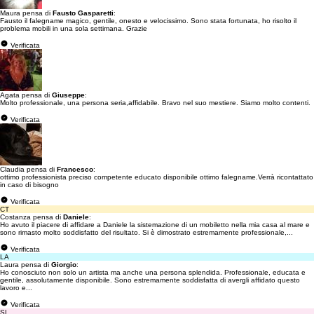
Maura pensa di
Fausto Gasparetti
:
Fausto il falegname magico, gentile, onesto e velocissimo. Sono stata fortunata, ho risolto il
problema mobili in una sola settimana. Grazie
Verificata
Agata pensa di
Giuseppe
:
Molto professionale, una persona seria,affidabile. Bravo nel suo mestiere. Siamo molto contenti.
Verificata
Claudia pensa di
Francesco
:
ottimo professionista preciso competente educato disponibile ottimo falegname.Verrà ricontattato
in caso di bisogno
Verificata
CT
Costanza pensa di
Daniele
:
Ho avuto il piacere di affidare a Daniele la sistemazione di un mobiletto nella mia casa al mare e
sono rimasto molto soddisfatto del risultato. Si è dimostrato estremamente professionale,...
Verificata
LA
Laura pensa di
Giorgio
:
Ho conosciuto non solo un artista ma anche una persona splendida. Professionale, educata e
gentile, assolutamente disponibile. Sono estremamente soddisfatta di avergli affidato questo
lavoro e...
Verificata
SL