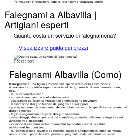
Per maggiori informazioni, leggi le recensioni e visualizza i profili.
Falegnami a Albavilla |
Artigiani esperti
Quanto costa un servizio di falegnameria?
Visualizzare guida dei prezzi
€
€€
€€€
€€€€
Falegnami Albavilla (Como)
Il
falegname
è una figura professionale specializzata nella costruzione e
riparazione di oggetti in legno, come tavoli, letti, mensole, librerie, armadi, porte,
ecc.
Tra i suoi compiti ci sono:
- approvvigionamento e scelta dei materiali
- valutazione dei lavori commissionati e formulazione preventivi
- realizzazione disegno tecnico dei progetti da sviluppare
- predisposizione dei componenti dei manufatti, secondo le specifiche contenute nel
disegno tecnico
- taglio e sagomatura dei pezzi di legno necessari
- assemblaggio dei componenti del manufatto, controllo della tenuta degli incastri,
avvitamenti e incollaggio
- incisione di eventuali motivi ornamentali applicabili a mobili, strutture
architettoniche o ambienti.
Tra i servizi ci sono: lavori di ebanisteria, mobili e arredamenti in legno su misura,
arredi, armadi, porte, finestre, persiane, pergolati, scale, modanature, sedie,