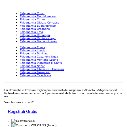
Falegnami a Como
Falegnami a Fino Mornasco
Falegnami a Cantù
Falegnami a Olgiate Comasco
Falegnami a Bulgarograsso
Falegnami a Bregnano
Falegnami a Erba
Falegnami a Cadorago
Falegnami a Cantù asnago
Falegnami a Monte olimpino
Falegnami a Turate
Falegnami a Inverigo
Falegnami a Perticato
Falegnami a Casanova lanza
Falegnami a Montano Lucino
Falegnami a Vighizzolo di Cantù
Falegnami a Nobile
Falegnami a Albese con Cassano
Falegnami a Tavernerio
Falegnami a Cavallasca
Su Cronoshare troverai i migliori professionisti di Falegnami a Albavilla | Artigiani esperti.
Richiedi un preventivo e fino a 4 professionisti della tua zona ti contatteranno entro poche
ore.
Vuoi lavorare con noi?
Registrati Gratis