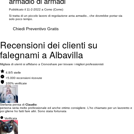
armadio di armadi
Pubblicato il 11-2-2022 a Como (Como)
Si tratta di un piccolo lavoro di regolazione anta armadio., che dovrebbe portar via
solo poco tempo.
Chiedi Preventivo Gratis
Recensioni dei clienti su
falegnami a Albavilla
Migliaia di utenti si affidano a Cronoshare per trovare i migliori professionisti
4.8/5 stelle
+5.000 recensioni ricevute
100% verificate
Stefania pensa di
Claudio
:
persona seria molto professionale ed anche ottimo consigliere. L'ho chiamato per un lavoretto e
poi gliene ho fatti fare altri. Sono stata fortunata
Verificata