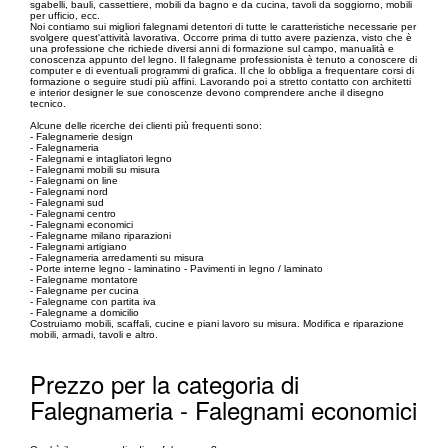
sgabelli, bauli, cassettiere, mobili da bagno e da cucina, tavoli da soggiorno, mobili
per ufficio, ecc.
Noi contiamo sui migliori falegnami detentori di tutte le caratteristiche necessarie per
svolgere quest'attività lavorativa. Occorre prima di tutto avere pazienza, visto che è
una professione che richiede diversi anni di formazione sul campo, manualità e
conoscenza appunto del legno. Il falegname professionista è tenuto a conoscere di
computer e di eventuali programmi di grafica. Il che lo obbliga a frequentare corsi di
formazione o seguire studi più affini. Lavorando poi a stretto contatto con architetti
e interior designer le sue conoscenze devono comprendere anche il disegno
tecnico.
Alcune delle ricerche dei clienti più frequenti sono:
- Falegnamerie design
- Falegnameria
- Falegnami e intagliatori legno
- Falegnami mobili su misura
- Falegnami on line
- Falegnami nord
- Falegnami sud
- Falegnami centro
- Falegnami economici
- Falegname milano riparazioni
- Falegnami artigiano
- Falegnameria arredamenti su misura
- Porte interne legno - laminatino - Pavimenti in legno / laminato
- Falegname montatore
- Falegname per cucina
- Falegname con partita iva
- Falegname a domicilio
Costruiamo mobili, scaffali, cucine e piani lavoro su misura. Modifica e riparazione
mobili, armadi, tavoli e altro.
Prezzo per la categoria di
Falegnameria - Falegnami economici