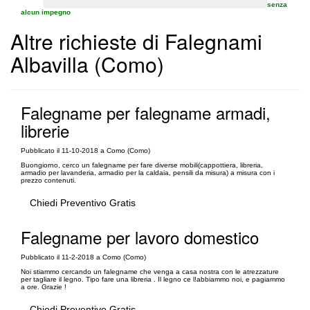
senza
alcun impegno
Altre richieste di Falegnami
Albavilla (Como)
Falegname per falegname armadi,
librerie
Pubblicato il 11-10-2018 a Como (Como)
Buongiorno, cerco un falegname per fare diverse mobili(cappottiera, libreria,
armadio per lavanderia, armadio per la caldaia, pensili da misura) a misura con i
prezzo contenuti.
Chiedi Preventivo Gratis
Falegname per lavoro domestico
Pubblicato il 11-2-2018 a Como (Como)
Noi stiammo cercando un falegname che venga a casa nostra con le atrezzature
per tagliare il legno. Tipo fare una libreria . Il legno ce l!abbiammo noi, e pagiammo
a ore. Grazie !
Chiedi Preventivo Gratis