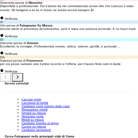
Simonetta pensa di
Massimo
:
Disponibile e professionale. Per il lavoro da me commissionato posso dire che il prezzo è stato
onesto. Mi rivolgerei a lui se in futuro ne avessi ancora bisogno.👍
Verificata
VI
Vito pensa di
Falegname Su Misura
:
Ancora siamo in procedura del preventivo, però e stata una persona puntuale. E un buon inizio.
Verificata
GI
Giacomo pensa di
Simone
:
Eccellente, lo consiglio..Professionista onesto, veloce, attento, gentile, e puntuale….
Verificata
GA
Galeazzi pensa di
Francesco
:
per ora posso valutare solo il primo incontro e l'offerta, per il lavoro finito solo in Aprile
Verificata
Servizi correlati
Laccare porte
Laccatura di mobili
Cambiare porte interne della casa
Riparazione mobili
Armadi su misura
Verniciare porte
Mobili su misura
Cambiare finestre in legno
Cucine su misura
Cambiare serramenti
Cerca Falegnami nelle principali città di Como