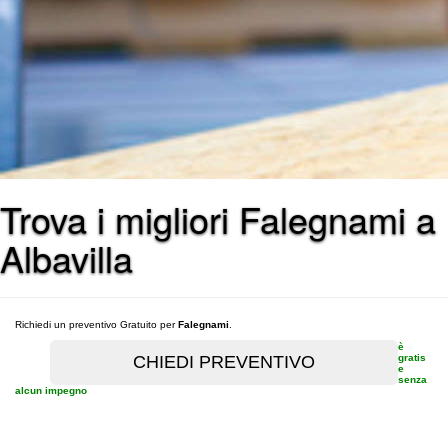
Trova i migliori Falegnami a
Albavilla
Richiedi un preventivo Gratuito per
Falegnami
.
è
gratis
e
senza
alcun impegno