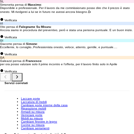
SL
Simonetta pensa di
Massimo
:
Disponibile e professionale. Per il lavoro da me commissionato posso dire che il prezzo è stato
onesto. Mi rivolgerei a lui se in futuro ne avessi ancora bisogno.👍
Verificata
VI
Vito pensa di
Falegname Su Misura
:
Ancora siamo in procedura del preventivo, però e stata una persona puntuale. E un buon inizio.
Verificata
GI
Giacomo pensa di
Simone
:
Eccellente, lo consiglio..Professionista onesto, veloce, attento, gentile, e puntuale….
Verificata
GA
Galeazzi pensa di
Francesco
:
per ora posso valutare solo il primo incontro e l'offerta, per il lavoro finito solo in Aprile
Verificata
Servizi correlati
Laccare porte
Laccatura di mobili
Cambiare porte interne della casa
Riparazione mobili
Armadi su misura
Verniciare porte
Mobili su misura
Cambiare finestre in legno
Cucine su misura
Cambiare serramenti