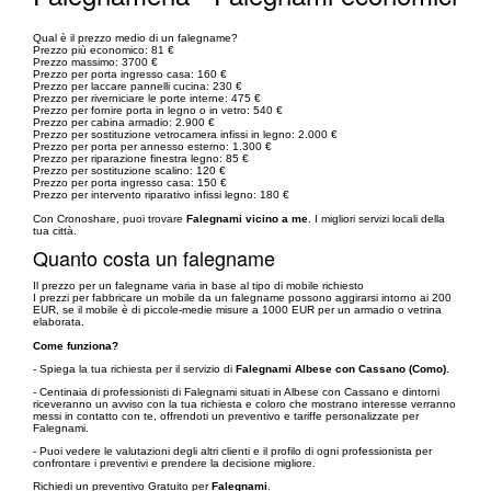
Qual è il prezzo medio di un falegname?
Prezzo più economico: 81 €
Prezzo massimo: 3700 €
Prezzo per porta ingresso casa: 160 €
Prezzo per laccare pannelli cucina: 230 €
Prezzo per riverniciare le porte interne: 475 €
Prezzo per fornire porta in legno o in vetro: 540 €
Prezzo per cabina armadio: 2.900 €
Prezzo per sostituzione vetrocamera infissi in legno: 2.000 €
Prezzo per porta per annesso esterno: 1.300 €
Prezzo per riparazione finestra legno: 85 €
Prezzo per sostituzione scalino: 120 €
Prezzo per porta ingresso casa: 150 €
Prezzo per intervento riparativo infissi legno: 180 €
Con Cronoshare, puoi trovare
Falegnami vicino a me
. I migliori servizi locali della
tua città.
Quanto costa un falegname
Il prezzo per un falegname varia in base al tipo di mobile richiesto
I prezzi per fabbricare un mobile da un falegname possono aggirarsi intorno ai 200
EUR, se il mobile è di piccole-medie misure a 1000 EUR per un armadio o vetrina
elaborata.
Come funziona?
- Spiega la tua richiesta per il servizio di
Falegnami Albese con Cassano (Como)
.
- Centinaia di professionisti di Falegnami situati in Albese con Cassano e dintorni
riceveranno un avviso con la tua richiesta e coloro che mostrano interesse verranno
messi in contatto con te, offrendoti un preventivo e tariffe personalizzate per
Falegnami.
- Puoi vedere le valutazioni degli altri clienti e il profilo di ogni professionista per
confrontare i preventivi e prendere la decisione migliore.
Richiedi un preventivo Gratuito per
Falegnami
.