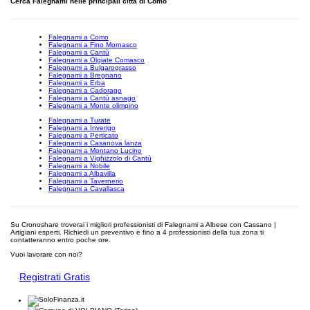
Cerca Falegnami nelle principali città di Como
Falegnami a Como
Falegnami a Fino Mornasco
Falegnami a Cantù
Falegnami a Olgiate Comasco
Falegnami a Bulgarograsso
Falegnami a Bregnano
Falegnami a Erba
Falegnami a Cadorago
Falegnami a Cantù asnago
Falegnami a Monte olimpino
Falegnami a Turate
Falegnami a Inverigo
Falegnami a Perticato
Falegnami a Casanova lanza
Falegnami a Montano Lucino
Falegnami a Vighizzolo di Cantù
Falegnami a Nobile
Falegnami a Albavilla
Falegnami a Tavernerio
Falegnami a Cavallasca
Su Cronoshare troverai i migliori professionisti di Falegnami a Albese con Cassano |
Artigiani esperti. Richiedi un preventivo e fino a 4 professionisti della tua zona ti
contatteranno entro poche ore.
Vuoi lavorare con noi?
Registrati Gratis