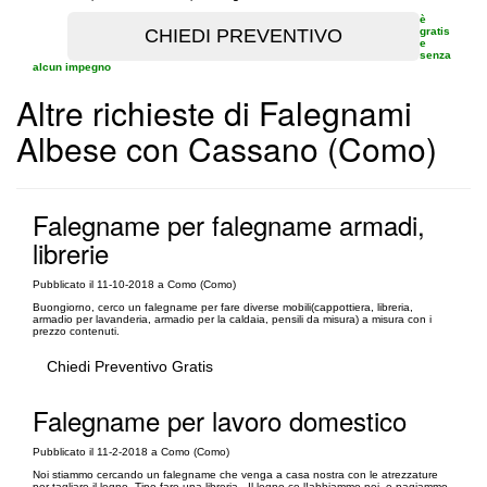
è
gratis
e
senza
alcun impegno
Altre richieste di Falegnami
Albese con Cassano (Como)
Falegname per falegname armadi,
librerie
Pubblicato il 11-10-2018 a Como (Como)
Buongiorno, cerco un falegname per fare diverse mobili(cappottiera, libreria,
armadio per lavanderia, armadio per la caldaia, pensili da misura) a misura con i
prezzo contenuti.
Chiedi Preventivo Gratis
Falegname per lavoro domestico
Pubblicato il 11-2-2018 a Como (Como)
Noi stiammo cercando un falegname che venga a casa nostra con le atrezzature
per tagliare il legno. Tipo fare una libreria . Il legno ce l!abbiammo noi, e pagiammo