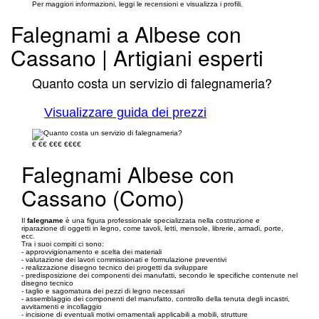
Per maggiori informazioni, leggi le recensioni e visualizza i profili.
Falegnami a Albese con
Cassano | Artigiani esperti
Quanto costa un servizio di falegnameria?
Visualizzare guida dei prezzi
€
€€
€€€
€€€€
Falegnami Albese con
Cassano (Como)
Il
falegname
è una figura professionale specializzata nella costruzione e
riparazione di oggetti in legno, come tavoli, letti, mensole, librerie, armadi, porte,
ecc.
Tra i suoi compiti ci sono:
- approvvigionamento e scelta dei materiali
- valutazione dei lavori commissionati e formulazione preventivi
- realizzazione disegno tecnico dei progetti da sviluppare
- predisposizione dei componenti dei manufatti, secondo le specifiche contenute nel
disegno tecnico
- taglio e sagomatura dei pezzi di legno necessari
- assemblaggio dei componenti del manufatto, controllo della tenuta degli incastri,
avvitamenti e incollaggio
- incisione di eventuali motivi ornamentali applicabili a mobili, strutture