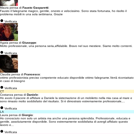
Maura pensa di
Fausto Gasparetti
:
Fausto il falegname magico, gentile, onesto e velocissimo. Sono stata fortunata, ho risolto il
problema mobili in una sola settimana. Grazie
Verificata
Agata pensa di
Giuseppe
:
Molto professionale, una persona seria,affidabile. Bravo nel suo mestiere. Siamo molto contenti.
Verificata
Claudia pensa di
Francesco
:
ottimo professionista preciso competente educato disponibile ottimo falegname.Verrà ricontattato
in caso di bisogno
Verificata
CT
Costanza pensa di
Daniele
:
Ho avuto il piacere di affidare a Daniele la sistemazione di un mobiletto nella mia casa al mare e
sono rimasto molto soddisfatto del risultato. Si è dimostrato estremamente professionale,...
Verificata
LA
Laura pensa di
Giorgio
:
Ho conosciuto non solo un artista ma anche una persona splendida. Professionale, educata e
gentile, assolutamente disponibile. Sono estremamente soddisfatta di avergli affidato questo
lavoro e...
Verificata