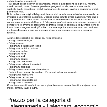
architettoniche o ambienti.
Tra i servizi ci sono: lavori di ebanisteria, mobili e arredamenti in legno su misura,
arredi, armadi, porte, finestre, persiane, pergolati, scale, modanature, sedie,
sgabelli, bauli, cassettiere, mobili da bagno e da cucina, tavoli da soggiorno, mobili
per ufficio, ecc.
Noi contiamo sui migliori falegnami detentori di tutte le caratteristiche necessarie per
svolgere quest'attività lavorativa. Occorre prima di tutto avere pazienza, visto che è
una professione che richiede diversi anni di formazione sul campo, manualità e
conoscenza appunto del legno. Il falegname professionista è tenuto a conoscere di
computer e di eventuali programmi di grafica. Il che lo obbliga a frequentare corsi di
formazione o seguire studi più affini. Lavorando poi a stretto contatto con architetti
e interior designer le sue conoscenze devono comprendere anche il disegno
tecnico.
Alcune delle ricerche dei clienti più frequenti sono:
- Falegnamerie design
- Falegnameria
- Falegnami e intagliatori legno
- Falegnami mobili su misura
- Falegnami on line
- Falegnami nord
- Falegnami sud
- Falegnami centro
- Falegnami economici
- Falegname milano riparazioni
- Falegnami artigiano
- Falegnameria arredamenti su misura
- Porte interne legno - laminatino - Pavimenti in legno / laminato
- Falegname montatore
- Falegname per cucina
- Falegname con partita iva
- Falegname a domicilio
Costruiamo mobili, scaffali, cucine e piani lavoro su misura. Modifica e riparazione
mobili, armadi, tavoli e altro.
Prezzo per la categoria di
Falegnameria - Falegnami economici