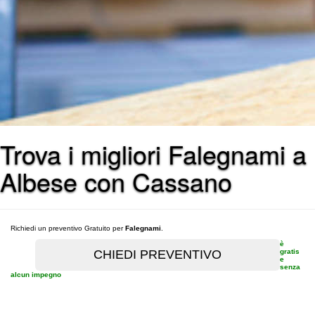
Trova i migliori Falegnami a
Albese con Cassano
Richiedi un preventivo Gratuito per
Falegnami
.
è
gratis
e
senza
alcun impegno