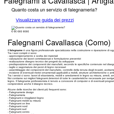
Falegnami a Cavallasca | Artigia
Quanto costa un servizio di falegnameria?
Visualizzare guida dei prezzi
€
€€
€€€
€€€€
Falegnami Cavallasca (Como)
Il
falegname
è una figura professionale specializzata nella costruzione e riparazione di ogget
Tra i suoi compiti ci sono:
- approvvigionamento e scelta dei materiali
- valutazione dei lavori commissionati e formulazione preventivi
- realizzazione disegno tecnico dei progetti da sviluppare
- predisposizione dei componenti dei manufatti, secondo le specifiche contenute nel diseg
- taglio e sagomatura dei pezzi di legno necessari
- assemblaggio dei componenti del manufatto, controllo della tenuta degli incastri, avvitame
- incisione di eventuali motivi ornamentali applicabili a mobili, strutture architettoniche o amb
Tra i servizi ci sono: lavori di ebanisteria, mobili e arredamenti in legno su misura, arredi, 
Noi contiamo sui migliori falegnami detentori di tutte le caratteristiche necessarie per svo
legno. Il falegname professionista è tenuto a conoscere di computer e di eventuali programmi
comprendere anche il disegno tecnico.
Alcune delle ricerche dei clienti più frequenti sono:
- Falegnamerie design
- Falegnameria
- Falegnami e intagliatori legno
- Falegnami mobili su misura
- Falegnami on line
- Falegnami nord
- Falegnami sud
- Falegnami centro