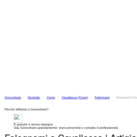
Cronoshare
Domicilio
Como
Cavallasca (Como)
Falegnami
Falegnami Cav
Perché affidarsi a Cronoshare?
E gratuito e senza impegno
Usa Cronoshare gratuitamente: ricevi preventivi e contatta 4 professionisti.