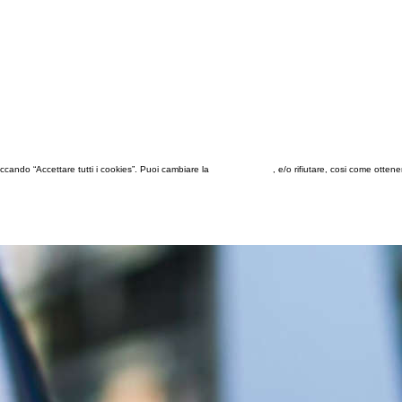
 cliccando “Accettare tutti i cookies”. Puoi cambiare la
configurazione
, e/o rifiutare, cosi come otten