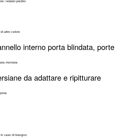
 i relativi piedini
di altro colore
nnello interno porta blindata, porte
tata montata
rsiane da adattare e ripitturare
pinte
 in caso di bisogno