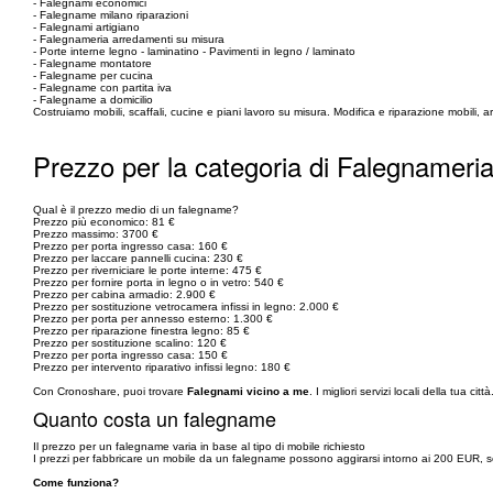
- Falegnami economici
- Falegname milano riparazioni
- Falegnami artigiano
- Falegnameria arredamenti su misura
- Porte interne legno - laminatino - Pavimenti in legno / laminato
- Falegname montatore
- Falegname per cucina
- Falegname con partita iva
- Falegname a domicilio
Costruiamo mobili, scaffali, cucine e piani lavoro su misura. Modifica e riparazione mobili, arm
Prezzo per la categoria di Falegnameri
Qual è il prezzo medio di un falegname?
Prezzo più economico: 81 €
Prezzo massimo: 3700 €
Prezzo per porta ingresso casa: 160 €
Prezzo per laccare pannelli cucina: 230 €
Prezzo per riverniciare le porte interne: 475 €
Prezzo per fornire porta in legno o in vetro: 540 €
Prezzo per cabina armadio: 2.900 €
Prezzo per sostituzione vetrocamera infissi in legno: 2.000 €
Prezzo per porta per annesso esterno: 1.300 €
Prezzo per riparazione finestra legno: 85 €
Prezzo per sostituzione scalino: 120 €
Prezzo per porta ingresso casa: 150 €
Prezzo per intervento riparativo infissi legno: 180 €
Con Cronoshare, puoi trovare
Falegnami vicino a me
. I migliori servizi locali della tua città
Quanto costa un falegname
Il prezzo per un falegname varia in base al tipo di mobile richiesto
I prezzi per fabbricare un mobile da un falegname possono aggirarsi intorno ai 200 EUR, s
Come funziona?