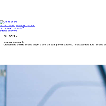
accedi
chiedi preventivo gratuito
sei un professionista?
offerte di lavoro
SERVIZI
Informani sui cookie
Cronoshare utilizza cookie propri e di terze parti per fini analitici. Puoi accettare tutti i cookie
informazioni
.