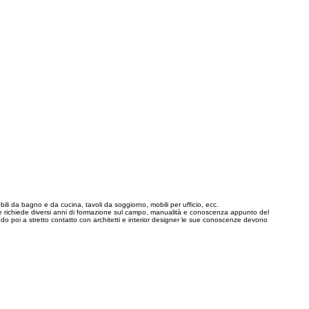
obili da bagno e da cucina, tavoli da soggiorno, mobili per ufficio, ecc.
e che richiede diversi anni di formazione sul campo, manualità e conoscenza appunto del
ndo poi a stretto contatto con architetti e interior designer le sue conoscenze devono