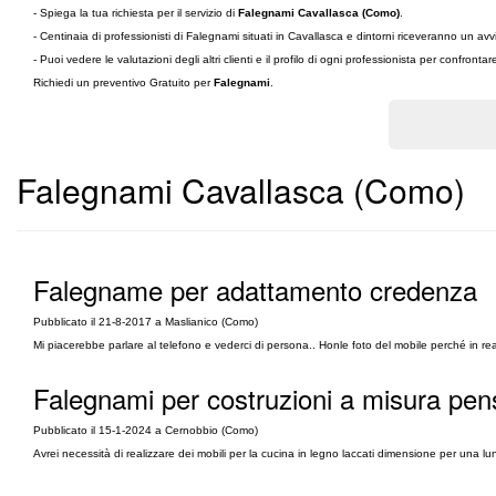
- Spiega la tua richiesta per il servizio di
Falegnami Cavallasca (Como)
.
- Centinaia di professionisti di Falegnami situati in Cavallasca e dintorni riceveranno un a
- Puoi vedere le valutazioni degli altri clienti e il profilo di ogni professionista per confronta
Richiedi un preventivo Gratuito per
Falegnami
.
Falegnami Cavallasca (Como)
Falegname per adattamento credenza
Pubblicato il 21-8-2017 a Maslianico (Como)
Mi piacerebbe parlare al telefono e vederci di persona.. Honle foto del mobile perché in 
Falegnami per costruzioni a misura pens
Pubblicato il 15-1-2024 a Cernobbio (Como)
Avrei necessità di realizzare dei mobili per la cucina in legno laccati dimensione per una lu