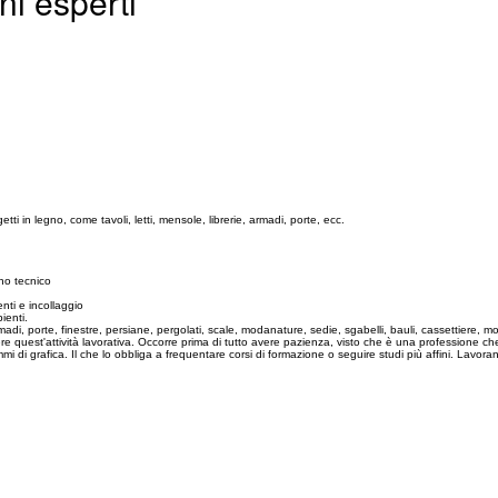
ni esperti
ti in legno, come tavoli, letti, mensole, librerie, armadi, porte, ecc.
no tecnico
nti e incollaggio
ienti.
armadi, porte, finestre, persiane, pergolati, scale, modanature, sedie, sgabelli, bauli, cassettiere, m
lgere quest'attività lavorativa. Occorre prima di tutto avere pazienza, visto che è una profession
 di grafica. Il che lo obbliga a frequentare corsi di formazione o seguire studi più affini. Lavora