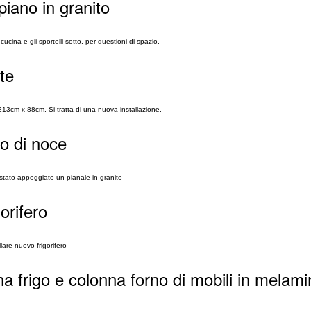
piano in granito
ucina e gli sportelli sotto, per questioni di spazio.
te
 213cm x 88cm. Si tratta di una nuova installazione.
lo di noce
 stato appoggiato un pianale in granito
orifero
lare nuovo frigorifero
a frigo e colonna forno di mobili in melami