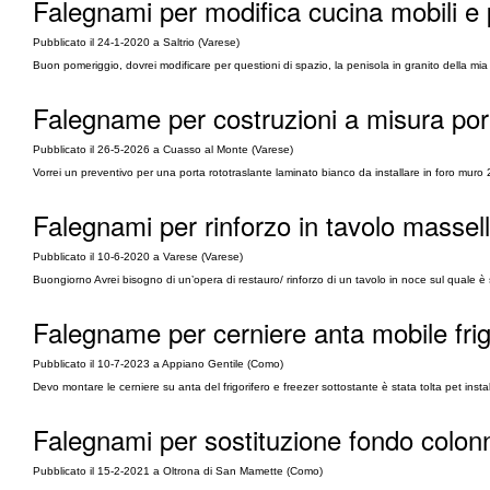
Falegnami per modifica cucina mobili e 
Pubblicato il 24-1-2020 a Saltrio (Varese)
Buon pomeriggio, dovrei modificare per questioni di spazio, la penisola in granito della mia c
Falegname per costruzioni a misura por
Pubblicato il 26-5-2026 a Cuasso al Monte (Varese)
Vorrei un preventivo per una porta rototraslante laminato bianco da installare in foro muro
Falegnami per rinforzo in tavolo massel
Pubblicato il 10-6-2020 a Varese (Varese)
Buongiorno Avrei bisogno di un’opera di restauro/ rinforzo di un tavolo in noce sul quale è
Falegname per cerniere anta mobile frig
Pubblicato il 10-7-2023 a Appiano Gentile (Como)
Devo montare le cerniere su anta del frigorifero e freezer sottostante è stata tolta pet instal
Falegnami per sostituzione fondo colonn
Pubblicato il 15-2-2021 a Oltrona di San Mamette (Como)