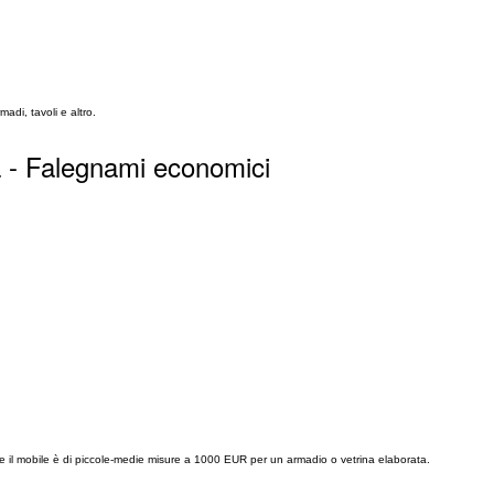
adi, tavoli e altro.
a - Falegnami economici
.
e il mobile è di piccole-medie misure a 1000 EUR per un armadio o vetrina elaborata.