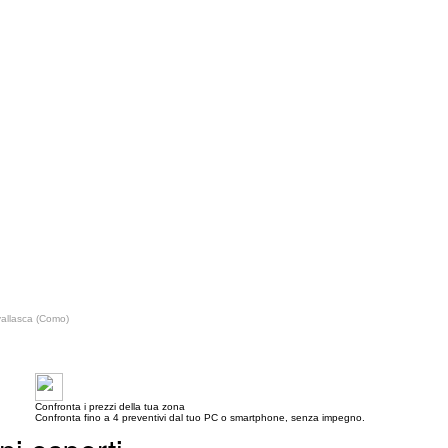
allasca (Como)
Confronta i prezzi della tua zona
Confronta fino a 4 preventivi dal tuo PC o smartphone, senza impegno.