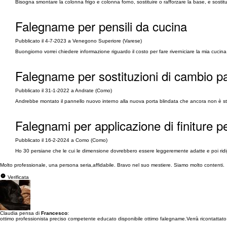
Bisogna smontare la colonna frigo e colonna forno, sostituire o rafforzare la base, e sostituire
Falegname per pensili da cucina
Pubblicato il 4-7-2023 a Venegono Superiore (Varese)
Buongiorno vorrei chiedere informazione riguardo il costo per fare riverniciare la mia cucina 
Falegname per sostituzioni di cambio pa
Pubblicato il 31-1-2022 a Andrate (Como)
Andrebbe montato il pannello nuovo interno alla nuova porta blindata che ancora non è s
Falegnami per applicazione di finiture pe
Pubblicato il 16-2-2024 a Como (Como)
Ho 30 persiane che le cui le dimensione dovrebbero essere leggeremente adatte e poi ridi
Molto professionale, una persona seria,affidabile. Bravo nel suo mestiere. Siamo molto contenti.
Verificata
Claudia pensa di
Francesco
:
ottimo professionista preciso competente educato disponibile ottimo falegname.Verrà ricontattato