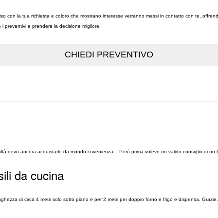
vviso con la tua richiesta e coloro che mostrano interesse verranno messi in contatto con te, offren
re i preventivi e prendere la decisione migliore.
realtà devo ancora acquistarlo da mondo covenienza... Però prima volevo un valido consiglio di u
ili da cucina
nghezza di circa 4 metri solo sotto piano e per 2 metri per doppio forno e frigo e dispensa. Grazie.